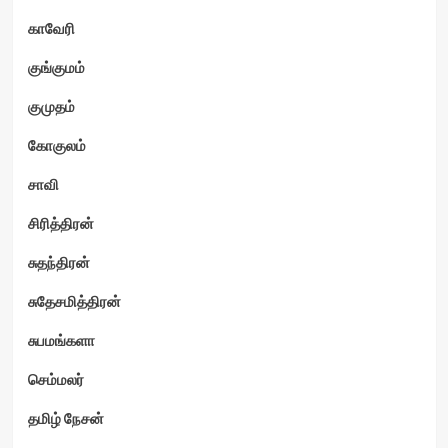
காவேரி
குங்குமம்
குமுதம்
கோகுலம்
சாவி
சிரித்திரன்
சுதந்திரன்
சுதேசமித்திரன்
சுபமங்களா
செம்மலர்
தமிழ் நேசன்