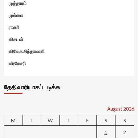
முத்தாரம்
முல்லை
ராணி
விகடன்
விவேக சிந்தாமணி
வீரகேசரி
தேதிவாரியாகப் படிக்க
August 2026
M
T
W
T
F
S
S
1
2