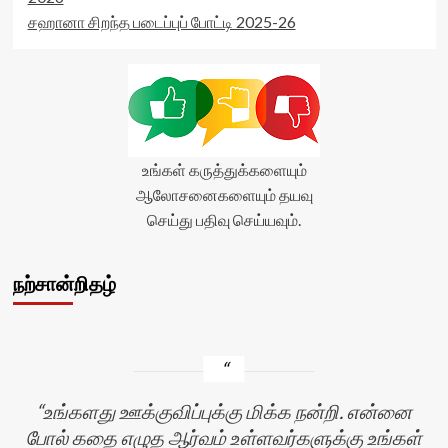
title-
சஹானா சிறந்த படைப்புப் போட்டி 2025-26
average'>0
(0)
</span>
</div>
உங்கள் கருத்துக்களையும்
ஆலோசனைகளையும் தயவு
செய்து பதிவு செய்யவும்.
நற்சான்றிதழ்
உங்களது ஊக்குவிப்புக்கு மிக்க நன்றி. என்னை
போல் கதை எழுத ஆர்வம் உள்ளவர்களுக்கு உங்கள்