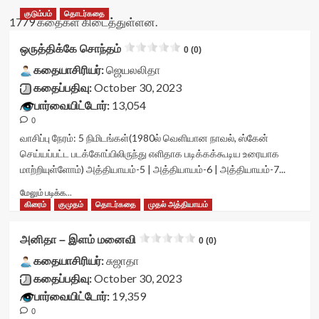
குடும்பம்
தொடர்கதை
1779 கதைகள் கிடைத்துள்ளன.
ஒருத்திக்கே சொந்தம்
0 (0)
கதையாசிரியர்:
ஜெயலலிதா
கதைப்பதிவு:
October 30, 2023
பார்வையிட்டோர்:
13,054
0
வாசிப்பு நேரம்:
5
நிமிடங்கள்
(1980ல் வெளியான நாவல், ஸ்கேன்
செய்யப்பட்ட படக்கோப்பிலிருந்து எளிதாக படிக்கக்கூடிய உரையாக
மாற்றியுள்ளோம்) அத்தியாயம்-5 | அத்தியாயம்-6 | அத்தியாயம்-7...
Read
மேலும் படிக்க...
more
கிரைம்
குமுதம்
தொடர்கதை
முதல் அத்தியாயம்
about
ஒருத்திக்கே
அனிதா – இளம் மனைவி
0 (0)
சொந்தம்<div
class="yasr-
கதையாசிரியர்:
சுஜாதா
vv-
கதைப்பதிவு:
October 30, 2023
stars-
பார்வையிட்டோர்:
19,359
title-
0
container">