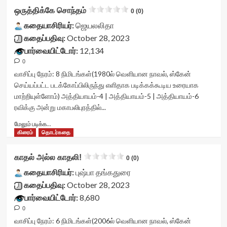
stars'
நட்சத்திர
data-
ஒருத்திக்கே சொந்தம்
id='yasr-
0 (0)
பங்களா<div
readonly-
visitor-
class="yasr-
கதையாசிரியர்:
ஜெயலலிதா
attribute='true'
votes-
vv-
கதைப்பதிவு:
October 28, 2023
>
readonly-
stars-
</div>
பார்வையிட்டோர்:
12,134
rater-
title-
<span
80ba15adb6876'
0
container">
class='yasr-
data-
<div
வாசிப்பு நேரம்:
8
நிமிடங்கள்
(1980ல் வெளியான நாவல், ஸ்கேன்
stars-
rating='0'
class='yasr-
செய்யப்பட்ட படக்கோப்பிலிருந்து எளிதாக படிக்கக்கூடிய உரையாக
title-
data-
stars-
மாற்றியுள்ளோம்) அத்தியாயம்-4 | அத்தியாயம்-5 | அத்தியாயம்-6
average'>0
rater-
title
(0)
ரவிக்கு அன்று மகாபலிபுரத்தில்...
starsize='16'
yasr-
</span>
data-
rater-
Read
மேலும் படிக்க...
</div>
rater-
stars'
more
கிரைம்
தொடர்கதை
postid='41677'
id='yasr-
about
data-
visitor-
ஒருத்திக்கே
rater-
காதல் அல்ல காதலி!
votes-
0 (0)
சொந்தம்<div
readonly='true'
readonly-
class="yasr-
கதையாசிரியர்:
புஷ்பா தங்கதுரை
data-
rater-
vv-
கதைப்பதிவு:
October 28, 2023
readonly-
62680b57ba83b'
stars-
attribute='true'
பார்வையிட்டோர்:
8,680
data-
title-
>
rating='0'
0
container">
</div>
data-
<div
வாசிப்பு நேரம்:
6
நிமிடங்கள்
(2006ல் வெளியான நாவல், ஸ்கேன்
<span
rater-