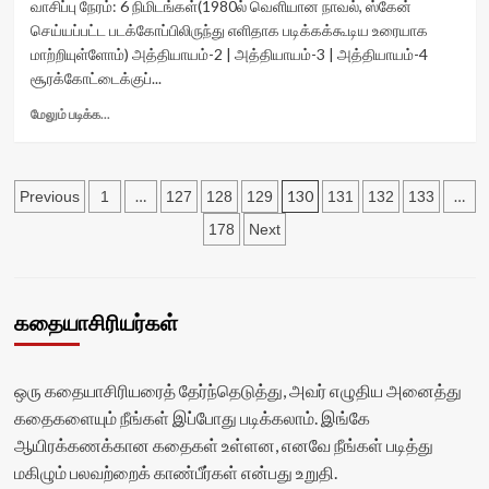
<div
வாசிப்பு நேரம்:
6
நிமிடங்கள்
(1980ல் வெளியான நாவல், ஸ்கேன்
<span
data-
class='yasr-
செய்யப்பட்ட படக்கோப்பிலிருந்து எளிதாக படிக்கக்கூடிய உரையாக
class='yasr-
rating='0'
stars-
மாற்றியுள்ளோம்) அத்தியாயம்-2 | அத்தியாயம்-3 | அத்தியாயம்-4
stars-
data-
title
சூரக்கோட்டைக்குப்...
title-
rater-
yasr-
average'>0
starsize='16'
rater-
Read
மேலும் படிக்க...
(0)
data-
stars'
more
</span>
rater-
id='yasr-
about
</div>
postid='41634'
visitor-
ஒருத்திக்கே
data-
Posts
votes-
சொந்தம்<div
…
130
…
Previous
1
127
128
129
131
132
133
rater-
readonly-
class="yasr-
pagination
readonly='true'
178
Next
rater-
vv-
data-
59aa9769688b6'
stars-
readonly-
data-
title-
attribute='true'
rating='0'
container">
>
data-
<div
கதையாசிரியர்கள்
</div>
rater-
class='yasr-
<span
starsize='16'
stars-
class='yasr-
data-
title
ஒரு கதையாசிரியரைத் தேர்ந்தெடுத்து, அவர் எழுதிய அனைத்து
stars-
rater-
yasr-
title-
கதைகளையும் நீங்கள் இப்போது படிக்கலாம். இங்கே
postid='41636'
rater-
average'>0
data-
ஆயிரக்கணக்கான கதைகள் உள்ளன, எனவே நீங்கள் படித்து
stars'
(0)
rater-
id='yasr-
மகிழும் பலவற்றைக் காண்பீர்கள் என்பது உறுதி.
</span>
readonly='true'
visitor-