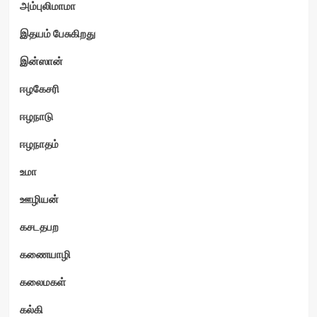
அம்புலிமாமா
இதயம் பேசுகிறது
இன்ஸான்
ஈழகேசரி
ஈழநாடு
ஈழநாதம்
உமா
ஊழியன்
கசடதபற
கணையாழி
கலைமகள்
கல்கி