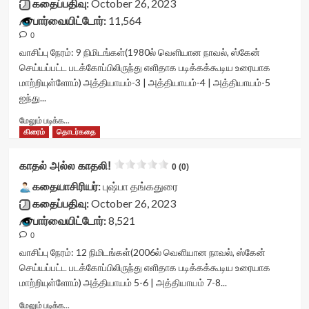
கதைப்பதிவு:
October 26, 2023
readonly-
votes-
stars-
பார்வையிட்டோர்:
11,564
attribute='true'
readonly-
title-
>
rater-
0
container">
</div>
876c4fb6a0855'
<div
வாசிப்பு நேரம்:
9
நிமிடங்கள்
(1980ல் வெளியான நாவல், ஸ்கேன்
<span
data-
class='yasr-
செய்யப்பட்ட படக்கோப்பிலிருந்து எளிதாக படிக்கக்கூடிய உரையாக
class='yasr-
rating='0'
stars-
மாற்றியுள்ளோம்) அத்தியாயம்-3 | அத்தியாயம்-4 | அத்தியாயம்-5
stars-
data-
title
ஐந்து...
title-
rater-
yasr-
average'>0
starsize='16'
rater-
Read
மேலும் படிக்க...
(0)
data-
stars'
more
கிரைம்
தொடர்கதை
</span>
rater-
id='yasr-
about
</div>
postid='41635'
visitor-
ஒருத்திக்கே
காதல் அல்ல காதலி!
data-
votes-
0 (0)
சொந்தம்<div
rater-
readonly-
class="yasr-
கதையாசிரியர்:
புஷ்பா தங்கதுரை
readonly='true'
rater-
vv-
கதைப்பதிவு:
October 26, 2023
data-
048b588667ba6'
stars-
readonly-
பார்வையிட்டோர்:
8,521
data-
title-
attribute='true'
rating='0'
0
container">
>
data-
<div
வாசிப்பு நேரம்:
12
நிமிடங்கள்
(2006ல் வெளியான நாவல், ஸ்கேன்
</div>
rater-
class='yasr-
செய்யப்பட்ட படக்கோப்பிலிருந்து எளிதாக படிக்கக்கூடிய உரையாக
<span
starsize='16'
stars-
மாற்றியுள்ளோம்) அத்தியாயம் 5-6 | அத்தியாயம் 7-8...
class='yasr-
data-
title
stars-
rater-
yasr-
Read
மேலும் படிக்க...