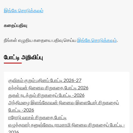
</div>
data-
votes-
readonly-
இங்கே சொடுக்கவும்
readonly-
attribute='true'
rater-
>
f829a67852b86'
கதைப்பதிவு
</div>
data-
<span
rating='0'
class='yasr-
data-
நீங்கள் எழுதிய கதையை பதிவு செய்ய
இங்கே சொடுக்கவும்
.
stars-
rater-
title-
starsize='16'
average'>0
data-
போட்டி அறிவிப்பு
(0)
rater-
</span>
postid='41608'
</div>
data-
rater-
குவிகம் குறும் புதினப் போட்டி 2026-27
readonly='true'
கந்தர்வன் நினைவு சிறுகதை போட்டி 2026
data-
துகள் நடத்தும் சிறுகதைப் போட்டி -2026
readonly-
attribute='true'
அந்திமழை இளங்கோவன் நினைவு இளையோர் சிறுகதைப்
>
போட்டி -2026
</div>
ஈரோடு வாசல் சிறுகதை போட்டி
<span
class='yasr-
எழுத்தாளர் தனுஷ்கோடி ராமசாமி நினைவு சிறுகதைப் போட்டி -
stars-
2026