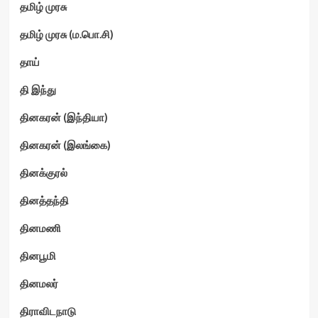
தமிழ் முரசு
தமிழ் முரசு (ம.பொ.சி)
தாய்
தி இந்து
தினகரன் (இந்தியா)
தினகரன் (இலங்கை)
தினக்குரல்
தினத்தந்தி
தினமணி
தினபூமி
தினமலர்
திராவிடநாடு