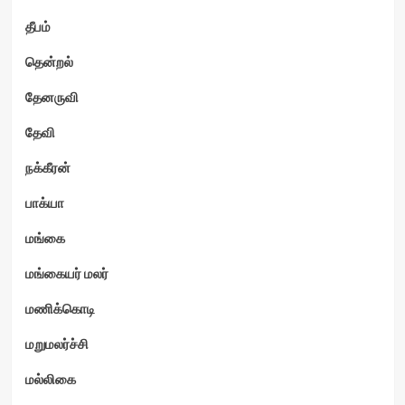
தீபம்
தென்றல்
தேனருவி
தேவி
நக்கீரன்
பாக்யா
மங்கை
மங்கையர் மலர்
மணிக்கொடி
மறுமலர்ச்சி
மல்லிகை