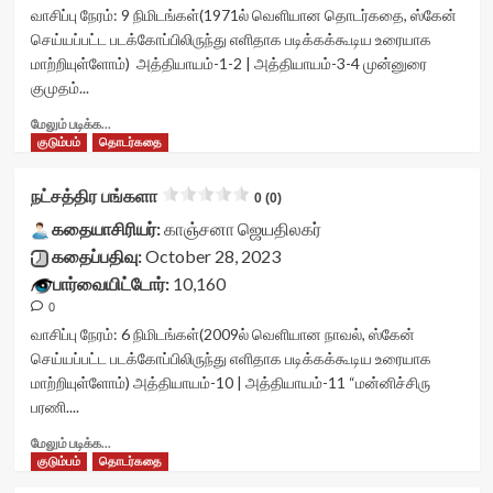
<div
வாசிப்பு நேரம்:
9
நிமிடங்கள்
(1971ல் வெளியான தொடர்கதை, ஸ்கேன்
class='yasr-
செய்யப்பட்ட படக்கோப்பிலிருந்து எளிதாக படிக்கக்கூடிய உரையாக
stars-
மாற்றியுள்ளோம்) அத்தியாயம்-1-2 | அத்தியாயம்-3-4 முன்னுரை
title
குமுதம்...
yasr-
rater-
Read
மேலும் படிக்க...
stars'
more
குடும்பம்
தொடர்கதை
id='yasr-
about
visitor-
அனிதா
நட்சத்திர பங்களா
votes-
0 (0)
–
readonly-
இளம்
கதையாசிரியர்:
காஞ்சனா ஜெயதிலகர்
rater-
மனைவி<div
கதைப்பதிவு:
October 28, 2023
88d66667a9a52'
class="yasr-
பார்வையிட்டோர்:
10,160
data-
vv-
rating='0'
0
stars-
data-
title-
வாசிப்பு நேரம்:
6
நிமிடங்கள்
(2009ல் வெளியான நாவல், ஸ்கேன்
rater-
container">
செய்யப்பட்ட படக்கோப்பிலிருந்து எளிதாக படிக்கக்கூடிய உரையாக
starsize='16'
<div
மாற்றியுள்ளோம்) அத்தியாயம்-10 | அத்தியாயம்-11 “மன்னிச்சிரு
data-
class='yasr-
பரணி....
rater-
stars-
postid='41612'
title
Read
மேலும் படிக்க...
data-
yasr-
more
குடும்பம்
தொடர்கதை
rater-
rater-
about
readonly='true'