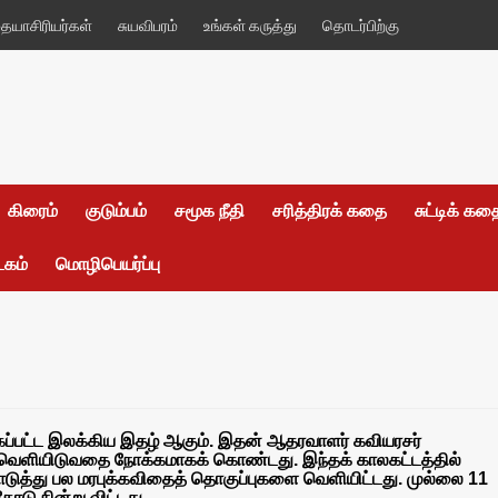
யாசிரியர்கள்
சுயவிபரம்
உங்கள் கருத்து
தொடர்பிற்கு
கிரைம்
குடும்பம்
சமூக நீதி
சரித்திரக் கதை
சுட்டிக் க
டகம்
மொழிபெயர்ப்பு
ப்பட்ட இலக்கிய இதழ் ஆகும். இதன் ஆதரவாளர் கவியரசர்
 வெளியிடுவதை நோக்கமாகக் கொண்டது. இந்தக் காலகட்டத்தில்
டுத்து பல மரபுக்கவிதைத் தொகுப்புகளை வெளியிட்டது. முல்லை 11
ு நின்று விட்டது.