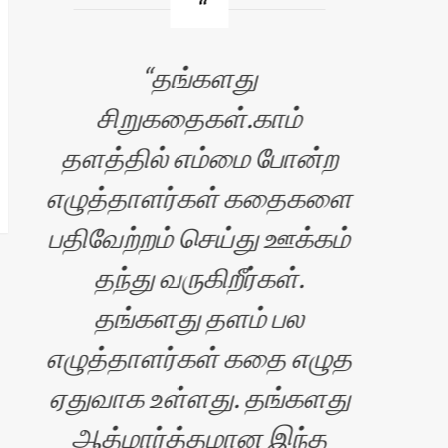
தங்களது
சி
சிறுகதைகள்.காம்
தளத்தில் எம்மை போன்ற
பெர
எழுத்தாளர்கள் கதைகளை
அதி
பதிவேற்றம் செய்து ஊக்கம்
க
தந்து வருகிறீர்கள்.
மட
தங்களது தளம் பல
சி
எழுத்தாளர்கள் கதை எழுத
ஏதுவாக உள்ளது. தங்களது
ஆத்மார்த்தமான இந்த
க