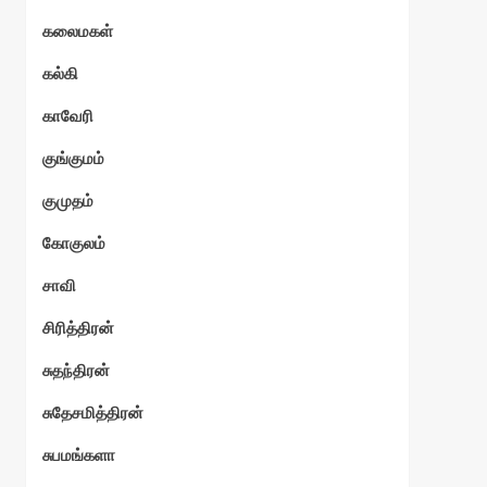
கலைமகள்
கல்கி
காவேரி
குங்குமம்
குமுதம்
கோகுலம்
சாவி
சிரித்திரன்
சுதந்திரன்
சுதேசமித்திரன்
சுபமங்களா