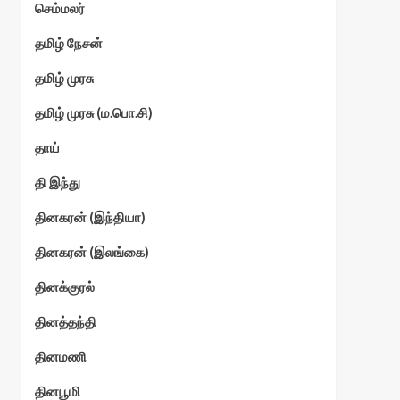
செம்மலர்
தமிழ் நேசன்
தமிழ் முரசு
தமிழ் முரசு (ம.பொ.சி)
தாய்
தி இந்து
தினகரன் (இந்தியா)
தினகரன் (இலங்கை)
தினக்குரல்
தினத்தந்தி
தினமணி
தினபூமி