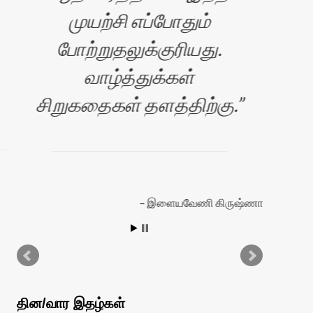
முயற்சி எப்போதும்
போற்றுதலுக்குரியது.
வாழ்த்துக்கள்
ப
சிறுகதைகள் தளத்திற்கு.
சே
நெ
இளையவேணி கிருஷ்ணா
ரன்
தின/வார இதழ்கள்