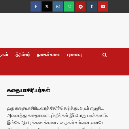
Facebook
Twitter
Instagram
Whatsapp
Telegram
Tumblr
YouTube
தைகள்
த்ரில்லர்
நகைச்சுவை
புனைவு
கதையாசிரியர்கள்
ஒரு கதையாசிரியரைத் தேர்ந்தெடுத்து, அவர் எழுதிய
அனைத்து கதைகளையும் நீங்கள் இப்போது படிக்கலாம்.
இங்கே ஆயிரக்கணக்கான கதைகள் உள்ளன, எனவே