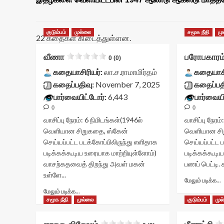
குடும்பம்
முல்லை
சமூக நீதி
மு
22 கதைகள் கிடைத்துள்ளன.
வீணா
பரோபகாரம
0 (0)
கதையாசிரியர்:
லா.ச.ராமாமிர்தம்
கதையாசி
கதைப்பதிவு:
November 7, 2025
கதைப்பத
பார்வையிட்டோர்:
6,443
பார்வையி
0
0
வாசிப்பு நேரம்:
6
நிமிடங்கள்
(1946ல்
வாசிப்பு நேரம்
வெளியான சிறுகதை, ஸ்கேன்
வெளியான சி
செய்யப்பட்ட படக்கோப்பிலிருந்து எளிதாக
செய்யப்பட்ட 
படிக்கக்கூடிய உரையாக மாற்றியுள்ளோம்)
படிக்கக்கூடி
வாசற்கதவைத் திறந்து அவள் மகன்
பணப் பெட்டி.
உள்ளே...
மேலும் படிக்க...
Read
மேலும் படிக்க...
more
சமூக நீதி
முல்லை
குடும்பம்
முல
ப
about
c
வீணா<div