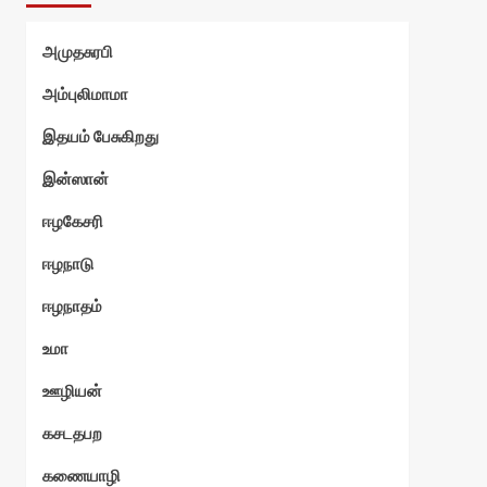
அமுதசுரபி
அம்புலிமாமா
இதயம் பேசுகிறது
இன்ஸான்
ஈழகேசரி
ஈழநாடு
ஈழநாதம்
உமா
ஊழியன்
கசடதபற
கணையாழி