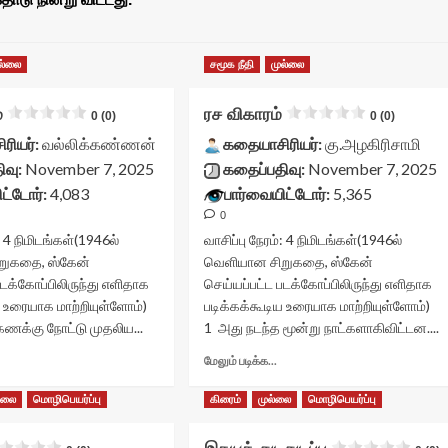
ல்லை
சமூக நீதி
முல்லை
்
ரச விகாரம்
0 (0)
0 (0)
ரியர்:
வல்லிக்கண்ணன்
கதையாசிரியர்:
கு.அழகிரிசாமி
ிவு:
November 7, 2025
கதைப்பதிவு:
November 7, 2025
ட்டோர்:
4,083
பார்வையிட்டோர்:
5,365
0
:
4
நிமிடங்கள்
(1946ல்
வாசிப்பு நேரம்:
4
நிமிடங்கள்
(1946ல்
றுகதை, ஸ்கேன்
வெளியான சிறுகதை, ஸ்கேன்
படக்கோப்பிலிருந்து எளிதாக
செய்யப்பட்ட படக்கோப்பிலிருந்து எளிதாக
ய உரையாக மாற்றியுள்ளோம்)
படிக்கக்கூடிய உரையாக மாற்றியுள்ளோம்)
 கணக்கு நோட்டு முதலிய...
1 அது நடந்த மூன்று நாட்களாகிவிட்டன....
Read
Read
மேலும் படிக்க...
more
more
about
about
்லை
மொழிபெயர்ப்பு
கிரைம்
முல்லை
மொழிபெயர்ப்பு
ரோபகாரம்<div
ரச
lass="yasr-
விகாரம்<div