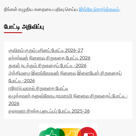
>
rating='0'
நீங்கள் எழுதிய கதையை பதிவு செய்ய
இங்கே சொடுக்கவும்
.
</div>
data-
<span
rater-
class='yasr-
starsize='16'
போட்டி அறிவிப்பு
stars-
data-
title-
rater-
average'>0
postid='16011'
(0)
data-
குவிகம் குறும் புதினப் போட்டி 2026-27
</span>
rater-
</div>
readonly='true'
கந்தர்வன் நினைவு சிறுகதை போட்டி 2026
data-
துகள் நடத்தும் சிறுகதைப் போட்டி -2026
readonly-
அந்திமழை இளங்கோவன் நினைவு இளையோர் சிறுகதைப்
attribute='true'
போட்டி -2026
>
</div>
ஈரோடு வாசல் சிறுகதை போட்டி
<span
எழுத்தாளர் தனுஷ்கோடி ராமசாமி நினைவு சிறுகதைப் போட்டி -
class='yasr-
2026
stars-
title-
சஹானா சிறந்த படைப்புப் போட்டி 2025-26
average'>0
(0)
</span>
</div>