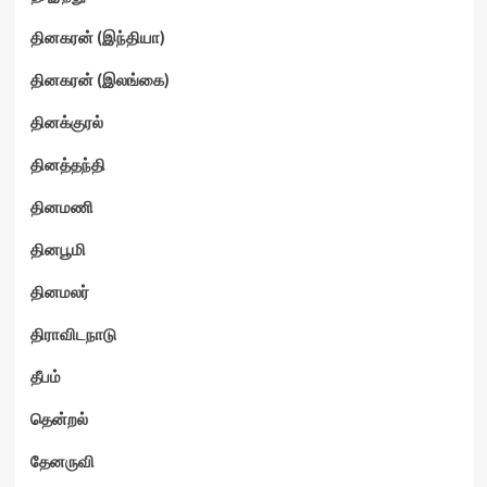
தினகரன் (இந்தியா)
தினகரன் (இலங்கை)
தினக்குரல்
தினத்தந்தி
தினமணி
தினபூமி
தினமலர்
திராவிடநாடு
தீபம்
தென்றல்
தேனருவி