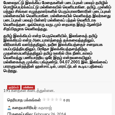
மேலைநாட்டு இலக்கிய மேதைகளின் படைப்புகள் பலவும் தமிழில்
மொழிபெயர்க்கப்பட்டு மல்லிகையில் வெளியாகின. தமிழ், முஸ்லிம்
மற்றும் சிங்கள எழுத்தாளர்களில் பெரும்பாலானோரின் படைப்புகள்
மல்லிகையில் வெளியாகின. மல்லிகையில் வெளிவந்த இவர்களது
படைப்புகள் பலவும் பின்னர் மல்லிகைப் பந்தல் வெளீயீடாக
வெளிவந்தன. ஒவ்வொரு வருடமும் தைமாத இதழ் ஆண்டுச்
சிறப்பிதழாக வெளிவந்தது.
தமிழ் இலக்கியம் என்ற பெருவெளியில், இலங்கைத் தமிழ்
இலக்கியம் என்ற அடையாளத்தைத் தக்கவைத்ததிலும்,
விரிவாக்கி வளர்த்ததிலும், நவீன இலக்கியத்தைச் சனநாயக
மயப்படுத்தியதிலும், பிரதேச இலக்கியத்தளத்திற்கு
முதன்மையளித்ததிலும் தமிழ் உலகில் மிக நீண்டகாலம்
வெளிவந்து பணியாற்றிய ஒரே இதழ் என்றவகையிலும்
மல்லிகைக்கு முக்கிய பங்குண்டு. 04.07.2001 இல், இலங்கைப்
பாராளுமன்றத்தின் ஹன்சாட்டில், பாராட்டுடன் கூடிய பதிவைப்
பெற்றது.
குடும்பம்
மல்லிகை
191 கதைகள் கிடைத்துள்ளன.
தெரியாத பக்கங்கள்
0 (0)
கதையாசிரியர்:
சுதாராஜ்
கதைப்பதிவு:
February 26, 2014