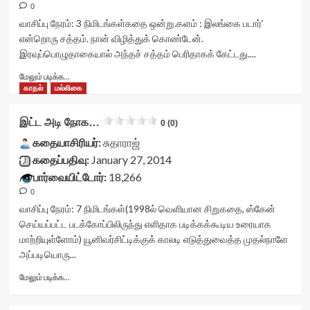
class='yasr-
data-
0
stars-
stars-
rater-
title
வாசிப்பு நேரம்:
3
நிமிடங்கள்
கதை ஒன்று.களம் : இலங்கை படார்’
title-
starsize='16'
yasr-
என்றொரு சத்தம். நான் விழித்துக் கொண்டேன்.
average'>0
data-
rater-
இரவுப்பொழுதாகையால் அந்தச் சத்தம் பெரிதாகக் கேட்டது....
(0)
rater-
stars'
</span>
postid='18573'
id='yasr-
Read
மேலும் படிக்க...
</div>
data-
visitor-
more
காதல்
மல்லிகை
rater-
votes-
about
readonly='true'
readonly-
உயிர்க்காற்று<div
இட்ட அடி நோக…
data-
0 (0)
rater-
class="yasr-
readonly-
47a411044689f'
vv-
கதையாசிரியர்:
சுதாராஜ்
attribute='true'
data-
stars-
கதைப்பதிவு:
January 27, 2014
>
rating='0'
title-
பார்வையிட்டோர்:
</div>
18,266
data-
container">
<span
rater-
0
<div
class='yasr-
starsize='16'
class='yasr-
வாசிப்பு நேரம்:
7
நிமிடங்கள்
(1998ல் வெளியான சிறுகதை, ஸ்கேன்
stars-
data-
stars-
செய்யப்பட்ட படக்கோப்பிலிருந்து எளிதாக படிக்கக்கூடிய உரையாக
title-
rater-
title
மாற்றியுள்ளோம்) யூனிவர்சிட்டிக்குக் காலடி எடுத்துவைத்த முதல்நாளே
average'>0
postid='18510'
yasr-
அப்படியொரு...
(0)
data-
rater-
</span>
rater-
stars'
Read
மேலும் படிக்க...
</div>
readonly='true'
id='yasr-
more
data-
visitor-
about