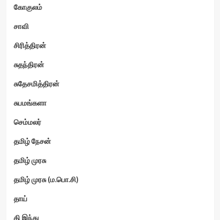
கோகுலம்
சாவி
சிரித்திரன்
சுதந்திரன்
சுதேசமித்திரன்
சுபமங்களா
செம்மலர்
தமிழ் நேசன்
தமிழ் முரசு
தமிழ் முரசு (ம.பொ.சி)
தாய்
தி இந்து