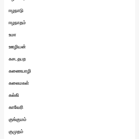
ஈழநாடு
ஈழநாதம்
உமா
ஊழியன்
கசடதபற
கணையாழி
கலைமகள்
கல்கி
காவேரி
குங்குமம்
குமுதம்