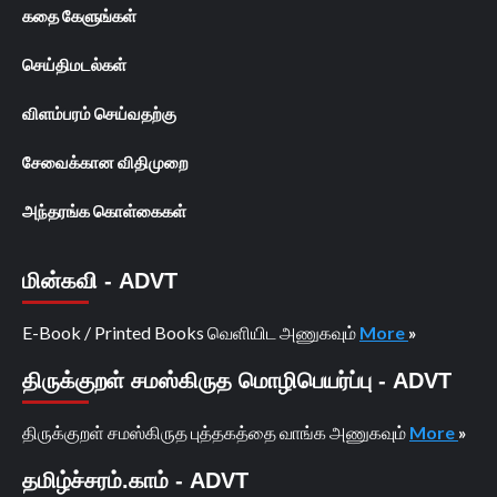
கதை கேளுங்கள்
செய்திமடல்கள்
விளம்பரம் செய்வதற்கு
சேவைக்கான விதிமுறை
அந்தரங்க கொள்கைகள்
மின்கவி - ADVT
E-Book / Printed Books வெளியிட அணுகவும்
More
»
திருக்குறள் சமஸ்கிருத மொழிபெயர்ப்பு - ADVT
திருக்குறள் சமஸ்கிருத புத்தகத்தை வாங்க அணுகவும்
More
»
தமிழ்ச்சரம்.காம் - ADVT