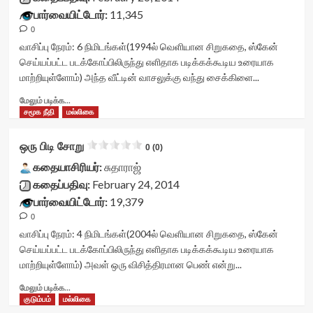
பார்வையிட்டோர்:
11,345
0
வாசிப்பு நேரம்:
6
நிமிடங்கள்
(1994ல் வெளியான சிறுகதை, ஸ்கேன்
செய்யப்பட்ட படக்கோப்பிலிருந்து எளிதாக படிக்கக்கூடிய உரையாக
மாற்றியுள்ளோம்) அந்த வீட்டின் வாசலுக்கு வந்து சைக்கிளை...
Read
மேலும் படிக்க...
more
சமூக நீதி
மல்லிகை
about
தெரியாத
ஒரு பிடி சோறு
0 (0)
பக்கங்கள்<div
class="yasr-
கதையாசிரியர்:
சுதாராஜ்
vv-
கதைப்பதிவு:
February 24, 2014
stars-
பார்வையிட்டோர்:
19,379
title-
0
container">
<div
வாசிப்பு நேரம்:
4
நிமிடங்கள்
(2004ல் வெளியான சிறுகதை, ஸ்கேன்
class='yasr-
செய்யப்பட்ட படக்கோப்பிலிருந்து எளிதாக படிக்கக்கூடிய உரையாக
stars-
மாற்றியுள்ளோம்) அவள் ஒரு விசித்திரமான பெண் என்று...
title
yasr-
Read
மேலும் படிக்க...
rater-
more
குடும்பம்
மல்லிகை
stars'
about