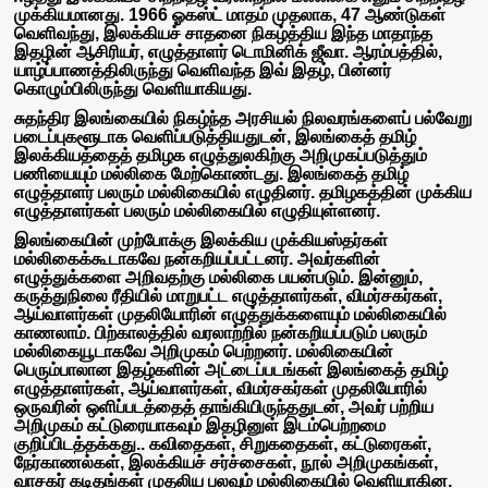
முக்கியமானது. 1966 ஓகஸ்ட் மாதம் முதலாக, 47 ஆண்டுகள்
வெளிவந்து, இலக்கியச் சாதனை நிகழ்த்திய இந்த மாதாந்த
இதழின் ஆசிரியர், எழுத்தாளர் டொமினிக் ஜீவா. ஆரம்பத்தில்,
யாழ்ப்பாணத்திலிருந்து வெளிவந்த இவ் இதழ், பின்னர்
கொழும்பிலிருந்து வெளியாகியது.
சுதந்திர இலங்கையில் நிகழ்ந்த அரசியல் நிலவரங்களைப் பல்வேறு
படைப்புகளூடாக வெளிப்படுத்தியதுடன், இலங்கைத் தமிழ்
இலக்கியத்தைத் தமிழக எழுத்துலகிற்கு அறிமுகப்படுத்தும்
பணியையும் மல்லிகை மேற்கொண்டது. இலங்கைத் தமிழ்
எழுத்தாளர் பலரும் மல்லிகையில் எழுதினர். தமிழகத்தின் முக்கிய
எழுத்தாளர்கள் பலரும் மல்லிகையில் எழுதியுள்ளனர்.
இலங்கையின் முற்போக்கு இலக்கிய முக்கியஸ்தர்கள்
மல்லிகைக்கூடாகவே நன்கறியப்பட்டனர். அவர்களின்
எழுத்துக்களை அறிவதற்கு மல்லிகை பயன்படும். இன்னும்,
கருத்துநிலை ரீதியில் மாறுபட்ட எழுத்தாளர்கள், விமர்சகர்கள்,
ஆய்வாளர்கள் முதலியோரின் எழுத்துக்களையும் மல்லிகையில்
காணலாம். பிற்காலத்தில் வரலாற்றில் நன்கறியப்படும் பலரும்
மல்லிகையூடாகவே அறிமுகம் பெற்றனர். மல்லிகையின்
பெரும்பாலான இதழ்களின் அட்டைப்படங்கள் இலங்கைத் தமிழ்
எழுத்தாளர்கள், ஆய்வாளர்கள், விமர்சகர்கள் முதலியோரில்
ஒருவரின் ஒளிப்படத்தைத் தாங்கியிருந்ததுடன், அவர் பற்றிய
அறிமுகம் கட்டுரையாகவும் இதழினுள் இடம்பெற்றமை
குறிப்பிடத்தக்கது.. கவிதைகள், சிறுகதைகள், கட்டுரைகள்,
நேர்காணல்கள், இலக்கியச் சர்ச்சைகள், நூல் அறிமுகங்கள்,
வாசகர் கடிதங்கள் முதலிய பலவும் மல்லிகையில் வெளியாகின.