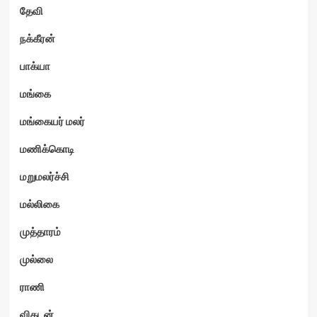
தேவி
நக்கீரன்
பாக்யா
மங்கை
மங்கையர் மலர்
மணிக்கொடி
மறுமலர்ச்சி
மல்லிகை
முத்தாரம்
முல்லை
ராணி
விகடன்