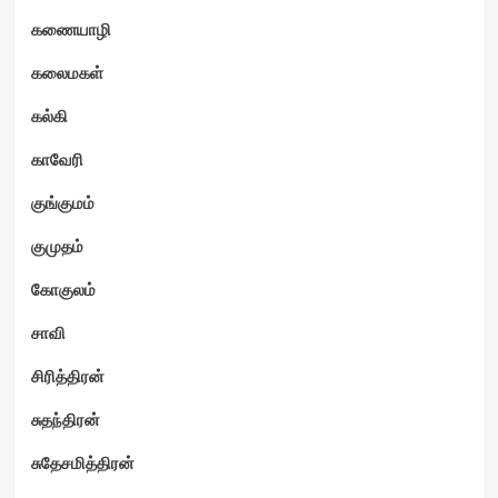
கணையாழி
கலைமகள்
கல்கி
காவேரி
குங்குமம்
குமுதம்
கோகுலம்
சாவி
சிரித்திரன்
சுதந்திரன்
சுதேசமித்திரன்