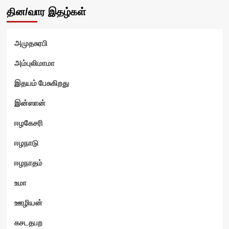
தின/வார இதழ்கள்
அமுதசுரபி
அம்புலிமாமா
இதயம் பேசுகிறது
இன்ஸான்
ஈழகேசரி
ஈழநாடு
ஈழநாதம்
உமா
ஊழியன்
கசடதபற