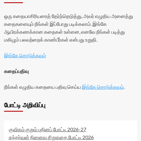
stars-
data-
container">
title-
rater-
<div
ஒரு கதையாசிரியரைத் தேர்ந்தெடுத்து, அவர் எழுதிய அனைத்து
average'>0
starsize='16'
class='yasr-
(0)
data-
stars-
கதைகளையும் நீங்கள் இப்போது படிக்கலாம். இங்கே
</span>
rater-
title
ஆயிரக்கணக்கான கதைகள் உள்ளன, எனவே நீங்கள் படித்து
</div>
postid='322'
yasr-
மகிழும் பலவற்றைக் காண்பீர்கள் என்பது உறுதி.
data-
rater-
rater-
stars'
readonly='true'
id='yasr-
இங்கே சொடுக்கவும்
data-
visitor-
readonly-
votes-
attribute='true'
கதைப்பதிவு
readonly-
>
rater-
</div>
ace65c8df4735'
நீங்கள் எழுதிய கதையை பதிவு செய்ய
இங்கே சொடுக்கவும்
.
<span
data-
class='yasr-
rating='0'
stars-
data-
போட்டி அறிவிப்பு
title-
rater-
average'>0
starsize='16'
(0)
data-
</span>
rater-
குவிகம் குறும் புதினப் போட்டி 2026-27
</div>
postid='319'
data-
கந்தர்வன் நினைவு சிறுகதை போட்டி 2026