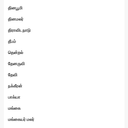
தினபூமி
தினமலர்
திராவிடநாடு
தீபம்
தென்றல்
தேனருவி
தேவி
நக்கீரன்
பாக்யா
மங்கை
மங்கையர் மலர்