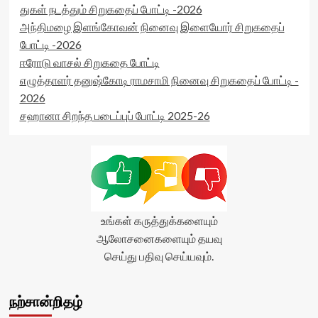
rater-
துகள் நடத்தும் சிறுகதைப் போட்டி -2026
readonly='true'
அந்திமழை இளங்கோவன் நினைவு இளையோர் சிறுகதைப்
data-
போட்டி -2026
readonly-
attribute='true'
ஈரோடு வாசல் சிறுகதை போட்டி
>
எழுத்தாளர் தனுஷ்கோடி ராமசாமி நினைவு சிறுகதைப் போட்டி -
</div>
2026
<span
class='yasr-
சஹானா சிறந்த படைப்புப் போட்டி 2025-26
stars-
title-
average'>0
(0)
</span>
</div>
உங்கள் கருத்துக்களையும்
ஆலோசனைகளையும் தயவு
செய்து பதிவு செய்யவும்.
நற்சான்றிதழ்