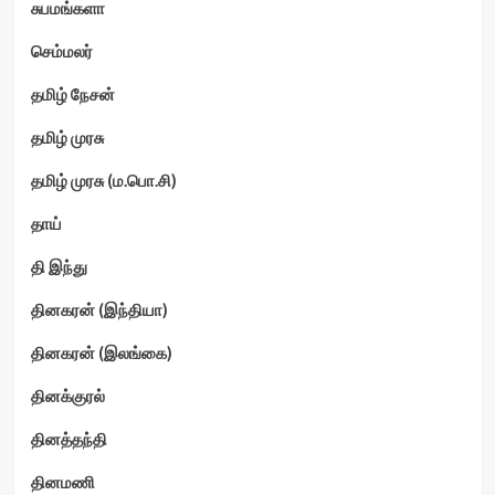
சுபமங்களா
செம்மலர்
தமிழ் நேசன்
தமிழ் முரசு
தமிழ் முரசு (ம.பொ.சி)
தாய்
தி இந்து
தினகரன் (இந்தியா)
தினகரன் (இலங்கை)
தினக்குரல்
தினத்தந்தி
தினமணி