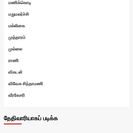
மணிக்கொடி
மறுமலர்ச்சி
மல்லிகை
முத்தாரம்
முல்லை
ராணி
விகடன்
விவேக சிந்தாமணி
வீரகேசரி
தேதிவாரியாகப் படிக்க