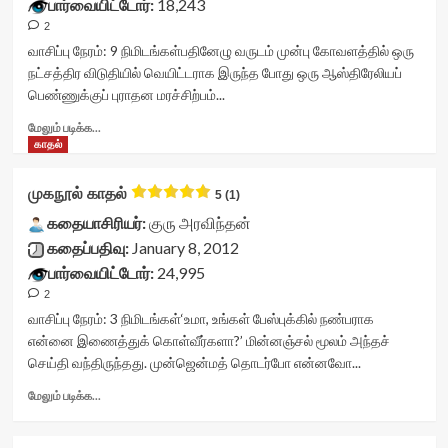
பார்வையிட்டோர்:
18,243
<div
2
class='yasr-
stars-
வாசிப்பு நேரம்:
9
நிமிடங்கள்
பதினேழு வருடம் முன்பு கோவளத்தில் ஒரு
title
நட்சத்திர விடுதியில் வெயிட்டராக இருந்த போது ஒரு ஆஸ்திரேலியப்
yasr-
பெண்ணுக்குப் புராதன மரச்சிற்பம்...
rater-
stars'
Read
மேலும் படிக்க...
id='yasr-
more
காதல்
visitor-
about
votes-
கண்ணாடிக்கு
முகநூல் காதல்
5 (1)
readonly-
அப்பால்<div
rater-
class="yasr-
கதையாசிரியர்:
குரு அரவிந்தன்
f7eaca1654423'
vv-
கதைப்பதிவு:
January 8, 2012
data-
stars-
பார்வையிட்டோர்:
24,995
rating='0'
title-
data-
2
container">
rater-
<div
வாசிப்பு நேரம்:
3
நிமிடங்கள்
‘உமா, உங்கள் பேஸ்புக்கில் நண்பராக
starsize='16'
class='yasr-
என்னை இணைத்துக் கொள்வீர்களா?’ மின்னஞ்சல் மூலம் அந்தச்
data-
stars-
செய்தி வந்திருந்தது. முன்ஜென்மத் தொடர்போ என்னவோ...
rater-
title
postid='598'
yasr-
Read
மேலும் படிக்க...
data-
rater-
more
rater-
stars'
about
readonly='true'
id='yasr-