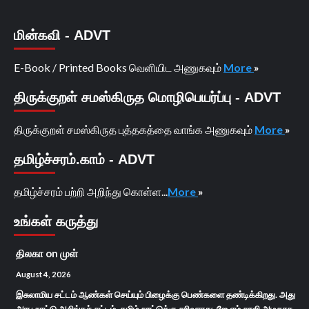
மின்கவி - ADVT
E-Book / Printed Books வெளியிட அணுகவும்
More
»
திருக்குறள் சமஸ்கிருத மொழிபெயர்ப்பு - ADVT
திருக்குறள் சமஸ்கிருத புத்தகத்தை வாங்க அணுகவும்
More
»
தமிழ்ச்சரம்.காம் - ADVT
தமிழ்ச்சரம் பற்றி அறிந்து கொள்ள...
More
»
உங்கள் கருத்து
திலகா
on
முள்
August 4, 2026
இசுலாமிய சட்டம் ஆண்கள் செய்யும் பிழைக்கு பெண்களை தண்டிக்கிறது. அது
அரபு நாட்டு அசிங்கச் சட்டம். தமிழ் நாட்டுக்கு சரிவராது. ஜே எம் சாலி அழகாக