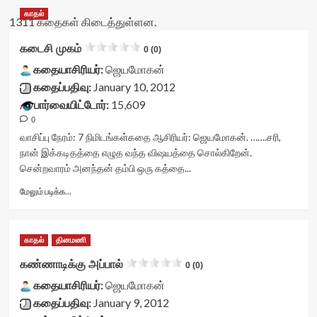
காதல்
1311 கதைகள் கிடைத்துள்ளன.
கடைசி முகம்
0 (0)
கதையாசிரியர்:
ஜெயமோகன்
கதைப்பதிவு:
January 10, 2012
பார்வையிட்டோர்:
15,609
0
வாசிப்பு நேரம்:
7
நிமிடங்கள்
கதை ஆசிரியர்: ஜெயமோகன். …….சரி,
நான் இக்கடிதத்தை எழுத வந்த விஷயத்தை சொல்கிறேன்.
சென்றவாரம் அனந்தன் தம்பி ஒரு கத்தை...
Read
மேலும் படிக்க...
more
about
கடைசி
காதல்
தினமணி
முகம்<div
class="yasr-
கண்ணாடிக்கு அப்பால்
0 (0)
vv-
கதையாசிரியர்:
stars-
ஜெயமோகன்
title-
கதைப்பதிவு:
January 9, 2012
container">