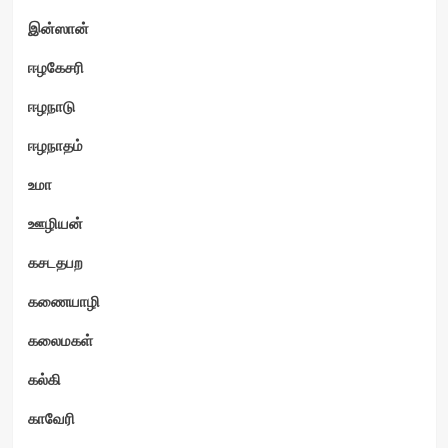
இன்ஸான்
ஈழகேசரி
ஈழநாடு
ஈழநாதம்
உமா
ஊழியன்
கசடதபற
கணையாழி
கலைமகள்
கல்கி
காவேரி