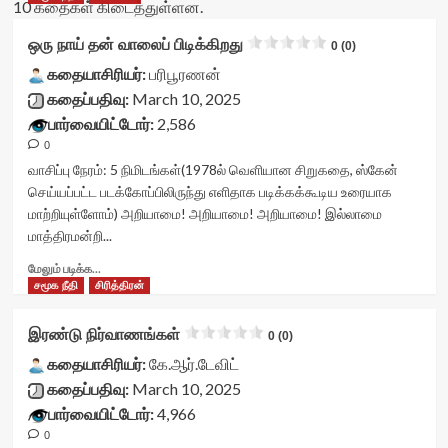
10 கதைகள் கிடைத்துள்ளன.
ஒரு நாய் தன் வாலைப் பிடிக்கிறது
0 (0)
கதையாசிரியர்:
பரிபூரணன்
கதைப்பதிவு:
March 10, 2025
பார்வையிட்டோர்:
2,586
0
வாசிப்பு நேரம்:
5
நிமிடங்கள்
(1978ல் வெளியான சிறுகதை, ஸ்கேன்
செய்யப்பட்ட படக்கோப்பிலிருந்து எளிதாக படிக்கக்கூடிய உரையாக
மாற்றியுள்ளோம்) அறியாமை! அறியாமை! அறியாமை! இல்லாமை
மாத்திரமன்றி...
Read
மேலும் படிக்க...
more
சமூக நீதி
சிரித்திரன்
about
ஒரு
இரண்டு நிர்வாணங்கள்
0 (0)
நாய்
தன்
கதையாசிரியர்:
கே.ஆர்.டேவிட்
வாலைப்
கதைப்பதிவு:
March 10, 2025
பிடிக்கிறது<div
பார்வையிட்டோர்:
4,966
class="yasr-
0
vv-