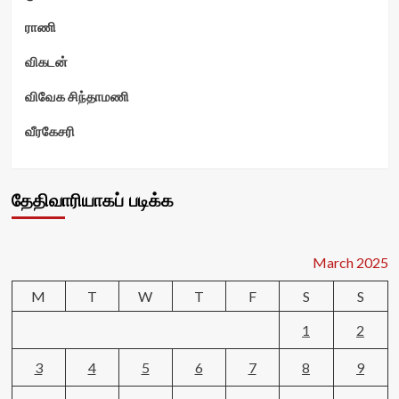
ராணி
விகடன்
விவேக சிந்தாமணி
வீரகேசரி
தேதிவாரியாகப் படிக்க
March 2025
M
T
W
T
F
S
S
1
2
3
4
5
6
7
8
9