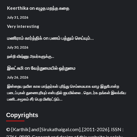
Keerthika
on
எழுத மறந்த கதை
July 31, 2026
Very interesting
மணிராம் கார்த்திக்
on
பணம் பத்தும் செய்யும்…
July 30, 2026
நன்றி விஷ்ணு அவர்களுக்கு...
இலட்சுமி
on
வேற்றுமையில் ஒற்றுமை
July 26, 2026
இன்றைய நவீன கால மாந்தர்கள் புரிந்து செம்மையாக வாழ இதுபோன்ற
படைப்புகள் துணைபுரியும் என்பதில் ஐயமில்லை . தொடர்க தங்கள் இலக்கிய
பணி...சமூகம் சீர் பெற மிளிரட்டும்…
Copyrights
© [Karthik] and [Sirukathaigal.com], [2011-2026]. ISSN :
2766-9890, Concept and design of this website is solely