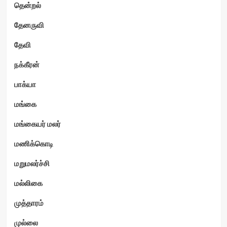
தென்றல்
தேனருவி
தேவி
நக்கீரன்
பாக்யா
மங்கை
மங்கையர் மலர்
மணிக்கொடி
மறுமலர்ச்சி
மல்லிகை
முத்தாரம்
முல்லை