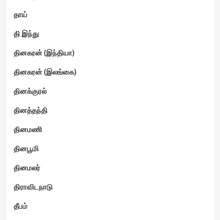
தாய்
தி இந்து
தினகரன் (இந்தியா)
தினகரன் (இலங்கை)
தினக்குரல்
தினத்தந்தி
தினமணி
தினபூமி
தினமலர்
திராவிடநாடு
தீபம்