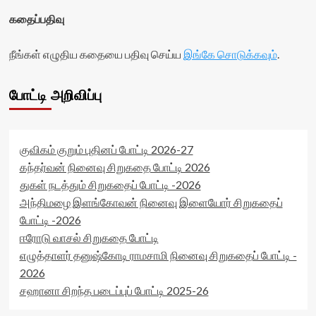
rater-
visitor-
கதைப்பதிவு
readonly='true'
votes-
data-
readonly-
readonly-
நீங்கள் எழுதிய கதையை பதிவு செய்ய
இங்கே சொடுக்கவும்
.
rater-
attribute='true'
3a7244a7c0096'
>
data-
</div>
போட்டி அறிவிப்பு
rating='0'
<span
data-
class='yasr-
rater-
stars-
starsize='16'
title-
data-
குவிகம் குறும் புதினப் போட்டி 2026-27
average'>0
rater-
கந்தர்வன் நினைவு சிறுகதை போட்டி 2026
(0)
postid='48412'
துகள் நடத்தும் சிறுகதைப் போட்டி -2026
</span>
data-
</div>
அந்திமழை இளங்கோவன் நினைவு இளையோர் சிறுகதைப்
rater-
readonly='true'
போட்டி -2026
data-
ஈரோடு வாசல் சிறுகதை போட்டி
readonly-
எழுத்தாளர் தனுஷ்கோடி ராமசாமி நினைவு சிறுகதைப் போட்டி -
attribute='true'
>
2026
</div>
சஹானா சிறந்த படைப்புப் போட்டி 2025-26
<span
class='yasr-