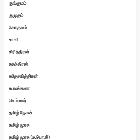
குங்குமம்
குமுதம்
கோகுலம்
சாவி
சிரித்திரன்
சுதந்திரன்
சுதேசமித்திரன்
சுபமங்களா
செம்மலர்
தமிழ் நேசன்
தமிழ் முரசு
தமிழ் முரசு (ம.பொ.சி)