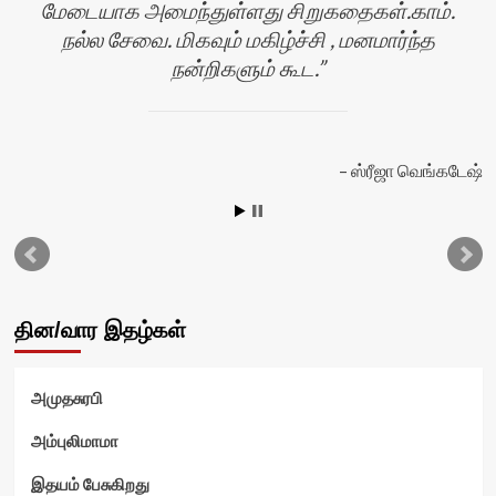
மேடையாக அமைந்துள்ளது சிறுகதைகள்.காம்.
நல்ல சேவை. மிகவும் மகிழ்ச்சி , மனமார்ந்த
நன்றிகளும் கூட.
ஸ்ரீஜா வெங்கடேஷ்
ன்
தின/வார இதழ்கள்
அமுதசுரபி
அம்புலிமாமா
இதயம் பேசுகிறது