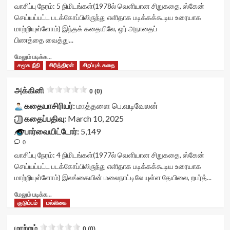
stars-
வாசிப்பு நேரம்:
5
நிமிடங்கள்
(1978ல் வெளியான சிறுகதை, ஸ்கேன்
title-
செய்யப்பட்ட படக்கோப்பிலிருந்து எளிதாக படிக்கக்கூடிய உரையாக
container">
மாற்றியுள்ளோம்) இந்தக் கதையிலே, ஒர் அநாதைப்
<div
பிணத்தை வைத்து...
class='yasr-
stars-
Read
மேலும் படிக்க...
title
more
சமூக நீதி
சிரித்திரன்
சிறப்புக் கதை
yasr-
about
rater-
இரண்டு
அக்கினி
stars'
0 (0)
நிர்வாணங்கள்<div
id='yasr-
class="yasr-
கதையாசிரியர்:
மாத்தளை பெ.வடிவேலன்
visitor-
vv-
கதைப்பதிவு:
March 10, 2025
votes-
stars-
பார்வையிட்டோர்:
5,149
readonly-
title-
rater-
0
container">
049c0a1674737'
<div
வாசிப்பு நேரம்:
4
நிமிடங்கள்
(1977ல் வெளியான சிறுகதை, ஸ்கேன்
data-
class='yasr-
செய்யப்பட்ட படக்கோப்பிலிருந்து எளிதாக படிக்கக்கூடிய உரையாக
rating='0'
stars-
மாற்றியுள்ளோம்) இலங்கையின் மலைநாட்டிலே யுள்ள தேயிலை, றபர்த்...
data-
title
rater-
yasr-
Read
மேலும் படிக்க...
starsize='16'
rater-
more
குடும்பம்
மல்லிகை
data-
stars'
about
rater-
id='yasr-
அக்கினி<div
மாற்றம்
postid='48423'
0 (0)