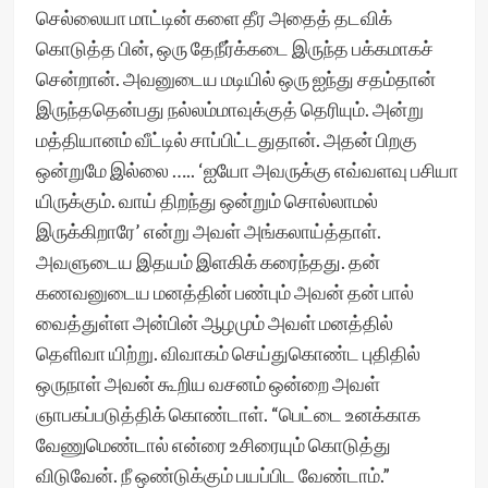
செல்லையா மாட்டின் களை தீர அதைத் தடவிக்
கொடுத்த பின், ஒரு தேநீர்க்கடை இருந்த பக்கமாகச்
சென்றான். அவனுடைய மடியில் ஒரு ஐந்து சதம்தான்
இருந்ததென்பது நல்லம்மாவுக்குத் தெரியும். அன்று
மத்தியானம் வீட்டில் சாப்பிட்டதுதான். அதன் பிறகு
ஒன்றுமே இல்லை ….. ‘ஐயோ அவருக்கு எவ்வளவு பசியா
யிருக்கும். வாய் திறந்து ஒன்றும் சொல்லாமல்
இருக்கிறாரே’ என்று அவள் அங்கலாய்த்தாள்.
அவளுடைய இதயம் இளகிக் கரைந்தது. தன்
கணவனுடைய மனத்தின் பண்பும் அவன் தன் பால்
வைத்துள்ள அன்பின் ஆழமும் அவள் மனத்தில்
தெளிவா யிற்று. விவாகம் செய்துகொண்ட புதிதில்
ஒருநாள் அவன் கூறிய வசனம் ஒன்றை அவள்
ஞாபகப்படுத்திக் கொண்டாள். “பெட்டை உனக்காக
வேணுமெண்டால் என்ரை உசிரையும் கொடுத்து
விடுவேன். நீ ஒண்டுக்கும் பயப்பிட வேண்டாம்.”