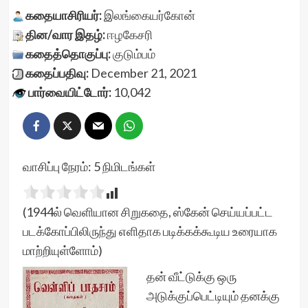
கதையாசிரியர்:
இலங்கையர்கோன்
தின/வார இதழ்:
ஈழகேசரி
கதைத்தொகுப்பு:
குடும்பம்
கதைப்பதிவு:
December 21, 2021
பார்வையிட்டோர்:
10,042
வாசிப்பு நேரம்:
5
நிமிடங்கள்
(1944ல் வெளியான சிறுகதை, ஸ்கேன் செய்யப்பட்ட
படக்கோப்பிலிருந்து எளிதாக படிக்கக்கூடிய உரையாக
மாற்றியுள்ளோம்)
தன் வீட்டுக்கு ஒரு
அடுக்குப்பெட்டியும் தனக்கு