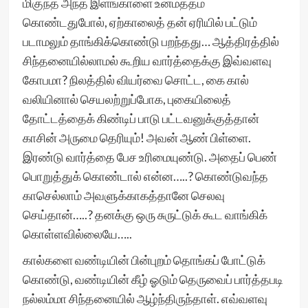
மிகுந்த அந்த இளங்காளை உன்மத்தம்
கொண்டதுபோல், ஏற்காலைத் தன் ஏரியில் பட்டும்
படாமலும் தாங்கிக்கொண்டு பறந்தது… ஆத்திரத்தில்
சிந்தனையில்லாமல் கூறிய வார்த்தைக்கு இவ்வளவு
கோபமா? நிலத்தில் வியர்வை சொட்ட, கை கால்
வலியினால் செயலற்றுப்போக, புகையிலைத்
தோட்டத்தைக் கிண்டிப் பாடு பட்டவனுக்குத்தான்
காசின் அருமை தெரியும்! அவன் ஆண் பிள்ளை.
இரண்டு வார்த்தை பேச உரிமையுண்டு. அதைப் பெண்
பொறுத்துக் கொண்டால் என்ன…..? கொண்டுவந்த
காசெல்லாம் அவளுக்காகத்தானே செலவு
செய்தான்…..? தனக்கு ஒரு சுருட்டுக் கூட வாங்கிக்
கொள்ளவில்லையே…..
கால்களை வண்டியின் பின்புறம் தொங்கப் போட்டுக்
கொண்டு, வண்டியின் கீழ் ஓடும் தெருவைப் பார்த்தபடி
நல்லம்மா சிந்தனையில் ஆழ்ந்திருந்தாள். எவ்வளவு