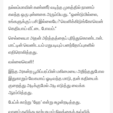
நல்லம்மாவின் கண்ணீர் வடிந்த முகத்தில் நாணம்
கலந்த ஒரு புன்னகை அரும்பியது. “ஒண்டுமில்லை,
உங்களுக்குப் பசி இல்லையே? வெளிக்கிடுங்கோவென்
கெதியாய் வீட்டை போவம்.”
செல்லையா அதன் அர்த்தத்தைப் புரிந்துகொண்டான்.
மாட்டின் வெண்டயம் மறுபடியும் பனந்தோப்புகளில்
எதிரொலித்தது.
வல்லைவெளி!
இந்த அகன்ற பூமிப்பரப்பின் மகிமையை அறிந்ததுபோல
இதுகாறும் வேகமாய் ஓடிவந்த மாடு, தன் கதியைக்
குறைத்து அடிக்குமேல் அடி எடுத்து வைக்க
ஆரம்பித்தது.
பேய்க் காற்று ‘ஹே’ என்று சுழன்றடித்தது.
வானம் கவிந்து நாற்புறமும் நிலத்தைக் கவ்விக்