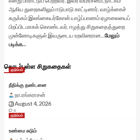
என்று பாராட்டுப் பெற்றவர். இவர் விமர்சனம், நாடகம்
ஆகிய துறைகளிலும் ஈடுபாடு காட்டினார். வாழ்க்கைச்
சுருக்கம் இலங்கையர்கோன் யாழ்ப்பாணம் ஏழாலையைப்
பிறப்பிடமாகக் கொண்டவர். ஈழத்து சிறுகதைத்துறை
முன்னோடிகளுள் இவருடைய உறவினரான…
மேலும்
படிக்க...
தொடர்புள்ள சிறுகதைகள்
குடும்பம்
நீதிக்கு தண்டனை
நா.ரங்கராசன்
August 4, 2026
0
குடும்பம்
உண்மை சுடும்