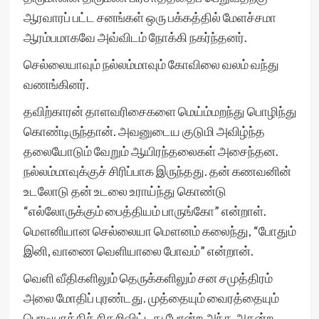
ஆரவாரப் பட்ட சனங்கள் ஒரு பக்கத்தில் மேளச்சமா
ஆரம்பமாகவே அவ்விடம் நோக்கி நகர்ந்தனர்.
செல்லையாவும் நல்லம்மாவும் கோவிலை வலம் வந்து
வணங்கினர்.
தவிற்காரன் தாளவரிசைகளை மெய்ம்மறந்து பொழிந்து
கொண்டிருந்தான். அவனுடைய குடுமி அவிழ்ந்த
தலையோடும் வேறும் ஆயிரந்தலைகள் அசைந்தன.
நல்லம்மாவுக்குச் சிரிப்பாக இருந்தது. தன் கணவனின்
உடலோடு தன் உடலை உராய்ந்து கொண்டு
“எல்லோருக்கும் பைத்தியம் பாருங்கோ” என்றாள்.
மௌனியான செல்லையா மௌனம் கலைந்து, “போதும்
இனி, வாணை வெளியாலை போவம்” என்றான்.
வெளி வீதிகளிலும் தெருக்களிலும் சன சமுத்திரம்
அலை மோதிப் புரண்டது. முத்தையும் வைரத்தையும்
பொடியாக்கிச் சிதறிவிட்டது போன்ற அந்த அகன்ற