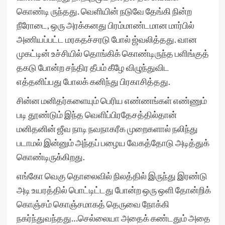
கொண்டி ருந்தது. வெளியின் நடுவே தேங்கி நின்ற
நீரோடை, ஒரு அரக்கனது பிரம்மாண்டமான மார்பில்
அணியப்பட்ட மரகதச்சரடு போல் ஜ்வலித்தது. வான
முகட்டின் உச்சியில் தொங்கிக் கொண்டிருந்த பளிங்குத்
தகடு போன்ற சந்திர தீபம் கீழே விழுந்துவிட
எத்தனிப்பது போலக் கனிந்து பிரகாசித்தது.
சின்ன மனிதர்களையும் பெரிய எண்ணங்கள் எண்ணும்
படி தூண்டும் இந்த வெளிப்பிரதேசத்தில்தான்
மனிதனின் ஜீவ நாடி நவநாகரீக முறைகளால் நலிந்து
படாமல் இன்னும் அந்தப் பழைய வேகத்தோடு அடித்துக்
கொண்டிருக்கிறது.
எங்கோ வெகு தொலைவில் நிலத்தில் இருந்து இரண்டு
அடி உயரத்தில் பொட்டிட்டது போன்ற ஒரு ஒளி தோன்றிக்
கொஞ்சம் கொஞ்சமாகத் தெருவை நோக்கி
நகர்ந்துவந்தது…செல்லையா அதைக் கண்டதும் அதை