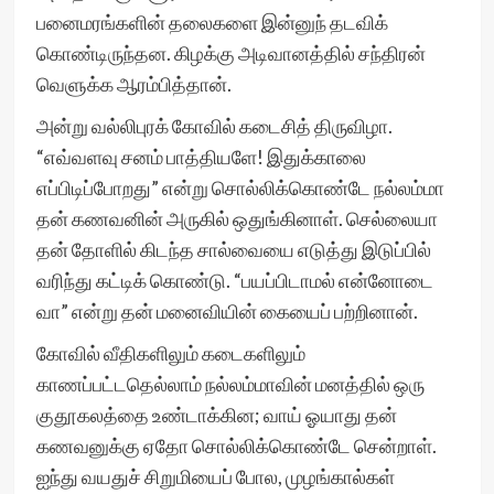
பனைமரங்களின் தலைகளை இன்னுந் தடவிக்
கொண்டிருந்தன. கிழக்கு அடிவானத்தில் சந்திரன்
வெளுக்க ஆரம்பித்தான்.
அன்று வல்லிபுரக் கோவில் கடைசித் திருவிழா.
“எவ்வளவு சனம் பாத்தியளே! இதுக்காலை
எப்பிடிப்போறது” என்று சொல்லிக்கொண்டே நல்லம்மா
தன் கணவனின் அருகில் ஒதுங்கினாள். செல்லையா
தன் தோளில் கிடந்த சால்வையை எடுத்து இடுப்பில்
வரிந்து கட்டிக் கொண்டு. “பயப்பிடாமல் என்னோடை
வா” என்று தன் மனைவியின் கையைப் பற்றினான்.
கோவில் வீதிகளிலும் கடைகளிலும்
காணப்பட்டதெல்லாம் நல்லம்மாவின் மனத்தில் ஒரு
குதூகலத்தை உண்டாக்கின; வாய் ஓயாது தன்
கணவனுக்கு ஏதோ சொல்லிக்கொண்டே சென்றாள்.
ஐந்து வயதுச் சிறுமியைப் போல, முழங்கால்கள்