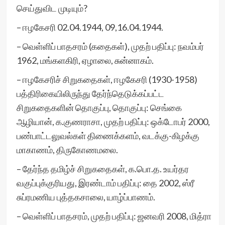
செய்துவிட முடியும்?
– ஈழகேசரி 02.04.1944, 09,16.04.1944.
– வெள்ளிப் பாதசரம் (கதைகள்), முதற் பதிப்பு: நவம்பர்
1962, மங்களகிரி, ஏழாலை, சுன்னாகம்.
– ஈழகேசரிச் சிறுகதைகள், ஈழகேசரி (1930-1958)
பத்திரிகையிலிருந்து தேர்ந்தெடுக்கப்பட்ட
சிறுகதைகளின் தொகுப்பு, தொகுப்பு: செங்கை
ஆழியான், க.குணராசா, முதற் பதிப்பு: ஒக்டோபர் 2000,
பண்பாட்டலுவல்கள் திணைக்களம், வடக்கு-கிழக்கு
மாகாணம், திருகோணமலை.
– தேர்ந்த தமிழ்ச் சிறுகதைகள், க.பொ.த. உயர்தர
வகுப்புக்குரியது, இரண்டாம் பதிப்பு: தை 2002, ஸ்ரீ
சுப்ரமணிய புத்தகசாலை, யாழ்ப்பாணம்.
– வெள்ளிப் பாதசரம், முதற் பதிப்பு: ஜனவரி 2008, மித்ரா