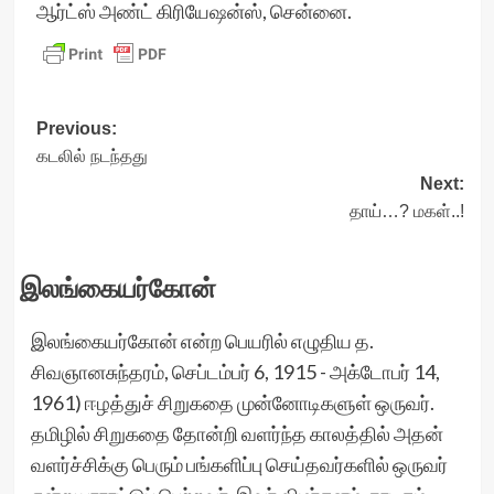
ஆர்ட்ஸ் அண்ட் கிரியேஷன்ஸ், சென்னை.
Post
Previous:
கடலில் நடந்தது
navigation
Next:
தாய்…? மகள்..!
இலங்கையர்கோன்
இலங்கையர்கோன் என்ற பெயரில் எழுதிய த.
சிவஞானசுந்தரம், செப்டம்பர் 6, 1915 - அக்டோபர் 14,
1961) ஈழத்துச் சிறுகதை முன்னோடிகளுள் ஒருவர்.
தமிழில் சிறுகதை தோன்றி வளர்ந்த காலத்தில் அதன்
வளர்ச்சிக்கு பெரும் பங்களிப்பு செய்தவர்களில் ஒருவர்