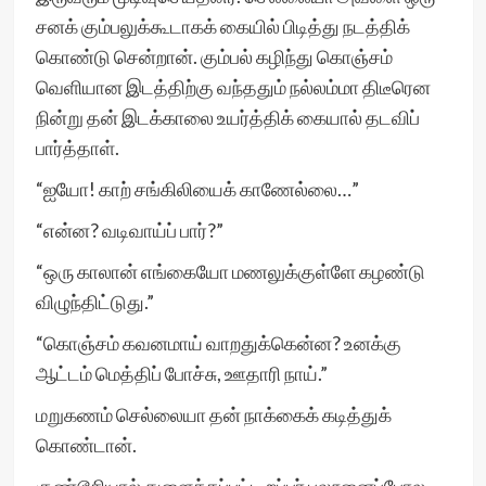
சனக் கும்பலுக்கூடாகக் கையில் பிடித்து நடத்திக்
கொண்டு சென்றான். கும்பல் கழிந்து கொஞ்சம்
வெளியான இடத்திற்கு வந்ததும் நல்லம்மா திடீரென
நின்று தன் இடக்காலை உயர்த்திக் கையால் தடவிப்
பார்த்தாள்.
“ஐயோ! காற் சங்கிலியைக் காணேல்லை…”
“என்ன? வடிவாய்ப் பார்?”
“ஒரு காலான் எங்கையோ மணலுக்குள்ளே கழண்டு
விழுந்திட்டுது.”
“கொஞ்சம் கவனமாய் வாறதுக்கென்ன? உனக்கு
ஆட்டம் மெத்திப் போச்சு, ஊதாரி நாய்.”
மறுகணம் செல்லையா தன் நாக்கைக் கடித்துக்
கொண்டான்.