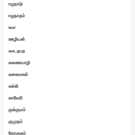
ஈழநாடு
ஈழநாதம்
உமா
ஊழியன்
கசடதபற
கணையாழி
கலைமகள்
கல்கி
காவேரி
குங்குமம்
குமுதம்
கோகுலம்