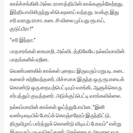
கால்ச்சங்கிலி அல்ல. ராசாத்தியின் கால்களுக்கேற்றது.
இந்தியாவிலிருந்து ஸ்பெஷலாய் வந்தது. உமக்கு இது
சரி வராது ராசா. கடைசி விலை முப்பது ரூபாய்,
குடுப்பீரா?”
“சரி இந்தா.”
பாதசரங்கள் கைமாறி, அவ்விடத்திலேயே நல்லம்மாவின்
பாதங்களில் ஏறின.
வெண்மணலில் கால்கள் புதைய இருவரும் மறுபடி. கடை
களைச் சுற்றிவந்தனர். மிச்சமாக இருந்த ஒரு ரூபாயைக்
கொண்டு ஒரு தையற்பெட்டியும் வாங்கி, ஆளுக்கொரு
சர்பத்தும் குடித்தனர். அடுக்குப்பெட்டி வாங்கவில்லை.
நல்லம்மாவின் கால்கள் ஓய்ந்துபோயின. “இனி
வண்டிலடியில் போய்க் கொஞ்சநேரம் இருந்திட்டு,
திருவிழாப் பார்த்துக் கொண்டு விடியப் போவம்” என்று
இருவரும் முடிவுசெய்தனர். செல்லையா அவளை ஒரு