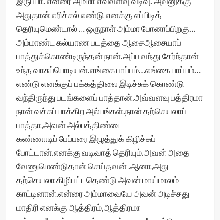
இருப்பா. என்ரை அம்மா எவ்வளவு வடிவு. அவனுக்கு
அதுதான் எரிச்சல் எண்டு எனக்கு எப்பிடித்
தெரியுமெண்டால் … ஒருநாள் அம்மா போனாப்பிறகு…
அம்மாண்ட கல்யாண படத்தை ஆசைஆசையாப்
பாத்துக்கொண்டிருந்தன் நான்.அப்ப வந்து சேர்ந்தான்
உந்த வாசுப்பொடியன்.எங்கை பாப்பம்…எங்கை பாப்பம்…
எண்டு எனக்குப் பக்கத்திலை இடிச்சுக் கொண்டு
வந்திருந்து படங்களைப் பாத்தான்.அவ்வளவு பத்திரமா
நான் வச்சுப் பாக்கிற அல்பங்கள்.நான் தற்செயலாப்
பாத்தா,அவன் அல்பத்திண்டை
கண்ணாடிப் பேப்பரை இழுத்துக் கிழிச்சுப்
போட்டான்.எனக்கு வடிவாத் தெரியும்.அவன் அதை
வேணுமெண்டுதான் செய்தவன் .ஆனா,அது
தற்செயலா கிழிபட்டதெண்டு அவன் மாய்மாலம்
காட்டினான்.என்ரை அம்மாவையே அவன் அடிச்சது
மாதிரி எனக்கு ஆத்திரம்,ஆத்திரமா