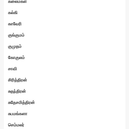
கலைமகள்
கல்கி
காவேரி
குங்குமம்
குமுதம்
கோகுலம்
சாவி
சிரித்திரன்
சுதந்திரன்
சுதேசமித்திரன்
சுபமங்களா
செம்மலர்