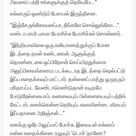
அவரைப் பற்றி உங்களுக்குத் தெரியுமே…”
எல்லாரும் ஒண்டும் பேசாமல் இருந்தீனை.
“இஞ்சேருங்கோவனப்பா, நீங்களே சொல்லுங்கோ…”
எண்டா மாமி .மாமா யோசிச்சு யோசிச்சுச் சொன்னார்.
“இந்தியாவிலை ஒரு கலியாணத்துக்குப் போன
இடத்தை தான் கண்டனான். ஆளுக்குத்
தொண்டைலை ஒப்பிறேசன் செய்யிறதுக்காக
அனுப்பினவங்களாம. படக்கூடாத இடத்தை ஷெல்பட்டு
இப்ப கதைக்கவும் மாட்டார். தன்னைப் பாத்து ஒருதரும்
பரிதாபப்பட வேண்டாமெண்டுதான் கடிதமே
போடுறேல்லையாம். கலாவையும், பிள்ளையையும் பற்றிக்
கேட்டார். எனக்கென்ன தெரியும். கலாவிண்டை விசயம்
இப்பதானை அறிஞ்சன்…”
எனக்கு ஒரே அலுப்பாப் போச்சு. இவையள் எல்லாம்
என்ன கதைக்கீனை. உதுவும் ‘டொச்’தானோ?