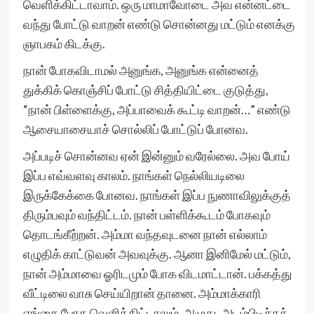
வெளிக்கிட்டாவாம். ஒரு மாமாவோடை அவ என்னட்டை
வந்து போட்டு வாறன் எண்டு சொன்னது மட்டும் எனக்கு
ஞாபகம் கிடக்கு.
நான் போகவிடாமல் அனுங்க, அனுங்க என்னைத்
துக்கிக் கொஞ்சிப் போட்டு சித்தியிட்டை குடுத்து,
“நான் பிள்ளைக்கு, அப்பாவைக் கூட்டி வாறன்…” எண்டு
ஆசையாசையாச் சொல்லிப் போட்டுப் போனவ.
அப்படிச் சொன்னவ ஏன் இன்னும் வரேல்லை. அவ போய்
இப்ப எவ்வளவு காலம். நாங்கள் நெல்லியடிலை
இருக்கேக்கை போனவ. நாங்கள் இப்ப நுணாவிலுக்குத்
திரும்பவும் வந்திட்டம். நான் பள்ளிக்கூடம் போகவும்
தொடங்கீற்றன். அம்மா வந்தவுடனை நான் எல்லாம்
எழுதிக் காட்டுவன் அவவுக்கு. ஆனா இனிமேல் மட்டும்,
நான் அம்மாவை ஓரிடமும் போக விடமாட்டான். பக்கத்து
வீட்டிலை வாசு செய்யிறான் தானை. அம்மாக்காரி
எங்கை போக வெளிக்கிட்டாலும், அழுது, அடம்பிடிச்சுக்