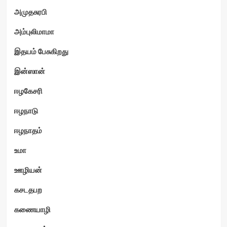
அமுதசுரபி
அம்புலிமாமா
இதயம் பேசுகிறது
இன்ஸான்
ஈழகேசரி
ஈழநாடு
ஈழநாதம்
உமா
ஊழியன்
கசடதபற
கணையாழி