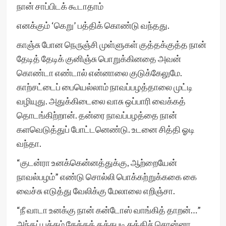
நான் சாப்பிடக் கூடாதாம்
எனக்கும் ‘கெறு’ பத்திக் கொண்டு வந்தது.
காஞ்சு போன நெருஞ்சி முள்ளுகள் குத்தக்குத்த நான்
தேடித் தேடிக் குனிஞ்சு பொறுக்கினதை அவன்
கொண்டா எண்டால் என்னாலை குடுக்கேலுமே.
காற்சட்டைப் பையெல்லாம் நாவப்பழத்தாலை முட்டி
வழியுது. அதுக்கிடைலை வாசு ஒப்பாரி வைக்கத்
தொடங்கிற்றான். தன்ரை நாவப்பழத்தை நான்
களவெடுத்துப் போட்டனெண்டு. உடனை சித்தி ஓடி
வந்தா.
“குடன்ரா உனக்கென்னத்துக்கு, ஆற்றையேன்
நாவல்பழம்” எண்டு சொல்லி பொக்கற்றுக்ககை கை
வைச்சு எடுத்து வேலிக்கு மேலாலை எறிஞ்சா.
“நீ வாடா உனக்கு நான் கன்டோஸ் வாங்கித் தாறன்…”
அந்தப் பக்கம் கேக்கத் தக்கபடி கத்திச் சொன்னா.