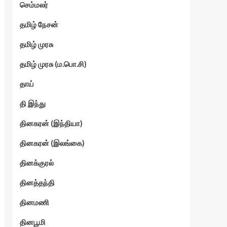
செம்மலர்
தமிழ் நேசன்
தமிழ் முரசு
தமிழ் முரசு (ம.பொ.சி)
தாய்
தி இந்து
தினகரன் (இந்தியா)
தினகரன் (இலங்கை)
தினக்குரல்
தினத்தந்தி
தினமணி
தினபூமி