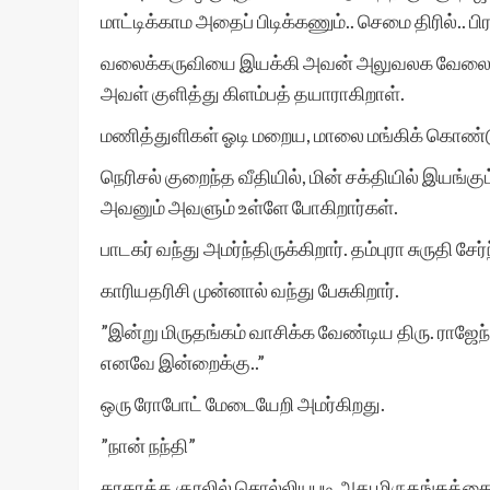
மாட்டிக்காம அதைப் பிடிக்கணும்.. செமை திரில்.. ப
வலைக்கருவியை இயக்கி அவன் அலுவலக வேலையைச் 
அவள் குளித்து கிளம்பத் தயாராகிறாள்.
மணித்துளிகள் ஓடி மறைய, மாலை மங்கிக் கொண்ட
நெரிசல் குறைந்த வீதியில், மின் சக்தியில் இயங்
அவனும் அவளும் உள்ளே போகிறார்கள்.
பாடகர் வந்து அமர்ந்திருக்கிறார். தம்புரா சுருதி சே
காரியதரிசி முன்னால் வந்து பேசுகிறார்.
”இன்று மிருதங்கம் வாசிக்க வேண்டிய திரு. ராஜ
எனவே இன்றைக்கு..”
ஒரு ரோபோட் மேடையேறி அமர்கிறது.
”நான் நந்தி”
கரகரத்த குரலில் சொல்லியபடி அது மிருதங்கத்தை 