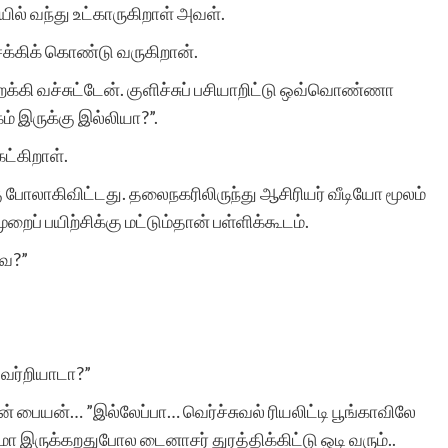
ில் வந்து உட்காருகிறாள் அவள்.
க்கிக் கொண்டு வருகிறான்.
்கி வச்சுட்டேன். குளிச்சுப் பசியாறிட்டு ஒவ்வொண்ணா
ம் இருக்கு இல்லியா?”.
ட்கிறாள்.
ு போலாகிவிட்டது. தலைநகரிலிருந்து ஆசிரியர் வீடியோ மூலம்
றைப் பயிற்சிக்கு மட்டும்தான் பள்ளிக்கூடம்.
வே?”
் வர்றியாடா?”
் பையன்… ”இல்லேப்பா… வெர்ச்சுவல் ரியலிட்டி பூங்காவிலே
ஜமா இருக்கறதுபோல டைனாசர் துரத்திக்கிட்டு ஒடி வரும்..