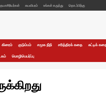
யாசிரியர்கள்
சுயவிபரம்
உங்கள் கருத்து
தொடர்பிற்கு
கிரைம்
குடும்பம்
சமூக நீதி
சரித்திரக் கதை
சுட்டிக் க
டகம்
மொழிபெயர்ப்பு
ுக்கிறது