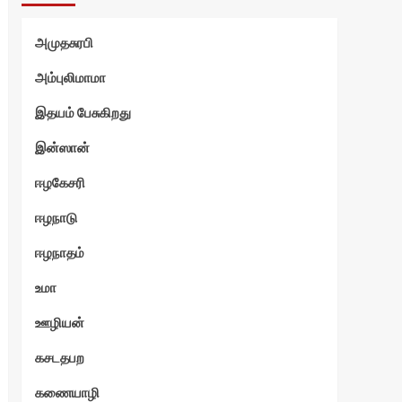
்வி
அமுதசுரபி
அம்புலிமாமா
இதயம் பேசுகிறது
இன்ஸான்
ஈழகேசரி
ஈழநாடு
ஈழநாதம்
உமா
ஊழியன்
கசடதபற
கணையாழி