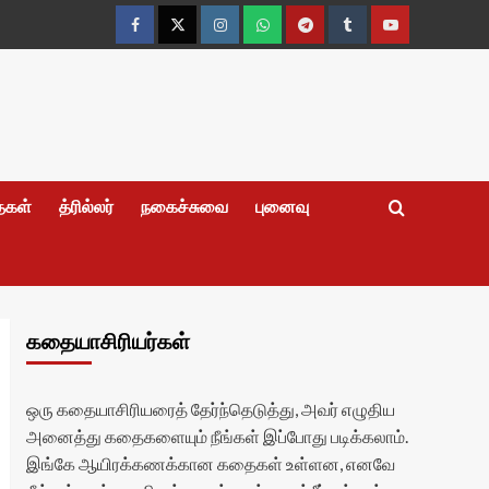
Facebook
Twitter
Instagram
Whatsapp
Telegram
Tumblr
YouTube
தைகள்
த்ரில்லர்
நகைச்சுவை
புனைவு
கதையாசிரியர்கள்
ஒரு கதையாசிரியரைத் தேர்ந்தெடுத்து, அவர் எழுதிய
அனைத்து கதைகளையும் நீங்கள் இப்போது படிக்கலாம்.
இங்கே ஆயிரக்கணக்கான கதைகள் உள்ளன, எனவே