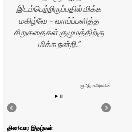
இடம்பெற்றிருப்பதில் மிக்க
மகிழ்வே – வாய்ப்பளித்த
Si
சிறுகதைகள் குழுமத்திற்கு
yo
மிக்க நன்றி.
த
ஐ.ஆர்.கரோலின்
்
தின/வார இதழ்கள்