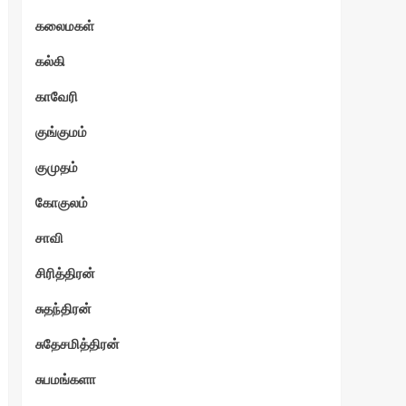
கலைமகள்
கல்கி
காவேரி
குங்குமம்
குமுதம்
கோகுலம்
சாவி
சிரித்திரன்
சுதந்திரன்
சுதேசமித்திரன்
சுபமங்களா