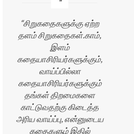
சிறுகதைகளுக்கு ஏற்ற
I
தளம் சிறுகதைகள்.காம்,
Sir
இளம்
p
கதையாசிரியர்களுக்கும்,
por
்
வாய்ப்பில்லா
and
கதையாசிரியர்களுக்கும்
o
தங்கள் திறமைகளை
bud
்
காட்டுவதற்கு கிடைத்த
அரிய வாய்ப்பு, என்னுடைய
p
ு
கதைகளும் இதில்
w