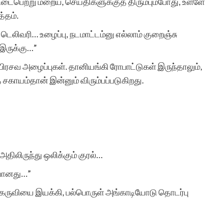
விடைபெற்று மறைய, செய்திகளுக்குத் திரும்பும்போது, உள்ளே
இத்தளத்தின் உதவியால்
்தம்.
தான். கதைக்கு ஏற்ற
டெலிவரி… உழைப்பு, நடமாட்டம்னு எல்லாம் குறைஞ்சு
இருக்கு…”
படத்தினை தேர்வு செய்து
பிரசவ அழைப்புகள். தானியங்கி ரோபாட்டுகள் இருந்தாலும்,
வெளியிடுவது தங்களின்
 சகாயம்தான் இன்னும் விரும்பப்படுகிறது.
தனி சிறப்பு. மீண்டும்
ஒருமுறை எனது மனமார்ந்
நன்றியை தெரிவித்துக்
கொள்கிறேன். நன்றிகளுடன
 அதிலிருந்து ஒலிக்கும் குரல்…
இரா.கலைச்செல்வி.
 போனது…”
கருவியை இயக்கி, பல்பொருள் அங்காடியோடு தொடர்பு