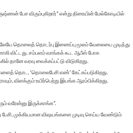
ுஷ்ணன் பேச விரும்புகிறார்” என்று திரையின் மேல்கோடியில்
மிக்க மகிழ்ச்சி. ஒவ்வொரு
தடவையும் எனது கதை
்டிலேயே தொலைத் தொடர்பு இணைப்பு மூலம் வேலையை முடித்து
இணையதளத்தில்
ாளாகி விட்டது. சம்பளம் வாங்கக் கூட ஆபீஸ் போக
சேர்க்கப்பட்டுள்ளது என்ற
கில் தானே வரவு வைக்கப்பட்டு விடுகிறது.
செய்தி அறிந்து உண்மையில
்துகளைத் தொட, ‘தொலைபேசி எண்’ கேட்கப்படுகிறது.
ம், விளக்கும் உயிர்பெற்று இயங்க ஆரம்பிக்கிறது.
மகிழ்ந்து போகிறேன்.
உங்களின் சேவை
ும் வரேன்னு இருக்காங்க”.
அளப்பரியது. உலகெங்கிலும
ு பேசி, முக்கியமான விஷயங்களை முடிவு செய்ய வேண்டும்
இருக்கும் தமிழர்களால்
எனது கதை படிக்கப் படுவத