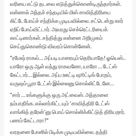
வரியை எட்டு தடவை எடுத்துக்கொண்டிருந்தார்கள்.
என்னால் அந்தச் சந்தடியில் மிஸ் சாவித்திரியை
கிட்டேபோய்ச் சந்திக்க முடியவில்லை. சட்டென்று கார்
ஏறிப் போய்விட்டார். அவரது செக்ரெட்டரியைக்
காட்டினார்கள். சந்தித்து என்னை அறிமுகம்
செய்துகொண்டு விவரம் சொன்னேன்.
“ரமேஷ் ராகவ்… அப்படி யாரையும் தெரியாதே! ஓயெஸ்..
யாரோ ஒரு ஆள் வந்து ராகவனோ, யாரோ … டேட்ஸ்
கேட்டார்… இல்லை. அப்ப ஊட்டி ஷூட்டிங் போறம்,
வருஷம் பூரா டேட்ஸ் இல்லைனு சொல்லிட்டேனே…
“சார் … உங்களுக்கு ஒரு அட்வைஸ். அந்தாளை
நம்பாதீங்க. எல்லார்கிட்டயும் ‘சாவித்திரி டேட்ஸ்
வாங்கித் தரேன்’னு பொய் சொல்லிக்கிட்டுத் திரியறார்.
பணம் கேட்டாரா?”
வரதனை போனில் பிடிக்க முடியவில்லை. தந்தி