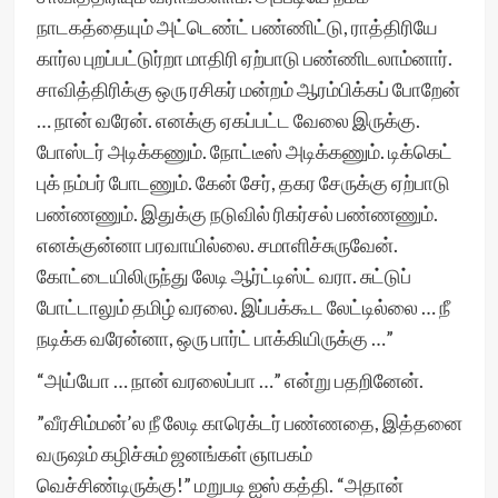
நாடகத்தையும் அட்டெண்ட் பண்ணிட்டு, ராத்திரியே
கார்ல புறப்பட்டுர்றா மாதிரி ஏற்பாடு பண்ணிடலாம்னார்.
சாவித்திரிக்கு ஒரு ரசிகர் மன்றம் ஆரம்பிக்கப் போறேன்
… நான் வரேன். எனக்கு ஏகப்பட்ட வேலை இருக்கு.
போஸ்டர் அடிக்கணும். நோட்டீஸ் அடிக்கணும். டிக்கெட்
புக் நம்பர் போடணும். கேன் சேர், தகர சேருக்கு ஏற்பாடு
பண்ணணும். இதுக்கு நடுவில் ரிகர்சல் பண்ணணும்.
எனக்குன்னா பரவாயில்லை. சமாளிச்சுருவேன்.
கோட்டையிலிருந்து லேடி ஆர்ட்டிஸ்ட் வரா. சுட்டுப்
போட்டாலும் தமிழ் வரலை. இப்பக்கூட லேட்டில்லை … நீ
நடிக்க வரேன்னா, ஒரு பார்ட் பாக்கியிருக்கு …”
“அய்யோ … நான் வரலைப்பா …” என்று பதறினேன்.
”வீரசிம்மன்’ல நீ லேடி காரெக்டர் பண்ணதை, இத்தனை
வருஷம் கழிச்சும் ஜனங்கள் ஞாபகம்
வெச்சிண்டிருக்கு!” மறுபடி ஐஸ் கத்தி. “அதான்