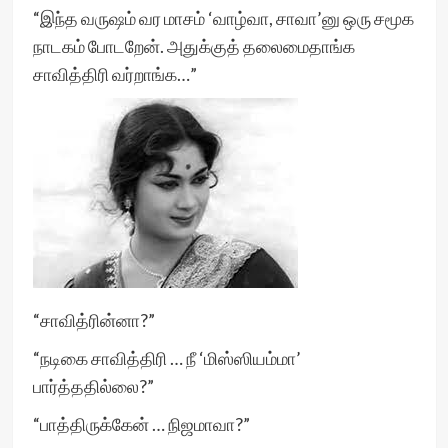
“இந்த வருஷம் வர மாசம் ‘வாழ்வா, சாவா’னு ஒரு சமூக
நாடகம் போடறேன். அதுக்குத் தலைமைதாங்க
சாவித்திரி வர்றாங்க…”
“சாவித்ரின்னா?”
“நடிகை சாவித்திரி … நீ ‘மிஸ்ஸியம்மா’
பார்த்ததில்லை?”
“பாத்திருக்கேன் … நிஜமாவா?”