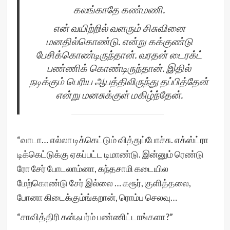
கலங்காதே கண்மணி.
என் வயிற்றில் வளரும் சிசுவினை
மனதில்கொண்டு. என்று கக்குண்டு
பேசிக்கொண்டிருந்தான். வரதன் டைரக்ட்
பண்ணிக் கொண்டிருந்தான். இதில்
நடிக்கும் பெரிய ஆபத்திலிருந்து தப்பித்தேன்
என்று மனசுக்குள் மகிழ்ந்தேன்.
“வாடா… எல்லா டிக்கெட்டும் வித்துப்போச்சு. எக்ஸ்ட்ரா
டிக்கெட்டுக்கு ஏகப்பட்ட டிமாண்டு. இன்னும் ரெண்டு
ரோ சேர் போடலாம்னா, கந்தசாமி கடையில
மேற்கொண்டு சேர் இல்லை … கரூர், குளித்தலை,
போனா கிடைக்கும்ங்கறான், ரொம்ப செலவு…
“சாவித்திரி கன்ஃபர்ம் பண்ணிட்டாங்களா?”