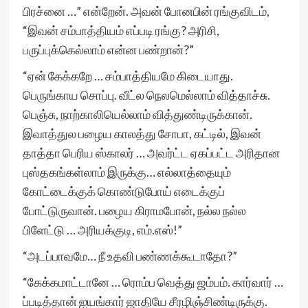
பிரச்னை …” என்றேன். அவன் போனபின் ரங்குவிடம்,
“இவன் சம்பாத்தியம் எப்படி ரங்கு? அரிசி,
பருப்புக்கெல்லாம் என்ன பண்றான்?”
“ஏன் கேக்கறே … சம்பாத்தியமே கிடையாது.
பெருங்காய சொப்பு. வீட்ல நெலமெல்லாம் வித்தாச்சு.
பெஞ்சு, நாற்காலியெல்லாம் வித்துண்டிருக்கான்.
இவாத்துல பழைய காலத்து சோபா, கட்டில், இவன்
தாத்தா பெரிய ஸ்காலர் … அவர்ட்ட ஏகப்பட்ட அரிதான
புஸ்தகங்கள்லாம் இருக்கு… எல்லாத்தையும்
கோட்டைக்குக் கொண்டுபோய் எடைக்குப்
போட்டுருவான். பழைய கிராமபோன், நல்ல நல்ல
பிளேட்டு … அரியக்குடி, எம்.எஸ்!”
“அடப்பாவமே… நீ உதவி பண்ணக்கூடாதோ?”
“கேக்கமாட்டானே … ரொம்ப வெத்து ஜம்பம். கார்வார் …
ப்படித்தான் ஐயங்கார் ஜாதியே சீரழிஞ்சிண்டிருக்கு.