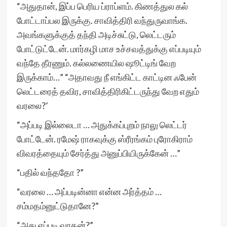
“அதுதான், இப்ப பெரிய ப்ராப்ளம். கிணத்துல கல்
போட்டாப்பல இருக்கு. சாவித்திரி வந்துருவாங்க.
அவங்களுக்குத் தந்தி அடிச்சுட்டு, லெட்டரும்
போட்டுட்டேன். மார்கழி மாச உச்சவத்துக்கு எப்படியும்
வந்தே தீரணும். கல்லணையில ஷூட்டிங் வேற
இருக்காம்…” “அதாவது நீ எங்கிட்ட காட்டின ஃபேன்
லெட்டரைத் தவிர, சாவித்திரிகிட்டருந்து வேற எதும்
வரலை?’
“அப்படி இல்லைடா … அதுக்கப்புறம் நாலு லெட்டர்
போட்டேன். ரமேஷ் ராகவுக்கு ஸ்ரீரங்கம் புரோகிராம்
விவரத்தையும் சேர்த்து அனுப்பியிருக்கேன் …”
“பதில் வந்ததோ ?”
“வரலை … அப்படின்னா என்ன அர்த்தம் …
சம்மதம்னுட்டுதானே?”
“அது எப்படி வரதன்?”