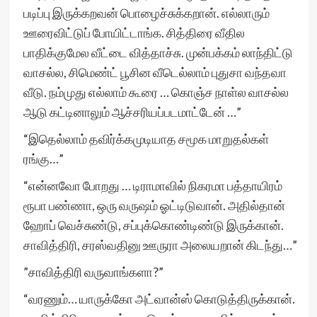
படிப்பு இருக்கறவன் பொழைச்சுக்கறான். எல்லாரும்
ஊரைவிட்டுப் போயிட்டாங்க. சித்திரை வீதில
பாதிக்குமேல வீட்டை வித்தாச்சு. முன்பக்கம் லாந்திட்டு
வாசல்ல, சிமெண்ட் பூசின வீடெல்லாம் புதுசா வந்தவா
வீடு. நம்முது எல்லாம் கூரை … கொஞ்ச நாள்ல வாசல்ல
ஆடு கட்டினாலும் ஆச்சரியப்படமாட்டேன் …”
“இதெல்லாம் தவிர்க்கமுடியாத சமூக மாறுதல்கள்
ரங்கு…”
“என்னவோ போறது … டிராமாவில் நிகரமா பத்தாயிரம்
ரூபா பண்ணா, ஒரு வருஷம் ஓட்டிடுவான். அதில்தான்
ஹோப் வெச்சுண்டு, சப்புக்கொண்டிண்டு இருக்கான்.
சாவித்திரி, சரஸ்வதினு ஊருரா அலையறான் கிடந்து…”
”சாவித்திரி வருவாங்களா?”
“வரணும்… யாருக்கோ அட்வான்ஸ் கொடுத்திருக்கான்.