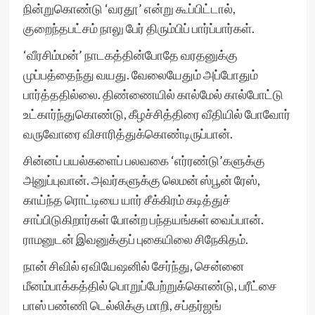
நின்றுகொண்டு ‘வரதூ’ என்று கூப்பிட்டால்,
குறைந்தபட்சம் நாலு பேர் திரும்பிப் பார்ப்பார்கள்.
‘வீரசிம்மன்’ நாடகத்தின்போதே வரதனுக்கு
முப்பத்தைந்து வயது. வேலையேதும் அப்போதும்
பார்த்ததில்லை. திண்ணையில் கால்மேல் கால்போட்டு
உட்கார்ந்துகொண்டு, கீழச்சித்திரை வீதியில் போவோர்
வருவோரை விசாரித்துக்கொண்டிருப்பான்.
சின்னப் பயல்களைப் பலவகை ‘எர்ரண்டு’களுக்கு
அனுப்புவான். அவர்களுக்கு லெமன் ஸ்பூன் ரேஸ்,
காய்ந்த ரொட்டியை யார் சீக்கிரம் கடித்துச்
சாப்பிடுகிறார்கள் போன்ற பந்தயங்கள் வைப்பான்.
ராமனுடன் இவனுக்குப் புகையிலை சிநேகிதம்.
நான் சிவில் ஏவியேஷனில் சேர்ந்து, சென்னை
மீனம்பாக்கத்தில் பொறுப்பேற்றுக்கொண்டு, பரீட்சை
பாஸ் பண்ணி டெல்லிக்கு மாறி, சப்தர்ஜங்