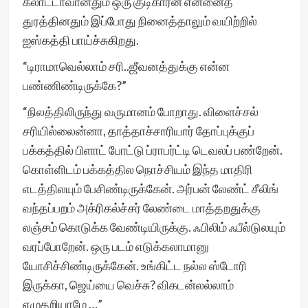
கலாட்டாவானதும் ஒரு குடிகாரன் என்னைத்
துரத்தினதும் இப்போது நினைத்தாலும் வயிற்றில்
ஐஸ்கத்தி பாய்ச்சுகிறது.
“டிராமாவெல்லாம் சரி..ஜீவனத்துக்கு என்ன
பண்ணிண்டிருக்கே?”
“நிலத்திலிருந்து வருமானம் போறாது. விளைச்சல்
சரியில்லைன்னா, தாத்தாச்சாரியார் தோப்புக்குப்
பக்கத்தில் பிளாட் போட்டு ப்ராபர்ட்டி டெவலப் பண்றேன்.
கொள்ளிடம் பக்கத்தில நொச்சியம் இந்த மாதிரி
எடத்திலயும் பேசிண்டிருக்கேன். அர்பன் லேண்ட் சீலிங்
வந்தப்பறம் அக்ரிகல்ச்சர் லேண்டை மாத்தறதுக்கு
லஞ்சம் கொடுக்க வேண்டியிருக்கு. ஃபிலிம் ஃபீல்டுலயும்
வரப்போறேன். ஒரு படம் எடுக்கலாமானு
யோசிச்சிண்டிருக்கேன். உங்கிட்ட நல்ல ஸ்டோரி
இருக்கா, ஜெய்யை வெச்சு? விகடன்லல்லாம்
எழுதறியாமே …”