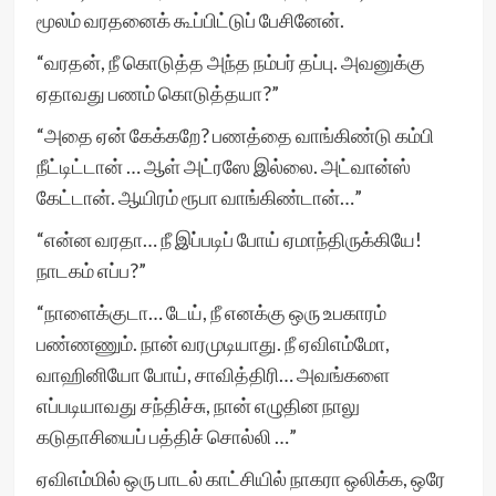
மூலம் வரதனைக் கூப்பிட்டுப் பேசினேன்.
“வரதன், நீ கொடுத்த அந்த நம்பர் தப்பு. அவனுக்கு
ஏதாவது பணம் கொடுத்தயா?”
“அதை ஏன் கேக்கறே? பணத்தை வாங்கிண்டு கம்பி
நீட்டிட்டான் … ஆள் அட்ரஸே இல்லை. அட்வான்ஸ்
கேட்டான். ஆயிரம் ரூபா வாங்கிண்டான்…”
“என்ன வரதா… நீ இப்படிப் போய் ஏமாந்திருக்கியே!
நாடகம் எப்ப?”
“நாளைக்குடா… டேய், நீ எனக்கு ஒரு உபகாரம்
பண்ணணும். நான் வரமுடியாது. நீ ஏவிஎம்மோ,
வாஹினியோ போய், சாவித்திரி… அவங்களை
எப்படியாவது சந்திச்சு, நான் எழுதின நாலு
கடுதாசியைப் பத்திச் சொல்லி …”
ஏவிஎம்மில் ஒரு பாடல் காட்சியில் நாகரா ஒலிக்க, ஒரே