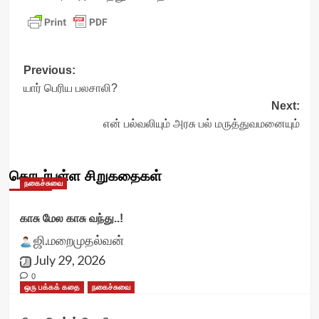
Post
Previous:
யார் பெரிய பலசாலி?
navigation
Next:
என் பல்வலியும் அரசு பல் மருத்துவமனையும்
தொடர்புள்ள சிறுகதைகள்
நகைச்சுவை
காசு மேல காசு வந்து..!
ஜி.மறைமுதல்வன்
July 29, 2026
0
ஒரு பக்கக் கதை
நகைச்சுவை