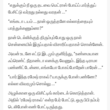
“எதுக்கும் நீ ஒரு தடவை மெட்ராஸ் போய்ப் பார்த்துப்
பேசிட்டு வர்றது நல்லது வரதன் …”
“எங்கடா டயம் … நான் ஒருத்தனே எல்லாத்தையும்
பாத்துக்கணும்னா?”
நான் டெல்லிக்குத் திரும்பும்போது ஒரு நாள்
சென்னையில் இருப்பதால் விசாரிப்பதாகச் சொன்னேன்.
அவன் உடனே எட்டு இடமும் குளிர்ந்து, “உண்மையான
ஃப்ரெண்ட் நீதாண்டா எனக்கு வேணும்.. இந்த டிராமா
பண்ணிட்டேன்னா, எங்கயோ போகப்போறேன் பாரேன் …”
“யார் இந்த ரமேஷ் ராகவ்? யாருக்கு போன் பண்ணே?
எல்லா விவரமும் சொல்லு …”
அழுக்கான ஒரு விசிட்டிங் கார்டைக் கொடுத்தான்.
அதில் ‘ரமேஷ் ராகவ்’ என்ற பேர் போட்டு, ஒரு பிபி நம்பர்
டெலிபோன் எண் போட்டிருந்தது.