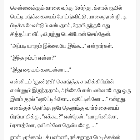
சென்னைக்குக் காலை வந்து சேர்ந்து, க்ளாக் ரூமில்
பெட்டி படுக்கையைப் போட்டுவிட்டு, மாலைதான் ஜி. டி.
பிடிக்க வேண்டும் என்பதால், நேரமிருந்தபோது
சித்தப்பா வீட்டிலிருந்து டெலிபோன் செய்தேன்.
“அப்படி யாரும் இல்லையே இங்க…” என்றார்கள்.
“இந்த நம்பர் என்ன?”
“இது தையக் கடைன்னா…”
என்னிடம் ‘குண்டூசி’ கொடுத்த சாவித்திரியின்
எண்ணும் இருந்ததால், அங்கே போன் பண்ணபோது ஒரு
இளம் குரல் “ஷூட்டிங்லோ… ஷூட்டிங்லோ …” என்றது.
எனக்குத் தெரிந்த ஒரே தெலுங்கு வார்த்தையைப்
பிரயோகித்து, “எக்கட?” என்றேன். “வாஹினிலோ,
ப்ரசாத்லோ, ஏவிஎம்லோ தெலியலேது …”
நான் டிரங்கால் புக் பண்ணி, ரங்கநாதா மெடிக்கல்ஸ்