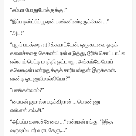
“சும்மா போதுபோக்குக்கு!”
“இப்ப டிஸ்ட்ரிப்யூஷன் பண்ணிண்டிருக்கேன் …”
“அட!”
“புதுப் படத்தை எடுக்கமாட்டேன். ஒரு தடவை ஓடிக்
களைச்சதை செகண்ட் ரன் எடுத்து, டூரிங் கொட்டாய்ல
எல்லாம் பெட்டி மாத்தி ஓட்டறது. அங்கங்கே போய்
கலெக்ஷன் பண்றதுக்குக் காரியஸ்தன் இருக்கான்.
வண்டி ஓடணுமோல்லியோ?”
“பசங்கள்லாம்?”
“பையன் ஜமால்ல படிக்கிறான் … பொண்ணு
எஸ்.எஸ்.எல்.சி.”
“அப்பப்ப கலைச்சேவை …” என்றான் ரங்கு. “இந்த
வருஷம் யார் வரா, கேளு…”