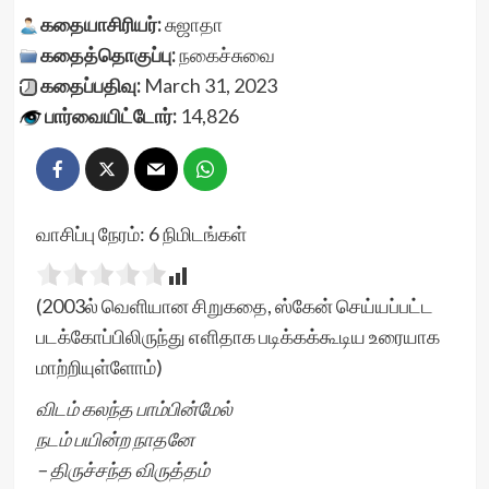
கதையாசிரியர்:
சுஜாதா
கதைத்தொகுப்பு:
நகைச்சுவை
கதைப்பதிவு:
March 31, 2023
பார்வையிட்டோர்:
14,826
வாசிப்பு நேரம்:
6
நிமிடங்கள்
(2003ல் வெளியான சிறுகதை, ஸ்கேன் செய்யப்பட்ட
படக்கோப்பிலிருந்து எளிதாக படிக்கக்கூடிய உரையாக
மாற்றியுள்ளோம்)
விடம் கலந்த பாம்பின்மேல்
நடம் பயின்ற நாதனே
– திருச்சந்த விருத்தம்