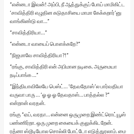
“என்னடா இவன்! அம்பி, நீ ஆத்துக்குப் போய் மாமிகிட்ட
‘சாவித்திரி எழுதின கடுதாசியை மாமா கேக்கறார்’னு
வாங்கிண்டு வா…”
“சாவித்திரியா…”
“என்னடா வாயைப் பொளக்கறே?”
“நிஜமாவே சாவித்திரியா?!”
“ரங்கு, சாவித்திரி என் அபிமான நடிகை. அருமையா
நடிப்பாங்க …”
“இந்தியாவிலேயே பெஸ்ட்… ‘தேவதோஸ்’ல பார்வதியா
வருவா பாரு … ‘ஓ ஓ ஓ தேவதாஸ்… பாத்தல்ல ?”
என்றான் வரதன்.
ரங்கு “ஏய், வரதா… என்னை ஒருமுறை இண்ட்ரொட்யூஸ்
பண்ணிர்றா. ஒரு முறை கையைக் குலுக்கிடறேன்.
ரத்னா ஸ்டூடியோல சொல்லி போட்டோ எடுத்துரலாம். மை