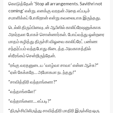
கொடுத்தேன் ‘Stop all arrangements. Savithri not
coming’ என்று. எனக்கு வரதன் அதை எப்படிச்
சமாளிக்கப் போகிறான் என்று கவலையாக இருந்தது.
டெல்லி திரும்பினவுடன் ஆபீஸில் காலிப்ரேஷனுக்காக
அகர்தலா போகச் சொன்னார்கள். போய்வந்து ஒன்றரை
மாதம் கழித்து திருச்சி விஓவை காலிப்ரேட் பண்ண
சந்தர்ப்பம் வந்தபோது கிடைத்த அவகாசத்தில்
ஸ்ரீரங்கம் சென்றிருந்தேன்.
“ரங்கு வரதனுடைய ‘வாழ்வா சாவா’ என்ன ஆச்சு?”
“ஏன் கேக்கறே… அமோகமா நடந்தது!”
“சாவித்திரி வந்தாங்களா?”
“வந்தாங்களே!’
“வந்தாங்களா… எப்படி?”
“திருச்சியிலிருந்து சாவித்திரி மாதிரி இருக்கிற ஒரு