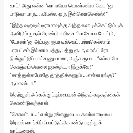
காட்! அது என்ன ‘வாராயோ வெண்ணிலாவே…’னு
பாடுவா பாரு… ஃபேஸ்ல ஒரு இன்னொசென்ஸ்!”
“இந்த வருஷம் டிராமாவுக்கு அத்தனை டிக்கெட்டும் புக்
ஆயிடும் முதல் ரெண்டு வரிசையில சோபா போட்டு,
‘டோனர்’னு அம்பது ரூபா டிக்கெட். மற்றதெல்லாம்
பாரபட்சம் இல்லாம பத்து, பத்து ரூபா, லாஸ்ட் ரோ
நின்னுட்டுப் பாக்கணுமானா, அஞ்சு ரூபா… “எல்லாமே
கொஞ்சம் வெலை ஜாஸ்தியா இருக்கே!”
“காத்துள்ளபோதே தூத்திக்கணும் … என்ன ரங்கு?”
ஆமாண்டா.”
இதற்குள் அந்தக் குட்டிப்பையன் அந்தக் கடிதத்தைக்
கொண்டுவந்தான்.
“கொண்டா…” என்று ரங்கனுடைய கண்ணாடியை
இரவல் வாங்கிப் போட்டுக்கொண்டு படித்துக்
காட்டினான்.