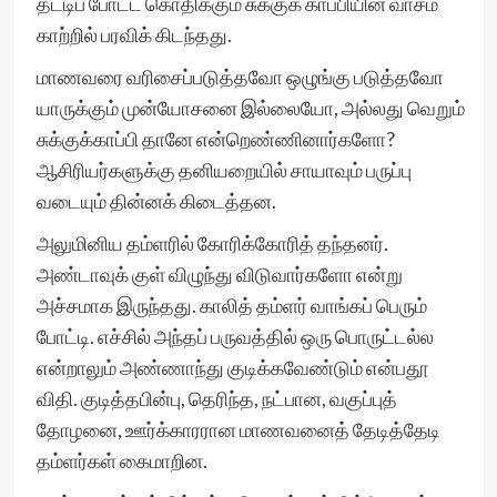
தட்டிப் போட்ட கொதிக்கும் சுக்குக் காப்பியின் வாசம்
காற்றில் பரவிக் கிடந்தது.
மாணவரை வரிசைப்படுத்தவோ ஒழுங்கு படுத்தவோ
யாருக்கும் முன்யோசனை இல்லையோ, அல்லது வெறும்
சுக்குக்காப்பி தானே என்றெண்ணினார்களோ?
ஆசிரியர்களுக்கு தனியறையில் சாயாவும் பருப்பு
வடையும் தின்னக் கிடைத்தன.
அலுமினிய தம்ளரில் கோரிக்கோரித் தந்தனர்.
அண்டாவுக் குள் விழுந்து விடுவார்களோ என்று
அச்சமாக இருந்தது. காலித் தம்ளர் வாங்கப் பெரும்
போட்டி. எச்சில் அந்தப் பருவத்தில் ஒரு பொருட்டல்ல
என்றாலும் அண்ணாந்து குடிக்கவேண்டும் என்பதூ
விதி. குடித்தபின்பு, தெரிந்த, நட்பான, வகுப்புத்
தோழனை, ஊர்க்காரரான மாணவனைத் தேடித்தேடி
தம்ளர்கள் கைமாறின.