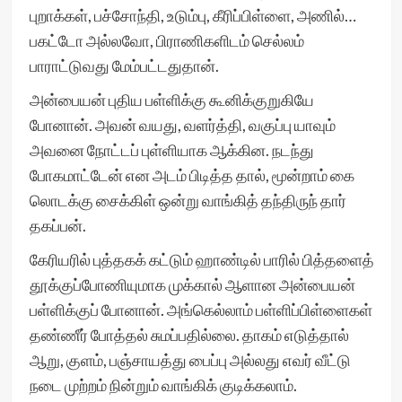
புறாக்கள், பச்சோந்தி, உடும்பு, கீரிப்பிள்ளை, அணில்…
பகட்டோ அல்லவோ, பிராணிகளிடம் செல்லம்
பாராட்டுவது மேம்பட்டதுதான்.
அன்பையன் புதிய பள்ளிக்கு கூனிக்குறுகியே
போனான். அவன் வயது, வளர்த்தி, வகுப்பு யாவும்
அவனை நோட்டப் புள்ளியாக ஆக்கின. நடந்து
போகமாட்டேன் என அடம் பிடித்த தால், மூன்றாம் கை
லொடக்கு சைக்கிள் ஒன்று வாங்கித் தந்திருந் தார்
தகப்பன்.
கேரியரில் புத்தகக் கட்டும் ஹாண்டில் பாரில் பித்தளைத்
தூக்குப்போணியுமாக முக்கால் ஆளான அன்பையன்
பள்ளிக்குப் போனான். அங்கெல்லாம் பள்ளிப்பிள்ளைகள்
தண்ணீர் போத்தல் சுமப்பதில்லை. தாகம் எடுத்தால்
ஆறு, குளம், பஞ்சாயத்து பைப்பு அல்லது எவர் வீட்டு
நடை முற்றம் நின்றும் வாங்கிக் குடிக்கலாம்.