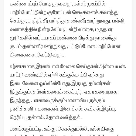
சுண்ணாம்புப் பொடி தூவுவது, பள்ளி முகப்பில்
பாறிப்போய் நின்ற குரோட்டன் செடிகளைக் கவாத்து
செய்து, பாத்தி சீர் பார்த்து தண்ணீர் ஊற்றுவது, பள்ளி
வளாகத்தில் நின்ற வேம்பு, பன்றி வாகை, மருதமர
மூடுகளில் வட்டமாகப் பண்ணை பிடித்து நாலைந்து
குடம் தண்ணிர் ஊற்றுவது, பட்டுப்போன பாறிப்போன
கிளைகளை வெட்டுவது…
உற்சாகமாக இரண்டாள் வேலை செய்தான் அன்பையன்.
மாட்டு வண்டியில் ஏற்றி சுக்குக்காப்பி வந்தது
இடைவேளை ஓய்வின்போது.இருபது தம்ளர்கள்
இருக்கும். தம்ளர்களைக் கைப்பற்ற ஏக ரகளையாக
இருந்தது. மாணவருக்கும் மாணவிய ருக்கும்
தனித்தனி. ரகளைகள், இரைச்சல், கூச்சல்,இடிப்பு,
நெரிப்பு, தள்ளல், தோள் வலித்தல்.
பனங்கருப்பட்டி, சுக்கு, கொத்துமல்லி, நல்ல மிளகு