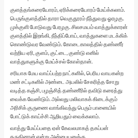
குளத்தங்கரையோரம், ஏரிக்கரையோரம் மேய்க்கலாம்.
பெருங்குளத்தில் தாரா வெகுதூரம் நீந்துவது ஓரழகு.
முக்குளி போடுவது பேரழகு. சிலசமயம் வாத்துக்காரன்
குளத்தில் இறங்கி, நீந்திப்போய், வாத்துகளை மடக்கிக்
கொண்டுவர வேண்டும். கோடைகாலத்தில் தண்ணீர்
வற்றிய ஏரி, குளம், குட்டை, குண்டு எனில்
வாத்துகளுக்கு மேய்ச்சல் கோள்தான்.
சரியாக மேய வாய்ப்பற்ற நாட்களில், பெரிய வாயகன்ற
மண் சட்டிகளில் அண்டை அயலில் சேகரித்த சோறு
வடித்த கஞ்சி, பழஞ்சித் தண்ணீரில் தவிடு கரைத்து
வைக்க வேண்டும். அல்லது மலிவாகக் கிடைக்கும்
அரிசிக் குருணை வாங்கிவந்து பெரும் பானையில்
போட்டுக் காய்ச்சி ஆறியதும் வைக்கலாம்.
வாத்து மேய்ப்பதை ஏன் கேவலமாகத் தகப்பன்
கருதினான் என்று அன்பையனுக்கு