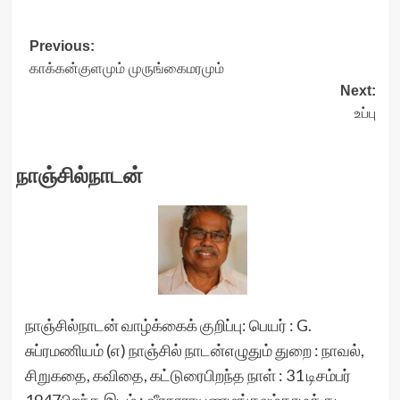
Post
Previous:
காக்கன்குளமும் முருங்கைமரமும்
navigation
Next:
உப்பு
நாஞ்சில்நாடன்
நாஞ்சில்நாடன் வாழ்க்கைக் குறிப்பு: பெயர் : G.
சுப்ரமணியம் (எ) நாஞ்சில் நாடன்எழுதும் துறை : நாவல்,
சிறுகதை, கவிதை, கட்டுரைபிறந்த நாள் : 31 டிசம்பர்