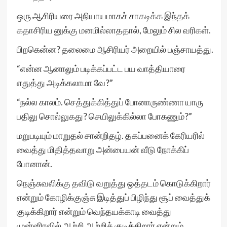
ஒரு ஆசிரியரை அநியாயமாகச் சாகடிக்க இந்தக்
கதாசிரிய னுக்கு மனமில்லாததால், மேலும் சில வரிகள்.
பிறகென்ன? தலைமை ஆசிரியர் அறையில் பஞ்சாயத்து.
“என்ன ஆனாலும் படிக்கப்பட்ட பய வாத்தியாரை
எதுத்து அடிக்கலாமா வே?”
“நல்ல காலம். செத்துக்கித்துப் போனாருண்ணா யாரு
பதிலு சொல்லுகது? செயிலுக்கில்லா போகணும்?”
மறுபடியும் மாறுதல் சான்றிதழ். தகப்பனைக் கேரியரில்
வைத்து மிதித்தவாறு அன்பையன் வீடு நோக்கிப்
போனான்.
நெஞ்சுவலிக்கு தவிடு வறுத்து ஒத்தடம் கொடுக்கிறார்
என்றும் கோழிக்குஞ்சு இடித்துப் பிழிந்து சூப் வைத்துக்
குடிக்கிறார் என்றும் வெந்தயக்காடி வைத்து
முன்னிரவில் ஆற்றி ஆற்றிக் குடிக்கிறார் என்றும்