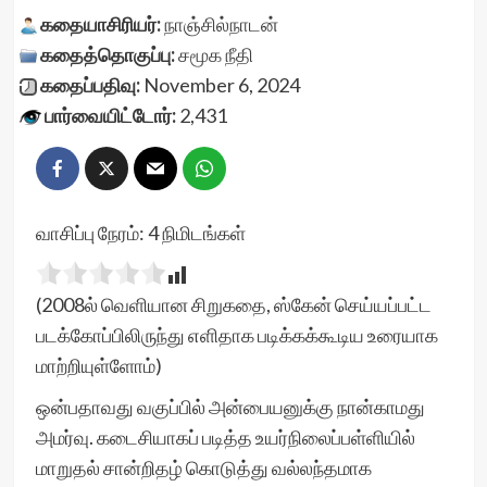
கதையாசிரியர்:
நாஞ்சில்நாடன்
கதைத்தொகுப்பு:
சமூக நீதி
கதைப்பதிவு:
November 6, 2024
பார்வையிட்டோர்:
2,431
வாசிப்பு நேரம்:
4
நிமிடங்கள்
(2008ல் வெளியான சிறுகதை, ஸ்கேன் செய்யப்பட்ட
படக்கோப்பிலிருந்து எளிதாக படிக்கக்கூடிய உரையாக
மாற்றியுள்ளோம்)
ஒன்பதாவது வகுப்பில் அன்பையனுக்கு நான்காமது
அமர்வு. கடைசியாகப் படித்த உயர்நிலைப்பள்ளியில்
மாறுதல் சான்றிதழ் கொடுத்து வல்லந்தமாக