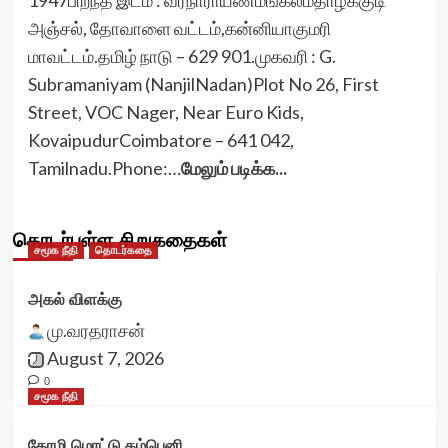
1947பிறந்த இடம் : வீரநாராயணமங்கலம்தாழக்குடி
அஞ்சல், தோவாளை வட்டம்,கன்னியாகுமரி
மாவட்டம்.தமிழ் நாடு – 629 901.முகவரி : G.
Subramaniyam (NanjilNadan)Plot No 26, First
Street, VOC Nager, Near Euro Kids,
KovaipudurCoimbatore – 641 042,
Tamilnadu.Phone:…
மேலும் படிக்க...
தொடர்புள்ள சிறுகதைகள்
சமூக நீதி
தொடர்கதை
அகல் விளக்கு
மு.வரதராசன்
August 7, 2026
0
சமூக நீதி
கோழி மொட்டு கம்பெனி…