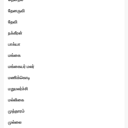
தேனருவி
தேவி
நக்கீரன்
பாக்யா
மங்கை
மங்கையர் மலர்
மணிக்கொடி
மறுமலர்ச்சி
மல்லிகை
முத்தாரம்
முல்லை