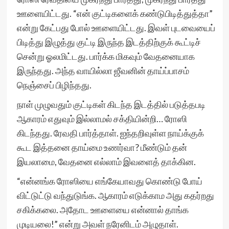
ஊளையிட்டது. “என் குட்டிகளைக் கண்டுபிடித்துத்தா”
என்று கேட்பது போல் ஊளையிட்டது. இவள் புடவையைப்
பிடித்து இழுத்து குட்டி இருந்த இடத்திற்குக் கூட்டிச்
சென்று ஓலமிட்டது. பார்க்க மிகவும் வேதனையாக
இருந்தது. அந்த வாயில்லா ஜீவனின் தாய்ப்பாசம்
நெஞ்சைப் பிழிந்தது.
நாள் முழுவதும் குட்டிகள் கிடந்த இடத்தில் படுத்தபடி
ஆகாரம் எதுவும் இல்லாமல் சக்தியின்றி… ரோஸி
கிடந்தது. ரேவதி பார்த்தாள். ஐந்தறிவுள்ள நாய்க்குக்
கூட இத்தனை தாய்மை உணர்வா? மீண்டும் தன்
இயலாமை, வேதனை எல்லாம் இவளைத் தாக்கின.
“என்னங்க ரோஸியை எங்கேயாவது கொண்டு போய்
விட்டுட்டு வந்துடுங்க. ஆகாரம் எடுக்காம அது கதர்றது
சகிக்கலை. அதோட ஊளையை என்னால் தாங்க
முடியலை!” என்று அவள் நரேனிடம் அழுதாள்.