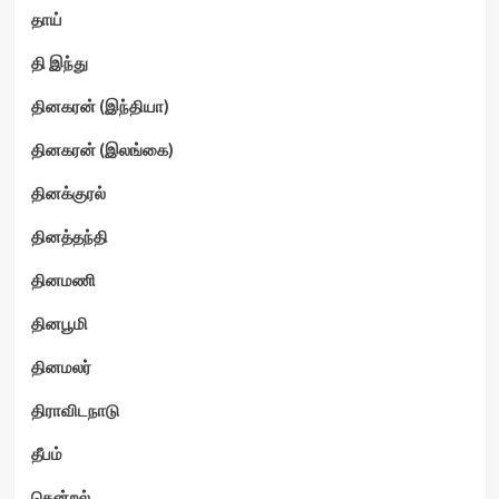
தாய்
தி இந்து
தினகரன் (இந்தியா)
தினகரன் (இலங்கை)
தினக்குரல்
தினத்தந்தி
தினமணி
தினபூமி
தினமலர்
திராவிடநாடு
தீபம்
தென்றல்