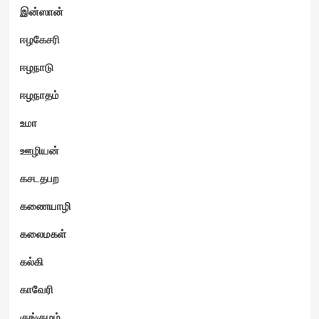
இன்ஸான்
ஈழகேசரி
ஈழநாடு
ஈழநாதம்
உமா
ஊழியன்
கசடதபற
கணையாழி
கலைமகள்
கல்கி
காவேரி
குங்குமம்