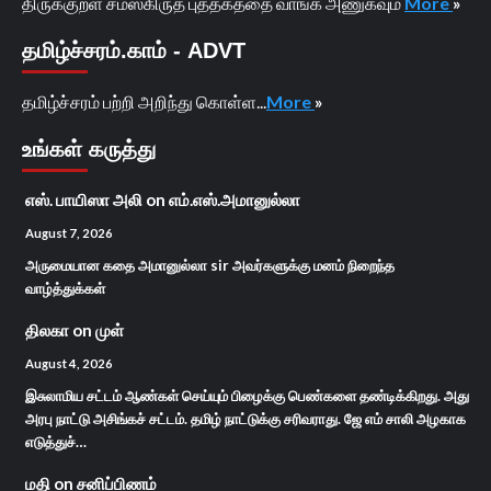
திருக்குறள் சமஸ்கிருத புத்தகத்தை வாங்க அணுகவும்
More
»
தமிழ்ச்சரம்.காம் - ADVT
தமிழ்ச்சரம் பற்றி அறிந்து கொள்ள...
More
»
உங்கள் கருத்து
எஸ். பாயிஸா அலி
on
எம்.எஸ்.அமானுல்லா
August 7, 2026
அருமையான கதை அமானுல்லா sir அவர்களுக்கு மனம் நிறைந்த
வாழ்த்துக்கள்
திலகா
on
முள்
August 4, 2026
இசுலாமிய சட்டம் ஆண்கள் செய்யும் பிழைக்கு பெண்களை தண்டிக்கிறது. அது
அரபு நாட்டு அசிங்கச் சட்டம். தமிழ் நாட்டுக்கு சரிவராது. ஜே எம் சாலி அழகாக
எடுத்துச்…
மதி
on
சனிப்பிணம்