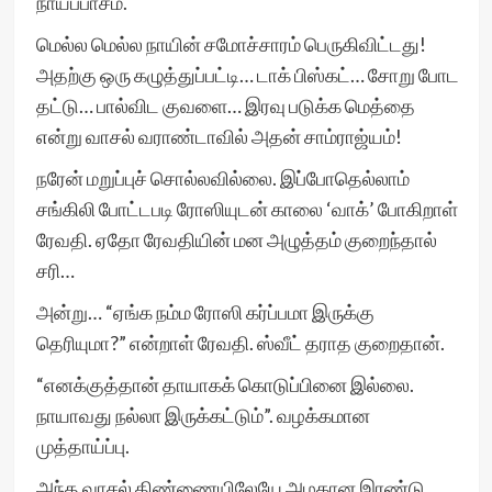
நாய்ப்பாசம்.
மெல்ல மெல்ல நாயின் சமோச்சாரம் பெருகிவிட்டது!
அதற்கு ஒரு கழுத்துப்பட்டி… டாக் பிஸ்கட்… சோறு போட
தட்டு… பால்விட குவளை… இரவு படுக்க மெத்தை
என்று வாசல் வராண்டாவில் அதன் சாம்ராஜ்யம்!
நரேன் மறுப்புச் சொல்லவில்லை. இப்போதெல்லாம்
சங்கிலி போட்டபடி ரோஸியுடன் காலை ‘வாக்’ போகிறாள்
ரேவதி. ஏதோ ரேவதியின் மன அழுத்தம் குறைந்தால்
சரி…
அன்று… “ஏங்க நம்ம ரோஸி கர்ப்பமா இருக்கு
தெரியுமா?” என்றாள் ரேவதி. ஸ்வீட் தராத குறைதான்.
“எனக்குத்தான் தாயாகக் கொடுப்பினை இல்லை.
நாயாவது நல்லா இருக்கட்டும்”. வழக்கமான
முத்தாய்ப்பு.
அந்த வாசல் திண்ணையிலேயே அழகான இரண்டு