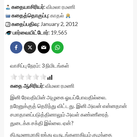
கதையாசிரியர்:
விமலா ரமணி
கதைத்தொகுப்பு:
காதல்
கதைப்பதிவு:
January 2, 2012
பார்வையிட்டோர்:
19,565
வாசிப்பு நேரம்:
3
நிமிடங்கள்
கதை ஆசிரியர்:
விமலா ரமணி
இனி ரேவதியின் அழுகை ஓயப்போவதில்லை.
நரேனுக்குத் தெரிந்து விட்டது. இனி அவன் என்னதான்
சமாதானப்படுத்தினாலும் அவள் கண்ணீரைத்
துடைக்க சக்தி இல்லை. ஏன்?
திருமணமாகி ஐந்து வருடங்களாகியும் குழந்தை