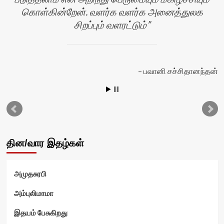
கொள்கின்றேன். வளர்க வளர்க அனைத்துலக
சிறப்பும் வளரட்டும்
தி
பவானி சச்சிதானந்தன்
தின/வார இதழ்கள்
அமுதசுரபி
அம்புலிமாமா
இதயம் பேசுகிறது