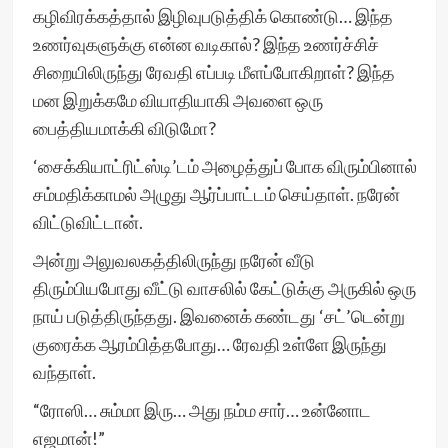
கழிவிரக்கத்தால் இழிவுபடுத்திக் கொண்டு… இந்த
உணர்வுகளுக்கு என்ன வடிகால்? இந்த உணர்ச்சிச்
சிறையிலிருந்து ரேவதி எப்படி மீளப்போகிறாள்? இந்த
மன இறுக்கமே வியாதியாகி அவளை ஒரு
பைத்தியமாக்கி விடுமோ?
‘சைக்கியாட்ரிட்ஸ்டி’டம் அழைத்துப் போக விரும்பினால்
சம்மதிக்காமல் அழுது ஆர்ப்பாட்டம் செய்தாள். நரேன்
விட்டுவிட்டான்.
அன்று அலுவலகத்திலிருந்து நரேன் வீடு
திரும்பியபோது வீட்டு வாசலில் கேட்டுக்கு அருகில் ஒரு
நாய் படுத்திருந்தது. இவனைக் கண்டது ‘சட்’டென்று
குரைக்க ஆரம்பித்தபோது… ரேவதி உள்ளே இருந்து
வந்தாள்.
“ரோஸி… சும்மா இரு… அது நம்ம சார்… உன்னோட
எஜமான்!”