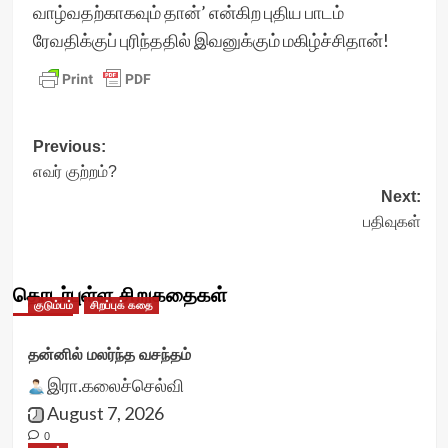
வாழ்வதற்காகவும் தான்’ என்கிற புதிய பாடம்
ரேவதிக்குப் புரிந்ததில் இவனுக்கும் மகிழ்ச்சிதான்!
Post
Previous:
எவர் குற்றம்?
navigation
Next:
பதிவுகள்
தொடர்புள்ள சிறுகதைகள்
குடும்பம்
சிறப்புக் கதை
தன்னில் மலர்ந்த வசந்தம்
இரா.கலைச்செல்வி
August 7, 2026
0