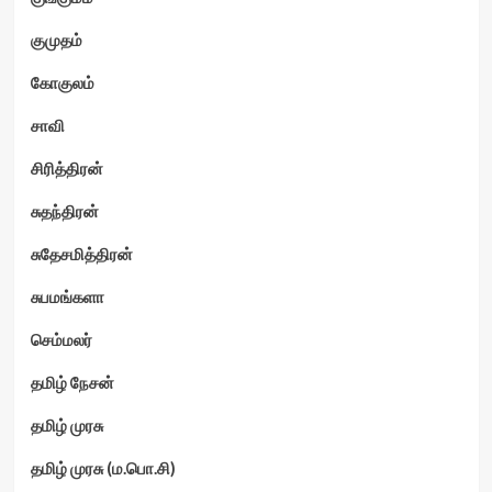
குமுதம்
கோகுலம்
சாவி
சிரித்திரன்
சுதந்திரன்
சுதேசமித்திரன்
சுபமங்களா
செம்மலர்
தமிழ் நேசன்
தமிழ் முரசு
தமிழ் முரசு (ம.பொ.சி)