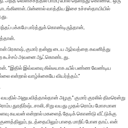
தது. அந்த வெளிச்சத்தில் பாம்பு போல் நெளிந்து கொண்டே ஒரு
ொடங்கினாள். பின்னால் வாத்திய இசை உச்சஸ்தாயியில்
தது.
ந்தப் பக்கமே பார்த்துக் கொண்டிருந்தான்,
த்தான்.
பினான் பிரகாஷ், குமார் தன்னு டைய ஆர்வத்தை கவனித்து
 என்ற கூச்சம் அவனை ஆட்கொண்டது.
ன். “இதில் இவ்வளவு கில்டீயாக ஃபீல் பண்ண வேண்டிய
லை என்றால் வாழ்க்கையே வியர்த்தம்.”
.
யதில் அனுபவித்தால்தான் அழகு” குமார் குரலில் திடீரென்று
 ரொம்ப துரதிர்ஷ்டசாலி, சிறு வயது முதல் ரொம்ப மோசமான
்வளவு கயவன் என்றால் மகளைத் தேடிக் கொண்டு வீட்டுக்கு
 குணத்திலும், நடத்தையிலும் பாதை மாறிப் போன தாய். என்