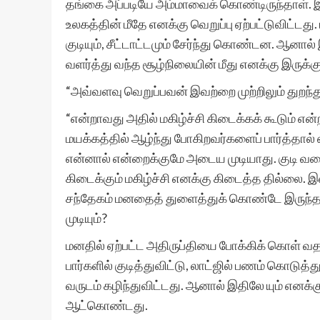
தங்கை அப்படியே அம்மாவைக் கொண்டிருந்தாள். இவர்
உலகத்தின் மீதே எனக்கு வெறுப்பு ஏற்பட்டுவிட்டத
குடியும், சீட்டாட்டமும் சேர்ந்து கொண்டன. ஆனா
வளர்த்து வந்த சூழ்நிலையின் மீது எனக்கு இருக்கும
“அவ்வளவு வெறுப்பவன் இவற்றை முற்றிலும் துறந்து
“என்றாவது அதில் மகிழ்ச்சி கிடைக்கக் கூடும் எ
மயக்கத்தில் ஆழ்ந்து போகிறவர்களைப் பார்த்தால
என்னால் என்றைக்குமே அடைய முடியாது. குடி வரை
கிடைக்கும் மகிழ்ச்சி எனக்கு கிடைத்த தில்லை.
சந்தேகம் மனதைத் துளைத்துக் கொண்டே இருந்தால
முடியும்?
மனதில் ஏற்பட்ட அதிருப்தியை போக்கிக் கொள் வத
பார்களில் குடித்துவிட்டு, லாட்ஜில் பணம் கொடுத்
வருடம் கழிந்துவிட்டது. ஆனால் இதிலே யும் எனக்
ஆட்கொண்டது.