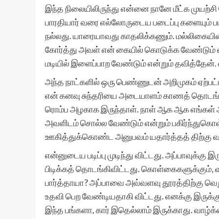
இந்த நிலையிலிருந்து என்னை நானே மீட்க முயற்சி 
பாரதியார் வரை எல்லோருடைய படைப்பு களையும் பட
நல்லது. யாரையாவது காதலிக்கணும். மல்லிகை
கோர்த்து அவள் என் கையில் கொடுக்க வேண்டும் 
மடியில் இளைப்பாற வேண்டும் என்றும் தவித்தேன்.
அந்த நாட்களில் ஒரு பெண்ணுடன் அறிமுகம் ஏற்பட
என் கனவு சுந்தரியை அடையாளம் காணத் தொடங்க
ரொம்ப அழகாக இருந்தாள். நாள் ஆக ஆக எங்கள
அவளிடம் சொல்ல வேண்டும் என்றும் பகிர்ந்துகொள
ஊகித்துக்கொண்ட அனுபவம் யதார்த்தத் திற்கு வரு
என்னுடைய படிப்பு முடிந்து விட்டது. அப்பாவுக்கு இ
பிடிக்கத் தொடங்கிவிட்டது. கொள்கைகளுக்கும், 
பார்த்தாயா? அப்பாவை அவ்வளவு தூரத்திற்கு வெற
உதவி பெற வேண்டியதாகி விட்டது. எனக்கு இருக்
இந்த பங்களா, கார் இதெல்லாம் இருக்காது. வாழ