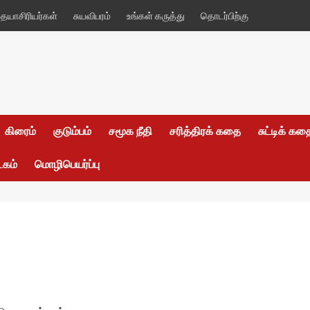
யாசிரியர்கள்
சுயவிபரம்
உங்கள் கருத்து
தொடர்பிற்கு
கிரைம்
குடும்பம்
சமூக நீதி
சரித்திரக் கதை
சுட்டிக் க
டகம்
மொழிபெயர்ப்பு