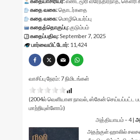
கதையாசிரியர்:
எண்டமூரி வீரேந்திரநாத்
,
கௌரி க
கதை வகை:
தொடர்கதை
கதை வகை:
மொழிபெயர்ப்பு
கதைத்தொகுப்பு:
குடும்பம்
கதைப்பதிவு:
September 7, 2025
பார்வையிட்டோர்:
11,424
வாசிப்பு நேரம்:
7
நிமிடங்கள்
(2004ல் வெளியான நாவல், ஸ்கேன் செய்யப்பட்ட பட
மாற்றியுள்ளோம்)
அத்தியாயம் – 4
|
அ
அதற்குள் ஹாலில் சலசல