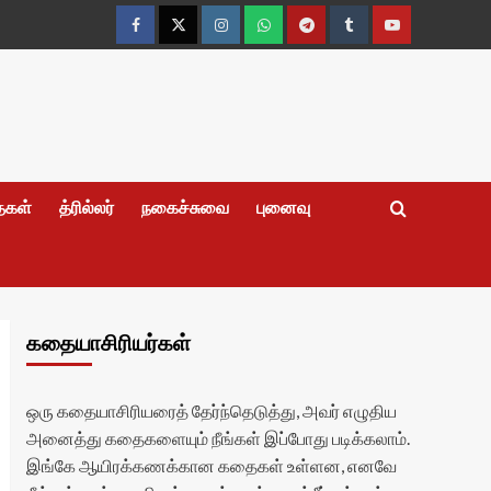
Facebook
Twitter
Instagram
Whatsapp
Telegram
Tumblr
YouTube
தைகள்
த்ரில்லர்
நகைச்சுவை
புனைவு
கதையாசிரியர்கள்
ஒரு கதையாசிரியரைத் தேர்ந்தெடுத்து, அவர் எழுதிய
அனைத்து கதைகளையும் நீங்கள் இப்போது படிக்கலாம்.
இங்கே ஆயிரக்கணக்கான கதைகள் உள்ளன, எனவே