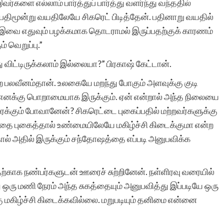
களை எல்லாம் பார்த்துப் பார்த்து வளர்ந்து வந்ததில்
ு. பதிமூன்று வயதிலேயே சிகரெட் பிடித்தேன். பதினாறு வயதில்
ல் இவை எதுவும் பழக்கமாக தொடராமல் இருப்பதற்குக் காரணம்
் வெறுப்பு.”
 விட்டிருக்கலாம் இல்லையா?” பிரகாஷ் கேட்டான்.
ன்ற பலவீனம்தான். உலகையே மறந்து போகும் அளவுக்கு குடி
் எனக்கு பொறாமையாக இருக்கும். ஏன் என்றால் அந்த நிலையை
க்கும் போவானேன்? சிகரெட்டை புகைப்பதில் மற்றவர்களுக்கு
 இதை புகைத்தால் உண்மையிலேயே மகிழ்ச்சி கிடைக்குமா என்ற
் அதில் இருக்கும் சந்தோஷத்தை எப்படி அனுபவிக்க
ற்காக நண்பர்களுடன் ஊரைச் சுற்றினேன். நள்ளிரவு வரையில்
து ஒரு மணி நேரம் அந்த சுகத்தையும் அனுபவித்து இப்படியே ஒரு
கு மகிழ்ச்சி கிடைக்கவில்லை. மறுபடியும் தனிமை என்னை