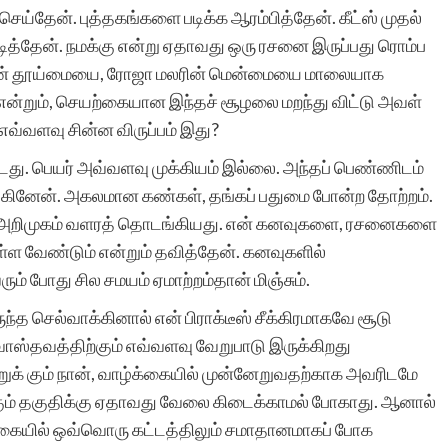
செய்தேன். புத்தகங்களை படிக்க ஆரம்பித்தேன். கீட்ஸ் முதல்
ித்தேன். நமக்கு என்று ஏதாவது ஒரு ரசனை இருப்பது ரொம்ப
யின் தூய்மையை, ரோஜா மலரின் மென்மையை மாலையாக
என்றும், செயற்கையான இந்தச் சூழலை மறந்து விட்டு அவள்
 எவ்வளவு சின்ன விருப்பம் இது?
்டது. பெயர் அவ்வளவு முக்கியம் இல்லை. அந்தப் பெண்ணிடம்
ினேன். அகலமான கண்கள், தங்கப் பதுமை போன்ற தோற்றம்.
் அறிமுகம் வளரத் தொடங்கியது. என் கனவுகளை, ரசனைகளை
்ள வேண்டும் என்றும் தவித்தேன். கனவுகளில்
ம் போது சில சமயம் ஏமாற்றம்தான் மிஞ்சும்.
ருந்த செல்வாக்கினால் என் பிராக்டீஸ் சீக்கிரமாகவே சூடு
வாஸ்தவத்திற்கும் எவ்வளவு வேறுபாடு இருக்கிறது
ுக் கும் நான், வாழ்க்கையில் முன்னேறுவதற்காக அவரிடமே
கும் தகுதிக்கு ஏதாவது வேலை கிடைக்காமல் போகாது. ஆனால்
்க்கையில் ஒவ்வொரு கட்டத்திலும் சமாதானமாகப் போக