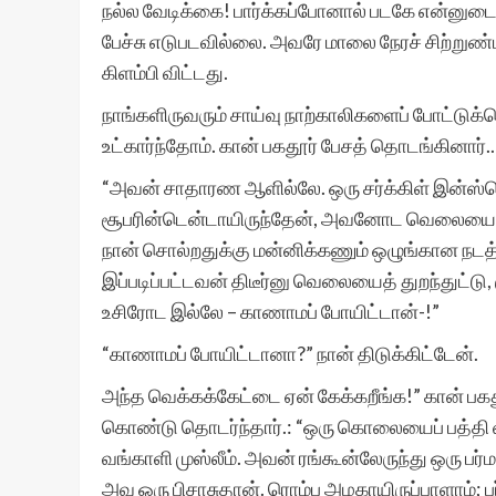
நல்ல வேடிக்கை! பார்க்கப்போனால் படகே என்னுட
பேச்சு எடுபடவில்லை. அவரே மாலை நேரச் சிற்றுண்ட
கிளம்பி விட்டது.
நாங்களிருவரும் சாய்வு நாற்காலிகளைப் போட்ட
உட்கார்ந்தோம். கான் பகதூர் பேசத் தொடங்கினார்..
“அவன் சாதாரண ஆளில்லே. ஒரு சர்க்கிள் இன்ஸ்
சூபரின்டென்டாயிருந்தேன், அவனோட வெலையைப் பா
நான் சொல்றதுக்கு மன்னிக்கணும் ஒழுங்கான நடத்
இப்படிப்பட்டவன் திடீர்னு வெலையைத் துறந்துட
உசிரோட இல்லே – காணாமப் போயிட்டான்-!”
“காணாமப் போயிட்டானா?” நான் திடுக்கிட்டேன்.
அந்த வெக்கக்கேட்டை ஏன் கேக்கறீங்க!” கான் பகத
கொண்டு தொடர்ந்தார்.: “ஒரு கொலையைப் பத்தி வ
வங்காளி முஸ்லீம். அவன் ரங்கூன்லேருந்து ஒரு பர்
அவ ஒரு பிசாசுதான். ரொம்ப அழகாயிருப்பாளாம்;