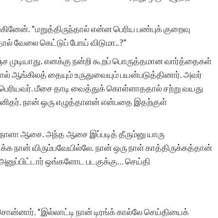
ினேன். “மறுத்திருந்தால் என்ன பெரிய பண்புக் குறைவு
இந்த தளத்தின் சேவை
தால் வேலை கெட்டுப் போய் விடுமா..?”
சொல்லில்
ஞ்ச முடியாது. எனக்கு நன்றி கூறப் பொருத்தமான வார்த்தைகள்
அடங்குவதில்லை. வளர்ந்து
் ஆங்கிலத் தையும் உருதுவையும் பயன்படுத்தினார். அவர்
் பெரியவர். மீசை தாடி வைத்துக் கொள்ளாததால் சற்று வயது
வரும் எழுத்தாளர்களுக்கு
னிதர். நான் ஒரு எழுத்தாளன் என்பதை இதற்குள்
மிகச் சிறந்த பயிற்சிக்களம்
இந்த தளம்.
 நாளா ஆசை. அந்த ஆசை இப்படித் தீரும்னு யாரு
 நான் விரும்பவேயில்லே. நான் ஒரு நாள் காத்திருக்கத்தான்
 அனுப்பிட்டார் ஒங்களோட படகுக்கு… செய்தி
பார்வதி இராமச்சந்த
ன்னார். “இல்லாட்டி நான் டிரங்க் கால்லே செய்தியைக்