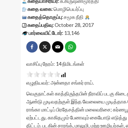
கதையாசிரியர்:
சு.கிருஷ்ணமூர்த்தி
கதை வகை:
மொழிபெயர்ப்பு
கதைத்தொகுப்பு:
சமூக நீதி
கதைப்பதிவு:
October 28, 2017
பார்வையிட்டோர்:
13,146
வாசிப்பு நேரம்:
14
நிமிடங்கள்
எழுதியவர்: அன்னதா சங்கர் ராய்.
வெகுநாட்கள் காத்திருந்தபின் நீராவிப் படகு கிட
ஆண்டு முடிவதற்குள் இந்த வேலையை முடித்தாக வே
ராங்கா மாட்டிப் பிரதேசத்தின் மலைவரிசை; கர்ண
ஏற்பட்டது. காகிதமும் பேனாவும் கையோடு எடுத்து
திட்டம். படகின் சாரங்க், மாலுமி, மற்ற ஊழியர்க