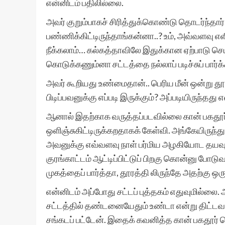
என்னிடம் பதிலில்லை.
அவர் குறும்பாகச் சிரித்துக்கொண்டு தொடர்ந்தார்
பண்ணிக்கிட்டிருந்தாங்கன்னா..? உம், அவ்வளவ
நீக்கலாம்… கல்கத்தாவிலே இதுக்கான ஏற்பாடு 
கொடுக்கணும்னா சட்டத்தை நல்லாப் படிச்சுப் பார்க்
அவர் கூறியது உண்மைதான்.. பெரிய மீன் ஒன்று தூண
பிடிப்பவனுக்கு எப்படி இருக்கும்? அப்படியிருந்தது 
ஆனால் இதற்காக வருத்தப்படவில்லை கான் பகதூர்
ஒளிஞ்சுகிட்டிருக்கறதாகக் கேள்வி. அங்கேயிருந்து
அவனுக்கு எவ்வளவு நாள் பர்மிய அழகியோட தயவ
குரங்காட்டம் ஆட்டிப்பிட்டுப் பிறகு கொன்னு ப
முகத்தைப் பார்த்தா, தூரத்தி லிருந்தே அதற்கு ஒரு
என்னிடம் அப்போது சட்டப் புத்தகம் எதுவுமில்லை
சட்டத்தில் தண்டனையேதும் உண்டா என்று திட்டவ
சங்கடப் பட்டேன். இதைக் கவனித்த கான் பகதூர்