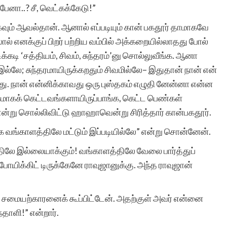
்பேனா..? சீ, வெட்கக்கேடு!”
ும் ஆவல்தான். ஆனால் எப்படியும் கான் பகதூர் தாமாகவே
் எனக்குப் பிறர் பற்றிய வம்பில் அக்கறையில்லாதது போல்
்கடி ‘சத்தியம், சிவம், சுந்தரம்’னு சொல்லுவீங்க. ஆனா
்லே; சுந்தரமாயிருக்கறதும் சிவமில்லே– இதுதான் நான் என்
து. நான் என்னிக்காவது ஒரு புஸ்தகம் எழுதி னேன்னா என்ன
ாகக் கெட்டவங்களாயிருப்பாங்க, கெட்ட பெண்கள்
என்று சொல்லிவிட்டு ஹாஹாவென்று சிரித்தார் கான்பகதூர்.
ங்க வங்காளத்திலே மட்டும் இப்படியில்லே” என்று சொன்னேன்.
்திலே இல்லையாக்கும்! வங்காளத்திலே வேலை பார்த்துப்
ோ போயிக்கிட் டிருக்கேனே ராவுஜானுக்கு. அந்த ராவுஜான்
் சமையற்காரனைக் கூப்பிட்டேன். அதற்குள் அவர் என்னை
தாளி!” என்றார்.