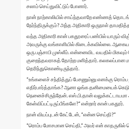
சலாம் செய்துவிட்டுப் போனார்.
நான் நாற்காலியில் சாய்ந்தவாறே எண்ணத் தொடங்க
நேர்ந்திருக்கும்? அந்த அதிகாரி ஒருநாள் தாமதித்
வந்த அதிகாரி கான் பகதூரைப் பண்பில் யாரும் வி
அவருக்கு வங்காளியில் கிடைக்கவில்லை. ஆகையால
ஒரு பஞ்சாபி முஸ்லீம். என்னைவிட வயதில் மிகவும
குறைந்தவராகத் தோற்ற மளித்தார். கலகலப்பான ம
தெரிந்துகொண்டிருந்தார்.
“உங்களைச் சந்தித்துப் பேசணும்னு எனக்கு ரொம்ப
எதிர்பார்த்தாங்க? ஆனா ஒங்க தனிமையைக் கெடுக்க
நெனைச்சிருந்தேன். எஸ்.பி.தான் வலுக்கட்டாயமா
கேள்விப்பட்டிருப்பீங்களே?” என்றார் கான் பகதூர்.
நான் வியப்புடன் கேட்டேன், “என்ன செய்தி?”
“ரொம்ப மோசமான செய்தி,” அவர் என் காதருகில் சொ