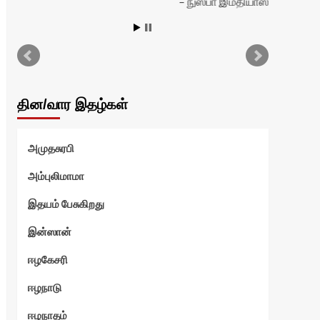
நுஸ்பா இம்தியாஸ்
தின/வார இதழ்கள்
அமுதசுரபி
அம்புலிமாமா
இதயம் பேசுகிறது
இன்ஸான்
ஈழகேசரி
ஈழநாடு
ஈழநாதம்