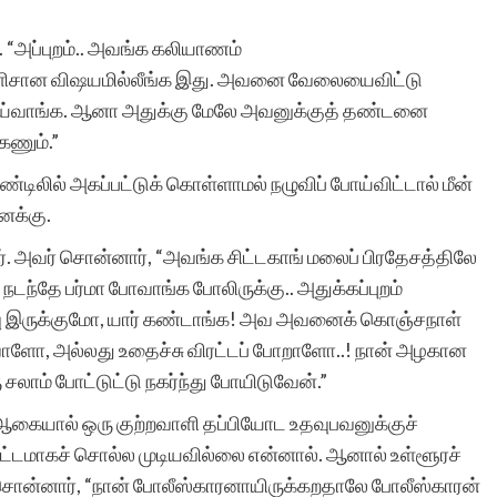
. “அப்புறம்.. அவங்க கலியாணம்
ு எளிசான விஷயமில்லீங்க இது. அவனை வேலையைவிட்டு
செய்வாங்க. ஆனா அதுக்கு மேலே அவனுக்குத் தண்டனை
கணும்.”
்டிலில் அகப்பட்டுக் கொள்ளாமல் நழுவிப் போய்விட்டால் மீன்
எனக்கு.
. அவர் சொன்னார், “அவங்க சிட்டகாங் மலைப் பிரதேசத்திலே
 நடந்தே பர்மா போவாங்க போலிருக்கு.. அதுக்கப்புறம்
ு இருக்குமோ, யார் கண்டாங்க! அவ அவனைக் கொஞ்சநாள்
ோடுவாளோ, அல்லது உதைச்சு விரட்டப் போறாளோ..! நான் அழகான
 சலாம் போட்டுட்டு நகர்ந்து போயிடுவேன்.”
. ஆகையால் ஒரு குற்றவாளி தப்பியோட உதவுபவனுக்குச்
ட்டமாகச் சொல்ல முடியவில்லை என்னால். ஆனால் உள்ளூரச்
 சொன்னார், “நான் போலீஸ்காரனாயிருக்கறதாலே போலீஸ்காரன்