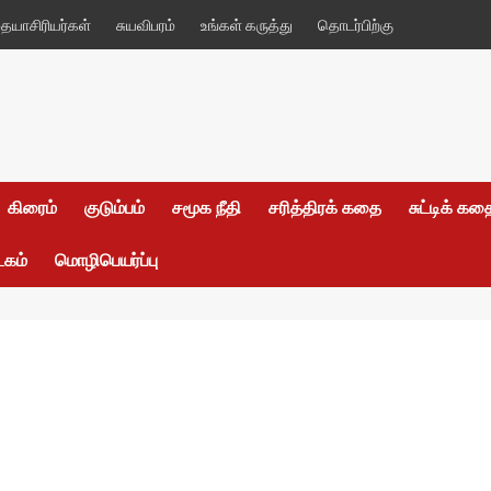
யாசிரியர்கள்
சுயவிபரம்
உங்கள் கருத்து
தொடர்பிற்கு
கிரைம்
குடும்பம்
சமூக நீதி
சரித்திரக் கதை
சுட்டிக் க
டகம்
மொழிபெயர்ப்பு