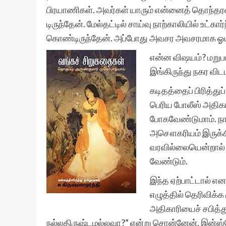
பிரயாணிகள். அவர்கள் யாரும் என்னைத் தொந்தர
டிருந்தேன். மேல்தட்டில் சாய்வு நாற்காலியில் உட்க
கொண்டிருந்தேன். அப்போது அவசர அவசரமாக ஓடிவந
என்ன விஷயம்? மறுபட
இங்கிருந்து நகர வி
கடிதத்தைப் பிரித்து
பெரிய போலீஸ் அதிகா
போகவேண்டுமாம். ந
அசௌகரியம் இருக்கி
வரவில்லையென்றால் அ
வேண்டும்.
இந்த ஏற்பாட்டால் 
எழுத்தில் தெரிவிக்க
அதிகாரியைச் சபித்து
நல்லதிருஷ்டமல்லவா?” என்று சொன்னேன். இன்ஸ்ப