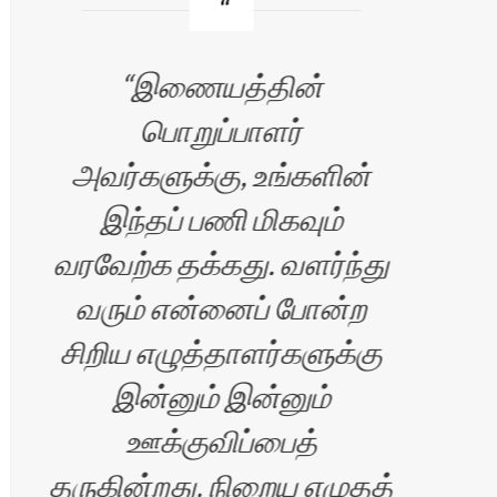
இணையத்தின்
பொறுப்பாளர்
எப்
அவர்களுக்கு, உங்களின்
இந்தப் பணி மிகவும்
வரவேற்க தக்கது. வளர்ந்து
வரும் என்னைப் போன்ற
சிறிய எழுத்தாளர்களுக்கு
இன்னும் இன்னும்
ஊக்குவிப்பைத்
ிரன்
தருகின்றது. நிறைய எழுதத்