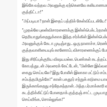
இங்கே வந்தவ அவனுக்கு ஏற்கெனவே கலியாணமாயி
குத்திட்டா!”
“அப்படியா? நான் இதைப் பத்திக் கேள்விப்படலியே!
“முதல்லே புலன்விசாரணைக்கு இன்ஸ்பெக்டர்தான்
தெரியாதுங்கறதுக்காக இந்த சர்க்கிள் இன்ஸ்பெ
அவனுக்குக் கேடா முடிஞ்சது.. ஒரு நாளாச்ச, ரெண
குத்தவாளியையுங் காணோம், விசாரணைக்குப் ப
இது சிரிப்புக்குரிய விஷயமல்ல. பெண்கள் கடத்த
கோபத்துடன் அவரைக் கேட்டேன், “பின்னே இவ்வளவு
கைது செய்யலே? இது போலீஸ் இலாகா மட்டும் சம்பந
சம்பந்தமிருக்கே!” கான் பகதூர் சற்றுக் கடுமை யா
இருக்காங்கறது சந்தேகந்தான். அந்த பர்மாக்க
கடத்திக்கிட்டுப் போனதாக் குத்தஞ் சாட்ட முடியாத
செய்வீங்க, சொல்லுங்க!”