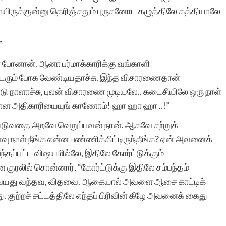
ருக்குன்னு தெரிஞ்சதும் புருசனோட கழுத்திலே கத்தியாலே
”
 போனான். ஆனா பர்மாக்காரிக்கு வங்காளி
க்டரும் போக வேண்டியதாச்சு. இந்த விசாரணைதான்
்டு நாளாச்சு, புலன் விசாரணை முடியலே.. கடைசியிலே ஒரு நாள்
ோன அதிகாரியையுங் காணோம்! ஹா ஹா ஹா ..!”
ப்படுவதை அறவே வெறுப்பவன் நான். ஆகவே சற்றுக்
 நாள் நீங்க என்ன பண்ணிக்கிட்டிருந்தீங்க? ஏன் அவனைக்
்தப்பட்ட விஷயமில்லே, இதிலே கோர்ட்டுக்கும்
ன குரலில் சொன்னார், “கோர்ட்டுக்கு இதிலே சம்பந்தம்
ாரி வயது வந்தவ, விதவை. ஆகையால் அவளை ஆசை காட்டிக்
ு. குற்றச் சட்டத்திலே எந்தப் பிரிவின் கீழே அவனைக் கைது