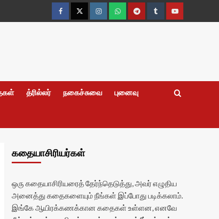
Facebook
Twitter
Instagram
Whatsapp
Telegram
Tumblr
YouTube
தைகள்
த்ரில்லர்
நகைச்சுவை
புனைவு
கதையாசிரியர்கள்
ஒரு கதையாசிரியரைத் தேர்ந்தெடுத்து, அவர் எழுதிய
அனைத்து கதைகளையும் நீங்கள் இப்போது படிக்கலாம்.
இங்கே ஆயிரக்கணக்கான கதைகள் உள்ளன, எனவே