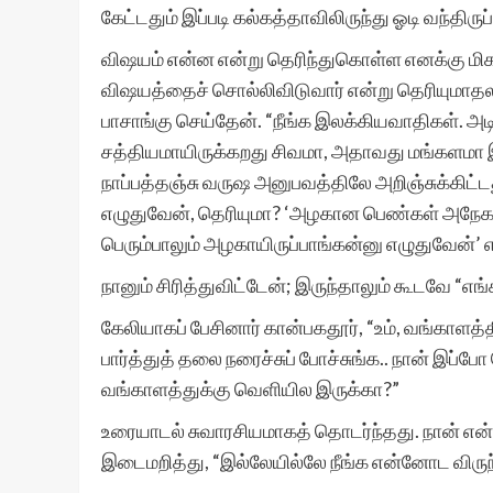
கேட்டதும் இப்படி கல்கத்தாவிலிருந்து ஓடி வந்திருப
விஷயம் என்ன என்று தெரிந்துகொள்ள எனக்கு மிகவ
விஷயத்தைச் சொல்லிவிடுவார் என்று தெரியுமாதலால
பாசாங்கு செய்தேன். “நீங்க இலக்கியவாதிகள். அடிக
சத்தியமாயிருக்கறது சிவமா, அதாவது மங்களமா இல
நாப்பத்தஞ்சு வருஷ அனுபவத்திலே அறிஞ்சுக்கிட்ட
எழுதுவேன், தெரியுமா? ‘அழகான பெண்கள் அநேகம
பெரும்பாலும் அழகாயிருப்பாங்கன்னு எழுதுவேன்’ 
நானும் சிரித்துவிட்டேன்; இருந்தாலும் கூடவே “எ
கேலியாகப் பேசினார் கான்பகதூர், “உம், வங்காளத
பார்த்துத் தலை நரைச்சுப் போச்சுங்க.. நான் இப்ப
வங்காளத்துக்கு வெளியில இருக்கா?”
உரையாடல் சுவாரசியமாகத் தொடர்ந்தது. நான் என
இடைமறித்து, “இல்லேயில்லே நீங்க என்னோட விருந்