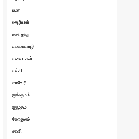
உமா
ஊழியன்
கசடதபற
கணையாழி
கலைமகள்
கல்கி
காவேரி
குங்குமம்
குமுதம்
கோகுலம்
சாவி