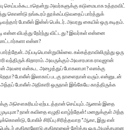
வு செய்யக்கூடாதென்று அவர்களுக்கு கடுமையாக உத்தரவிட்
ார்ந்து கொண்டு நங்கூரம் தூக்கப்படுவதைப் பார்த்துக்
்தார் போலீஸ் இன்ஸ் பெக்டர். அவரது கையில் ஒரு கடிதம்.
ி என்ன விபத்து நேர்ந்து விட்டது? இவர்கள் என்னை
டமாட்டார்களா என்ன?
ப் பார்த்தேன். அப்படியொன்றுமில்லை. கல்கத்தாவிலிருந்து ஒரு
ரி வந்திருக் கிறாராம். அவருக்கும் அவசரமாக ராவுஜான்
ான் அவரை என்கூட அழைத்துப் போகலாமா? எனக்கு
றதா? போலீஸ் இலாகாப் படகு நாளைதான் வரும். என்னுடன்
ந்தப் போலீஸ் அதிகாரி ஒருநாள் இங்கேயே காத்திருக்க
எனக்கு அசௌகரியம் ஏற்படத்தான் செய்யும். ஆனால் இதை
 முடியுமா? நான் கவிதை எழுதி வாழ்ந்தேன்! மனதுக்குள் அந்த
க்கொண்டு, போலிச் சிரிப்பு சிரித்தவாற “ஆகா, இது என்
ெக்டர் குதிகாலோடு குதிகாலைச் சேர்த்து ஒரு அழுத்தமான