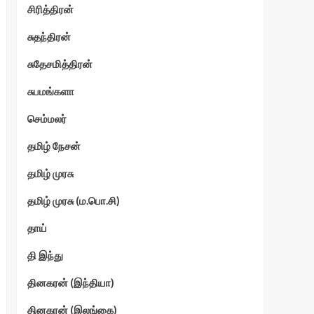
சிரித்திரன்
சுதந்திரன்
சுதேசமித்திரன்
சுபமங்களா
செம்மலர்
தமிழ் நேசன்
தமிழ் முரசு
தமிழ் முரசு (ம.பொ.சி)
தாய்
தி இந்து
தினகரன் (இந்தியா)
தினகரன் (இலங்கை)