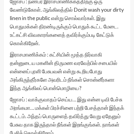
ஜோசப் : நண்பர் இராசமாணிக்கத்திற்கு ஒரு
வேண்டுகோள். ஆங்கிலத்தில் Donit wash your dirty
linen in the public என்று சொல்வார்கள். இது
பொதுமக்கள் திரண்டிருக்கும் பொதுக் கூட்ட மேடை.
உட்கட்சி விவகாரங்களைத் தவிர்க்கும்படி கேட்டுக்
கொள்கிறேன்.
இராசமாணிக்கம் : கட்சியின் மூத்த நிர்வாகி
தன்னுடைய மகளின் திருமண வரவேற்பில் சபையில்
என்னைப் புரளி பேசுபவன் என்று கூறியபோது
அங்கிருந்தீர்களே அவரிடம் நீங்கள் சொன்னீர்களா
இந்த ஆங்கிலப் பொன்மொழியை?
ஜோசப் : வாக்குவாதம் செய்ய… இது என்ன டிவி பேச்சு
அரங்கமா… மக்கள் பிரச்சினை பற்றி பேசத்தான் இந்தக்
கூட்டம். அந்தப் பொருளைத் தவிர்த்து வேறு ஏதேனும்
பேசுவ தாக இருந்தால் நீங்கள் இறங்குங்கள். நாங்கள்
பேசிக் கொள்கிறோம்.