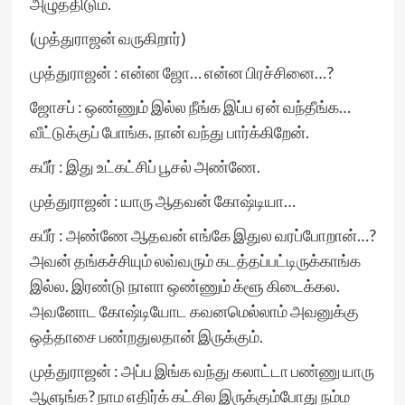
அழுத்திடும்.
(முத்துராஜன் வருகிறார்)
முத்துராஜன் : என்ன ஜோ… என்ன பிரச்சினை…?
ஜோசப் : ஒண்ணும் இல்ல நீங்க இப்ப ஏன் வந்தீங்க…
வீட்டுக்குப் போங்க. நான் வந்து பார்க்கிறேன்.
கபீர் : இது உட்கட்சிப் பூசல் அண்ணே.
முத்துராஜன் : யாரு ஆதவன் கோஷ்டியா…
கபீர் : அண்ணே ஆதவன் எங்கே இதுல வரப்போறான்…?
அவன் தங்கச்சியும் லவ்வரும் கடத்தப்பட்டிருக்காங்க
இல்ல. இரண்டு நாளா ஒண்ணும் க்ளூ கிடைக்கல.
அவனோட கோஷ்டியோட கவனமெல்லாம் அவனுக்கு
ஒத்தாசை பண்றதுலதான் இருக்கும்.
முத்துராஜன் : அப்ப இங்க வந்து கலாட்டா பண்ணு யாரு
ஆளுங்க? நாம எதிர்க் கட்சில இருக்கும்போது நம்ம