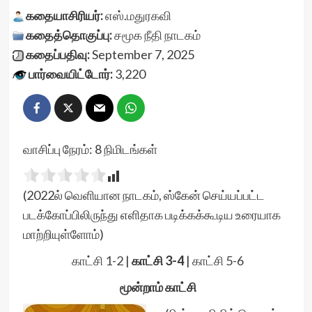
கதையாசிரியர்:
எஸ்.மதுரகவி
கதைத்தொகுப்பு:
சமூக நீதி
நாடகம்
கதைப்பதிவு:
September 7, 2025
பார்வையிட்டோர்:
3,220
வாசிப்பு நேரம்:
8
நிமிடங்கள்
(2022ல் வெளியான நாடகம், ஸ்கேன் செய்யப்பட்ட
படக்கோப்பிலிருந்து எளிதாக படிக்கக்கூடிய உரையாக
மாற்றியுள்ளோம்)
காட்சி 1-2
|
காட்சி 3-4
|
காட்சி 5-6
மூன்றாம் காட்சி