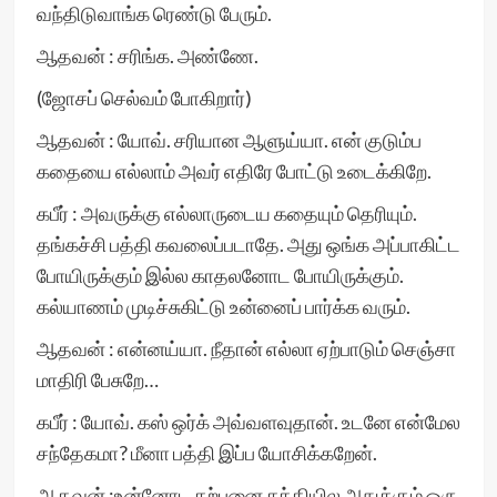
வந்திடுவாங்க ரெண்டு பேரும்.
ஆதவன் : சரிங்க. அண்ணே.
(ஜோசப் செல்வம் போகிறார்)
ஆதவன் : யோவ். சரியான ஆளுய்யா. என் குடும்ப
கதையை எல்லாம் அவர் எதிரே போட்டு உடைக்கிறே.
கபீர் : அவருக்கு எல்லாருடைய கதையும் தெரியும்.
தங்கச்சி பத்தி கவலைப்படாதே. அது ஒங்க அப்பாகிட்ட
போயிருக்கும் இல்ல காதலனோட போயிருக்கும்.
கல்யாணம் முடிச்சுகிட்டு உன்னைப் பார்க்க வரும்.
ஆதவன் : என்னய்யா. நீதான் எல்லா ஏற்பாடும் செஞ்சா
மாதிரி பேசுறே…
கபீர் : யோவ். கஸ் ஒர்க் அவ்வளவுதான். உடனே என்மேல
சந்தேகமா? மீனா பத்தி இப்ப யோசிக்கறேன்.
ஆதவன் :உன்னோட கற்பனை சக்தியில அதுக்கும் ஒரு