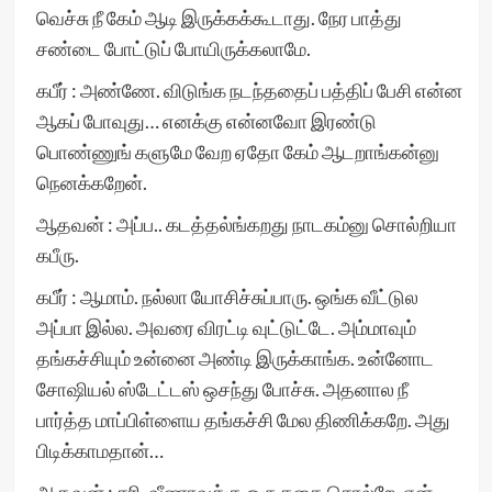
வெச்சு நீ கேம் ஆடி இருக்கக்கூடாது. நேர பாத்து
சண்டை போட்டுப் போயிருக்கலாமே.
கபீர் : அண்ணே. விடுங்க நடந்ததைப் பத்திப் பேசி என்ன
ஆகப் போவுது… எனக்கு என்னவோ இரண்டு
பொண்ணுங் களுமே வேற ஏதோ கேம் ஆடறாங்கன்னு
நெனக்கறேன்.
ஆதவன் : அப்ப.. கடத்தல்ங்கறது நாடகம்னு சொல்றியா
கபீரு.
கபீர் : ஆமாம். நல்லா யோசிச்சுப்பாரு. ஒங்க வீட்டுல
அப்பா இல்ல. அவரை விரட்டி வுட்டுட்டே. அம்மாவும்
தங்கச்சியும் உன்னை அண்டி இருக்காங்க. உன்னோட
சோஷியல் ஸ்டேட்டஸ் ஒசந்து போச்சு. அதனால நீ
பார்த்த மாப்பிள்ளைய தங்கச்சி மேல திணிக்கறே. அது
பிடிக்காமதான்…