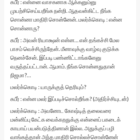
கபீர் : என்னை வாசகனாக ஆக்கனும்னு
முயற்சிசெய்யறீங்க நன்றி. ஆதவன்கிட்ட நீங்க
சொன்னா மாதிரி சொன்னேன். மலர்க்கொடி : என்ன
சொன்னாரு?
கபீர் : அவன் ரியாக்ஷன் என்ன… என் தங்கச்சி மேல
பாசம் வெச்சிருந்தேன். மீனாவுக்கு வாழ்வு குடுக்க
நெனச்சேன். இப்படி பண்ணிட்டாங்களேனு
வருத்தப்பட்டான். ஆமாம். நீங்க சொன்னதுதான்
நிஜமா?…
மலர்க்கொடி : யாருக்குத் தெரியும்?
கபீர் : என்ன மலர் இப்படிச்சொல்றீங்க? (அதிர்ச்சியுடன்)
மலர்க்கொடி : அவனோட கோஷ்டித் தலைவரை
மன்னிப்பு கேட்க வைக்கறதுக்கு என்னைப் பகடைக்
காயாய் பயன்படுத்தினான் இல்ல. அதுக்குப் பழி
வாங்கத்தான் அந்த மாதிரி சொல்லச்சொன்னேன்