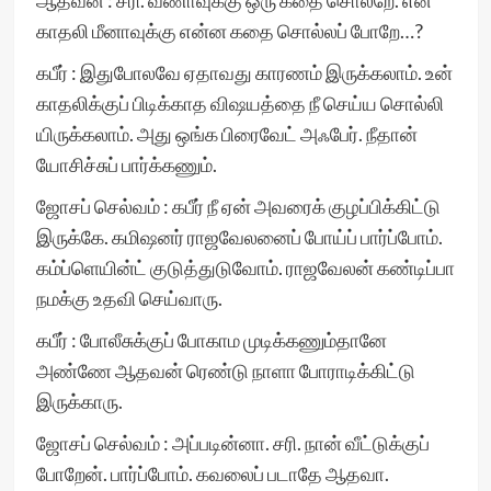
ஆதவன் : சரி. வீணாவுக்கு ஒரு கதை சொல்றே. என்
காதலி மீனாவுக்கு என்ன கதை சொல்லப் போறே…?
கபீர் : இதுபோலவே ஏதாவது காரணம் இருக்கலாம். உன்
காதலிக்குப் பிடிக்காத விஷயத்தை நீ செய்ய சொல்லி
யிருக்கலாம். அது ஒங்க பிரைவேட் அஃபேர். நீதான்
யோசிச்சுப் பார்க்கணும்.
ஜோசப் செல்வம் : கபீர் நீ ஏன் அவரைக் குழப்பிக்கிட்டு
இருக்கே. கமிஷனர் ராஜவேலனைப் போய்ப் பார்ப்போம்.
கம்ப்ளெயின்ட் குடுத்துடுவோம். ராஜவேலன் கண்டிப்பா
நமக்கு உதவி செய்வாரு.
கபீர் : போலீசுக்குப் போகாம முடிக்கணும்தானே
அண்ணே ஆதவன் ரெண்டு நாளா போராடிக்கிட்டு
இருக்காரு.
ஜோசப் செல்வம் : அப்படின்னா. சரி. நான் வீட்டுக்குப்
போறேன். பார்ப்போம். கவலைப் படாதே ஆதவா.