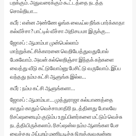
பறக்கும். அதுவரைக்கும் கூட்டத்தை நடத்த
சொல்றியா…
கபீர் : என்ன அண்ணே ஓங்க லைஃப்ல நீங்க பார்க்காதா
கல்வீச்சா? பாட்டில் வீச்சா அதிசயமா இருக்கு…
ஜோசப் : ஆமாம்பா முன்பெல்லாம்
மாற்றுக்கட்சிக்காரனை வெறியேத்துவதுபோல்
பேசுவோம். அவன் கல்லெறிஞ்சா இந்தக் கற்களை
வைத்து வீடு கட்டுவோம்னு பேசிட்டு வருவோம். இப்ப
வந்தது நம்ம கட்சி ஆளுங்க இல்ல…
கபீர் : நம்ம கட்சி ஆளுங்களா…
ஜோசப் : ஆமாம்யா… முத்துராஜா கல்யாணத்தை
காதும் காதும் வெச்சாமாதிரி நடத்தினது போலவே
ரிசப்ஷனையும் குடும்ப உறுப்பினர்களை மட்டும் வெச்சு
நடத்தியிருக்கலாம். ரிசப்ஷன்ல நம்ம ஆளங்கள பேச
வைச்சது அப்புறம் மணியடிச்சு நிறுத்துவதுன்னு