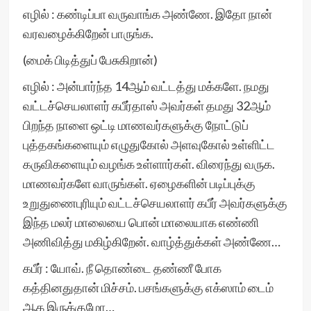
எழில் : கண்டிப்பா வருவாங்க அண்ணே. இதோ நான்
வரவழைக்கிறேன் பாருங்க.
(மைக் பிடித்துப் பேசுகிறான்)
எழில் : அன்பார்ந்த 14ஆம் வட்டத்து மக்களே. நமது
வட்டச்செயலாளர் கபீர்தாஸ் அவர்கள் தமது 32ஆம்
பிறந்த நாளை ஒட்டி மாணவர்களுக்கு நோட்டுப்
புத்தகங்களையும் எழுதுகோல் அளவுகோல் உள்ளிட்ட
கருவிகளையும் வழங்க உள்ளார்கள். விரைந்து வருக.
மாணவர்களே வாருங்கள். ஏழைகளின் படிப்புக்கு
உறுதுணைபுரியும் வட்டச்செயலாளர் கபீர் அவர்களுக்கு
இந்த மலர் மாலையை பொன் மாலையாக எண்ணி
அணிவித்து மகிழ்கிறேன். வாழ்த்துக்கள் அண்ணே…
கபீர் : யோவ். நீ தொண்டை தண்ணீ போக
கத்தினதுதான் மிச்சம். பசங்களுக்கு எக்ஸாம் டைம்
ஆக இருக்குமோ…