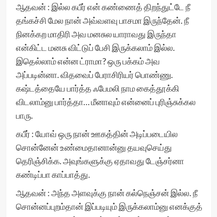
ஆதவன் : இல்ல கபீர் என் கண்ணைத் திறந்துட்டே நீ
தங்கச்சி மேல நான் அவ்வளவு பாசமா இருந்தேன். நீ
நினக்கற மாதிரி அவ மனசுல யாராவது இருந்தா
என்கிட்ட மனசு விட்டுப் பேசி இருக்கலாம் இல்ல.
இதெல்லாம் என்ன ட்ராமா? ஒரு பக்கம் அவ
அப்படின்னா. விதவைப் பேராசிரியர் பொண்ணு.
கஷ்டத்தையே பார்த்த ஃபேமலி நாம கைத்தூக்கி
விடலாம்னு பார்த்தா… மீனாவும் என்னைப் புரிஞ்சுக்கல
பாரு.
கபீர் : யோவ் ஒரு நான் ஊகத்தின் அடிப்படையில
சொன்னேன் உண்மைதானான்னு தயவுசெய்து
தெரிஞ்சிக்க. அவுங்களுக்கு ஏதாவது டேஞ்சர்னா
கண்டிப்பா காப்பாத்து.
ஆதவன் : அந்த அளவுக்கு நான் கல்நெஞ்சன் இல்ல. நீ
சொன்னப்புறம்தான் இப்படியும் இருக்கலாம்னு எனக்குத்