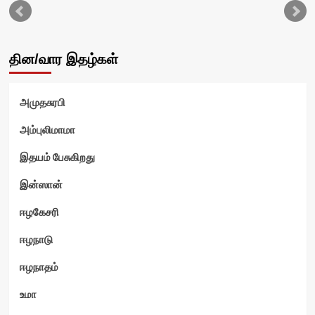
தின/வார இதழ்கள்
அமுதசுரபி
ம்
அம்புலிமாமா
இதயம் பேசுகிறது
இன்ஸான்
ஈழகேசரி
ஈழநாடு
ஈழநாதம்
உமா