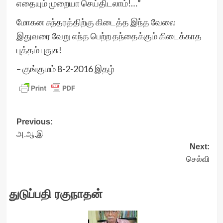
எதையும் முறையா செய்திடலாம்!…”
மோகன சுந்தரத்திற்கு கிடைத்த இந்த வேலை
இதுவரை வேறு எந்த பெற்ற தந்தைக்கும் கிடைக்காத
புத்தம் புதுசு!
– குங்குமம் 8-2-2016 இதழ்
Post
Previous:
அ.ஆ.இ
navigation
Next:
செல்வி
துடுப்பதி ரகுநாதன்