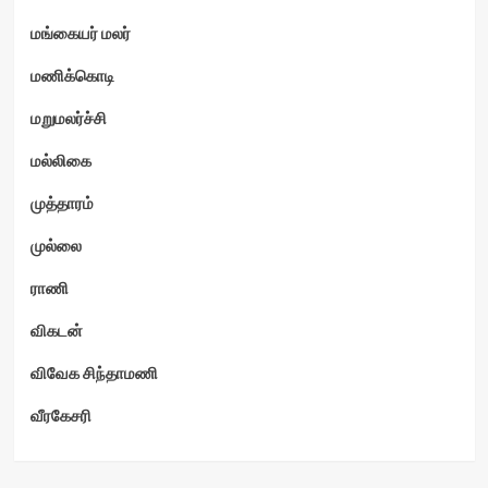
மங்கையர் மலர்
மணிக்கொடி
மறுமலர்ச்சி
மல்லிகை
முத்தாரம்
முல்லை
ராணி
விகடன்
விவேக சிந்தாமணி
வீரகேசரி