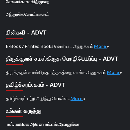
சேவைக்கான விதிமுறை
அந்தரங்க கொள்கைகள்
மின்கவி - ADVT
E-Book / Printed Books வெளியிட அணுகவும்
More
»
திருக்குறள் சமஸ்கிருத மொழிபெயர்ப்பு - ADVT
திருக்குறள் சமஸ்கிருத புத்தகத்தை வாங்க அணுகவும்
More
»
தமிழ்ச்சரம்.காம் - ADVT
தமிழ்ச்சரம் பற்றி அறிந்து கொள்ள...
More
»
உங்கள் கருத்து
எஸ். பாயிஸா அலி
on
எம்.எஸ்.அமானுல்லா