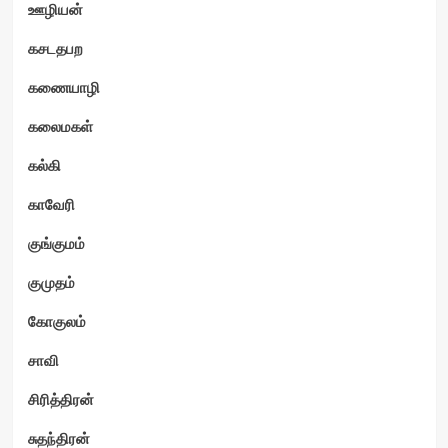
ஊழியன்
கசடதபற
கணையாழி
கலைமகள்
கல்கி
காவேரி
குங்குமம்
குமுதம்
கோகுலம்
சாவி
சிரித்திரன்
சுதந்திரன்