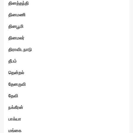
தினத்தந்தி
தினமணி
தினபூமி
தினமலர்
திராவிடநாடு
தீபம்
தென்றல்
தேனருவி
தேவி
நக்கீரன்
பாக்யா
மங்கை