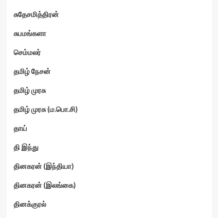
சுதேசமித்திரன்
சுபமங்களா
செம்மலர்
தமிழ் நேசன்
தமிழ் முரசு
தமிழ் முரசு (ம.பொ.சி)
தாய்
தி இந்து
தினகரன் (இந்தியா)
தினகரன் (இலங்கை)
தினக்குரல்