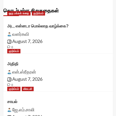
தொடர்புள்ள சிறுகதைகள்
ஒரு பக்கக் கதை
குடும்பம்
அட, என்னடா பொல்லாத வாழ்க்கை?
வளர்கவி
August 7, 2026
0
குடும்பம்
அதிதி
என்.ஸ்ரீதரன்
August 7, 2026
0
குடும்பம்
விகடன்
சாயல்
ஜே.எம்.சாலி