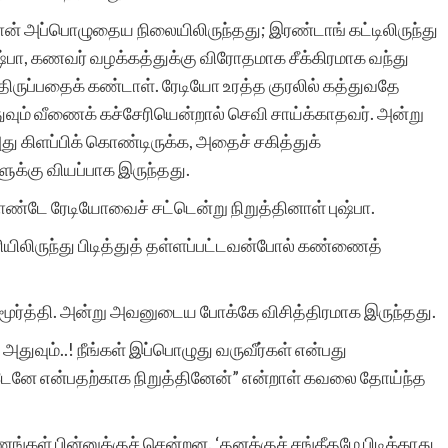
ன் அப்பொழுதைய நிலையிலிருந்தது; இரண்டாங் கட்டிலிருந்து
ா, கணவர் வழக்கத்துக்கு விரோதமாக சீக்கிரமாக வந்து
ந்திருப்பதைக் கண்டாள். ரேடியோ உரத்த குரலில் கத்துவதே
அதுவும் வீணைக் கச்சேரியென்றால் செவி சாய்க்காதவர். அன்று
 கிளப்பிக் கொண்டிருக்க, அதைச் சகித்துக்
க்கு வியப்பாக இருந்தது.
ொண்டே ரேடியோவைச் சட்டென்று நிறுத்தினாள் புஷ்பா.
யிலிருந்து பிடித்துத் தள்ளப்பட்டவன்போல் கண்ணைத்
மூர்த்தி. அன்று அவனுடைய போக்கே விசித்திரமாக இருந்தது.
அதுவும்..! நீங்கள் இப்பொழுது வருவீர்கள் என்பது
ட்டேனே என்பதற்காக நிறுத்தினேன்” என்றாள் கவலை தோய்ந்த
கள் பின்னுக்குச் சென்றன. ‘தனக்குச் சங்கீதமே பிடிக்காது