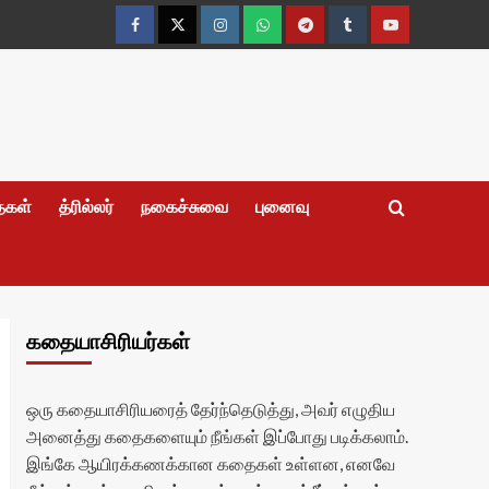
Facebook
Twitter
Instagram
Whatsapp
Telegram
Tumblr
YouTube
தைகள்
த்ரில்லர்
நகைச்சுவை
புனைவு
கதையாசிரியர்கள்
ஒரு கதையாசிரியரைத் தேர்ந்தெடுத்து, அவர் எழுதிய
அனைத்து கதைகளையும் நீங்கள் இப்போது படிக்கலாம்.
இங்கே ஆயிரக்கணக்கான கதைகள் உள்ளன, எனவே