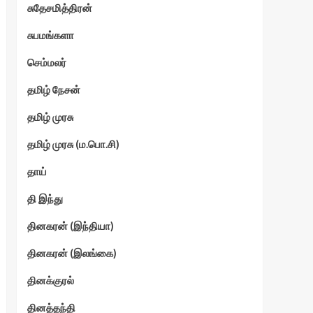
சுதேசமித்திரன்
சுபமங்களா
செம்மலர்
தமிழ் நேசன்
தமிழ் முரசு
தமிழ் முரசு (ம.பொ.சி)
தாய்
தி இந்து
தினகரன் (இந்தியா)
தினகரன் (இலங்கை)
தினக்குரல்
தினத்தந்தி