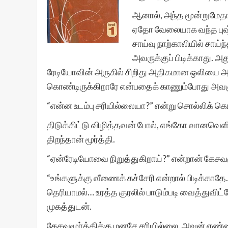
ஆனால், அந்த மூன்றுமேதா
ஏதோ வேலையாக வந்த புஷ்ப
சாய்வு நாற்காலியில் சாய்
அவருக்குப் பிடிக்காது. 
ரேடியோவின் அருகில் சிறிது அதிகமான ஒலியை அது
கொண்டிருக்கிறாரே என்பதைக் காணும்போது அவளு
“என்ன உடம்பு சரியில்லையா?” என்று சொல்லிக் க
திடுக்கிட்டு விழித்தவன் போல், எங்கோ வானவெளி
திறந்தான் மூர்த்தி.
“ஏன்ரேடியோவை நிறுத்துகிறாய்?” என்றான் கேசவ
“உங்களுக்கு வீணைக் கச்சேரி என்றால் பிடிக்காதே. 
தெரியாமல்… உரத்த குரலில் பாடும்படி வைத்துவி
முகத்துடன்.
கேசவமூர்த்திக்கு மனசே சரியில்லை. அவன் எண்ணங்