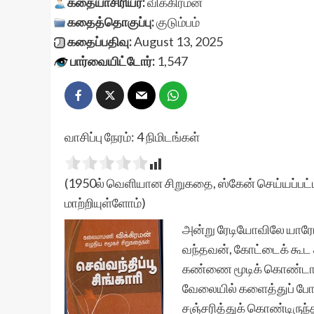
கதையாசிரியர்:
விக்கிரமன்
கதைத்தொகுப்பு:
குடும்பம்
கதைப்பதிவு:
August 13, 2025
பார்வையிட்டோர்:
1,547
வாசிப்பு நேரம்:
4
நிமிடங்கள்
(1950ல் வெளியான சிறுகதை, ஸ்கேன் செய்யப்பட்ட
மாற்றியுள்ளோம்)
அன்று ரேடியோவிலே யாரோ 
வந்தவன், கோட்டைக் கூட க
கண்ணை மூடிக் கொண்டான்
வேலையில் களைத்துப் போய
சஞ்சரித்துக் கொண்டிரு