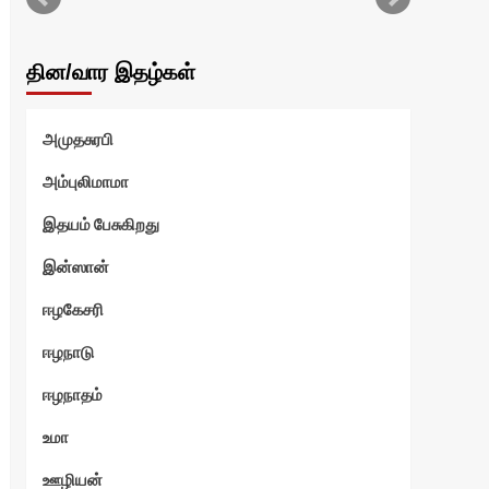
தின/வார இதழ்கள்
அமுதசுரபி
அம்புலிமாமா
இதயம் பேசுகிறது
இன்ஸான்
ஈழகேசரி
ஈழநாடு
ஈழநாதம்
உமா
ஊழியன்