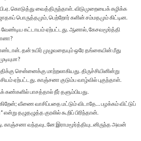
படிக்கிறார்கள் என்பதைக்
பி.ஏ. கொடுத்து வைத்திருந்தாள். விடுமுறையைக் கழிக்க
ஜாதகப் பொருத்தமும், பெற்றோர் களின் சம்மதமும் கிட்டின.
கண்டேன். தொடர்ந்து
 வேண்டிய கட்டாயம் ஏற்பட்டது. ஆனால், கேசவமூர்த்தி
இலக்கியவாதிகளுக்கு
ுவானா?
ஆதரவு தாருங்கள்.
ண்டான். தன் உயிர் முழுவதையும் ஒரே தங்கையின் மீது
முடியுமா?
திக்கு சென்னைக்கு மாற்றலாகியது. திருச்சியினின்று
் ஏற்பட்டது. காஞ்சனா குடும்ப வாழ்வில் புகுந்தாள்.
க் கண்களில் பாசத்தால் நீர் தளும்பியது.
சுப்ரபாரதிமணி
ோகிறேன்; வீணை வாசிப்பதை மட்டும் விடாதே… பழக்கம் விட்டுப்
” என்று தழுதழுத்த குரலில் கூறிப் பிரிந்தான்.
ு. காஞ்சனா வந்தவுடனே இராமமூர்த்தியுடனிருந்த அவன்