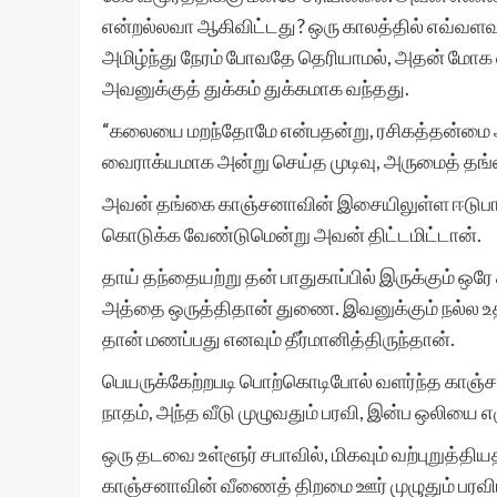
என்றல்லவா ஆகிவிட்டது? ஒரு காலத்தில் எவ்வளவு
அமிழ்ந்து நேரம் போவதே தெரியாமல், அதன் மோக
அவனுக்குத் துக்கம் துக்கமாக வந்தது.
“கலையை மறந்தோமே என்பதன்று, ரசிகத்தன்மை அற
வைராக்யமாக அன்று செய்த முடிவு, அருமைத் தங்
அவன் தங்கை காஞ்சனாவின் இசையிலுள்ள ஈடுபாட்ட
கொடுக்க வேண்டுமென்று அவன் திட்டமிட்டான்.
தாய் தந்தையற்று தன் பாதுகாப்பில் இருக்கும் 
அத்தை ஒருத்திதான் துணை. இவனுக்கும் நல்ல உத
தான் மணப்பது எனவும் தீர்மானித்திருந்தான்.
பெயருக்கேற்றபடி பொற்கொடிபோல் வளர்ந்த காஞ்சன
நாதம், அந்த வீடு முழுவதும் பரவி, இன்ப ஒலியை எழு
ஒரு தடவை உள்ளூர் சபாவில், மிகவும் வற்புறுத்தியத
காஞ்சனாவின் வீணைத் திறமை ஊர் முழுதும் பரவ