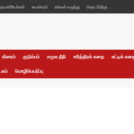
யாசிரியர்கள்
சுயவிபரம்
உங்கள் கருத்து
தொடர்பிற்கு
கிரைம்
குடும்பம்
சமூக நீதி
சரித்திரக் கதை
சுட்டிக் க
டகம்
மொழிபெயர்ப்பு