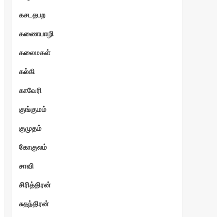
கசடதபற
கணையாழி
கலைமகள்
கல்கி
காவேரி
குங்குமம்
குமுதம்
கோகுலம்
சாவி
சிரித்திரன்
சுதந்திரன்