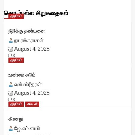
தொடர்புள்ள சிறுகதைகள்
குடும்பம்
நீதிக்கு தண்டனை
நா.ரங்கராசன்
August 4, 2026
0
குடும்பம்
உண்மை சுடும்
என்.ஸ்ரீதரன்
August 4, 2026
0
குடும்பம்
விகடன்
கிணறு
ஜே.எம்.சாலி