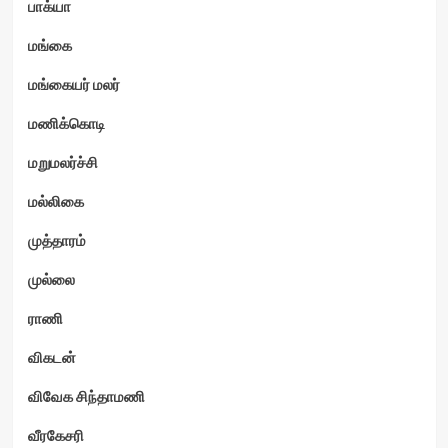
பாக்யா
மங்கை
மங்கையர் மலர்
மணிக்கொடி
மறுமலர்ச்சி
மல்லிகை
முத்தாரம்
முல்லை
ராணி
விகடன்
விவேக சிந்தாமணி
வீரகேசரி