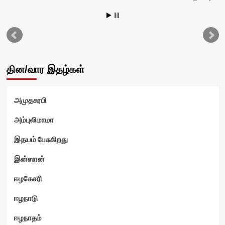
தின/வார இதழ்கள்
அமுதசுரபி
அம்புலிமாமா
இதயம் பேசுகிறது
இன்ஸான்
ஈழகேசரி
ஈழநாடு
ஈழநாதம்