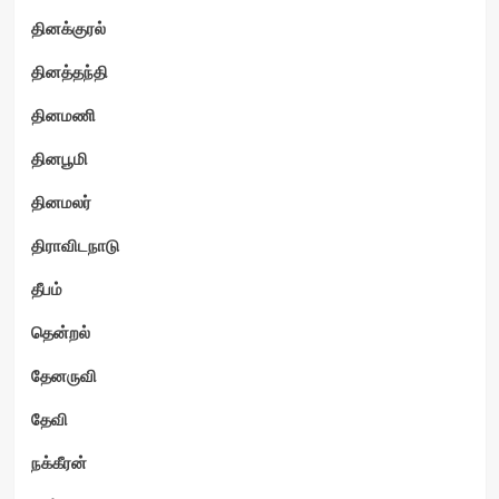
தினக்குரல்
தினத்தந்தி
தினமணி
தினபூமி
தினமலர்
திராவிடநாடு
தீபம்
தென்றல்
தேனருவி
தேவி
நக்கீரன்