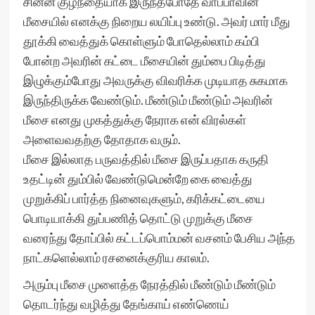
சின்ன குழந்தையாக இருந்தபோதே வாப்பாவின்
மீசையில் எனக்கு நிறைய லயிப்பு உண்டு. அவர் மார் மீது
தூக்கி வைத்துக் கொள்ளும் போதெல்லாம் கம்பி
போன்ற அவரின் கட்டை மீசையின் தும்பை பிடித்து
இழுக்கும்போது அவருக்கு விவரிக்க முடியாத சுகமாக
இருந்திருக்க வேண்டும். மீண்டும் மீண்டும் அவரின்
மீசை எனது முகத்துக்கு நேராக என் விரல்கள்
அளைவவதற்கு தோதாக வரும்.
மீசை இல்லாத பருவத்தில் மீசை இருப்பதாக கருதி
உதட்டின் தும்பில் வேண்டுமென்றே கை வைத்து
முறுக்கிப் பார்த்த நினைவுகளும், கரிக்கட்டையை
பொடியாக்கி துப்பணித் தொட்டு முறுக்கு மீசை
வரைந்து தோப்பில் கட்டப்பொம்மன் வசனம் பேசிய அந்த
நாட்களெல்லாம் ரசனைக்குரிய காலம்.
அரும்பு மீசை முளைத்த நேரத்தில் மீண்டும் மீண்டும்
தொடர்ந்து வழித்து தேங்காய் எண்ணெய்