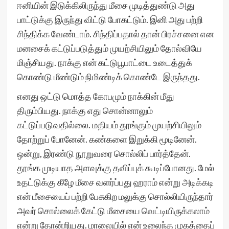
ஈனியின் இடுக்கிலிருந்து மீசை முடித்துண்டு அது
பாட்டுக்கு இருந்து விட்டு போகட்டும். இனி அது பற்றி
சிந்திக்க வேண்டாம். சிந்திப்பதால் தான் பிரச்சனை என
மனசைக் கட்டுப்படுத்தும் முயற்சியிலும் தோல்வியே
மிஞ்சியது. நாக்கு என் கட்டுபூபாட்டை உடைத்துக்
கொண்டு மீண்டும் நிமிண்டிக் கொண்டே இருந்தது.
எனது ஒட்டு மொத்த கோபமும் நாக்கின் மீது
திரும்பியது. நாக்கு எது சொன்னாலும்
கட்டுப்படுவதில்லை. மதியம் தூங்கும் முயற்சியிலும்
தோற்றுப் போனேன். கண்களை இறுக்கி மூடினேன்.
ஒன்று, இரண்டு நூறுவரை சொல்லிப் பார்த்தேன்.
தூங்க முடியாத அளவுக்கு தவிப்புக் கூடிப்போனது. மேல்
உதட்டுக்கு கீழே மீசை வளர்ப்பது ஹராம் என்று அடிக்கடி
என் மீசையைப் பற்றி பேசுகிற மலுக்கு சொல்லியிருந்தார்
அவர் சொல்லைக் கேட்டு மீசையை வெட்டியிருக்கலாம்
என்று தோன்றியது. மாலையில் என் உலைந்த முகத்தைப்