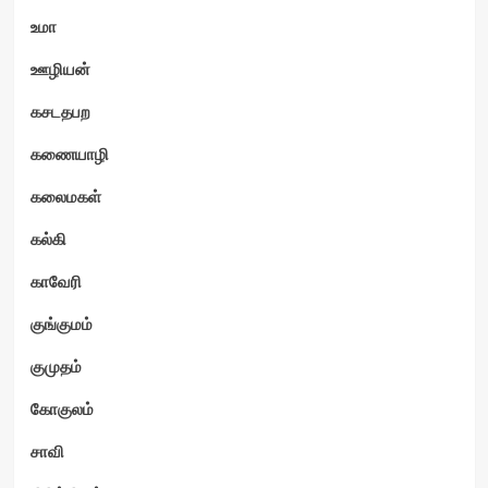
உமா
ஊழியன்
கசடதபற
கணையாழி
கலைமகள்
கல்கி
காவேரி
குங்குமம்
குமுதம்
கோகுலம்
சாவி