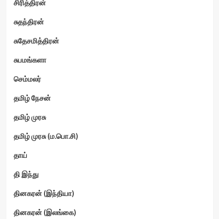
சிரித்திரன்
சுதந்திரன்
சுதேசமித்திரன்
சுபமங்களா
செம்மலர்
தமிழ் நேசன்
தமிழ் முரசு
தமிழ் முரசு (ம.பொ.சி)
தாய்
தி இந்து
தினகரன் (இந்தியா)
தினகரன் (இலங்கை)