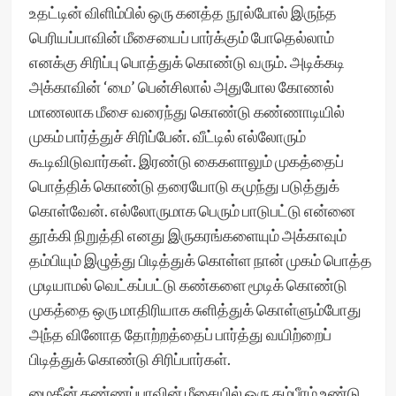
உதட்டின் விளிம்பில் ஒரு கனத்த நூல்போல் இருந்த
பெரியப்பாவின் மீசையைப் பார்க்கும் போதெல்லாம்
எனக்கு சிரிப்பு பொத்துக் கொண்டு வரும். அடிக்கடி
அக்காவின் ‘மை’ பென்சிலால் அதுபோல கோணல்
மாணலாக மீசை வரைந்து கொண்டு கண்ணாடியில்
முகம் பார்த்துச் சிரிப்பேன். வீட்டில் எல்லோரும்
கூடிவிடுவார்கள். இரண்டு கைகளாலும் முகத்தைப்
பொத்திக் கொண்டு தரையோடு கமுந்து படுத்துக்
கொள்வேன். எல்லோருமாக பெரும் பாடுபட்டு என்னை
தூக்கி நிறுத்தி எனது இருகரங்களையும் அக்காவும்
தம்பியும் இழுத்து பிடித்துக் கொள்ள நான் முகம் பொத்த
முடியாமல் வெட்கப்பட்டு கண்களை மூடிக் கொண்டு
முகத்தை ஒரு மாதிரியாக சுளித்துக் கொள்ளும்போது
அந்த வினோத தோற்றத்தைப் பார்த்து வயிற்றைப்
பிடித்துக் கொண்டு சிரிப்பார்கள்.
மைதீன் கண்ணப்பாவின் மீசையில் ஒரு கம்பீரம் உண்டு.