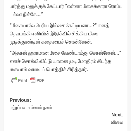
பார்த்து மலுக்குக் கேட்டார் ”என்னா மீசைக்காரா ரொம்ப
டல்லா நிக்கே….”
”மீசையாலே பெரிய இம்சை கேட்டியளா…?” எனத்
தொடங்கி ஈனியின் இடுக்கில் சிக்கிய மீசை
முடித்துண்டின் கதையைச் சொன்னேன்.
”அதான் ஹராமான மீசை வேண்டாம்னு சொன்னேன்…”
எனச் சொல்லி விட்டு யானை முடி மோதிரம் கிடந்த
கையால் வாயைப் பொத்திச் சிரித்தார்.
Post
Previous:
மற்றப்படி, எல்லாம் நலம்
navigation
Next:
உரிமை