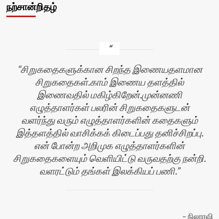
நற்சான்றிதழ்
சிறுகதைகளுக்கான சிறந்த இணையதளமான
சிறுகதைகள்.காம் இணைய தளத்தில்
இணைவதில் மகிழ்கிறேன்.முன்னணி
எழுத்தாளர்கள் பலரின் சிறுகதைகளுடன்
வளர்ந்து வரும் எழுத்தாளர்களின் கதைகளும்
இத்தளத்தில் வாசிக்கக் கிடைப்பது தனிச்சிறப்பு.
என் போன்ற அறிமுக எழுத்தாளர்களின்
சிறுகதைகளையும் வெளியிட்டு வருவதற்கு நன்றி.
வளரட்டும் தங்கள் இலக்கியப் பணி.
ர்
நிலாரவி