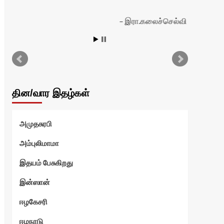
இரா.கலைச்செல்வி
தின/வார இதழ்கள்
அமுதசுரபி
அம்புலிமாமா
இதயம் பேசுகிறது
இன்ஸான்
ஈழகேசரி
ஈழநாடு