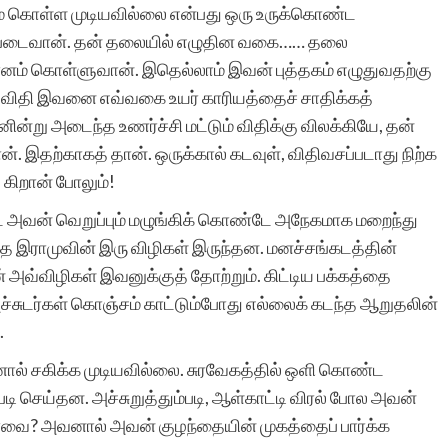
சித்திரவீதிக்க
ம் கொள்ள முடியவில்லை என்பது ஒரு உருக்கொண்ட
ப் படைவான். தன் தலையில் எழுதின வகை…… தலை
ம் கொள்ளுவான். இதெல்லாம் இவன் புத்தகம் எழுதுவதற்கு
மாக விதி இவனை எவ்வகை உயர் காரியத்தைச் சாதிக்கத்
்று அடைந்த உணர்ச்சி மட்டும் விதிக்கு விலக்கியே, தன்
். இதற்காகத் தான். ஒருக்கால் கடவுள், விதிவசப்படாது நிற்க
 கிறான் போலும்!
ட அவன் வெறுப்பும் மழுங்கிக் கொண்டே அநேகமாக மறைந்து
ை இராமுவின் இரு விழிகள் இருந்தன. மனச்சங்கடத்தின்
் அவ்விழிகள் இவனுக்குத் தோற்றும். கிட்டிய பக்கத்தை
்சுடர்கள் கொஞ்சம் காட்டும்போது எல்லைக் கடந்த ஆறுதலின்
.
வனால் சகிக்க முடியவில்லை. சுரவேகத்தில் ஒளி கொண்ட
 செய்தன. அச்சுறுத்தும்படி, ஆள்காட்டி விரல் போல அவன்
்வை? அவனால் அவன் குழந்தையின் முகத்தைப் பார்க்க