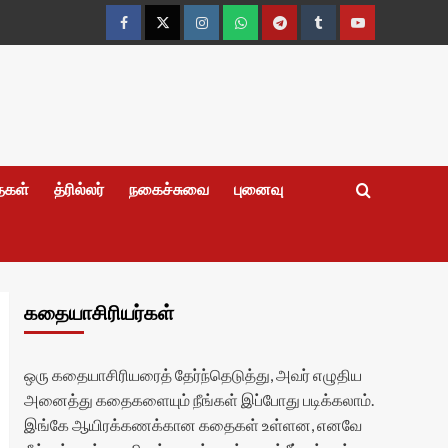
Facebook
Twitter
Instagram
Whatsapp
Telegram
Tumblr
YouTube
தைகள்
த்ரில்லர்
நகைச்சுவை
புனைவு
கதையாசிரியர்கள்
ஒரு கதையாசிரியரைத் தேர்ந்தெடுத்து, அவர் எழுதிய
அனைத்து கதைகளையும் நீங்கள் இப்போது படிக்கலாம்.
இங்கே ஆயிரக்கணக்கான கதைகள் உள்ளன, எனவே