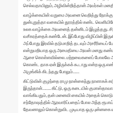
செல்வதாயினும், அழிவின்றித்தான் அவர்கள் மனத
வாழ்க்கையின் வறுமை அவனை வெறித்து நோக்குகிற
துன்புறுத்தா வகையில் தூரத்தில் கண்ட வெளியில
உலக வாழ்க்கை அவனைத் தன்னிடம் இழுத்தது. சிற
வசீகரத்தைக் கண்டேன். இப்போது விழிப்பின் இ
அப்போது இரவில் தடுமாறித் தடவும் அசரீரியைப் 
என்றுமறியாத ஒரு அமைதியை அவன் மனது கண்டத
ஆசை கொள்ளவில்லை. மற்றவைகளைப் போலவே அவ
கொண்ட தாக ஏன் இருக்கக் கூடாது என்ற ஒரு எண்
அமுங்கிக் கிடந்தது போலும்……
கிட்டுவின் குழந்தை ராமு நான்கைந்து நாளாகக்
இருந்தான்…….. கிட்டு, ஒரு கடையில் குமாஸ்தாவாக
வாங்கியதும், தன் மனைவி கையில் அதைக் கொடுத
சந்தோஷத்தில் ஆரவாரிப்பதைப் போல அந்த ரூபாய
தேவனாலும் கொன்றுவிட முடியாத ஒரு புன்னகை ய