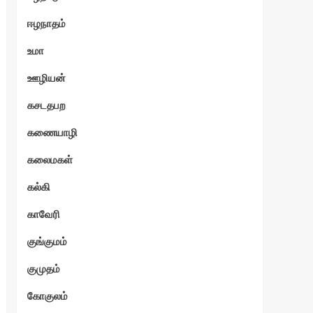
ஈழநாதம்
உமா
ஊழியன்
கசடதபற
கணையாழி
கலைமகள்
கல்கி
காவேரி
குங்குமம்
குமுதம்
கோகுலம்