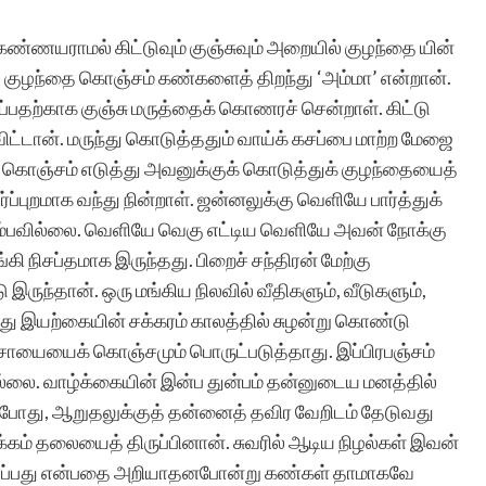
கண்ணயராமல் கிட்டுவும் குஞ்சுவும் அறையில் குழந்தை யின்
பால் குழந்தை கொஞ்சம் கண்களைத் திறந்து ‘அம்மா’ என்றான்.
ப்பதற்காக குஞ்சு மருத்தைக் கொணரச் சென்றாள். கிட்டு
விட்டான். மருந்து கொடுத்ததும் வாய்க் கசப்பை மாற்ற மேஜை
்து கொஞ்சம் எடுத்து அவனுக்குக் கொடுத்துக் குழந்தையைத்
்ப்புறமாக வந்து நின்றாள். ஜன்னலுக்கு வெளியே பார்த்துக்
ும்பவில்லை. வெளியே வெகு எட்டிய வெளியே அவன் நோக்கு
ி நிசப்தமாக இருந்தது. பிறைச் சந்திரன் மேற்கு
ுந்தான். ஒரு மங்கிய நிலவில் வீதிகளும், வீடுகளும்,
து இயற்கையின் சக்கரம் காலத்தில் சுழன்று கொண்டு
் சாயையைக் கொஞ்சமும் பொருட்படுத்தாது. இப்பிரபஞ்சம்
வில்லை. வாழ்க்கையின் இன்ப துன்பம் தன்னுடைய மனத்தில்
து, ஆறுதலுக்குத் தன்னைத் தவிர வேறிடம் தேடுவது
கம் தலையைத் திருப்பினான். சுவரில் ஆடிய நிழல்கள் இவன்
ார்ப்பது என்பதை அறியாதனபோன்று கண்கள் தாமாகவே