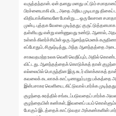
வருத்தந்தான். ஏன் தனது மனது மட்டும் சமாதான
பிரச்னையாகி விட, அதை அறிய முடியாது திகை
விதியாக்கினவனே போன்று…. ஒரு லேசான சமாதான
முன்பு. புத்தக வேலை முடிந்தது; குருட்டுத்தன
தள்ளியது என்று எண்ணுவது உண்டு. ஆனால், அதனின
உள்ளக் கிளர்ச்சியின் ஒரு ஆனந்தமெனக் கருதினான
எப்போதும், சிருஷ்டித்து, அந்த ஆனந்தத்தை அடை
சாசுவதமற்ற உலக வெளி வெறிப்பும், அதில் கொண்
விட்டது. ஆனந்தத்தைக் கொடுக்கத் தான் குழந்த
எல்லையில் பொருந்தின இரு சுடர் விளக்காகத் தான
கவலைக் கடலாகக் காட்டினாலும்,மறு பக்கத்தை அச
இன்பசாகர வெளியை, கிட்டுவால் பார்க்க முடிந்தது
குழந்தை சுரத்தில் சங்கடப்படுவதைப் பார்க்க அ
குழந்தையின் கண்கள், இவனைப் பயம் கொள்ளும்படி
போகும் இடத்தைக் காட்டுவதா அக்கண்களின் பார