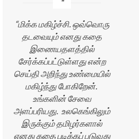
மிக்க மகிழ்ச்சி. ஒவ்வொரு
வண
தடவையும் எனது கதை
இணையதளத்தில்
சி
சேர்க்கப்பட்டுள்ளது என்ற
படி
செய்தி அறிந்து உண்மையில்
மகிழ்ந்து போகிறேன்.
உங்களின் சேவை
அளப்பரியது. உலகெங்கிலும்
மகி
இருக்கும் தமிழர்களால்
எனது கதை படிக்கப் படுவது
கதை