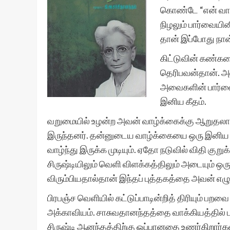
கொண்டே “என் வாழ்
நிழலும் பார்வையினி
தான் இப்போது நா
கிட்டுவின் கண்கள
தெரிபவன்தான். அ
அவைகளின் பார்வை 
இனிய கீதம்.
வறுமையில் உழன்ற அவன் வாழ்க்கைக்கு ஆறுதலா
இருந்தனர். தன்னுடைய வாழ்க்கையை ஒரு இனிய 
வாழ்ந்து இருக்க முடியும். ஏதோ நடுவில் விதி குற
சிருஷ்டியிலும் வெளி விளக்கத்திலும் அடையும
விரும்பியதால்தான் இந்தப் புத்தகத்தை அவன் எழ
பிரபஞ்ச வெளியில் கட்டுப்பாடின்றித் திரியும் பற
அக்காவியம். சாசுவதானந்தத்தை வாக்கியத்தில் 
சிருஷ்டி ஆனந்தத்திற்கு ஒப்பானதை உணர்கிறார்கள்