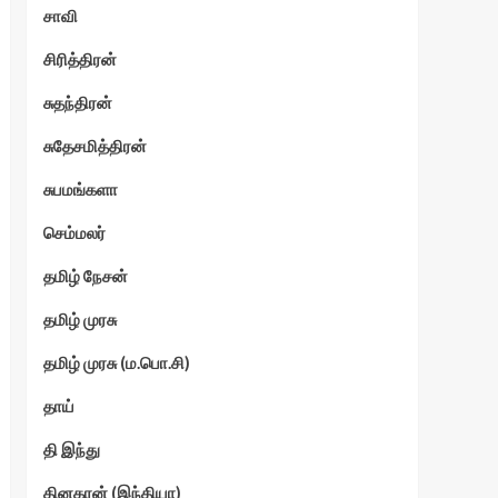
சாவி
சிரித்திரன்
சுதந்திரன்
சுதேசமித்திரன்
சுபமங்களா
செம்மலர்
தமிழ் நேசன்
தமிழ் முரசு
தமிழ் முரசு (ம.பொ.சி)
தாய்
தி இந்து
தினகரன் (இந்தியா)