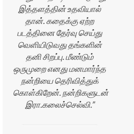
ாரன்
இத்தளத்தின் உதவியால்
தான். கதைக்கு ஏற்ற
தள
படத்தினை தேர்வு செய்து
எனக
வெளியிடுவது தங்களின்
எ
தனி சிறப்பு. மீண்டும்
வாச
ஒருமுறை எனது மனமார்ந்த
தளம
நன்றியை தெரிவித்துக்
அ
கொள்கிறேன். நன்றிகளுடன்
செ
இரா.கலைச்செல்வி.