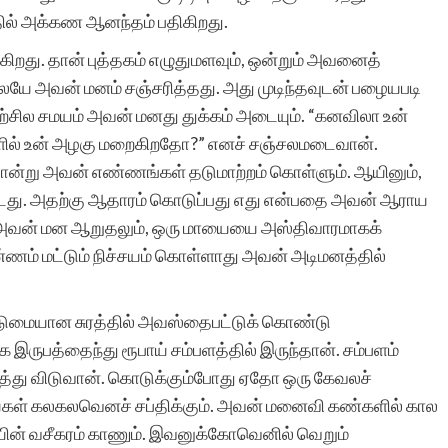
ில் அக்கண ஆனந்தம் பதிகிறது.
து. தான் புத்தகம் எழுதுமளவும், ஒன்றும் அவனைத்
சிறுகதைகள் மிக
ேயே அவன் மனம் சஞ்சரித்தது. அது முடிந்தவுடன் பழையபடி
அருமையான தளமாக
்சில சமயம் அவன் மனது துக்கம் அடையும். “கனவிலா உன்
ருளில் உன் அழகு மறைகிறதோ?” எனச் சஞ்சலமடைவான்.
உள்ளது. கமல்ஹாசனின்
போன்று அவன் எண்ணங்கள் தடுமாற்றம் கொள்ளும். ஆயினும்,
சிறுகதையை
ு. அதற்கு ஆதாரம் கொடுப்பது எது என்பதை அவன் ஆராய
ன் மன ஆறுதலும், ஒரு மாயையை அஸ்திவாரமாகக்
இத்தளத்தில்தான்
ணம் மட்டும் நிச்சயம் கொள்ளாது அவன் அடிமனத்தில்
வாசித்தேன். பகிர்விற்கு
நன்றி.
 கடுமையான சுரத்தில் அவஸ்தைபட்டுக் கொண்டு
 இருபத்தைந்து ரூபாய் சம்பளத்தில் இருந்தான். சம்பளம்
்து விடுவான். கொடுக்கும்போது ஏதோ ஒரு கேவலச்
்கள் கலகலவெனச் சப்திக்கும். அவன் மனைவி கண்களில் கால
ின் வசீகரம் காணும். இவனுக்கோவெனில் வெறும்