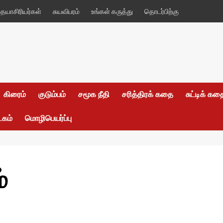
யாசிரியர்கள்
சுயவிபரம்
உங்கள் கருத்து
தொடர்பிற்கு
கிரைம்
குடும்பம்
சமூக நீதி
சரித்திரக் கதை
சுட்டிக் க
டகம்
மொழிபெயர்ப்பு
்