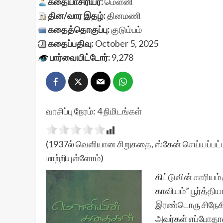
கதையாசிரியர்:
மௌனி
தின/வார இதழ்:
தினமணி
கதைத்தொகுப்பு:
குடும்பம்
கதைப்பதிவு:
October 5, 2025
பார்வையிட்டோர்:
9,278
வாசிப்பு நேரம்:
4
நிமிடங்கள்
(1937ல் வெளியான சிறுகதை, ஸ்கேன் செய்யப்பட்ட
மாற்றியுள்ளோம்)
கிட்டுவின் காரியம
காவியம்” பூர்த்தி
இரண்டொரு சிநேகித
அவர்கள் எப்போதாவத