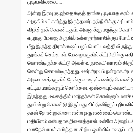
முடியவில்லை……
அன்று இரவு குழந்தைக்குத் தாங்க முடியாத கரம். 
அருகில் உட்கார்ந்து இருந்தனர். நடுநிசிக்கு அப்
விழித்துக் கொண்டதும், அவனுக்கு மருந்து கொடு
எழுந்து மேஜை அருகில் உள்ள நாற்காலிக்குப் போய்
மீது இருந்த திராக்ஷைப் பழப் பொட்டலத்தி லிருந
தூங்கச் செய்தாள். மேஜையருகில் கிட்டுவிற்கு எதிர
கொண்டிருந்த கிட்டு அவள் வருகையினாலும் திர
சென்று கொண்டிருந்தது. ஊர் அரவம் நன்றாக அடங்க
அடிவானத்தருகில் தேங்குவதைக் கண்டு கொண்டு இர
எட்டிய மரங்களும் தெரிந்தன. ஒன்றையும் கவனியா
இருந்தது. உலகத்தில் மாந்தர்கள் கொள்ளும் மனச
துயின்று கொண்டு இருப்பது கிட்டுவிற்குப் புரிய
தான் தோன்றுகிறதா என்ற ஒரு எண்ணம் கொண்டபோ
மதியீனம் என்பதாக நினைத்தான். உள்ளே அறைப்பக்
மனதேபோலச் சலித்தன. சிறிய ஒளியில் எதைப் ப