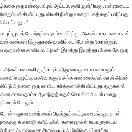
க்கை ஒரு உன்னத நிழல் ஆட்டம். ஒளி குன்றியது. என்னுடைய
ன்றும் மங்கி விட்டது. விலகி நின்று உலகநாடகத்தைப் பார்ப்பது
ன் செய்வது…”
ையும் முகத் தோற்றத்தையும் தவிர்த்து, அவன் சாதாரணமாகத்
வன் கண்கள் இரு ஞானவொளிச் சுடர்போன்று தோன்றும்.
ஒரு உன்ன காவியம். அவன் இழுத்து இழுத்துப் பேசுவதே ஒரு
க அவன் மனைவி குஞ்சுவும், ஆறு வயதுடைய பையனும்
கனவில் கழிப்பதாகவே கருதி அந்த எண்ணத்தில் தான் அவன்
ுக்கிட்டு அவனை ஒரு காவிய கர்த்தனாக்கி விட்டது. ஒருக்கால்
் ஒருகண சாசுவதாம்ச ஆனந்தத்தைக் கொள்ள அவன் மனது
ுதினான் போலும்.
வை போன்ற ஞான உணர்வைப் பிடித்துக் கூட்டிலடைத்தது. தான்
புதைத்துக் கண்டு களிப்பதில், கலைஞர்கள் கடவுளுடைய
 போலும். எவ்வகை சிருஷ்டியும் அழிவிற்கு விரைந்து