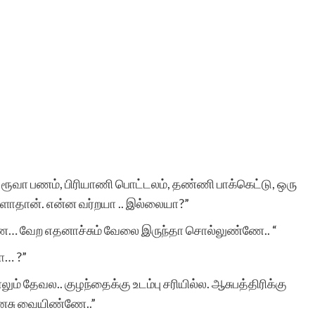
00 ரூவா பணம், பிரியாணி பொட்டலம், தண்ணி பாக்கெட்டு, ஒரு
ளோதான். என்ன வர்றயா .. இல்லையா?”
ே… வேற எதனாச்சும் வேலை இருந்தா சொல்லுண்ணே.. “
ோ… ?”
 தேவல.. குழந்தைக்கு உடம்பு சரியில்ல. ஆசுபத்திரிக்கு
 மனசு வையிண்ணே..”