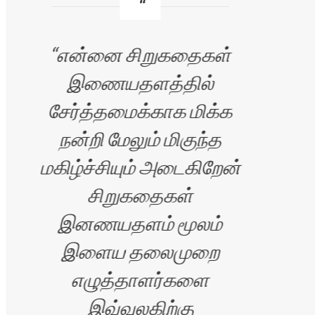
என்னை சிறுகதைகள்
இணையதளத்தில்
வி
சேர்த்தமைக்காக மிக்க
நன்றி மேலும் மிகுந்த
மு
மகிழ்ச்சியும் அடைகிறேன்
மனம
சிறுகதைகள்
பழ
இனணயதளம் மூலம்
இளைய தலைமுறை
எழுத்தாளர்களை
அலை
ிரன்
இவ்வுலகிற்கு
படி