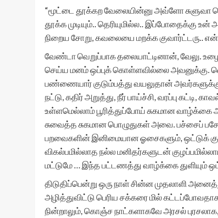
“மூட்டை தூக்கற வேலையின்னு அவ்ளோ சுளுவா சொல
தூக்க முடியும்.. தெரியுமில்ல.. இப்போதைக்கு உன
நிறைய சோறு, கவலையை மறக்க குவார்ட்டரு.. என
வேண்டா வெறுப்பாக தலையாட்டினான், வேலு. உழைச்
செய்ய மனம் ஒப்புக் கொள்ளவில்லை அவனுக்கு. வெ
பண்ணையார் குடும்பத்து வயலுதான் அவர்களுக்கு உயி
நட்டு, கதிர் அறுத்து, நீர் பாய்ச்சி, வரப்பு கட்ட
உள்ளமெல்லாம் பூரித்துப்போய் சுகமான வாழ்க்கை
சுவைத்த சுகமான பொழுதுகள் அவை. பச்சைப் பசே
பறவைகளின் இனிமையான ஓசைகளும், ஒட்டுக் குடி
விகல்பமில்லாத நல்ல மனிதர்களுடன் குழப்பமில்
மட்டுமே … இந்த பட்டணத்து வாழ்க்கை துளியும் ஒ
திடுதிப்பென்று ஒரு நாள் சின்ன முதலாளி அனைத
அழித்துவிட்டு பெரிய சக்கரை மில் கட்டப்போவ
நின்றாலும், கொஞ்ச நாட்களாகவே அரசல் புரசலாக,