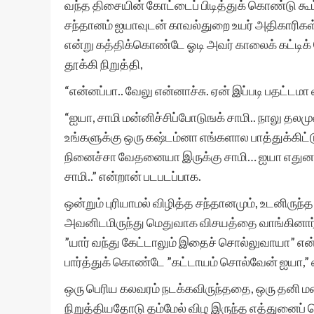
வந்த திசையின் கோட்டைப் பிடித்துக் கொண்டு கூ
சந்தானம் ஐயாவுடன் காவல்துறை உயர் அதிகாரிக
என்று கத்திக்கொண்டே ஓடி அவர் காலைக் கட்டிக்
தூக்கி நிறுத்தி,
“என்னப்பா.. வேலு என்னாச்சு. ஏன் இப்படி பதட்டமா 
“ஐயா, சாமி மன்னிச்சிப்போடுஙக் சாமி.. நாலு தல
உங்களுக்கு ஒரு கஷ்டம்னா எங்களால பாத்துக்கிட
நினைச்சா வேதனையா இருக்கு சாமி… ஐயா எதுனாச்
சாமி..” என்றான் படபடப்பாக.
ஒன்றும் புரியாமல் விழித்த சந்தானமும், உடனிருந
அவனிடமிருந்து மெதுவாக விசயத்தை வாங்கினார்
”யார் வந்து கேட்டாலும் இதைச் சொல்லுவாயா” என்
பார்த்துக் கொண்டே ”கட்டாயம் சொல்வேன் ஐயா,” 
ஒரு பெரிய கலவரம் நடக்கவிருந்ததை, ஒரு தனி ம
நிறுத்தியதோடு தம்மேல் விழ இருந்த எத்துனைப் ப