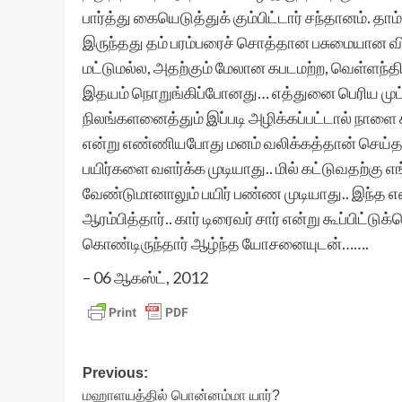
பார்த்து கையெடுத்துக் கும்பிட்டார் சந்தானம்.
இருந்தது தம் பரம்பரைச் சொத்தான பசுமையான விவசா
மட்டுமல்ல, அதற்கும் மேலான கபடமற்ற, வெள்ளந
இதயம் நொறுங்கிப்போனது… எத்துனை பெரிய முட்ட
நிலங்களனைத்தும் இப்படி அழிக்கப்பட்டால் நாள
என்று எண்ணியபோது மனம் வலிக்கத்தான் செய்தது.
பயிர்களை வளர்க்க முடியாது.. மில் கட்டுவதற்கு
வேண்டுமானாலும் பயிர் பண்ண முடியாது.. இந்த
ஆரம்பித்தார்.. கார் டிரைவர் சார் என்று கூப்பிட
கொண்டிருந்தார் ஆழ்ந்த யோசனையுடன்…….
– 06 ஆகஸ்ட், 2012
Post
Previous:
மஹாளயத்தில் பொன்னம்மா யார்?