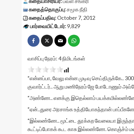
கதையாசிரியர்:
பவள சங்கரி
கதைத்தொகுப்பு:
சமூக நீதி
கதைப்பதிவு:
October 7, 2012
பார்வையிட்டோர்:
9,829
வாசிப்பு நேரம்:
4
நிமிடங்கள்
“என்னப்பா, வேலு என்ன முடிவு செய்திருக்கே.. 3
குவார்ட்டர்.. ஆறு மணிநேரம் ஜே போடோணும் அவ்
“அண்ணே.. எனக்கு இதெல்லாம் பயக்கமில்லண்ண
“ஏன்..துரை அரசாங்க உத்தியோகந்தான் பாப்பீகள
“இல்லண்ணே.. மூட்டை தூக்கற வேலையா இருந்தாலும்
கூட்டிப்போகக் கூட காசு இல்லண்ணே. கொஞ்ச்ம்