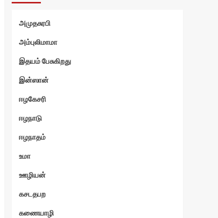
அமுதசுரபி
அம்புலிமாமா
இதயம் பேசுகிறது
இன்ஸான்
ஈழகேசரி
ஈழநாடு
ஈழநாதம்
உமா
ஊழியன்
கசடதபற
கணையாழி