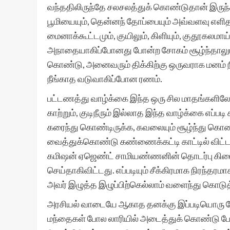
வந்ததிலிருந்தே சலசலத்துக் கொண்டுதான் இருந
பூமியையும், தென்னந் தோப்பையும் அவ்வளவு எளித
மைனாக்கூட்டமும், குயிலும், கிளியும், குதூகலமா
அநாதையாகிப்போனது போன்ற சோகம் சூழ்ந்தால
கொண்டு, அனைவரும் திக்கிற்கு ஒருவராக மனம் நி
நீங்காத வடுவாகிப்போன ரணம்.
பட்டணத்து வாழ்க்கை இந்த ஒரு சில மாதங்களிலேய
காற்றும், குடிநீரும் இல்லாத இந்த வாழ்க்கை எப்ப
கரைந்து கொண்டிருக்க, கவலையும் சூழ்ந்து கொண்
வைத்துக்கொண்டு கண்ணைக்கட்டி காட்டில் விட்ட
கமிஷன் ஏஜெண்ட் சாமியண்ணனின் தொடர்பு கிடைத
செய்தாகிவிட்டது. எப்படியும் சீக்கிரமாக நிரந்தர
அவர் இழுத்த இழுப்பிற்கெல்லாம் வளைந்து கொடுத
அரசியல் வாடையே ஆகாத தனக்கு இப்படியொரு 
மந்தைகள் போல லாரியில் அடைத்துக் கொண்டு போனா