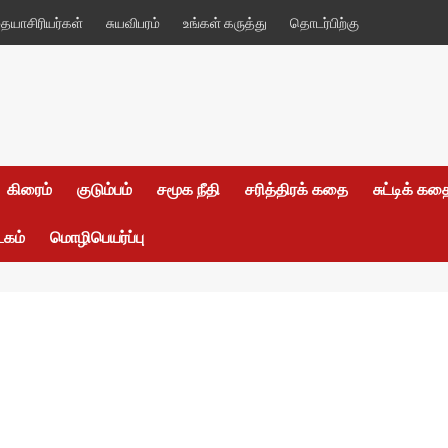
யாசிரியர்கள்
சுயவிபரம்
உங்கள் கருத்து
தொடர்பிற்கு
கிரைம்
குடும்பம்
சமூக நீதி
சரித்திரக் கதை
சுட்டிக் க
டகம்
மொழிபெயர்ப்பு