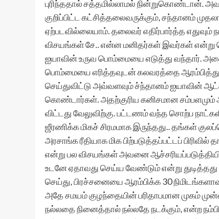
புரிந்ததால் சத்தமில்லாமல் நின்றுகொண்டான். அவர
குறிப்பிட்ட கட்சித்தலைவருக்கும், சந்தானம் முதலா
ஏற்படவில்லையாம். தலைவர் எதிர்பார்த்த எதுவும்
விசயங்கள் சே.. என்ன மனிதர்கள் இவர்கள் என்று
ஐயாவின் உருவ பொம்மையை எடுத்து வந்தார். அத
பொம்மையை எரித்தவுடன் கலவரத்தை ஆரம்பித்துவிட
செய்துவிட்டு அவ்வளவும் ச்ந்தானம் ஐயாவின் ஆட்
கொண்டார்கள். அதற்குரிய கனிசமான சம்பளமும் ஆ
விட்டது வேலுவிற்கு. பட்டணம் வந்த சொற்ப நாட
ஜீரணிக்க மிகச் சிரமமாக இருந்தது.. தங்கள் குலப
அரசாங்க ரீதியாக மிக பிற்படுத்தப்பட்டப் பிரிவில
என்று பல விசயங்கள் அவனை ஆச்சரியப்படுத்தியிர
உடனே ஏதாவது செய்ய வேண்டும் என்று துடித்தது அ
செய்து, பிரச்சனையை ஆரம்பிக்க 30 நிமிடங்களாவத
அதே சமயம் குழந்தையின் பரிதாபமான முகம் முன்னா
நல்லதை நினைத்தால் நல்லதே நடக்கும், என்ற நம