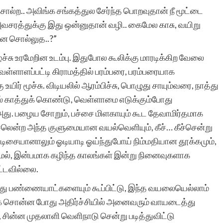
்ற.. அவிங்க சங்கத்துல சேர்ந்த பொறவுதான் நீ மூட்டை
் அவசரத்துக்கு இது ஒன்னுதான் வழி.. கைமேல காசு, வயிறு
்ன சொல்லுத..?”
சு உரமேறின உடம்பு. இதுபோல கூலிக்கு மாரடிக்கிற வேலை
ள்ளாளப்பட்டி கிராமத்தில் பரம்பரை, பரம்பரையாக
ர் மூச்சு. விடியலில் ஆரம்பிச்சு, பொழுது சாயும்வரை, நாத்து
ி, காவல் காத்துக் கொண்டு, வெள்ளாமை எடுக்கும்போது
 அது. பழைய சோறும், பச்சை மிளகாயும் கூட தேவாமிர்தமாக
லென்ற அந்த குளுமையான வயல்வெளியும், கீச்… கீச்சென்று
சையானாலும் ஓடியாடி ஓய்ந்துபோய் நிம்மதியான தூக்கமும்,
லாமல், இன்பமாக கழிந்த காலங்கள் இன்று நினைவுகளாக
ட்டவில்லை.
்து பண்ணையாட்களையும் கூப்பிட்டு, இந்த வயலையெல்லாம்
தாக சொன்ன போது அதிர்ச்சியில் அனைவரும் வாயடைத்து
 சின்ன முதலாளி வெளிநாடு சென்று படித்துவிட்டு