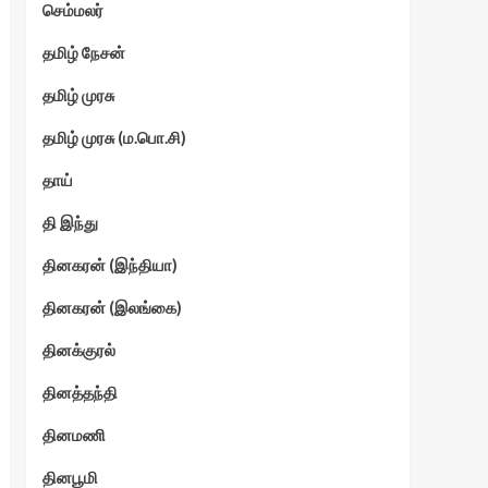
செம்மலர்
தமிழ் நேசன்
தமிழ் முரசு
தமிழ் முரசு (ம.பொ.சி)
தாய்
தி இந்து
தினகரன் (இந்தியா)
தினகரன் (இலங்கை)
தினக்குரல்
தினத்தந்தி
தினமணி
தினபூமி