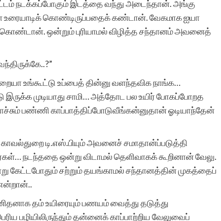
ட்டம் நடக்கப்போகும் இடத்தை வந்து அடைந்தான். அங்கு
ள் உரையாடிக் கொண்டிருப்பதைக் கண்டான். வேகமாக ஐயா
 கொண்டான். ஒன்றும் புரியாமல் விழித்த சந்தானம் அவனைத்
வந்திருக்கே..?”
முறையா உங்கூட்டு உப்பைத் தின்னு வளந்தவிக நாங்க…
்டு இருக்க முடியாது சாமி… அத்தோட பல உயிர் போகப்போறத
சும் பண்ணி காப்பாத்திப்போடுவீங்கன்னுதான் ஓடியாந்தேன்
்த காவல்துறை டி.எஸ்.பியும் அவனைச் சமாதான்ப்படுத்தி
கள்… நடந்ததை ஒன்று விடாமல் தெளிவாகக் கூறினான் வேலு.
று கேட்டபோதும் சற்றும் தயங்காமல் சந்தானத்தின் முகத்தைப்
என்றான்..
னிதனாக தம் உயிரையும் பணயம் வைத்து தடுத்து
ெரிய பழியிலிருந்தும் தன்னைக் காப்பாற்றிய வேலுவைப்