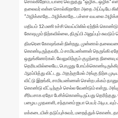
சொல்கிறோம், யாரை வெறுத்து “ஒழிக.. ஒழிக” என்று
தலைவர் என்ன சொல்கிறாரோ அதை அப்ப்டியே கிளிப்
”அழிக்காதே.. அழிக்காதே.. பச்சை வயலை அழிக்க
மதியம் 12 மணி உச்சி வெய்யிலில் ஏற்றிக் கொண்
கோஷமும் நிற்கவில்லை, திருப்பி அனுப்பும் சுவடும
திடீரென கோஷங்கள் நின்றது. முன்னால் தலைவரை
கொண்டிருந்தவரிடம் சாமியண்ணன் நெருங்கி ஏத
ஒதுங்கினார்கள். வேலுவிற்கும் குழந்தை நினைவு வந
தெரியவில்லையே, பொழுது போய்க்கொண்டிருக்கிறத
ஆரம்பித்து விட்டது. அதற்குமேல் அங்கு நிற்க மு
விட்டு இறங்கி, சாமியண்ணன் சென்ற பக்கம் தானு
கொண்டு வீட்டிற்குச் செல்ல வேண்டும் என்று. அங்
சீரியசாக ஏதோ பேசிக்கொண்டிருப்பது தெரிந்தது.
பழைய முதலாளி, சந்தானம் ஐயா பெயர் அடிபடவும் அப
டீக்கடையின் தடுப்புச்சுவர், மறைத்துக் கொண்டதா