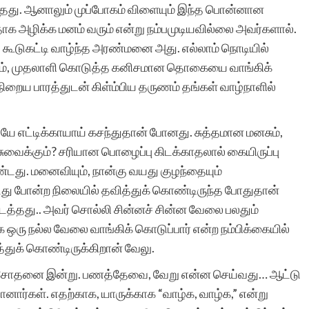
்தது. ஆனாலும் முப்போகம் விளையும் இந்த பொன்னான
ாக அழிக்க மனம் வரும் என்று நம்பமுடியவில்லை அவர்களால்.
ய் கூடுகட்டி வாழ்ந்த அரண்மனை அது. எல்லாம் நொடியில்
இந்த தளத்தின் சேவை
ும், முதலாளி கொடுத்த கனிசமான தொகையை வாங்கிக்
சொல்லில்
றைய பாரத்துடன் கிள்ம்பிய தருணம் தங்கள் வாழ்நாளில்
அடங்குவதில்லை. வளர்ந்து
ே எட்டிக்காயாய் கசந்துதான் போனது. சுத்தமான மனசும்,
வரும் எழுத்தாளர்களுக்கு
டி சுவைக்கும்? சரியான பொழைப்பு கிடக்காதலால் கையிருப்பு
மிகச் சிறந்த பயிற்சிக்களம்
டது. மனைவியும், நான்கு வயது குழந்தையும்
இந்த தளம்.
து போன்ற நிலையில் தவித்துக் கொண்டிருந்த போதுதான்
்தது.. அவர் சொல்லி சின்னச் சின்ன வேலை பலதும்
மாக ஒரு நல்ல வேலை வாங்கிக் கொடுப்பார் என்ற நம்பிக்கையில்
்துக் கொண்டிருக்கிறான் வேலு.
சோதனை இன்று. பணத்தேவை, வேறு என்ன செய்வது… ஆட்டு
பார்வதி இராமச்சந்த
ர்கள். எதற்காக, யாருக்காக “வாழ்க, வாழ்க,” என்று