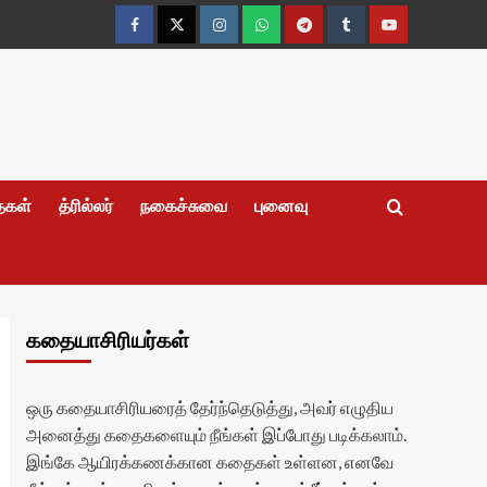
Facebook
Twitter
Instagram
Whatsapp
Telegram
Tumblr
YouTube
தைகள்
த்ரில்லர்
நகைச்சுவை
புனைவு
கதையாசிரியர்கள்
ஒரு கதையாசிரியரைத் தேர்ந்தெடுத்து, அவர் எழுதிய
அனைத்து கதைகளையும் நீங்கள் இப்போது படிக்கலாம்.
இங்கே ஆயிரக்கணக்கான கதைகள் உள்ளன, எனவே