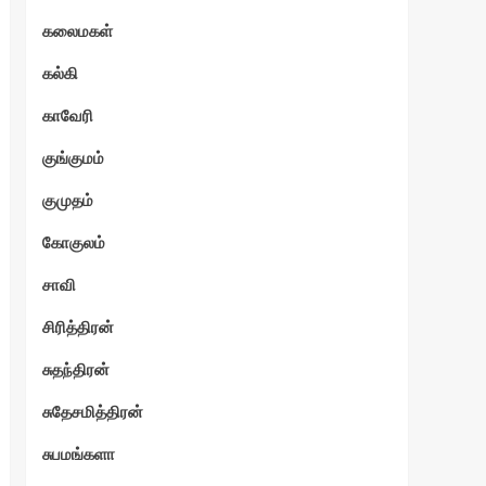
கலைமகள்
கல்கி
காவேரி
குங்குமம்
குமுதம்
கோகுலம்
சாவி
சிரித்திரன்
சுதந்திரன்
சுதேசமித்திரன்
சுபமங்களா