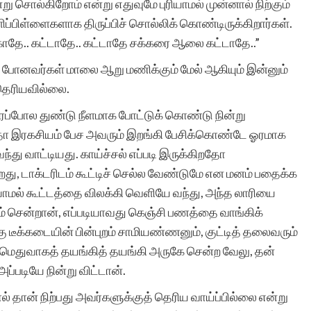
 சொல்கிறோம் என்று எதுவுமே புரியாமல் முன்னால் நிற்கும்
பிள்ளைகளாக திருப்பிச் சொல்லிக் கொண்டிருக்கிறார்கள்.
ாதே.. கட்டாதே.. கட்டாதே சக்கரை ஆலை கட்டாதே..”
டு போனவர்கள் மாலை ஆறு மணிக்கும் மேல் ஆகியும் இன்னும்
் தெரியவில்லை.
ப்போல துண்டு நீளமாக போட்டுக் கொண்டு நின்று
ோ இரகசியம் பேச அவரும் இறங்கி பேசிக்கொண்டே ஓரமாக
்து வாட்டியது. காய்ச்சல் எப்படி இருக்கிறதோ
ு, டாக்டரிடம் கூட்டிச் செல்ல வேண்டுமே என மனம் பதைக்க
டியாமல் கூட்டத்தை விலக்கி வெளியே வந்து, அந்த லாரியை
ம் சென்றான், எப்படியாவது கெஞ்சி பணத்தை வாங்கிக்
கு டீக்கடையின் பின்புறம் சாமியண்ணனும், குட்டித் தலைவரும்
 மெதுவாகத் தயங்கித் தயங்கி அருகே சென்ற வேலு, தன்
்படியே நின்று விட்டான்.
ல் தான் நிற்பது அவர்களுக்குத் தெரிய வாய்ப்பில்லை என்று