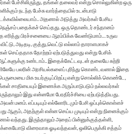
்கள் பேச்சிலிருந்து, தங்கள் தலைவர் என்று சொல்லுகின்ற ஒரு
ளிக்கும் நடந்த பேச்சு வார்த்தையில் உடன்பாடு
 நடக்கவில்லையாம்.. அதனால் அடுத்து அவர்கள் பேசிய
 நெஞ்சம் பதைக்கச் செய்தது. ஒரு தொண்டர் சந்தானம்
ை எரித்து பிரச்சனையை ஆரம்பிக்க வேண்டுமாம்… உருவ
்டு, அடிதடி, குத்து,வெட்டு எல்லாம் தாராளமாகச்
கள் செய்ததாக தோற்றம் ஏற்படுத்துவது என்று பேசிக்
ட்களுக்கு உண்டாம்.. இதைக்கேட்டவுடன் தலையே சுற்றி
்களிலேயே பலரின் அரசியல்களைப் புரிந்து கொண்டவனால் இதை
்பெருமையை மிக உயர்குடிப்பிறப்பு என்று சொல்லிக் கொண்டே,
் தங்கள் சாதியையும் இணைக்க அரும்பாடுபடும் நல்லவர்கள்
ுந்தாலும் இது என்னமோ பேரதிர்ச்சியை ஏற்படுத்தியது.
வன் மனம். எப்படியும் எல்லோரிடமும் பேசி ஒப்புக்கொள்ளச்
ு ஆகும், அதற்குள் என்ன செய்ய முடியும் என்று நினைக்கும்
ல் வந்தது. இருந்தாலும் அதைப் பின்னுக்குத்தள்ளி,
்பிக்கையோடு விரைவாக ஓடிவந்தவன், ஒலிபெருக்கி சத்தம்