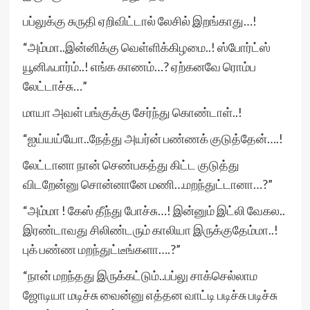
பப்லுக்கு சுருதி ஏறிவிட்டால் லேசில் இறங்காது…!
“அம்மா..இன்னிக்கு வெள்ளிக்கிழமை..! ஸ்போர்ட்ஸ்
யூனிஃபார்ம்..! எங்க காணம்…? ஏற்கனவே ரொம்ப
லேட்டாச்சு…”
மாயா அவள் பங்குக்கு சேர்ந்து கொண்டாள்..!
“ஐய்யய்யோ..நேத்து அயர்ன் பண்ணக் குடுத்தேன்….!
லேட்டானா நான் செண்பகத்து கிட்ட குடுத்து
விடறேன்னு சொன்னானே மணி…மறந்துட்டானா…?”
“அம்மா ! கேஸ் தீந்து போச்சு…! இன்னும் இட்லி வேகல..
இரண்டாவது சிலிண்டரும் காலியா இருக்குதேம்மா..!
புக் பண்ண மறந்துட்டீங்களா….?”
“நான் மறந்தது இருக்கட்டும்..பப்லு சாக்செல்லாம
ஜோடியா மடிச்சு வைன்னு எத்தன வாட்டி படிச்சு படிச்சு