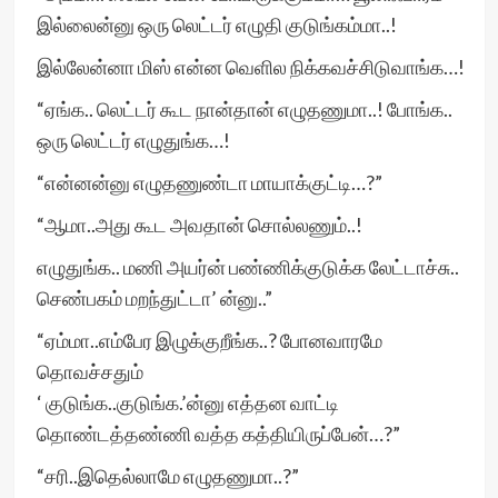
இல்லைன்னு ஒரு லெட்டர் எழுதி குடுங்கம்மா..!
இல்லேன்னா மிஸ் என்ன வெளில நிக்கவச்சிடுவாங்க…!
“ஏங்க.. லெட்டர் கூட நான்தான் எழுதணுமா..! போங்க..
ஒரு லெட்டர் எழுதுங்க…!
“என்னன்னு எழுதணுண்டா மாயாக்குட்டி…?”
“ஆமா..அது கூட அவதான் சொல்லணும்..!
எழுதுங்க.. மணி அயர்ன் பண்ணிக்குடுக்க லேட்டாச்சு..
செண்பகம் மறந்துட்டா’ ன்னு..”
“ஏம்மா..எம்பேர இழுக்குறீங்க..? போனவாரமே
தொவச்சதும்
‘ குடுங்க..குடுங்க.’ன்னு எத்தன வாட்டி
தொண்டத்தண்ணி வத்த கத்தியிருப்பேன்…?”
“சரி..இதெல்லாமே எழுதணுமா..?”