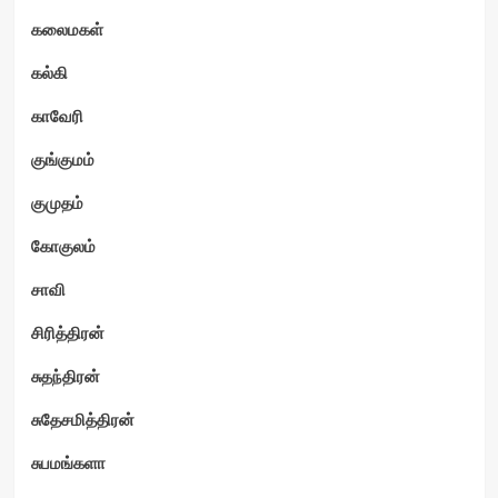
கலைமகள்
கல்கி
காவேரி
குங்குமம்
குமுதம்
கோகுலம்
சாவி
சிரித்திரன்
சுதந்திரன்
சுதேசமித்திரன்
சுபமங்களா