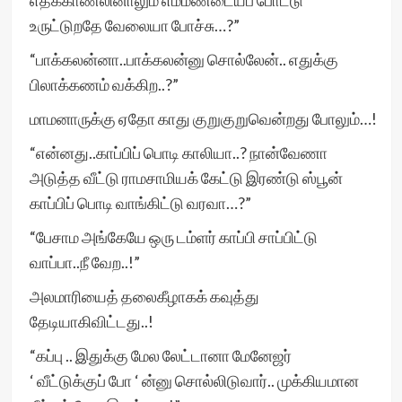
எதக்காணலினாலும் எம்மண்டையப் போட்டு
உருட்டுறதே வேலையா போச்சு…?”
“பாக்கலன்னா..பாக்கலன்னு சொல்லேன்.. எதுக்கு
பிலாக்கணம் வக்கிற..?”
மாமனாருக்கு ஏதோ காது குறுகுறுவென்றது போலும்…!
“என்னது..காப்பிப் பொடி காலியா..? நான்வேணா
அடுத்த வீட்டு ராமசாமியக் கேட்டு இரண்டு ஸ்பூன்
காப்பிப் பொடி வாங்கிட்டு வரவா…?”
“பேசாம அங்கேயே ஒரு டம்ளர் காப்பி சாப்பிட்டு
வாப்பா..நீ வேற..!”
அலமாரியைத் தலைகீழாகக் கவுத்து
தேடியாகிவிட்டது..!
“கப்பு .. இதுக்கு மேல லேட்டானா மேனேஜர்
‘ வீட்டுக்குப் போ ‘ ன்னு சொல்லிடுவார்.. முக்கியமான