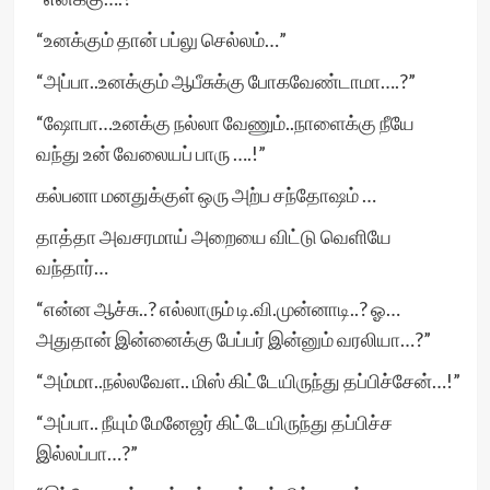
“உனக்கும் தான் பப்லு செல்லம்…”
“அப்பா..உனக்கும் ஆபீசுக்கு போகவேண்டாமா….?”
“ஷோபா…உனக்கு நல்லா வேணும்..நாளைக்கு நீயே
வந்து உன் வேலையப் பாரு ….!”
கல்பனா மனதுக்குள் ஒரு அற்ப சந்தோஷம் …
தாத்தா அவசரமாய் அறையை விட்டு வெளியே
வந்தார்…
“என்ன ஆச்சு..? எல்லாரும் டி.வி.முன்னாடி..? ஓ…
அதுதான் இன்னைக்கு பேப்பர் இன்னும் வரலியா…?”
“அம்மா..நல்லவேள.. மிஸ் கிட்டேயிருந்து தப்பிச்சேன்…!”
“அப்பா.. நீயும் மேனேஜர் கிட்டேயிருந்து தப்பிச்ச
இல்லப்பா…?”