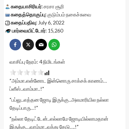
கதையாசிரியர்:
சரசா சூரி
கதைத்தொகுப்பு:
குடும்பம்
நகைச்சுவை
கதைப்பதிவு:
July 6, 2022
பார்வையிட்டோர்:
15,260
வாசிப்பு நேரம்:
4
நிமிடங்கள்
“அம்மா.என்னோட இன்னொரு சாக்சக் காணம்…
ப்ளீஸ்..வாம்மா..!”
“பப்லு..எத்தன ஜோடி இருக்கு..அலமாரியில நல்லா
தேடிப்பாரு…!”
“நல்லா தேடிட்டேன்..எல்லாமே ஜோடியில்லாமதான்
இருக்கு…வாம்மா..வந்து தேடு….!”