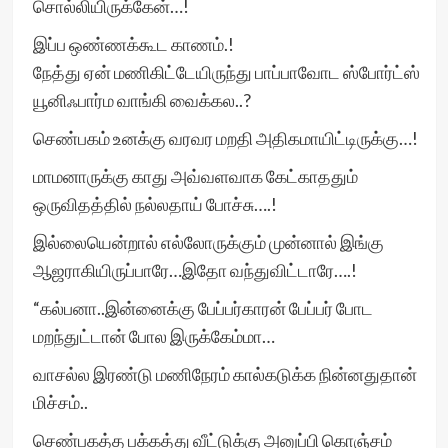
சொல்லியிருக்கேன்…!
இப்ப ஒண்ணக்கூட காணம்.!
நேத்து ஏன் மணிகிட்டேயிருந்து பாப்பாவோட ஸ்போர்ட்ஸ்
யூனிஃபார்ம வாங்கி வைக்கல..?
செண்பகம் உனக்கு வரவர மறதி அதிகமாயிட்டிருக்கு…!
மாமனாருக்கு காது அவ்வளவாக கேட்காததும்
ஒருவிதத்தில் நல்லதாய் போச்சு….!
இல்லையென்றால் எல்லோருக்கும் முன்னால் இங்கு
ஆஜராகியிருப்பாரே…இதோ வந்துவிட்டாரே….!
“கல்பனா..இன்னைக்கு பேப்பர்காரன் பேப்பர் போட
மறந்துட்டான் போல இருக்கேம்மா…
வாசல்ல இரண்டு மணிநேரம் கால்கடுக்க நின்னதுதான்
மிச்சம்..
செண்பகத்த பக்கத்து வீட்டுக்கு அனுப்பி கொஞ்சம்