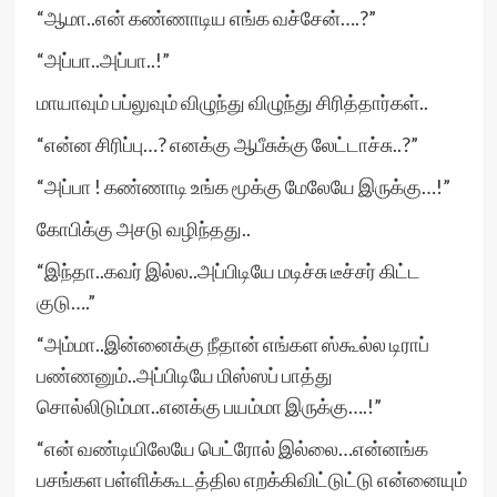
“ஆமா..என் கண்ணாடிய எங்க வச்சேன்….?”
“அப்பா..அப்பா..!”
மாயாவும் பப்லுவும் விழுந்து விழுந்து சிரித்தார்கள்..
“என்ன சிரிப்பு…? எனக்கு ஆபீசுக்கு லேட்டாச்சு..?”
“அப்பா ! கண்ணாடி உங்க மூக்கு மேலேயே இருக்கு…!”
கோபிக்கு அசடு வழிந்தது..
“இந்தா..கவர் இல்ல..அப்பிடியே மடிச்சு டீச்சர் கிட்ட
குடு….”
“அம்மா..இன்னைக்கு நீதான் எங்கள ஸ்கூல்ல டிராப்
பண்ணனும்..அப்பிடியே மிஸ்ஸப் பாத்து
சொல்லிடும்மா..எனக்கு பயம்மா இருக்கு….!”
“என் வண்டியிலேயே பெட்ரோல் இல்லை…என்னங்க
பசங்கள பள்ளிக்கூடத்தில எறக்கிவிட்டுட்டு என்னையும்