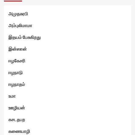
அமுதசுரபி
அம்புலிமாமா
இதயம் பேசுகிறது
இன்ஸான்
ஈழகேசரி
ஈழநாடு
ஈழநாதம்
உமா
ஊழியன்
கசடதபற
கணையாழி