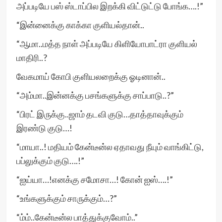
அப்படியே பஸ் ஸ்டாப்பில இறக்கி விட்டுட்டு போங்க….!”
“இன்னைக்கு காக்கா குளியல்தான்..
“ஆமா..மத்த நாள் அப்படியே கிளியோபாட்ரா குளியல்
மாதிரி..?
வேகமாய் கோபி குளியலறைக்கு ஓடினான்..
“அம்மா..இன்னக்கு பசங்களுக்கு சாப்பாடு..?”
“பிரட் இருக்கு..ஜாம் தடவி குடு…தாத்தாவுக்கும்
இரண்டு குடு…!
“மாயா..! மதியம் கேன்டீன்ல ஏதாவது நீயும் வாங்கிட்டு,
பப்லுக்கும் குடு….!”
“ஐய்யா…!எனக்கு சமோசா…! கோன் ஐஸ்….!”
“உங்களுக்கும் சாருக்கும்…?”
“ம்ம்..கேன்டீன்ல பாத்துக்குவோம்..”