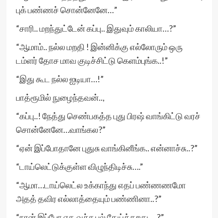
புக் பண்ணச் சொன்னேனே…”
“சாரி.. மறந்துட்டேன் கப்பு.. இதுவும் காலியா…?”
“ஆமாம்.. நல்ல மறதி ! இன்னிக்கு எல்லோரும் ஒரு
டம்ளர் தோச மாவ குடிச்சிட்டு கெளம்புங்க..!”
“இது கூட நல்ல ஐடியா…!”
பாத்ரூமில் நுழைந்தவன்..,
“கப்பு..! நேத்து செண்பகத்த புது பிரஷ் வாங்கிட்டு வரச்
சொன்னேனே…வாங்கல?”
“ஏன் இப்போதானே புதுசு வாங்கினீங்க.. என்னாச்சு..?”
“டாய்லெட்டுக்குள்ள விழுந்திடிச்சு….”
“ஆமா…டாய்லெட்ல உக்காந்து எதப் பண்ணணமோ
அதத் தவிர எல்லாத்தையும் பண்ணினா..?”
“நான் இப்போ எத வச்சு பல் தேய்க்கறது….?”