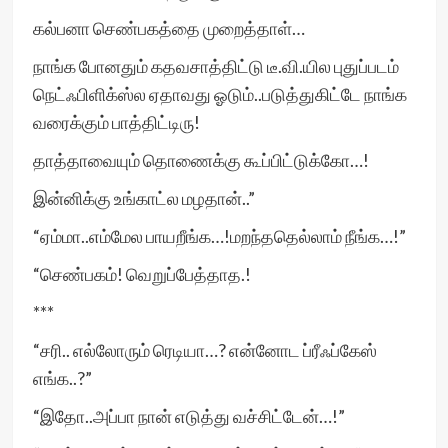
கல்பனா செண்பகத்தை முறைத்தாள்…
நாங்க போனதும் கதவசாத்திட்டு டீ.வி.யில புதுப்படம்
நெட்ஃபிளிக்ஸ்ல ஏதாவது ஓடும்..படுத்துகிட்டே நாங்க
வரைக்கும் பாத்திட்டிரு!
தாத்தாவையும் தொணைக்கு கூப்பிட்டுக்கோ…!
இன்னிக்கு உங்காட்ல மழதான்..”
“ஏம்மா..எம்மேல பாயறீங்க…!மறந்ததெல்லாம் நீங்க…!”
“செண்பகம்! வெறுப்பேத்தாத.!
***
“சரி.. எல்லோரும் ரெடியா…? என்னோட ப்ரீஃப்கேஸ்
எங்க..?”
“இதோ..அப்பா நான் எடுத்து வச்சிட்டேன்…!”