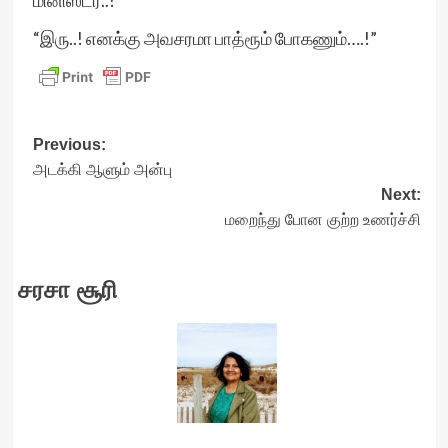
மினிஸ்டர்..!”
“இரு..! எனக்கு அவசரமா பாத்ரூம் போகணும்….!”
Post
Previous:
அடக்கி ஆளும் அன்பு
navigation
Next:
மறைந்து போன குற்ற உணர்ச்சி
சரசா சூரி