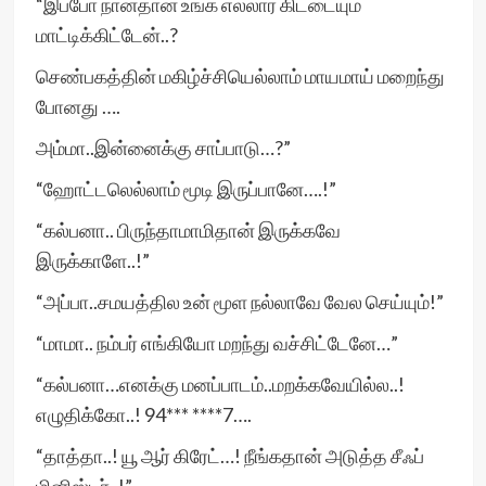
“இப்போ நான்தான் உங்க எல்லார் கிட்டையும்
மாட்டிக்கிட்டேன்..?
செண்பகத்தின் மகிழ்ச்சியெல்லாம் மாயமாய் மறைந்து
போனது ….
அம்மா..இன்னைக்கு சாப்பாடு…?”
“ஹோட்டலெல்லாம் மூடி இருப்பானே….!”
“கல்பனா.. பிருந்தாமாமிதான் இருக்கவே
இருக்காளே..!”
“அப்பா..சமயத்தில உன் மூள நல்லாவே வேல செய்யும்!”
“மாமா.. நம்பர் எங்கியோ மறந்து வச்சிட்டேனே…”
“கல்பனா…எனக்கு மனப்பாடம்..மறக்கவேயில்ல..!
எழுதிக்கோ..! 94*** ****7….
“தாத்தா..! யூ ஆர் கிரேட்…! நீங்கதான் அடுத்த சீஃப்