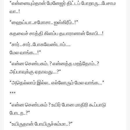
“என்னையும்தான் மேனேஜர் திட்டப் போறாரு…பேசாம
வா..!
“ஹைய்யா..சமோசா.. ஐஸ்கிரீம்..!”
கதவைச் சாத்தி கிளம்ப தயாரானான் கோபி…!
“சார்.. சார்..போகவேண்டாம்….
மேல வாங்க…!”
“என்ன செண்பகம். ? என்னத்த மறந்தோம்..?
அப்பாவுக்கு ஏதாவது…?”
“அதெல்லாம் இல்ல.. எல்லோரும் மேல வாங்க…”
***
“என்ன செண்பகம் ? உயிர் போன மாதிரி கூப்பாடு
போடற..?”
“உயிருதான் போயிருச்சும்மா..?”