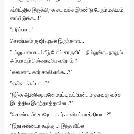
ஃப்ரிட்ஜில இருக்கிறத சுட வச்சு இரண்டு பேரும் மதியம்
சாப்பிடுங்க…!”
“சரிம்மா…”
செண்பகம் குஷி மூடில் இருந்தாள்…
“பப்லு..மாயா…! கீழ் போய் காருகிட்ட நில்லுங்க.. நானும்
அம்மாவும் பின்னாடியே வரோம்..”
“கல்பனா.. கார் சாவி எங்க…?”
“என்ன கேட்டா…?”
“இந்த ஆணிலதானே மாட்டி வப்பேன்….ஏதாவது வச்ச
இடத்தில இருந்தாத்தானே..?”
“செண்பகம்! சாரோட கார் சாவியப் பாத்தியா…?”
“இது என்னடா கூத்து..! இந்த வீட்ல