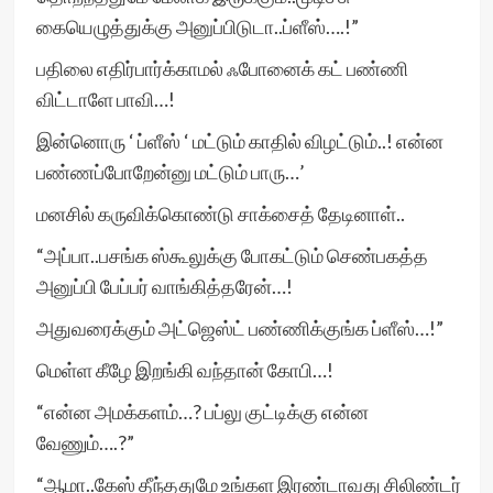
கையெழுத்துக்கு அனுப்பிடுடா..ப்ளீஸ்….!”
பதிலை எதிர்பார்க்காமல் ஃபோனைக் கட் பண்ணி
விட்டாளே பாவி…!
இன்னொரு ‘ ப்ளீஸ் ‘ மட்டும் காதில் விழட்டும்..! என்ன
பண்ணப்போறேன்னு மட்டும் பாரு…’
மனசில் கருவிக்கொண்டு சாக்சைத் தேடினாள்..
“அப்பா..பசங்க ஸ்கூலுக்கு போகட்டும் செண்பகத்த
அனுப்பி பேப்பர் வாங்கித்தரேன்…!
அதுவரைக்கும் அட்ஜெஸ்ட் பண்ணிக்குங்க ப்ளீஸ்…!”
மெள்ள கீழே இறங்கி வந்தான் கோபி…!
“என்ன அமக்களம்…? பப்லு குட்டிக்கு என்ன
வேணும்….?”
“ஆமா..கேஸ் தீந்ததுமே உங்கள இரண்டாவது சிலிண்டர்