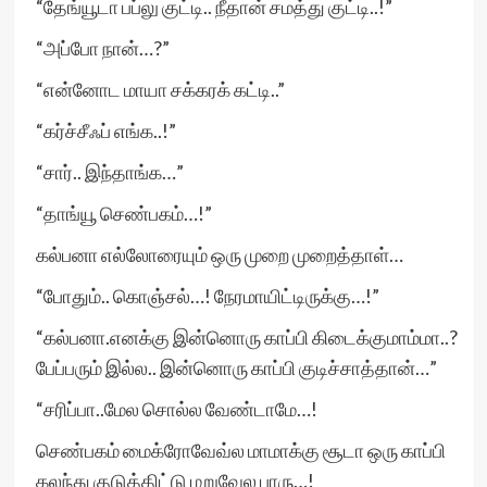
“தேங்யூடா பப்லு குட்டி.. நீதான் சமத்து குட்டி..!”
“அப்போ நான்…?”
“என்னோட மாயா சக்கரக் கட்டி..”
“கர்ச்சீஃப் எங்க..!”
“சார்.. இந்தாங்க…”
“தாங்யூ செண்பகம்…!”
கல்பனா எல்லோரையும் ஒரு முறை முறைத்தாள்…
“போதும்.. கொஞ்சல்…! நேரமாயிட்டிருக்கு…!”
“கல்பனா.எனக்கு இன்னொரு காப்பி கிடைக்குமாம்மா..?
பேப்பரும் இல்ல.. இன்னொரு காப்பி குடிச்சாத்தான்…”
“சரிப்பா..மேல சொல்ல வேண்டாமே…!
செண்பகம் மைக்ரோவேவ்ல மாமாக்கு சூடா ஒரு காப்பி
கலந்து குடுத்திட்டு மறுவேல பாரு…!