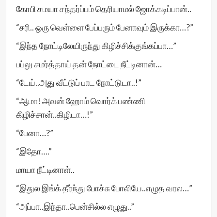
கோபி சமயா சந்தர்ப்பம் தெரியாமல் ஜோக்கடிப்பான்..
“சரி.. ஒரு வெள்ளை பேப்பரும் பேனாவும் இருக்கா…?”
“இந்த நோட்டிலேயிருந்து கிழிச்சிக்குங்கப்பா…”
பப்லு சமர்த்தாய் தன் நோட்டை நீட்டினான்…
“டேய்..அது வீட்டுப் பாட நோட்டுடா..!”
“ஆமா! அவன் ஹோம் வொர்க் பண்ணி
கிழிச்சான்..கிழிடா…!”
“பேனா…?”
“இதோ….”
மாயா நீட்டினாள்..
“இதுல இங்க் தீர்ந்து போச்சு போலியே..எழுத வரல…”
“அப்பா..இந்தா..பென்சில்ல எழுது..”