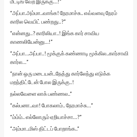
மீட்டிங் வேற இருக்கு…!”
“அப்பா.அம்மா..வாங்க! நேரமாச்சு.. எவ்வளவு நேரம்
காரில வெயிட் பண்றது..?”
“என்னது..? காரிலியா..! இங்க கார் சாவிய
காணலியேன்னு…!”
“அப்பா…அப்பா..! மூக்குக் கண்ணாடி மூக்கில..கார்சாவி
கார்ல…”
“நான் ஒரு மடையன்..நேத்து கார்லேந்து எடுக்க
மறந்திட்டேன் போல இருக்கு..!
நல்லவேளை லாக் பண்ணல..”
“கல்பனா..வா! போகலாம்.. நேரமாச்சு…”
“ம்ம்ம்.. எல்லோரும் ஏறியாச்சா…?”
“அம்மா..மிஸ் திட்டப் போறாங்க..”