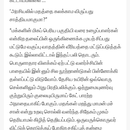
கட்டாயமில்லை …”
‘அரசியலில் மதத்தை கலக்காம விருப்பது
சாத்தியமாகுமா?”
“மக்களின் மிகப் பெரிய பகுதியி வரை உழைப்பாளர்கள்
என்கிற தலைப்பின் ஒருங்கிணைக்க முயற் சிப்பது
மட்டுமே வகுப்பு வாதத்தின் வீரியத்தை மட்டுப்படுத்தக்
கூடும். இல்லாவிட்டால் இந்தப் பலி தொடரும்.
பொருளாதார விளக்கம் ஏற் பட்டு வளர்ச்சியின்
பாதையில் இன் னும் சில நூற்றாண்டுகள் பின்னோக்கி
தள்ளப்பட்டு விடுவோம். தேசிய உயிரின் ஒவ்வொரு
செல்களிலும் அது பிரதிபலிக்கும். ஒற்றுமையுணர்வு
குற்றுயிரும் குலையுயிருமாய் கேட் பாரற்ற
அநாதையாகிப் போகும். மதங்கள் மறந்து மாமன் மச்
சான் என்று உறவு சொல்லி வளர்ந்த சிநேகம் முகம்
தெரியாமல் கிழித் தெறியப்படும். ஒருவருக்கொருவர்
விட்டுக் கொடுத்துப் போகிற சகிப் புத் தன்மை