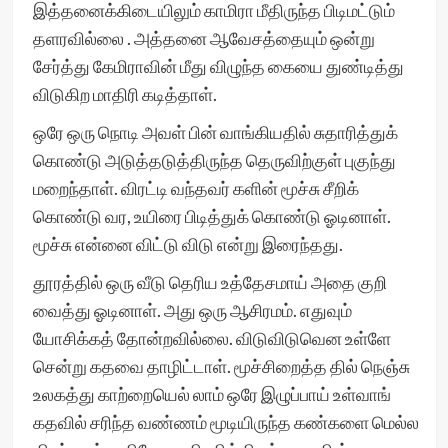
இத்தனைக்கிடையிலும் காமிரா மீதிருந்த பிடிமட்டும்
தளரவில்லை . அத்தனை ஆவேசத்தையும் ஒன்று
சேர்த்து கேமிராவின் மீது விழுந்த கையை துண்டித்து
விடுகிற மாதிரி கடித்தாள்.
ஒரே ஒரு நொடி அவள் பின் வாங்கியதில் சுதாரித்துக்
கொண்டு அடுத்தடுத்திருந்த தெருவிற்குள் புகுந்து
மறைந்தாள். விரட்டி வந்தவர் களின் மூச்சு சீறிக்
கொண்டு வர, உயிரை பிடித்துக் கொண்டு ஓடினாள்.
மூச்சு என்னை விட்டு விடு என்று இரைந்தது.
தூரத்தில் ஒரு வீடு தெரிய உத்தேசமாய் அதை குறி
வைத்து ஓடினாள். அது ஒரு ஆசிரமம். எதுவும்
யோசிக்கத் தோன்றவில்லை. விடுவிடுவென உள்ளே
சென்று கதவை தாழிட்டாள். மூச்சிறைத்த தில் நெஞ்சு
உலகத்து காற்றையெல் லாம் ஒரே இழுப்பாய் உள்வாங்
கதவில் சரிந்த வண்ணம் மூடியிருந்த கண்களை மெல்ல