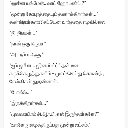
“ஹலோ யங்மேன்.. வாட் ஹோ பண்ட் ?”
“மூன்று கோபுரத்தையும் தகார்க்கிறார்கள்…”
தகர்கிறார்களா? சட்டென வார்த்தை எழவில்லை.
“நீ.. நீங்கள்…”
“நான் ஒரு நிருபா.”
“அட நம்ம ஆளு.”
“ஐம் ஜமீலா… ஜர்னலிஸ்ட்” தன்னை
சுருக்கெழுத்துகளில் – முகம் செய்து கொண்டு,
கேள்விகள் துருவினாள்.
“போலீஸ்…”
“இருக்கிறார்கள்…”
“முவ்வாயிரம் சி.ஆர்.பி. எஸ் இருந்தார்களே?”
“உள்ளே நுழைத்திருப்பது மூன்று லட்சம்.”