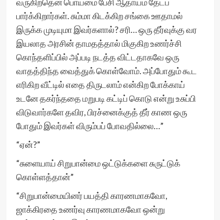
வருகிறதென பொய்மை பேசி ஆதாயம் தேடப்
பார்க்கிறார்கள். சும்மா கிடக்கிற சங்கை ஊதாமல்
இருக்க முடியுமா இவர்களால்? சரி… ஒரு தீர்வுக்கு வர
இயலாத அரசின் தாமதத்தால் மிகுகிற உணர்ச்சி
கொந்தளிப்பில் அப்படி நடத்த விட்டதாகவே ஒரு
வாதத்திந்த வைத்துக் கொள்வோம். அப்போதும் கூட
எரிகிற வீட்டில் எதை திருடலாம் என்கிற போக்காய்
உடனே தகர்ந்ததை மறுபடி கட்டிப் கொடு என்று உசுப்பி
விடுவார்களே தவிர, பிரச்னைக்குத் தீர் காண ஒரு
போதும் இவர்கள் விரும்பப் போவதில்லை…”
“ஏன்?”
“சுளையாய் சிறுபான்மை ஒட்டுக்களை சுருட்டுக்
கொள்ளத்தான்”
“சிறுபான்மையினர் பயத்தி காரணமாகவோ,
ஜாக்கிரதை உணர்வு காரணமாகவோ ஒன்று