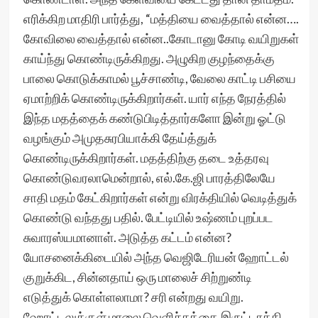
எரிக்கிற மாதிரி பார்த்து, “மத்தியை வைத்தால் என்ன….
கோவிலை வைத்தால் என்ன..கோடானு கோடி வயிறுகள்
காய்ந்து கொண்டிருக்கிறது. அழுகிற குழந்தைக்கு
பாலை கொடுக்காமல் பூச்சாண்டி, வேலை காட்டி பசியை
ஏமாற்றிக் கொண்டிருக்கிறார்கள். யார் எந்த நேரத்தில்
இந்த மதத்தைக் கண்டுபிடித்தார்களோ இன்று ஓட்டு
வழங்கும் அமுதசுரபியாக்கி தேய்த்துக்
கொண்டிருக்கிறார்கள். மதத்திற்கு தடை உத்தரவு
கொண்டுவரலாமென்றால், எல்.கே.ஜி பாரத்திலேயே
சாதி மதம் கேட்கிறார்கள் என்று விரக்தியில் வெடித்துக்
கொண்டு வந்தது பதில். பேட்டியில் உஷ்ணம் புறப்பட
சுவாரஸ்யமானாள். அடுத்த கட்டம் என்ன?
யோசனைக்கிடையில் அந்த வெஜிடேரியன் ஹோட்டல்
குறுக்கிட, சின்னதாய் ஒரு மாலைச் சிற்றுண்டி
எடுத்துக் கொள்ளலாமா? சரி என்றது வயிறு.
ஹோட்டலுக்குள் மாலை வெளிச்சத்தை இருட்டாக்கி