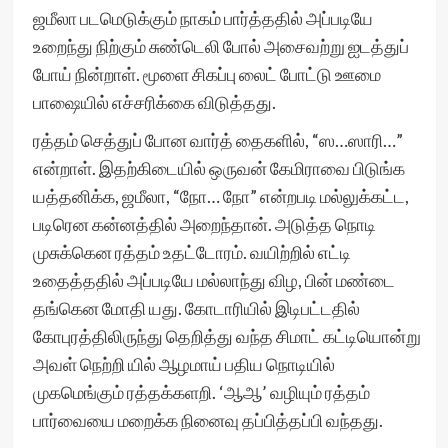
ஜமீலா படமெடுக்கும் நாகம் பார்த்ததில் அப்படியே
உறைந்து நிற்கும் சுண்டெலி போல் அசைவற்று ஐடத்துப்
போய் நின்றாள். மூளை சிகப்பு லைட் போட்டு ஊமை
பாஷையில் எச்சரிக்கை விடுத்தது.
ரத்தம் செத்துப் போன வார்த் தைகளில், “ஸ…ஸாரி…”
என்றாள். இதற்கிடையில் ஒருவன் கேமிராவை பிடுங்க
யத்தனிக்க, ஜமீலா, “நோ… நோ” என்றபடி மல்லுக்கட்ட,
படிரென கன்னத்தில் அறைந்தான். அடுத்த நொடி
முசுக்கென ரத்தம் உதட்டோரம். வயிற்றில் எட்டி
உதைத்ததில் அப்படியே மல்லாந்து விழ, பின் மண்டை
தங்கென மோதி யது. கோடாரியில் இடிபட்டதில்
கோபுரத்திலிருந்து தெறித்து வந்த சிமாட் கட்டியொன்று
அவள் நெற்றி யில் ஆழமாய் பதிய நொடியில்
முகமெங்கும் ரத்தக்களறி. ‘ஆஆ’ வழியும் ரத்தம்
பார்வையை மறைக்க நினைவு தப்பித்தப்பி வந்தது.