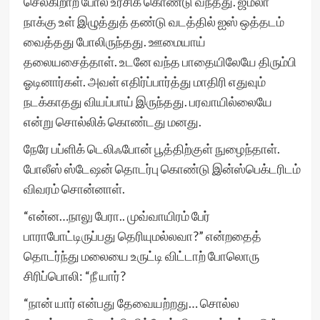
செல்கிறாற் போல் உரசிக் கொண்டு வந்தது. ஜமீலா
நாக்கு உள் இழுத்துத் தண்டு வடத்தில் ஐஸ் ஒத்தடம்
வைத்தது போலிருந்தது. ஊமையாய்
தலையசைத்தாள். உடனே வந்த பாதையிலேயே திரும்பி
ஓடினார்கள். அவள் எதிர்ப்பார்த்து மாதிரி எதுவும்
நடக்காதது வியப்பாய் இருந்தது. பரவாயில்லையே
என்று சொல்லிக் கொண்டது மனது.
நேரே பப்ளிக் டெலிஃபோன் பூத்திற்குள் நுழைந்தாள்.
போலீஸ் ஸ்டேஷன் தொடர்பு கொண்டு இன்ஸ்பெக்டரிடம்
விவரம் சொன்னாள்.
“என்ன…நாலு பேரா.. முவ்வாயிரம் பேர்
பாராபோட்டிருப்பது தெரியுமல்லவா?” என்றதைத்
தொடர்ந்து மலையை உருட்டி விட்டாற் போலொரு
சிரிப்பொலி: “நீ யார்?
“நான் யார் என்பது தேவையற்றது… சொல்ல