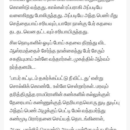
கொண்டு வந்தது. கால்கள் ரப்பராகி அப்படியே
வளைகிறது போலிருந்தது. அப்படியே அந்த பெண் மீது
செத்தையாய் சரியவும், யாரோ நான்கு பேர் கதவை
தடதடவென தட்டவும் சரியாயிருந்தது.
சில நொடிகளில் ஓடிப் போய் கதவை திறந்து விட
ஆஸ்ரமத்தைச் சேர்ந்த நான்கைந்து பேர் சேரும்
சகதியுமாய் உள்ளே வந்தார்கள். முகத்தில் ஆர்வம்
நர்த்தனமிட.
‘பாபர் கட்டிடம் தகர்க்கப்பட்டு நீ விட்டது’ என்று
சொல்லிக் கொண்டே உள்ளே சென்றார்கள். மரவும்
தரித்திருந்த ராமபிரானின் கண்களில் கல்லுக்குள்
தேரையாய் கண்ணுக்குத் தெரியாதவொரு துடி துடிப்பு
அந்தப் பெண் அழுக்குப் பெட்டி மேல் வந்தமர்ந்து
கண்மூடி பிரார்தனை செய்யத் தொடங்கினாள்,
ஆடை மாற்றிக் கொண்டு அவன் முன்னே வந்து நின்ற