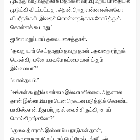
முடிந்து விடுவதற்காக மதங்கள் வரம்பு மீறிய பாதையில்
முடுக்கி விடப்பட்டது. அதன் பிறகு என்ன என்னவோ
விபரீதங்கள். இதைச் சொன்னதற்காக கோபித்துக்
கொள்ளக் கூடாது”
ஜமீலா மறுப்பாய் தலையசைத்தாள்.
“தவறு யார் செய்தாலும் தவறு தான்…தவறை ஏற்றுக்
கொள்கிற மனோபாவமே நம்மை வளர்க்கும்
இல்லையா?”
“வாஸ்தவம்.”
“உங்கள் கூற்றில் உண்மை இல்லாமலில்லை. அதனால்
தான் இஸ்லாமிய நாடென பிரகடன படுத்திக் கொண்ட
பாகிஸ்தான் மீது பற்றுதல் வைத்திருக்கிறதாய்
சொல்கிறார்களோ?”
“குவைத் ஈராக் இஸ்லாமிய நாடுகள் தான்,
பொருளாதார திருட்டாய் பெட்ரோல் பங்கீட்டில்