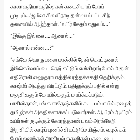
காலாவதியாவதில்தான் கடைசியாய் போய்
முடியும்…’ஜமீலா சில விநாடி தன் வயப்பட்ட சிந்
தனையில் ஆழ்ந்தாள். “உயிர் சேதம் எதுவும்…”
“இங்கு இல்லை …. ஆனால்…”
“ஆனால் என்ன …?”
“எங்கோவொரு பனை மரத்தில் தேள் கொட்டினால்
இங்கெல்லாம் கூட நெறி கட்டும் என்கிறாற் போல் அதன்
எதிரொலி ஹைதராபாத்தில் ரத்தச்சகதி தெறிக்கும்.
காஷ்மீர் அடித்து விரட்டும். பதிலுக்குப் பதில் என்று
மசூதிகளும் கோயில்களும் மாய்க்கப்படும்.
பாகிஸ்தான், பங் களாதேஷ்களில் கூட. பம்பாயில் ஏழைத்
தமிழர்கள் அகதிகளாக்கப் படுவார்கள். ஆயிரம் ஆயிரம்
உயிர்கள் குடிக்கும் கோரத்தாண் டவம் அரங்கேறி
இறுதியில் காழ்ப் புணர்ச்சி மட்டுமே மிஞ்சும். வழக் கம்
போல் ஜனங்கள் அரசியல் சகுனிகள் பகடையை