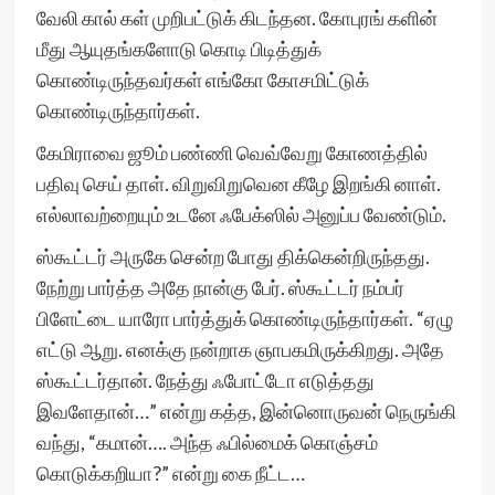
வேலி கால் கள் முறிபட்டுக் கிடந்தன. கோபுரங் களின்
மீது ஆயுதங்களோடு கொடி பிடித்துக்
கொண்டிருந்தவர்கள் எங்கோ கோசமிட்டுக்
கொண்டிருந்தார்கள்.
கேமிராவை ஜூம் பண்ணி வெவ்வேறு கோணத்தில்
பதிவு செய் தாள். விறுவிறுவென கீழே இறங்கி னாள்.
எல்லாவற்றையும் உடனே ஃபேக்ஸில் அனுப்ப வேண்டும்.
ஸ்கூட்டர் அருகே சென்ற போது திக்கென்றிருந்தது.
நேற்று பார்த்த அதே நான்கு பேர். ஸ்கூட்டர் நம்பர்
பிளேட்டை யாரோ பார்த்துக் கொண்டிருந்தார்கள். “ஏழு
எட்டு ஆறு. எனக்கு நன்றாக ஞாபகமிருக்கிறது. அதே
ஸ்கூட்டர்தான். நேத்து ஃபோட்டோ எடுத்தது
இவளேதான்…” என்று கத்த, இன்னொருவன் நெருங்கி
வந்து, “கமான்…. அந்த ஃபில்மைக் கொஞ்சம்
கொடுக்கறியா?” என்று கை நீட்ட…