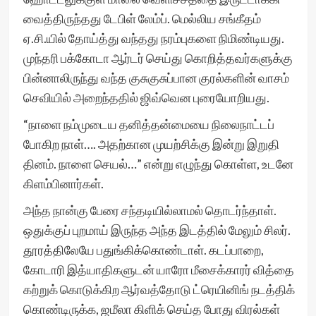
வைத்திருந்தது டேபிள் லேம்ப். மெல்லிய சங்கீதம்
ஏ.சி.யில் தோய்த்து வந்தது நரம்புகளை நிமிண்டியது.
முந்தரி பக்கோடா ஆர்டர் செய்து கொறித்தவர்களுக்கு
பின்னாலிருந்து வந்த குசுகுசுப்பான குரல்களின் வாசம்
செவியில் அறைந்ததில் ஜிவ்வென புரையோறியது.
“நாளை நம்முடைய தனித்தன்மையை நிலைநாட்டப்
போகிற நாள்…. அதற்கான முயற்சிக்கு இன்று இறுதி
தினம். நாளை செயல்…” என்று எழுந்து கொள்ள, உடனே
கிளம்பினார்கள்.
அந்த நான்கு பேரை சந்தடியில்லாமல் தொடர்ந்தாள்.
ஒதுக்குப் புறமாய் இருந்த அந்த இடத்தில் மேலும் சிலர்.
தூரத்திலேயே பதுங்கிக்கொண்டாள். கடப்பாறை,
கோடாரி இத்யாதிகளுடன் யாரோ மீசைக்காரர் வித்தை
கற்றுக் கொடுக்கிற ஆர்வத்தோடு ட்ரெயினிங் நடத்திக்
கொண்டிருக்க, ஜமீலா கிளிக் செய்த போது விரல்கள்