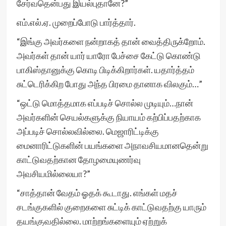
சேர்வதென்பது இயல்புதானே?”
எம்.எல்.ஏ. முறைப்போடு பார்த்தார்.
“இங்கு அவர்களை நன்றாகத் தான் வைத்திருக்றோம்.
அவர்கள் தான் யார் யாரோ பேச்சை கேட்டு கொண்டு
பாகிஸ்தானுக்கு கொடி பிடிக்கிறார்கள். யதார்த்தம்
சுட்டெரிக்கிற போது அந்த பிரமை தானாக விலகும்…”
“ஒட்டு மொத்தமாக எப்படிச் சொல்ல முடியும்…நான்
அவர்களின் செயல்களுக்கு நியாயம் கற்பிப்பதற்காக
அப்படிச் சொல்லவில்லை. மெஜாரிட்டிக்கு
மைனாரிட்டுகளின் பயங்களை அநாவசியமானதென்று
காட்டுவதற்கான தோழமையுணர்வு
அவசியமில்லையா?”
“சாத்தான் வேதம் ஓதக் கூடாது. எங்கள் மதச்
சடங்குகளில் குறைகளை சுட்டிக் காட்டுவதற்கு யாரும்
தயங்குவதில்லை. மாற்றங்களையும் ஏற்றுக்