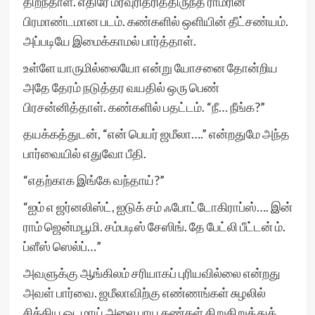
திறந்தாள். எதிரே மரவுரிதரித்திருந்த ராமரின்
பிரமாண்டமான படம். கண்களில் ஒளியின் தீட்சண்யம்.
அப்படியே இமைக்காமல் பார்த்தாள்.
உள்ளே யாருமில்லையோ என்று யோசனை தோன்றிய
அதே தேரம் நடுத்தர வயதில் ஒரு பெண்
பிரசன்னித்தாள். கண்களில் பதட்டம். “நீ… நீங்க?”
தயக்கத்துடன், “என் பெயர் ஜமீலா….” என்றதுமே அந்த
பார்வையில் எதுவோ பீதி.
“எதற்காக இங்கே வந்தாய்?”
“ஐம் எ ஜர்னலிஸ்ட், ஐடுக் சம் ஃபோட்டோகிராப்ஸ்…. இன்
ராம் ஜென்மபூமி. சம்படிஸ் சேஸிங். தே பேட்லி பீட்டன் ம்.
ப்ளீஸ் ஸெல்ப்…”
அவளுக்கு ஆங்கிலம் சரியாகப் புரியவில்லை என்றது
அவள் பார்வை. ஜமீலாவிற்கு எண்ணங்கள் சுழலில்
சிக்கிய ஓடமாய் அலை பாய கண்கள் கிறுகிறுத்துக்