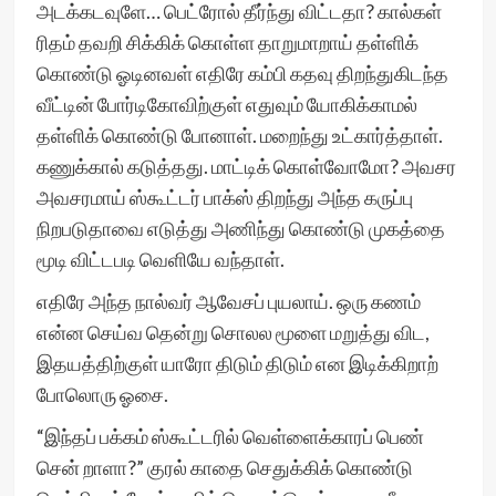
அடக்கடவுளே… பெட்ரோல் தீர்ந்து விட்டதா? கால்கள்
ரிதம் தவறி சிக்கிக் கொள்ள தாறுமாறாய் தள்ளிக்
கொண்டு ஓடினவள் எதிரே கம்பி கதவு திறந்துகிடந்த
வீட்டின் போர்டிகோவிற்குள் எதுவும் யோகிக்காமல்
தள்ளிக் கொண்டு போனாள். மறைந்து உட்கார்த்தாள்.
கணுக்கால் கடுத்தது. மாட்டிக் கொள்வோமோ? அவசர
அவசரமாய் ஸ்கூட்டர் பாக்ஸ் திறந்து அந்த கருப்பு
நிறபடுதாவை எடுத்து அணிந்து கொண்டு முகத்தை
மூடி விட்டபடி வெளியே வந்தாள்.
எதிரே அந்த நால்வர் ஆவேசப் புயலாய். ஒரு கணம்
என்ன செய்வ தென்று சொலல மூளை மறுத்து விட,
இதயத்திற்குள் யாரோ திடும் திடும் என இடிக்கிறாற்
போலொரு ஓசை.
“இந்தப் பக்கம் ஸ்கூட்டரில் வெள்ளைக்காரப் பெண்
சென் றாளா?” குரல் காதை செதுக்கிக் கொண்டு