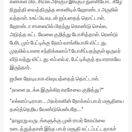
கண்கள் மிரட்சியில் அங்கும் இங்கும் துள்ளியோட கீழே
நிறுத்தி வைத்திருந்த கைனிடிக் ஹோண்டா அருகில்
வந்தாள். உசுப் பியவுடன் ஐம்பதைத் தொட்டாள்.
ஹோன்டா சாலையில் மிதந்து கொண்டு செல்ல,
அடுத்த கட்ட வேலை குறித்து யோசித்தாள். ரெண்டு
பேரிடமும் பேட்டிக்கு நேரம் வாங்கியாகி விட்டது.
முதலில் யாரை சந்திக்கலாம்? யோசிப்பதற்குள் ஒருவர்
வீடு வந்து விட்டது. எம்.எல்.ஏ. பேட்டிக்குத் தயாராகவே
இருந்தார்.
ஜமீலா நேரடியாக விஷயத்தைத் தொட்டாள்.
“நாளை நடக்க இருக்கிற கரசேவை குறித்து?”
“எல்லாம் டிராமா… அவர்களின் நோக்கம் பாபர் மசூதியை
தகர்த்தெறிய வேண்டுமென்பதே…”
“நாலூறு வருடங்களுக்கு முன் ராமர் கோயிலை
உடைத்துத்தான் இந்த பாபர் மசூதி கட்டப்பட்டதாகச்