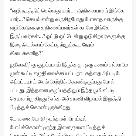
“வழி நடத்திச் செல்வது யார்… நடுநிலையாளர் இங்கே
யார்…? செயல் என்று வருகிறபோது போகாத வாருக்கு
வழிதேடுவதாக நினைப்பவர்கள் தானே இங்கே
இருப்பவர்கள்…? ஓட்டு ஒட்டென்று ஓடுகிறவர்களுக்கு
இதையெல்லாம் கேட்பதற்குக்கூட நேரம்
கிடைக்காதே?”
ஜமீலாவிற்கு குழப்பமாய் இருந்தது. ஒரு கணம் எல்லாமே
முன் கூட்டி எழுதி வைக்கப்பட்ட நாடகத்தை அப்படியே
அப்பட்டமாய் அரங் கேற்றிக் கொண்டிருப்பது போல்
பட்டது. இத்தனை குழப்பத்திலும் இந்த பூமி எப்படி
செயலாற்றுகிறது? எந்த அச்சாணி விழாமல் இறுத்தி
பிடித்துக் கொண்டிருக்கிறது.
யோசனையோடு நடந்தாள். ரோட்டில்
போய்க்கொண்டிருந்த இளைஞனை பிடித்துக்
கொண்டாள். அந்த கேள்வியை கேட்டது தான் தாமதம்.