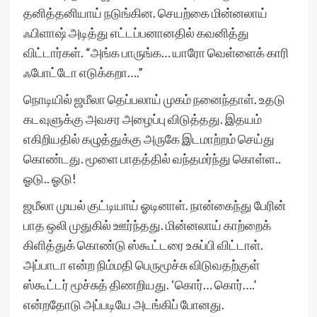
தனித்தனியாய் நடுங்கின. செயற்கை மின்னலாய்
ஃபிளாஷ் அடித்து எட்டப்பனானதில் கவனித்து
விட்டார்கள். “அங்க பாருங்க… யாரோ வெள்ளைக் காரி
ஃபோட்டோ எடுக்கறா….”
நொடியில் ஜமீலா தெப்பலாய் முகம் நனைந்தாள். உதடு
கடவுளுக்கு அவசர அழைப்பு விடுத்தது. இதயம்
எகிறியதில் கழுத்துக்கு அருகே இடமாற்றம் செய்து
கொண்டது. மூளை பாதத்தில் வந்தமர்ந்து கொள்ள..
ஓடு.. ஓடு!
ஜமீலா முயல் குட்டியாய் ஓடினாள். நான்கைந்து பேரின்
பாத ஒலி முதுகில் ஊர்ந்தது. மின்னலாய் காற்றைக்
கிளித்துக் கொண்டு ஸ்கூட்டரை உசுப்பி விட்டாள்.
அப்பாடா என்ற நிம்மதி பெருமூச்சு விடுவதற்குள்
ஸ்கூட்டர் மூச்சுத் திணறியது. ‘கொர்… கொர்….’
என்றதோடு அப்படியே அடங்கிப் போனது.