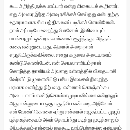
கூட அறிந்திருக்க மாட்டார் என்று மிகைபடக் கூறினார்.
எது அவரை இந்த அளவு ரசிக்கச் செய்தது என்பதற்கு
உதாரணமாக சில பத்திகளைப் படிக்கச் சொன்னேன்.
நான் அப்படியே உறைந்து போனேன். இனிமையும்
பயங்கரமும் ஒன்றாக என்னைச் சூழ்ந்தது. அந்தக்
கதை என்னுடையது, ஆனால் அதை நான்
எழுதியிருக்கவில்லை. எனது கருவை அடையாளம்
கண்டுகொண்டேன். என் செயலாளரிடம் நான்
கொடுத்த தானியம் அவளது உள்ளத்தில் விதையாகி
வேர்விட்டு முளைவிட்டு பசிய இலைகள் நிறைந்த
மரமாக வளர்ந்து நிற்பதை என்னால் கொஞ்சம் கூட
அடையாளம் கண்டுகொள்ள முடியவில்லை என்றாலும்
அது என்னுடைய ஒரு பகுதியே என்பதை அறிவேன்.
என் வேண்டுகோளை ஏற்று என்னால் எழுதப்பட்ட முழுப்
புத்தகத்தையும் அவர் தொடர்ந்து படித்து முடித்தாலும்
அப்புத்தகம் என்னால் கைகூடி வரப்பெற்றதல்ல என்பதும்