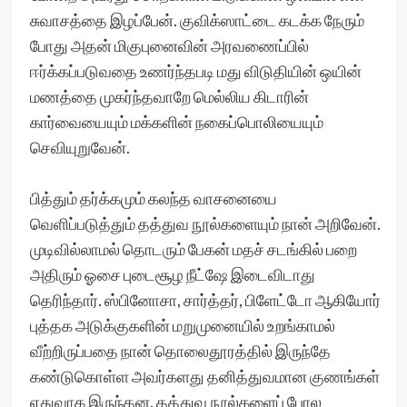
சுவாசத்தை இழப்பேன். குவிக்ஸாட்டை கடக்க நேரும்
போது அதன் மிகுபுனைவின் அரவணைப்பில்
ஈர்க்கப்படுவதை உணர்ந்தபடி மது விடுதியின் ஒயின்
மணத்தை முகர்ந்தவாறே மெல்லிய கிடாரின்
கார்வையையும் மக்களின் நகைப்பொலியையும்
செவியுறுவேன்.
பித்தும் தர்க்கமும் கலந்த வாசனையை
வெளிப்படுத்தும் தத்துவ நூல்களையும் நான் அறிவேன்.
முடிவில்லாமல் தொடரும் பேகன் மதச் சடங்கில் பறை
அதிரும் ஓசை புடைசூழ நீட்ஷே இடைவிடாது
தெரிந்தார். ஸ்பினோசா, சார்த்தர், பிளேட்டோ ஆகியோர்
புத்தக அடுக்குகளின் மறுமுனையில் உறங்காமல்
வீற்றிருப்பதை நான் தொலைதூரத்தில் இருந்தே
கண்டுகொள்ள அவர்களது தனித்துவமான குணங்கள்
ஏதுவாக இருந்தன. தத்துவ நூல்களைப் போல