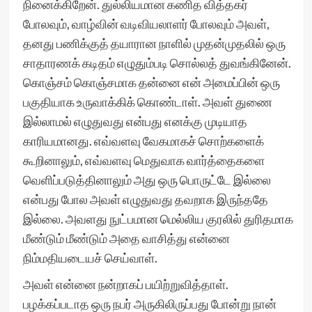
நினைக்கிறேன். துல்லியமான கணித வித்தகர்
போலவும், வாழ்வின் வடிவியலாளர் போலவும் அவள்,
தனது பணிக்குத் தயாரான நாளில் முதன்முதலில் ஒரு
சாதாரணக் கடிதம் எழுதும்படி சொல்லத் துவங்கினேன்.
கொஞ்சம் கொஞ்சமாக தன்னை என் அமைப்பின் ஒரு
பகுதியாக உருவாக்கிக் கொண்டாள். அவள் துணை
இல்லாமல் எழுதுவது என்பது எனக்கு முடியாத
காரியமானது. எவ்வளவு வேகமாகச் சொற்களைக்
கூறினாலும், எவ்வளவு மெதுவாக வார்த்தைகளை
வெளிப்படுத்தினாலும் அது ஒரு பொருட்டே இல்லை
என்பது போல அவள் எழுதுவது தவறாக இருந்ததே
இல்லை. அவளது நுட்பமான மெல்லிய குரலில் துரிதமாக
மீண்டும் மீண்டும் அதை வாசித்து என்னை
நிம்மதியடையச் செய்வாள்.
அவள் என்னை நன்றாகப் பயிற்றுவித்தாள்.
பழக்கப்படாத ஒரு நபர் அருகிலிருப்பது போன்று நான்