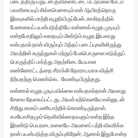
படைத்திருப்பதுடன் குவிக்ஸாட்டை மட்டுமல்ல மேடம்
பவாரியையும் கில்கமெசையும் என் ஆயிரத்தொரு
இரவுகளில் மாற்றி எழுதியிருப்பேன். காகிதத்தில்
பேனாவைப் பயன்படுத்தியே என்னால் எழுத முடியும்
என்றபோதிலும் எதையும் மீண்டும் எழுத இயலாது
என்பதால் நான் விரும்பும் அந்தப் படைப்புகளிலிருந்து
அவற்றின் கருத்துகள் மற்றும் பேசுபொருளை எடுத்துப்
பொருத்திப் பார்த்து அதற்கிடையேயான
கண்ணோட்டத்தை சீராக்கி தோராயமாக விஞ்சி
நிற்பதற்கு மெனக்கெட வேண்டியிருந்தது.
என்னால் எழுத முடியவில்லை என்பதால்தான் அவளது
சேவை தேவைப்பட்டது. அவள் ஏற்கெனவே என்னுடன்
சிறிது காலம் பணியாற்றிக் கொண்டிருந்தாள்.
சமயோசிதமும் தெளிவில்லாதவளும் என்ற இந்த
இரண்டு பெயரடைகளையே அவளைப் பற்றி விவரிக்க
நான் பயன்படுத்த விரும்புகிறேன்; ஆனால் இதுபோன்ற