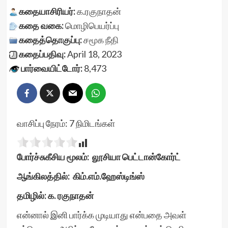
கதையாசிரியர்:
க.ரகுநாதன்
கதை வகை:
மொழிபெயர்ப்பு
கதைத்தொகுப்பு:
சமூக நீதி
கதைப்பதிவு:
April 18, 2023
பார்வையிட்டோர்:
8,473
வாசிப்பு நேரம்:
7
நிமிடங்கள்
போர்ச்சுகீசிய மூலம்: லூசியா பெட்டான்கோர்ட்
ஆங்கிலத்தில்: கிம்.எம்.ஹேஸ்டிங்ஸ்
தமிழில்: க. ரகுநாதன்
என்னால் இனி பார்க்க முடியாது என்பதை அவள்