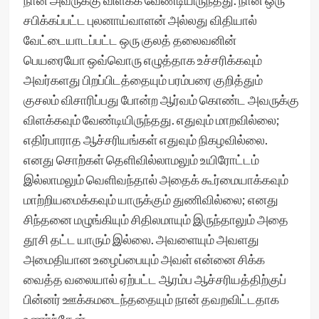
நான் அவருக்கு விளக்க வேண்டியிருந்தது. நான் ஒரு
சபிக்கப்பட்ட புலனாய்வாளன் அல்லது விதியால்
வேட்டையாடப்பட்ட ஒரு குலத் தலைவனின்
பெயரையோ ஒவ்வொரு எழுத்தாக உச்சரிக்கவும்
அவர்களது பிறப்பிடத்தையும் பரம்பரை குறித்தும்
குசலம் விசாரிப்பது போன்ற ஆர்வம் கொண்ட அவருக்கு
விளக்கவும் வேண்டியிருந்தது. எதுவும் மாறவில்லை;
எதிர்பாராத ஆச்சரியங்கள் எதுவும் நிகழவில்லை.
எனது சொற்கள் தெளிவில்லாமலும் உயிரோட்டம்
இல்லாமலும் வெளிவந்தால் அதைக் கூர்மையாக்கவும்
மாற்றியமைக்கவும் யாருக்கும் துணிவில்லை; எனது
சிந்தனை மழுங்கியும் சிதிலமாயும் இருந்தாலும் அதை
தூசி தட்ட யாரும் இல்லை. அவளையும் அவளது
அமைதியான உழைப்பையும் அவள் என்னை சிக்க
வைத்த வலையால் ஏற்பட்ட ஆரம்ப ஆச்சரியத்திற்குப்
பின்னர் ஊக்கமடைந்ததையும் நான் தவறவிட்டதாக