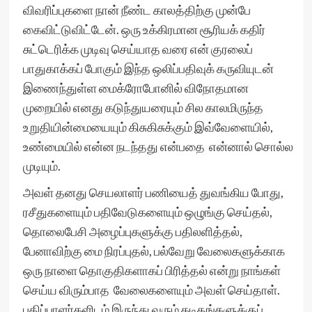
விவரிப்புகளை நான் நீண்ட காலத்திற்கு முன்பே
கைவிட்டுவிட்டேன். ஒரு உக்கிரமான சூரியக் கதிர்
சுட்டெரிக்க முடிவு செய்யாத வரை என் குரலைப்
பாதுகாக்கப் போகும் இந்த ஒலிப்பதிவுக் கருவியுடன்
இணைந்துள்ள மைக்ரோபோனில் விநோதமான
முறையில் எனது கடுந்துயரையும் சில காலமிருந்த
உறுதியின்மையையும் கிசுகிசுக்கும் இவ்வேளையில்,
உண்மையில் என்ன நடந்தது என்பதை என்னால் சொல்ல
முடியும்.
அவள் தனது செயலாளர் பணியைத் துவங்கிய போது,
ரசீதுகளையும் பதிவேடுகளையும் ஒழுங்கு செய்தல்,
தொலைபேசி அழைப்புகளுக்கு பதிலளித்தல்,
பேனாவிற்கு மை நிரப்புதல், பல்வேறு வேலைகளுக்காக
ஒரு நாளை தொகுதிகளாகப் பிரித்தல் என்று நாங்கள்
செய்ய விரும்பாத வேலைகளையும் அவள் செய்தாள்.
பதிப்பாளர்களிடம் இருந்து வரும் கடிதங்களுக்குப்