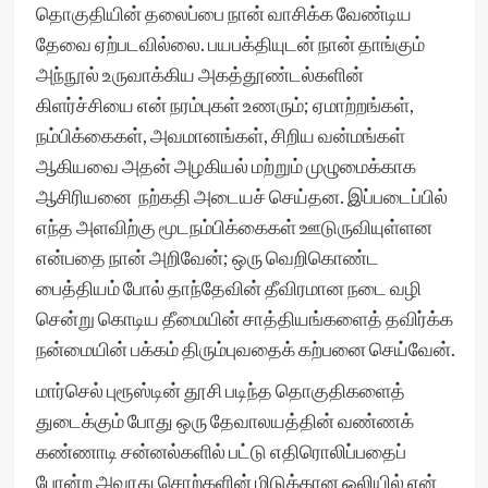
தொகுதியின் தலைப்பை நான் வாசிக்க வேண்டிய
தேவை ஏற்படவில்லை. பயபக்தியுடன் நான் தாங்கும்
அந்நூல் உருவாக்கிய அகத்தூண்டல்களின்
கிளர்ச்சியை என் நரம்புகள் உணரும்; ஏமாற்றங்கள்,
நம்பிக்கைகள், அவமானங்கள், சிறிய வன்மங்கள்
ஆகியவை அதன் அழகியல் மற்றும் முழுமைக்காக
ஆசிரியனை நற்கதி அடையச் செய்தன. இப்படைப்பில்
எந்த அளவிற்கு மூடநம்பிக்கைகள் ஊடுருவியுள்ளன
என்பதை நான் அறிவேன்; ஒரு வெறிகொண்ட
பைத்தியம் போல் தாந்தேவின் தீவிரமான நடை வழி
சென்று கொடிய தீமையின் சாத்தியங்களைத் தவிர்க்க
நன்மையின் பக்கம் திரும்புவதைக் கற்பனை செய்வேன்.
மார்செல் புரூஸ்டின் தூசி படிந்த தொகுதிகளைத்
துடைக்கும் போது ஒரு தேவாலயத்தின் வண்ணக்
கண்ணாடி சன்னல்களில் பட்டு எதிரொலிப்பதைப்
போன்ற அவரது சொற்களின் மிடுக்கான ஒலியில் என்