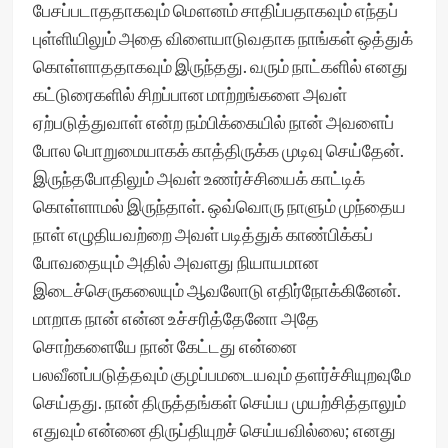
பேசப்படாததாகவும் மௌனம் சாதிப்பதாகவும் எந்தப்
புள்ளியிலும் அதை விளையாடுவதாக நாங்கள் ஒத்துக்
கொள்ளாததாகவும் இருந்தது. வரும் நாட்களில் எனது
கட்டுரைகளில் சிறப்பான மாற்றங்களை அவள்
ஏற்படுத்துவாள் என்ற நம்பிக்கையில் நான் அவளைப்
போல பொறுமையாகக் காத்திருக்க முடிவு செய்தேன்.
இருந்தபோதிலும் அவள் உணர்ச்சியைக் காட்டிக்
கொள்ளாமல் இருந்தாள். ஒவ்வொரு நாளும் முந்தைய
நாள் எழுதியவற்றை அவள் படித்துக் காண்பிக்கப்
போவதையும் அதில் அவளது நியாயமான
இடைச்செருகலையும் ஆவலோடு எதிர்நோக்கினேன்.
மாறாக நான் என்ன உச்சரித்தேனோ அதே
சொற்களையே நான் கேட்டது என்னை
பலவீனப்படுத்தவும் குழப்பமடையவும் தளர்ச்சியுறவுமே
செய்தது. நான் திருத்தங்கள் செய்ய முயற்சித்தாலும்
எதுவும் என்னை திருப்தியுறச் செய்யவில்லை; எனது