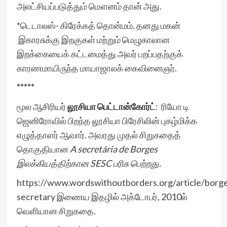
அலட்சியப்படுத்தும் மௌனம் தான் அது.
*டெடாலஸ்- கிரேக்கத் தொன்மம். தனது மகன்
இகாரசுக்கு இறகுகள் மற்றும் மெழுகாலான
இறக்கையைக் கட்டமைத்து அவர் பறப்பதற்குக்
காரணமாயிருந்த மாயாஜாலக் கைவினைஞர்.
*****
மூல ஆசிரியர்
லூசியா பெட்டான்கோர்ட்
: ரியோ டி
ஜெனிரோவில் பிறந்த லூசியா பிரேசிலின் புகழ்மிக்க
எழுத்தாளர் ஆவார். அவரது முதல் சிறுகதைத்
தொகுதியான
A secretária de Borges
இலக்கியத்திற்கான SESC பரிசு பெற்றது.
https://www.wordswithoutborders.org/article/borge
secretary
இணைய இதழில் அக்டோபர், 2010ல்
வெளியான சிறுகதை.