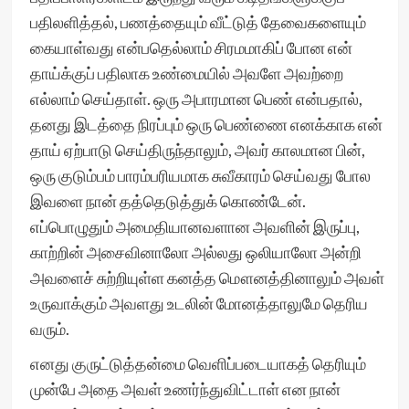
பதிலளித்தல், பணத்தையும் வீட்டுத் தேவைகளையும்
கையாள்வது என்பதெல்லாம் சிரமமாகிப் போன என்
தாய்க்குப் பதிலாக உண்மையில் அவளே அவற்றை
எல்லாம் செய்தாள். ஒரு அபாரமான பெண் என்பதால்,
தனது இடத்தை நிரப்பும் ஒரு பெண்ணை எனக்காக என்
தாய் ஏற்பாடு செய்திருந்தாலும், அவர் காலமான பின்,
ஒரு குடும்பம் பாரம்பரியமாக சுவீகாரம் செய்வது போல
இவளை நான் தத்தெடுத்துக் கொண்டேன்.
எப்பொழுதும் அமைதியானவளான அவளின் இருப்பு,
காற்றின் அசைவினாலோ அல்லது ஒலியாலோ அன்றி
அவளைச் சுற்றியுள்ள கனத்த மௌனத்தினாலும் அவள்
உருவாக்கும் அவளது உடலின் மோனத்தாலுமே தெரிய
வரும்.
எனது குருட்டுத்தன்மை வெளிப்படையாகத் தெரியும்
முன்பே அதை அவள் உணர்ந்துவிட்டாள் என நான்