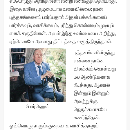
எப்பொழுது அறிந்தாளோ என்று எனக்குத் தெரியாது.
இதை நானே முழுமையாக உணரவில்லை; நான்
புத்தகங்களைப் பார்ப்பதால் அதன் பக்கங்களைப்
பார்க்கவும், வாசிக்கவும், புரிந்து கொள்ளவும் முடியும்
எனக் கருதினேன். அவள் இந்த உண்மையை அறிந்து,
ஏற்கெனவே அவளது திட்டத்தை வகுத்திருந்தாள்.
புத்தகங்களிலிருந்து
என்னை நானே
விலக்கிக் கொள்வது
பல ஆண்டுகளாக
நீடித்தது. ஆனால்
இன்னும் இன்னும்
அவற்றுக்கு
போர்ஹெஸ்
நெருக்கமாகவே
உணர்ந்தேன்.
ஒவ்வொரு நாளும் குறைவாக வாசித்தாலும்,