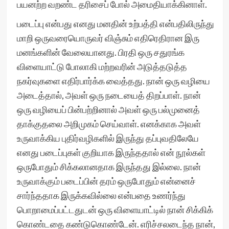
பயனற்ற வறண்ட தரிசைப் போல் அமைதியாக்கினாள்.
படைப்பு என்பது எனது மனதின் உற்பத்தி என்பதிலிருந்து
மாறி ஒருவரையொருவர் விஞ்சும் எதிரெதிரான இரு
மனங்களின் வேலையானது. பிரதி ஒரு சதுரங்க
விளையாட்டு போலாகி மற்றவரின் அடுத்தடுத்த
நகர்வுகளை எதிர்பார்க்க வைத்தது. நான் ஒரு வழியை
அடைத்தால், அவள் ஒரு நடையைத் திறப்பாள். நான்
ஒரு வழியைப் பின்பற்றினால் அவள் ஒரு பல்முனைத்
தாக்குதலை அறிமுகம் செய்வாள். எனக்காக அவள்
உருவாக்கிய புதிர்வழிகளில் இருந்து தப்புவதிலேயே
எனது படைப்புகள் குறியாக இருந்ததால் என் நூல்கள்
ஒருபோதும் சிக்கலானதாக இருந்தது இல்லை. நான்
உருவாக்கும் படைப்பின் தரம் ஒருபோதும் என்னைச்
சார்ந்ததாக இருக்கவில்லை என்பதை உணர்ந்து
பொறாமைப்பட்டதுடன் ஒரு விளையாட்டில் நான் சிக்கிக்
கொண்டதை கண்டுகொண்டேன். எரிச்சலடைந்த நான்,