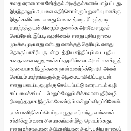
கதை ஏராளமான சேர்த்தல் அடித்தல்களால் பாழ்பட்டது.
இருந்தாலும் அவளை எதிர்கொள்ளும் துணிவு எனக்கு
இருக்கவில்லை. எனது மௌனத்தை நீட்டித்தபடி,
ஏமாற்றத்துடன் தினமும் குறைந்த அளவே எழுதச்
செய்தேன். இப்படி எழுதினால் எனது புதிய நூலை
முடிக்க முடியாது என்பது எனக்குத் தெரியும். எனது
தொகுப்பாசிரியருடன் நடத்திய சந்திப்பும் கூட புதிய
கதைகளை எழுத ஊக்கம் தரவில்லை. அவள் எனக்குத்
தேவையாக இருந்ததை நான் உணர்ந்த்தோடு, அவள்
செய்யும் மாற்றங்களுக்கு அடிமையாகிவிட்டதுடன்,
எனது படைப்பு ஒழுங்கு செய்யப்பட்டு உரையாடல் வழி
கட்டமைக்கப்பட்ட மேலும் மேலும் சிக்கலான புதிர்வழி
நிறைந்ததாக இருக்க வேண்டும் என்றும் விரும்பினேன்.
நான் பணிநீக்கம் செய்த எழுதுபவர் வந்து என்னைச்
சந்திக்கும் வரை சில மாதங்கள் இது தொடர்ந்தது.
எனது உற்சாகமான அபிமானியான அவர், புதிய நூலைப்