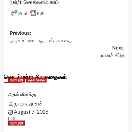
நன்றி: சொல்வனம்.காம்
Post
Previous:
நகரச் சாலை – ஒரு பக்கக் கதை
navigation
Next:
பயணச் சீட்டு
தொடர்புள்ள சிறுகதைகள்
சமூக நீதி
தொடர்கதை
அகல் விளக்கு
மு.வரதராசன்
August 7, 2026
0
சமூக நீதி