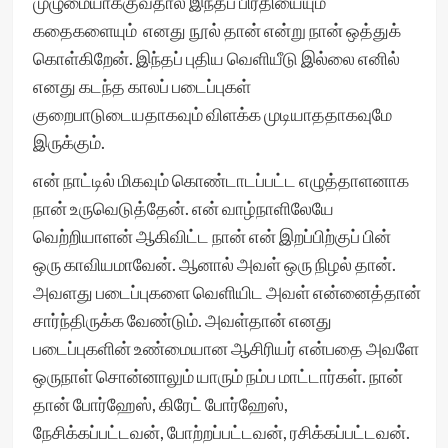
முழுமையாக்குவதால் இந்தப் பிரதியையும்
கதைகளையும் எனது நூல் தான் என்று நான் ஒத்துக்
கொள்கிறேன். இந்தப் புதிய வெளியீடு இல்லை எனில்
எனது கடந்த காலப் படைப்புகள்
குறைபாடுடையதாகவும் விளக்க முடியாததாகவுமே
இருக்கும்.
என் நாட்டில் மிகவும் கொண்டாடப்பட்ட எழுத்தாளனாக
நான் உருவெடுத்தேன். என் வாழ்நாளிலேயே
வெற்றியாளன் ஆகிவிட்ட நான் என் இறப்பிற்குப் பின்
ஒரு காவியமாவேன். ஆனால் அவள் ஒரு நிழல் தான்.
அவளது படைப்புகளை வெளியிட அவள் என்னைத்தான்
சார்ந்திருக்க வேண்டும். அவள்தான் எனது
படைப்புகளின் உண்மையான ஆசிரியர் என்பதை அவளே
ஒருநாள் சொன்னாலும் யாரும் நம்ப மாட்டார்கள். நான்
தான் போர்ஹேஸ், கிரேட் போர்ஹேஸ்,
நேசிக்கப்பட்டவன், போற்றப்பட்டவன், ரசிக்கப்பட்டவன்.