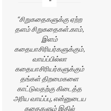
சிறுகதைகளுக்கு ஏற்ற
I
தளம் சிறுகதைகள்.காம்,
Sir
இளம்
p
கதையாசிரியர்களுக்கும்,
por
்
வாய்ப்பில்லா
and
கதையாசிரியர்களுக்கும்
o
தங்கள் திறமைகளை
bud
்
காட்டுவதற்கு கிடைத்த
அரிய வாய்ப்பு, என்னுடைய
p
ு
கதைகளும் இதில்
w