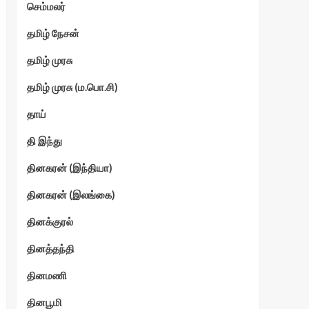
செம்மலர்
தமிழ் நேசன்
தமிழ் முரசு
தமிழ் முரசு (ம.பொ.சி)
தாய்
தி இந்து
தினகரன் (இந்தியா)
தினகரன் (இலங்கை)
தினக்குரல்
தினத்தந்தி
தினமணி
தினபூமி