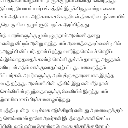
ப் பதில் சொல்லுவாள். நாளுக்கு நாள் விவாதம் வளர்ந்தது.
ார், நியாயம் யார் பக்கத்தில் இருக்கிறது என்ற கவலை
சம் அதிகமாக, அதிகமாக சகோதரிகள் தினசரி வாழ்க்கையில்
தொரு விவாதமும் சூடு பறக்க ஆரம்பித்தது.
இரண்டு வாரங்களுக்கு முன்பு ஒருநாள் அண்ணி தனது
என்று வீட்டில் அன்று கறந்த பால் அனைத்தையும் வண்டியில்
 அனுப்பி விட்டார். தான் பிறந்து வளர்ந்த செல்வச் செழிப்பு
பால் இல்லாதததைக் கண்டு செல்வி துக்கம் தாளாது அழுதாள்.
யுடன் கடும் வாக்குவாதம் ஏற்பட்டது. மனவருத்தம்
ிட்டார்கள். அவர்களுக்கு அன்புக்கு உதாரணமாக இருந்த
யைத் தந்தது. அண்ணியின் பதிலில் இது என் வீடு நான்
செல்வியின் குழந்தைகளுக்கு வெளியில் இருந்து பால்
ற்காலிகமாகப் பிரச்சனை ஓய்ந்தது.
ுத்தியுடன் நடவடிக்கை எடுக்கிறார் என்பது அனைவருக்கும்
ன்று சொல்லாமல் தானே அவர்கள் இடத்தைக் காலி செய்ய
ளம்பிவிடலாம் என்று சொன்ன பொழுது சுந்தரிக்கு கோபம்