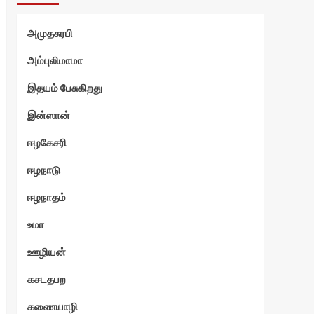
்வி
அமுதசுரபி
அம்புலிமாமா
இதயம் பேசுகிறது
இன்ஸான்
ஈழகேசரி
ஈழநாடு
ஈழநாதம்
உமா
ஊழியன்
கசடதபற
கணையாழி