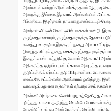
பார்த்துவிடும் குணம். அவளும் பதிலுக்கு இடக்காக
அண்ணன் என்றும் அண்ணிக்குதான் ஆதரவு கொடுப்ப
அவருக்கு இல்லை. இதனால் அண்ணியின் அட்டகா
நிம்மதியை இழந்தனர். நாளொரு சண்டையும் பொழு
அவர்கள் வீட்டின் கொட்டிலில் பசுக்கள் உண்டு. 
குழந்தைகளையும், குழந்தைகளுக்கு தேவைப்படும் 
வைத்து உள்ளூரில் இருக்கும் தனது அம்மா வீட்டிற்கு
நிறைந்த வீட்டில் தனது கைக்குழந்தைகளுக்குப் 
இதைக் கண்ட சுந்தரிக்கு கோபம் அதிகமாகி அண்ணி
அதிகரித்து குடும்ப நண்பர்களை அழைத்து முறைய
குடும்பத்தில் ஏற்பட்ட குடுமிபிடி சண்டை வேதனை
வைப்பதே சட்டம் என்ற அகங்காரம் ஒலித்தது. இனி 
வரவழைப்பது என நடுவர்கள் ஏற்பாடு செய்ததால் த
அண்ணி அவர்களை வெளியற்ற உத்தேசித்து சின்ன ப
புரிந்தது. வாயைத் திறந்து வெளியே போங்கள் எ
வேண்டும் என்பது அவர் நோக்கம். செல்வி நாம் கி