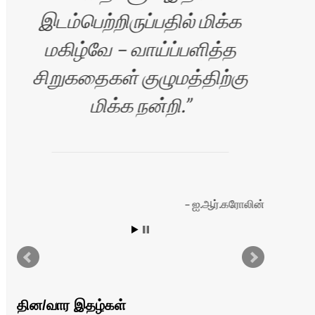
இடம்பெற்றிருப்பதில் மிக்க
மகிழ்வே – வாய்ப்பளித்த
Si
சிறுகதைகள் குழுமத்திற்கு
yo
மிக்க நன்றி.
த
ஐ.ஆர்.கரோலின்
்
தின/வார இதழ்கள்