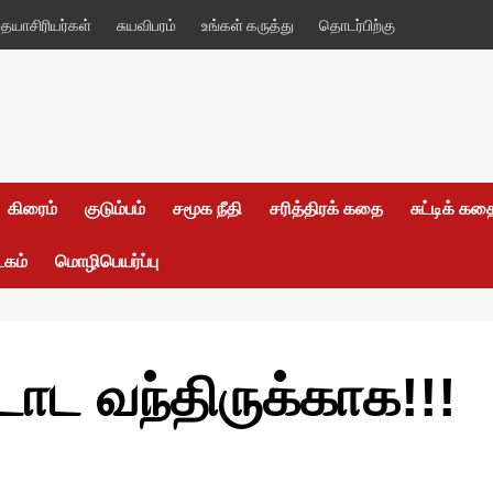
யாசிரியர்கள்
சுயவிபரம்
உங்கள் கருத்து
தொடர்பிற்கு
கிரைம்
குடும்பம்
சமூக நீதி
சரித்திரக் கதை
சுட்டிக் க
டகம்
மொழிபெயர்ப்பு
ட வந்திருக்காக!!!