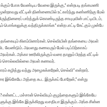
 வரைக்கும் போக வேண்டிய வேலை இருக்கு,” என்றபடி தங்கமணி
 மூன்றாவது வீட்டின் திண்ணையில் உட்கார்ந்து கண்ணிற்கு மேல்
மிக்க மகிழ்ச்சி. ஒவ்வொரு
ந்தினரைப் பார்த்துக் கொண்டிருந்த சாயுபுவின் பாட்டியிடம்,
் பொங்கலுக்கு வந்திருக்காங்க” என்ற பாட்டி கேட்கும் முன்பே
தடவையும் எனது கதை
இணையதளத்தில்
ம் தங்கையும் கிளம்பினார்கள். செல்வியின் தங்கையை அவள்
சேர்க்கப்பட்டுள்ளது என்ற
ிட வேண்டும். அவளது கணவரும் மேல் படிப்பிற்காகப்
ர்கள். அக்கா ஊரிலிருக்கும் வரை தானும் பிறந்த வீட்டில்
செய்தி அறிந்து உண்மையில
ம் சொல்லவில்லை அவள் கணவர்.
மகிழ்ந்து போகிறேன்.
ரம் கழித்து வந்து அழைசுக்கறேன், செல்வி” என்றார்.
உங்களின் சேவை
 வரை இங்கேயே அத்தை கூட இருக்கப் போறேன்,” என்று
அளப்பரியது. உலகெங்கிலும
இருக்கும் தமிழர்களால்
? என்னட்ட, மச்சான் செல்வியும் குழந்தைகளும் இங்கேயே
அவளுக்கு இங்கே இருக்கிறது வசதியா இருக்கும். அங்க சின்ன
எனது கதை படிக்கப் படுவத