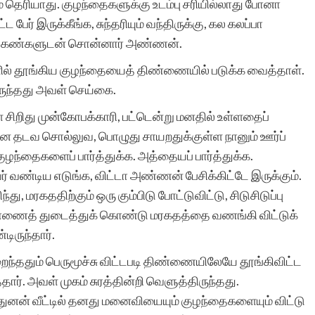
 தெரியாது. குழந்தைகளுக்கு உடம்பு சரியில்லாது போனா
இத்தளத்தின் உதவியால்
பேர் இருக்கீங்க, சுந்தரியும் வந்திருக்கு, கல கலப்பா
கிய கண்களுடன் சொன்னார் அண்ணன்.
தான். கதைக்கு ஏற்ற
ல் தூங்கிய குழந்தையைத் திண்ணையில் படுக்க வைத்தாள்.
படத்தினை தேர்வு செய்து
ருந்தது அவள் செய்கை.
வெளியிடுவது தங்களின்
வள் சிறிது முன்கோபக்காரி, பட்டென்று மனதில் உள்ளதைப்
தனி சிறப்பு. மீண்டும்
்தன தடவ சொல்லுவ, பொழுது சாயறதுக்குள்ள நானும் ஊர்ப்
குழந்தைகளைப் பார்த்துக்க. அத்தையப் பார்த்துக்க.
ஒருமுறை எனது மனமார்ந்
வர் வண்டிய எடுங்க, விட்டா அண்ணன் பேசிக்கிட்டே இருக்கும்.
நன்றியை தெரிவித்துக்
, மரகததிற்கும் ஒரு கும்பிடு போட்டுவிட்டு, சிடுசிடுப்பு
கொள்கிறேன். நன்றிகளுடன
ண்ணைத் துடைத்துக் கொண்டு மரகதத்தை வணங்கி விட்டுக்
ிருந்தார்.
இரா.கலைச்செல்வி.
ந்ததும் பெருமூச்சு விட்டபடி திண்ணையிலேயே தூங்கிவிட்ட
தார். அவள் முகம் சுரத்தின்றி வெளுத்திருந்தது.
ுனன் வீட்டில் தனது மனைவியையும் குழந்தைகளையும் விட்டு