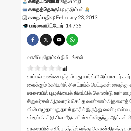
கதையாசிரியர்:
தேமொழி
கதைத்தொகுப்பு:
குடும்பம்
கதைப்பதிவு:
February 23, 2013
பார்வையிட்டோர்:
14,735
வாசிப்பு நேரம்:
6
நிமிடங்கள்
சாம்பல் வண்ண புத்தம் புது மார்க் டூ அம்பாசடர் க
வைக்கும் கேரியரில் சில ட்ரங்க் பெட்டிகள் வைத்து 
சாலையில் புழுதியைக் கிளப்பிக் கொண்டு கார் ஊ
சிறுவர்கள் ஆரவாரம் செய்த வண்ணம் அதனைத் தொ
எப்பொழுதாவதுதான் நகரில் இருந்து வண்டிகள் வரும்.
சப்தம் கேட்டு சில வீடுகளின் உள்ளிருந்து ஆட்கள் வ
சாலையின் எதிர்புறத்தில் வந்து கொண்திருந்த தம