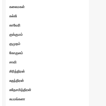
கலைமகள்
கல்கி
காவேரி
குங்குமம்
குமுதம்
கோகுலம்
சாவி
சிரித்திரன்
சுதந்திரன்
சுதேசமித்திரன்
சுபமங்களா