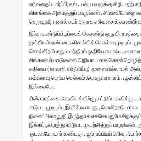
எரிவதைப் பார்ப்பீர்கள் . பக் ஃபயருக்கு சிறிய​ ஏற
விளக்கை அமைத்துப் பாருங்கள் . சிமினி போன்ற
செறுகுவீறானால் சுடர் நேராக​ எரிவதைக் காண்பீர்க
இந்த​ கண்டுப்பிடிப்பைக் கொண்டு ஒரு கிராமத்தைய
முக்கியம் என்பதை விளங்கிக் கொள்ள​ முடியும் .
கொல்கிற​ போதும் மந்திரம் ஓதியே கலால் …உணவாக​ 
சிங்களவர் மாடுகளை அநியாயமாக​ கொன்றொழித்து வர
சதியை ( காலனி விடுவிப்பு) மூளையில்லாமல் அன்ற
எவ்வளவு பெரிய​ செல்வம் ,பொருளாதாரம் . முஸ்லிம்
இல்லையே .
மின்சாரத்தை அவசியத்திற்கு மட்டும் பாவித்து …
ஈடுபட முடியும் . இனிமேலாவது , வெளிநாடு மாயை
நினைப்பில் உறுதி இருந்தால் எச்செயலுமே சிறக்கு
இக்கட்டிலிருந்து விடுபட​ முயற்சித்துப் பாருங்க
ஓடலாமே , யார் கண்டது . ஐரோப்பியப் பிரிவு , போர