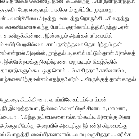
் தொங்கிக் கொண்டு தான் கிடக்கிறது . பொருளாதாரத்தில்
விர​ வேற​ எதையும் ….புதிதாய் குறிப்பிட​ முடியாது .
ன் …வளர்ச்சியை அடித்து , உடைத்து நொருக்கி …சிதைத்து
ாலனியனாக​ வந்து போட்ட​ குரங்காட்டத்திலிருந்து ..ஏன்
் தானிருக்கின்றன . ​இன்னமும் அவர்கள் உரிமையில்
ம்​ உயிர் பெறவில்லை . காய் நகர்த்தலை தொடர்ந்தும் தன்
் என்றால் அவுன்ஸ் , றாத்தல் படிகளில் மட்டும் தான் அளக்கத்
் . இஸ்ரேல் நமக்கு நிகழ்ந்ததை மறுபடியும் நிகழ்த்திக்
ா நாடுகளும் கூட​ ஒரு சொல் ….பேசுகிறதா ? காணோமே ,
ாழ்க்கையிற்கு உள்ளம் எதற்கு? வீரம் ….வீரருக்குத் தான் காதல்
 அருகதை கிடக்கிறதா , வாய்யிலே கட்டப்பொம்மன்
 நீர் இறைத்தாயா , இல்லை ‘களை’ பிடிங்கினாயா , மாமனா ,
ப்பையா ! ‘. அந்த​ குப்பைகளை எல்லாம் கூட்டி அரைக்கு அரை
ில் , அல்லது சீமேந்து அறையில் அடைத்து இரண்டு கிழமைக்கு
லைப் பொறுத்தி வைப்பீர்களானால்….வாயு வருகிறதா …. எரிக்க