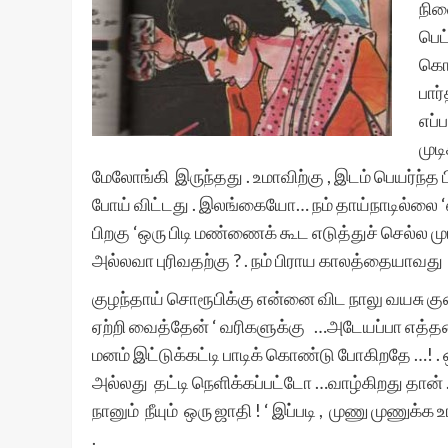
நின
பெட
கொண
பார
எப்
முட
மேலோங்கி இருந்தது . உமாவிற்கு , இடம் பெயர்ந்
போய் விட்டது . இலங்கையோ… நம் தாய்நாடில்லை ‘என்
பிறகு ‘ஒரு பிடி மண்ணைக் கூட​ எடுத்துச் செல்ல​ ம
அல்லவா புரிவதற்கு ? . நம் பிராய​ காலத்தையாவது
குழந்தாய் சொரூபிக்கு என்னை விட​ நாலு வயசு குற
ஏற்றி வைத்தேன் ‘ வரிகளுக்கு …அடேயப்பா எத்தன
மனம் இட்டுக்கட்டி பாடிக் கொண்டு போகிறதே …! 
அல்லது தட்டி நெளிக்கப்பட்டோ …வாழ்கிறது தான் . 
நானும் நீயும் ஒரு ஜாதி ! ‘ இப்படி , முணு முணுக்
.