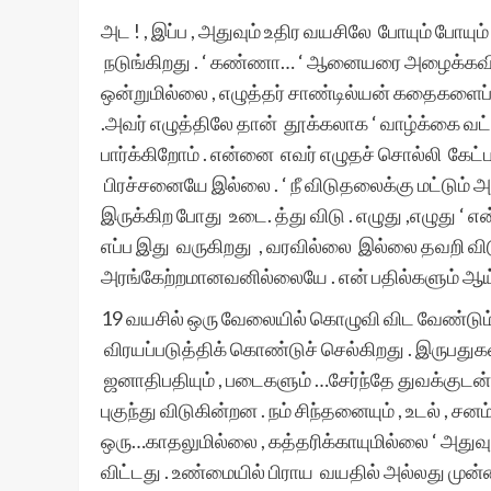
அட​ ! , இப்ப , அதுவும் உதிர​ வயசிலே ​ போயும் போ
நடுங்கிறது . ‘ கண்ணா… ‘ ஆனையரை அழைக்கவில்லை
ஒன்றுமில்லை , எழுத்தர் சாண்டில்யன் கதைகளைப் ப
.அவர் எழுத்திலே தான் தூக்கலாக​ ‘ வாழ்க்கை வட்ட
பார்க்கிறோம் . என்னை எவர் எழுதச் சொல்லி கேட்பர்
பிரச்சனையே இல்லை . ‘ நீ விடுதலைக்கு மட்டும் 
இருக்கிற போது உடை. த்து விடு . எழுது ,எழுது ‘ என
எப்ப​ இது வருகிறது , வரவில்லை இல்லை தவறி விடு
அரங்கேற்றமானவனில்லையே . என் பதில்களும் ஆய்வ
19 வயசில் ஒரு வேலையில் கொழுவி விட​ வேண்டும் 
விரயப்படுத்திக் கொண்டுச் செல்கிறது . இருபதுகள
ஜனாதிபதியும் , படைகளும் …சேர்ந்தே துவக்குடன் குற்
புகுந்து விடுகின்றன . நம் சிந்தனையும் , உடல் ,
ஒரு…காதலுமில்லை , கத்தரிக்காயுமில்லை ‘ அதுவ
விட்டது . உண்மையில் பிராய​ வயதில் அல்லது முன