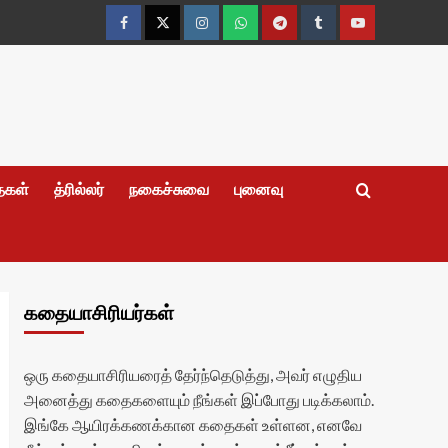
Facebook
Twitter
Instagram
Whatsapp
Telegram
Tumblr
YouTube
தைகள்
த்ரில்லர்
நகைச்சுவை
புனைவு
கதையாசிரியர்கள்
ஒரு கதையாசிரியரைத் தேர்ந்தெடுத்து, அவர் எழுதிய
அனைத்து கதைகளையும் நீங்கள் இப்போது படிக்கலாம்.
இங்கே ஆயிரக்கணக்கான கதைகள் உள்ளன, எனவே