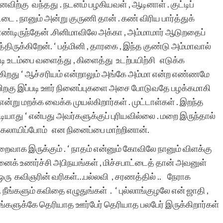
ைவிற்கு ​ வந்தது . நடனம் பழகியவள் , ஆடினாள் . குட்டிப்
்டை . நானும் அன்று குருணி தான் . கண் விரிய​ பார்த்துக்
்டிருந்தேன் .சினிமாவிலே அக்கா , அம்மாமார் ஆடுறதைப்
்த்திருக்கிறேன். ‘ பத்மினி , தாரகை , இந்த​ குண்டு அம்மாவால்
படி உடம்பை வளைத்து , கிளைத்து உடற்பயிற்சி எடுக்க​
ிகிறது ‘ ஆச்சரியம் என்றாலும் அங்கே அம்மா என்ற​ எண்ணமே
த​ பிறகு இப்படி ஊர் நினைப்புகளை அசை போடுவதே பழக்கமாகி
று மறக்க​ வைக்க​ முயல்கிறார்கள் . முட்டாள்கள் . இறந்த​
ுடியாது ‘ என்பது அவர்களுக்குப் புரியவில்லை . மறை இருந்தால்
 கலாயிப்போம் ​ என​ நினைப்பை மாற்றினான்.
ைவாக​ இருக்கும் . ‘ நாதம் என்னும் கோவிலே நானும் விளக்கு
ைக் உணர்ச்சி அபிநயங்கள் , மிச்சபாட்டைத் தான் அவனுள்
. ஒரு கவிஞரின் வரிகள்…பல்லவி , சரணத்தில் .. நேராக
நீங்களும் கவிதை எழுதுங்கள் . ‘ புல்லாங்குழலே என் ஜாதி ,
க​ உங்களுக்கே தெரியாத​ ஊர்பேர் தெரியாத பலபேர் இருக்கிறார்கள்