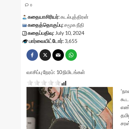
0
கதையாசிரியர்:
கடல்புத்திரன்
கதைத்தொகுப்பு:
சமூக நீதி
கதைப்பதிவு:
July 10, 2024
பார்வையிட்டோர்:
3,655
வாசிப்பு நேரம்:
10
நிமிடங்கள்
‘நா
கூட
எண்
தமி
சரஸ