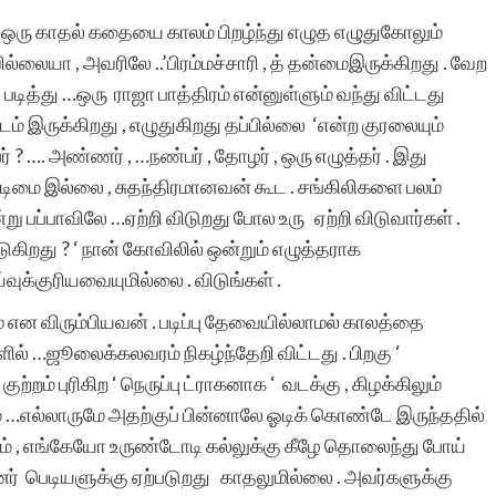
யும் ஒரு காதல் கதையை காலம் பிறழ்ந்து எழுத​ எழுதுகோலும்
யா , அவரிலே ..’பிரம்மச்சாரி , த் தன்மைஇருக்கிறது . வேற​
ஒரு கூகுள் தேடலில்
டித்து …ஒரு ராஜா பாத்திரம் என்னுள்ளும் வந்து விட்டது
உங்கள் தளத்தை
ம் இருக்கிறது , எழுதுகிறது தப்பில்லை ‘என்ற​ குரலையும்
 ? …. அண்ணர் , …நண்பர் , தோழர் , ஒரு எழுத்தர் . இது
வந்தடைந்து என்
அடிமை இல்லை , சுதந்திரமானவன் கூட​ . சங்கிலிகளை பலம்
கதைகளை அங்கு
்று பப்பாவிலே …ஏற்றி விடுறது போல​ உரு ஏற்றி விடுவார்கள் .
கிறது ? ‘ நான் கோவிலில் ஒன்றும் எழுத்தராக​
கண்டேன். உங்கள்
ுக்குரியவையுமில்லை . விடுங்கள் .
தளத்தின் வடிவமைப்பும்,
என​ விரும்பியவன் . படிப்பு தேவையில்லாமல் காலத்தை
இயங்குமுறையும் சிறப்பாக
ில் …ஜூலைக்கலவரம் நிகழ்ந்தேறி விட்டது . பிறகு ‘
றம் புரிகிற​ ‘ நெருப்பு ட்ராகனாக​ ‘ வடக்கு , கிழக்கிலும்
இருக்கிறது. வாழ்த்துகளும்
 சனம் …எல்லாருமே அதற்குப் பின்னாலே ஓடிக் கொண்டே இருந்ததில்
நன்றியும்!
ும் , எங்கேயோ உருண்டோடி கல்லுக்கு கீழே தொலைந்து போய்
்னர் பெடியளுக்கு ஏற்படுறது காதலுமில்லை . அவர்களுக்கு