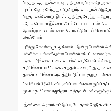
பிடித்த . ஒரு தன்மை , ஒரு திறமை , பிடிக்கிற​ நட
புலம்ப​ ஜோடி சேர்த்து விடுகிறார்கள் . .​ நான் அந்
பிறகு , என்னோடு இயக்கத்திற்கு சேர்ந்த … தோழ
. ரோல் மொடல் இல்லை . அடப் போய்யா , ‘ பள்ளிகூடத்
தோன்றுமா ? வள்ளவரை கொண்டு போய் சிறையில் அ
சென்றோம் .
புரிந்து கொள்ள முயலுவோம் . இன்று பொலிஸ் அதி
பள்ளிக்கூடங்களிலுள்ள​ பொலிஸ் கடேட் மாணவர்
, ​ஏன்​ ​அவ்வமைப்பைகள் பள்ளி வழியே கிடக்கின
சரியில்லையா ! ‘ . மனசு சுத்தமில்லை , அது தான் 
தாண்டவமில்லை ரெளத்திர​ ஆட்டம் . குற்றவாளிகள
‘ உயிரியல் பிரிவில் சப்பு ,சப்பி பாடங்களை துப்பி 
முடியாது ? ‘ என​ எழுத்தாட​​ வந்தவன் . உங்களுக்
இலங்கை அரசாங்கம் இப்படியே தான் நெடுக​ கிடக்கி