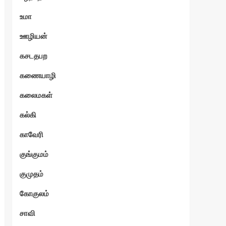
உமா
ஊழியன்
கசடதபற
கணையாழி
கலைமகள்
கல்கி
காவேரி
குங்குமம்
குமுதம்
கோகுலம்
சாவி