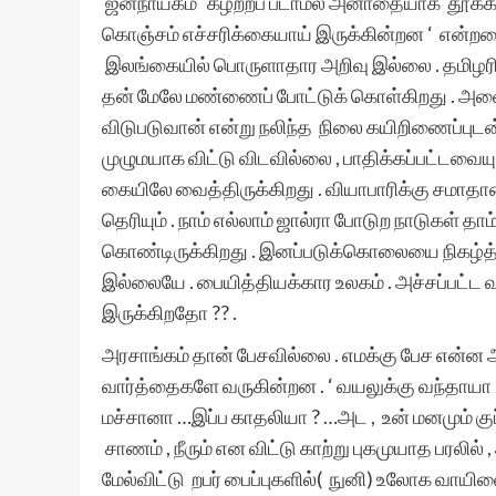
ஜனநாயகம் கழற்றப் படாமல் அனாதையாக​ தூக்கில
கொஞ்சம் எச்சரிக்கையாய் இருக்கின்றன​ ‘ என்றதை த
இலங்கையில் பொருளாதார​ அறிவு இல்லை . தமிழரி
தன் மேலே மண்ணைப் போட்டுக் கொள்கிறது . அவை க
விடுபடுவான் என்று நலிந்த நிலை கயிறிணைப்புடன
முழுமயாக​ விட்டு விடவில்லை , பாதிக்கப்பட்டவையு
கையிலே வைத்திருக்கிறது . வியாபாரிக்கு சமாதானம
தெரியும் . நாம் எல்லாம் ஜால்ரா போடுற​ நாடுகள் தாம
கொண்டிருக்கிறது . இனப்படுக்கொலையை நிகழ்த்த
இல்லையே . பையித்தியக்கார​ உலகம் . அச்சப்பட்ட​ வ
இருக்கிறதோ ?? .
அரசாங்கம் தான் பேசவில்லை . எமக்கு பேச​ என்ன​
வார்த்தைகளே வருகின்றன​ . ‘ வயலுக்கு வந்தாயா ,
மச்சானா …இப்ப​ காதலியா ? …அட​ , உன் மனமும் கு
சாணம் , நீரும் என விட்டு காற்று புகமுயாத​ பரல
மேல்விட்டு றபர் பைப்புகளில்( நுனி) உலோக​ வாயி