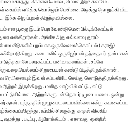
 எம்மை காத்து கொள்ள மெல்ல​ , மெல்ல​ இறங்க​லாமே .
்கள் கையில் எடுத்த​ கொல்லும் மெசினை அடித்து நொறுக்கி விட​
…. இந்த​ அலுப்புகள் திருந்தவில்லை .
சியம் என​ பூஜை இடம் பெற​ வேண்டுமென​ பில்டிங்கோட்டில்
ரை என்கிறார்கள் . அங்கே அது எவ்வளவு தூரம்
போல​ வீடுகளில் புறம்பாக​ ஒரு வேலைக்கொட்டல் ( கராஜ்)
்றே படுகிறது . கனடாவில் ஒரு ஜேர்மன் தந்தையர் தன் மகன்
டுத்ததாலே பலரகப்பட்ட​ பனிவாகனங்கள் , சப்வே
றுவதையெல்லாம் சிறுபையன் கண்டு பிடித்திருக்கிறான் .
சப்வே ரெயினையும் இவன் கம்பனியே செய்து கொடுத்திருக்கிறது .
 ஆற்றல் இருக்கிறது . மனித​ வாழ்வில் எட்டு , எட்டு
்டுமில்லை , ஆற்றல்களுடன் தொடர்புமுடையவை . ஒன்று
ையாளர் தான் . மற்றததில் முழுமையடையவில்லை என்று கவலைப்பட
க்கை.யிலிருந்து . நம்மில் சிலருக்கு காதல் விலகிப்
 …, எழுத்து . படிப்பு , ஆரோக்கியம் . ஏதாவது ஒன்றில்