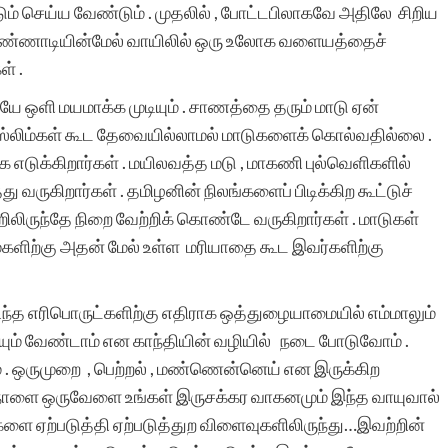
்பாடும் செய்ய​ வேண்டும் . முதலில் , போட்டபிலாக​வே அதிலே சிறிய
​ கண்ணாடியின்மேல் வாயிலில் ஒரு உலோக​ வளையத்தைச்
ள் .
ே ஒளி மயமாக்க​ முடியும் . சாணத்தை தரும் மாடு ஏன்
 முஸ்லிம்கள் கூட​ தேவையில்லாமல் மாடுகளைக் கொல்வதில்லை .
எடுக்கிறார்கள் . மயிலவத்த​ மடு , மாகணி புல்வெளிகளில்
ுகிறார்கள் . தமிழனின் நிலங்களைப் பிடிக்கிற​ கூட்டுச்
ிலிருந்தே நிறை வேற்றிக் கொண்டே வருகிறார்கள் . மாடுகள்
களிற்கு அதன் மேல் உள்ள​ ​ மரியாதை கூட​ இவர்களிற்கு
உந்த​ எரிபொருட்களிற்கு எதிராக​ ஒத்துழையாமையில் எம்மாலும்
யும் வேண்டாம் என​ காந்தியின் வழியில் நடை போடுவோம் .
ம் . ஒருமுறை , பெற்றல் , மண்ணென்னெய் என​ இருக்கிற​
ள் . நாளை ஒருவேளை உங்கள் இருசக்கர​ வாகனமும் இந்த​ வாயுவால்
்களை ஏற்படுத்தி ஏற்படுத்துற​ விளைவுகளிலிருந்து…இவற்றின்