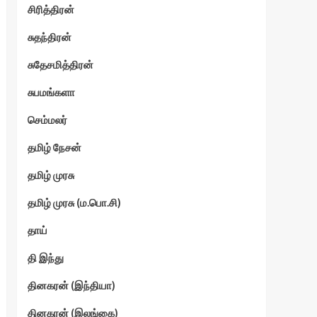
சிரித்திரன்
சுதந்திரன்
சுதேசமித்திரன்
சுபமங்களா
செம்மலர்
தமிழ் நேசன்
தமிழ் முரசு
தமிழ் முரசு (ம.பொ.சி)
தாய்
தி இந்து
தினகரன் (இந்தியா)
தினகரன் (இலங்கை)