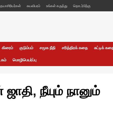
யாசிரியர்கள்
சுயவிபரம்
உங்கள் கருத்து
தொடர்பிற்கு
கிரைம்
குடும்பம்
சமூக நீதி
சரித்திரக் கதை
சுட்டிக் க
டகம்
மொழிபெயர்ப்பு
 ஜாதி, நீயும் நானும்