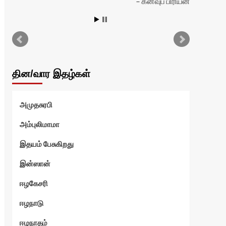
கனவுப் பிரியன்
தின/வார இதழ்கள்
அமுதசுரபி
அம்புலிமாமா
இதயம் பேசுகிறது
இன்ஸான்
ஈழகேசரி
ஈழநாடு
ஈழநாதம்