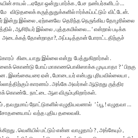
ிகையின் சாயல் …ஏதோ ஒன்று பார்க்க​ , பேச நண்பர்களிடம் …
நேரமே விடுதலைக் கருத்துதுக்களில் ஈர்க்கப்பட்டும் விட்டேன்.
ர் இன்று இல்லை , ஏற்கனவே தெரிந்த​ நெருங்கிய​ தோழரில்லை
பாரதி த
தில் , ஆசிரியர் இல்லை , புத்தகமில்லை… ‘ என்றால் படிக்க​
டைக்கத் தோன்றாதா?, அப்படித்தான் போராட்டதிற்குச்
காரம் கிடையாது இல்லை என்று பேத்துகிறார்கள் .
களைக் கொண்டு போய் மாகாண​பொலிஸாக்க​ முடியாதா ? ‘ பிறகு
்றன . இலங்கையரை ஏன் , மோடையர் என்பது புரியவில்லையா ,
எல்லாத்திற்கும் காரணம் . அங்கே அவர்கள் ஆடுறது ருத்திர​
க் கொண்டே நாட்டை ஆள​ விரும்புகிறார்கள்.
தப்பும் , தவறுமாய் நோட்டுகளில் எழுதியவனால் ‘ ப்பூ ! எழுதவா …
கு சோதனையாய் ​ வந்த​ புதிய​ தலைவலி.
றது . வெளியில் மட்டும் என்ன வாழுதாம் ? , அங்கேயும் ,