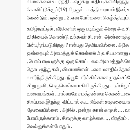
விலைகளை உயர்த்தி …எழுகிற​ பாதிப்புகளிலிருந்து
கோவிட்டுக்குப்(19) பிறகும்… புத்தி வராமல் இவர
வேண்டும் . ஒன்று ..2 .என​ போர்களை நிகழ்த்தியும்
தமிழ்நாட்டில் , வீடுகளில் ஒரு படிக்கும் அறை அவ
விதியைக் கொண்டு வந்தவர் சி. என் . அண்ணாத்து
பின்பற்றப்படுகிறது ? என்பது தெரியவில்லை . அதே 
ஒன்றையும் அமைத்துக் கொள்ளல்​ அவசியமானது என
, பொம்பாடியருக்கு ஒரு கொட்டலை அமைத்துக் கொ
தொடரூந்துகள் , விமானங்கள் …என​ மனதில் தோன்
வளர்ந்திருக்கிறது . நியூயோர்க்கிக்கான​ முதல் 
சிறு துளி , பெருவெள்ளமாகியிருக்கிறது . நம்மிலும்
வளையங்கள் …எல்லாமே சமத்தன்மை கொண்டவை மட
சிறப்பாக​ இருந்து விட்டால் கூட​ நீங்கள் சாதன
தேவையில்லை . அதில் , ஒன்று தான் காதல் … , வாழ்
போயிருக்கலாம் , சிலருக்கு வாழ்க்கை .., , வீரதீரம்
வெல்லுங்கள் போதும் .