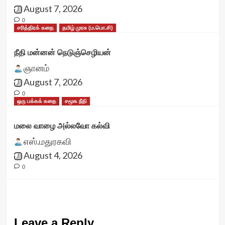
August 7, 2026
0
சரித்திரக் கதை
தமிழ் முரசு (ம.பொ.சி)
நீதி மன்னன் நெடுஞ்செழியன்
ஞானம்
August 7, 2026
0
ஒரு பக்கக் கதை
சமூக நீதி
மலை வாழை அல்லவோ கல்வி
எஸ்.மதுரகவி
August 4, 2026
0
Leave a Reply