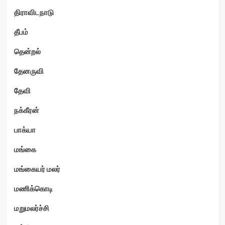
திராவிடநாடு
தீபம்
தென்றல்
தேனருவி
தேவி
நக்கீரன்
பாக்யா
மங்கை
மங்கையர் மலர்
மணிக்கொடி
மறுமலர்ச்சி