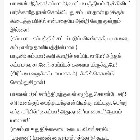
பாணன் : இந்தா! சும்மா ஆளைப் பைத்தியம் ஆக்கிவிடப்
பார்க்காதே நான் சொல்லியது கம்பமா தான் நமக்குக்
கிடைத்த பரிசில் என்பதையே அன்றி வேறு ஒன்றும்
இல்லை!
(கம்பமா = கம்பத்தில் கட்டப்படும் விலங்காகிய யானை,
கம்பு என்ற தானியத்தின் மாவு)
பாடினி: கம்பமா! களி கிளறிச் சாப்பிடலாமே? அந்தக்
கம்ப மாவு தானே?. சாப்பிடச் சுவையாயிருக்குமே!
(சிரிப்பை வலுக்கட்டாயமாக அடக்கிக் கொண்டு
சொல்லுகிறாள்)
பாணன் : (உட்கார்ந்திருந்தவன் எழுந்துகொண்டே சரி!
சரி! உனக்குப் பைத்தியந்தான் பிடித்து விட்டது. பெற்று
வந்த பரிசில் ‘கைம்மா! அதுதான் ‘யானை..’ ‘ஆமாம்
யானை!’
(கைம்மா = துதிக்கையை உடைய விலங்காகிய
‘யானை’) (பாணன் ஒரு ஏமாற்றத்தோடு கூடிய