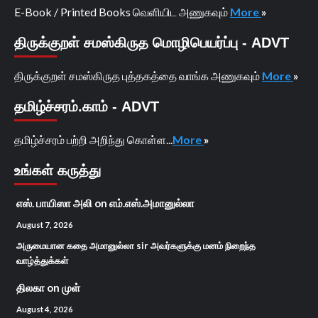
E-Book / Printed Books வெளியிட அணுகவும்
More
»
திருக்குறள் சமஸ்கிருத மொழிபெயர்ப்பு - ADVT
திருக்குறள் சமஸ்கிருத புத்தகத்தை வாங்க அணுகவும்
More
»
தமிழ்ச்சரம்.காம் - ADVT
தமிழ்ச்சரம் பற்றி அறிந்து கொள்ள...
More
»
உங்கள் கருத்து
எஸ். பாயிஸா அலி
on
எம்.எஸ்.அமானுல்லா
August 7, 2026
அருமையான கதை அமானுல்லா sir அவர்களுக்கு மனம் நிறைந்த
வாழ்த்துக்கள்
திலகா
on
முள்
August 4, 2026