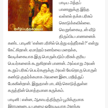
பாடிய அந்தப்
பாணனுக்கு இந்த
வள்ளல் தக்க பரிசும்
கொடுக்கவில்லை.
வெறுங்கையுடன் வீடு
திரும்பிய பாணனைக்
கண்ட பாடினி ‘என்ன பரிசில் பெற்று வந்தீர்கள்?’ என்று
கேட்கிறான். ஏமாற்றம் உணர்வை மறைக்க,
வேடிக்கையாக இரு பொருள்படும் பரிசுக் குரிய
பெயர்களைக் கூறுகிறான் பாணன். அவ்வாறு அவன்
கூறும் பரிசுப் பெயர்களுக்கு அவள் வேறொரு பொருள்
கண்டு குதர்க்கமாக அவனை இடைமறித்துப்
பேசுகின்றாள். இதுதான் பாடலிற் கொடுத்துள்ள
கருத்தின் மொத்தமான சுருக்கம்.
பாடினி : என்ன, ஆகாயத்திற்கும் பூமிக்குமாக
இராமனுடைய புகழை ஒரேயடியாக அளந்து