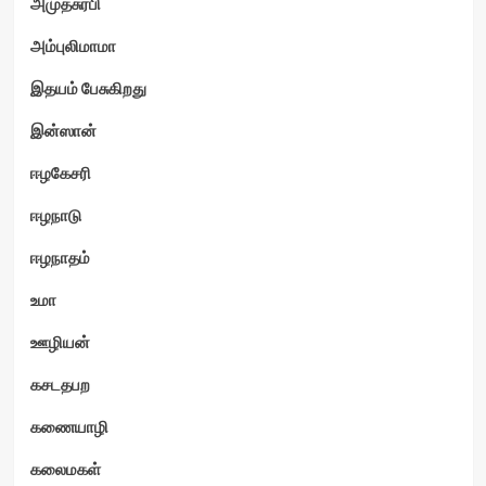
அமுதசுரபி
ம்
அம்புலிமாமா
இதயம் பேசுகிறது
இன்ஸான்
ஈழகேசரி
ஈழநாடு
ஈழநாதம்
உமா
ஊழியன்
கசடதபற
கணையாழி
கலைமகள்