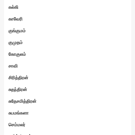
கல்கி
காவேரி
குங்குமம்
குமுதம்
கோகுலம்
சாவி
சிரித்திரன்
சுதந்திரன்
சுதேசமித்திரன்
சுபமங்களா
செம்மலர்