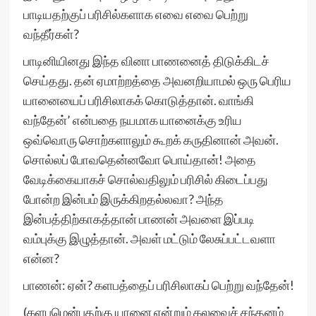
பாடியதற்குப் பரிசில்களாக எவை எவை பெற்று
வந்தீர்கள்?
பாடினியினது இந்த வினா பாணனைத் திடுக்கிடச்
செய்தது. தன் ஏமாற்றத்தை அவனறியாமல் ஒரு பெரிய
யானையைப் பரிசிலாகக் கொடுத்தான். வாங்கி
வந்தேன்’ என்பதை நயமாக யானைக்கு உரிய
ஒவ்வொரு சொற்களாலும் கூறக் கருதினான் அவன்.
சொல்லப் போவதென்னவோ பொய்தான்! அதை
வேடிக்கையாகச் சொல்வதிலும் பரிசில் கிடைப்பது
போன்ற இன்பம் இருக்கிறதல்லவா? அந்த
இன்பத்திற்காகத்தான் பாணன் அவளை இப்படி
வம்புக்கு இழுத்தான். அவள் மட்டும் லேசுப்பட்டவளா
என்ன?
பாணன்: ஏன்? களபத்தைப் பரிசிலாகப் பெற்று வந்தேன்!
(களபமென்பதற்கு யானை என்றும் கலவைச் சந்தனம்