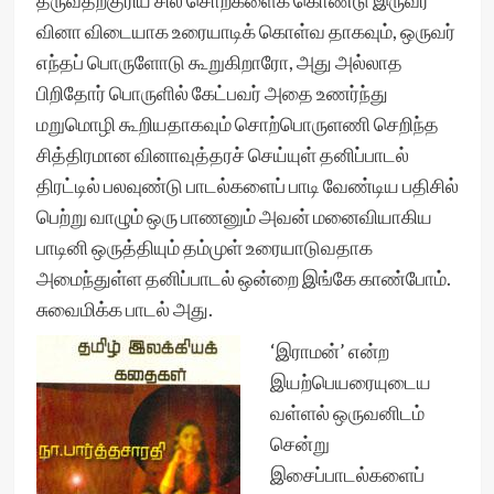
தருவதற்குரிய சில சொற்களைக் கொண்டு இருவர்
வினா விடையாக உரையாடிக் கொள்வ தாகவும், ஒருவர்
எந்தப் பொருளோடு கூறுகிறாரோ, அது அல்லாத
பிறிதோர் பொருளில் கேட்பவர் அதை உணர்ந்து
மறுமொழி கூறியதாகவும் சொற்பொருளணி செறிந்த
சித்திரமான வினாவுத்தரச் செய்யுள் தனிப்பாடல்
திரட்டில் பலவுண்டு பாடல்களைப் பாடி வேண்டிய பதிசில்
பெற்று வாழும் ஒரு பாணனும் அவன் மனைவியாகிய
பாடினி ஒருத்தியும் தம்முள் உரையாடுவதாக
அமைந்துள்ள தனிப்பாடல் ஒன்றை இங்கே காண்போம்.
சுவைமிக்க பாடல் அது.
‘இராமன்’ என்ற
இயற்பெயரையுடைய
வள்ளல் ஒருவனிடம்
சென்று
இசைப்பாடல்களைப்