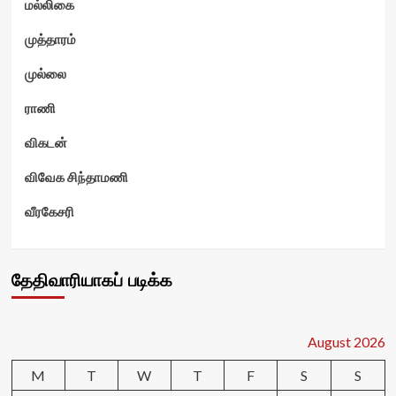
மல்லிகை
முத்தாரம்
முல்லை
ராணி
விகடன்
விவேக சிந்தாமணி
வீரகேசரி
தேதிவாரியாகப் படிக்க
August 2026
M
T
W
T
F
S
S