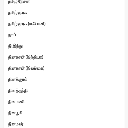
தமிழ் நேசன்
தமிழ் முரசு
தமிழ் முரசு (ம.பொ.சி)
தாய்
தி இந்து
தினகரன் (இந்தியா)
தினகரன் (இலங்கை)
தினக்குரல்
தினத்தந்தி
தினமணி
தினபூமி
தினமலர்