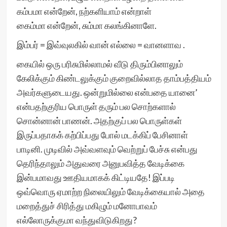
கம்பமா என்றேன், நற்களியாம் என்றாள்
கைம்மா என்றேன், சும்மா கலங்கினாளே.
இம்பர் = இவ்வுலகில் வான் எல்லை = வானளாவ .
கையில் ஒரு பரிசுமில்லாமல் வீடு திரும்பினாலும்
கேலிக்கும் கிண்டலுக்கும் குறைவில்லாத தாம்பத்தியம்
அவர்களுடையது. ஒன்றுமில்லை என்பதை யானை’
என்பதற்குரிய பொருள் தரும் பல சொற்களால்
சொன்னான் பாணன். அதற்குப் பல பொருள்கள்
இருப்பதாகக் கற்பிப்பது போல் மடக்கிப் பேசினாள்
பாடினி. முடிவில் அவ்வளவும் வெற்றுப் பேச்சு என்பது
தெரிந்தாலும் அதுவரை அனுபவித்த வேடிக்கை
இன்பமாவது ஊதியமாகக் கிட்டியதே! இப்படி
ஒவ்வொரு ஏமாற்ற நிலையிலும் வேடிக்கையால் அதை
மறைத்துச் சிரித்து மகிழும் மனோபாவம்
எல்லோருக்குமா வந்துவிடுகிறது?