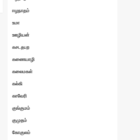
ஈழநாதம்
உமா
ஊழியன்
கசடதபற
கணையாழி
கலைமகள்
கல்கி
காவேரி
குங்குமம்
குமுதம்
கோகுலம்