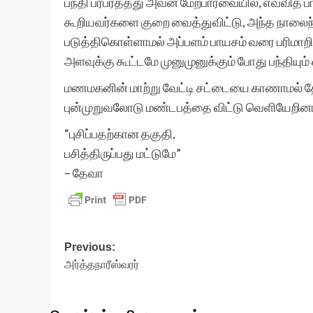
பந்தி பரபரத்தது அவன் மேற்பார்வையில், எவ்வித ப
கூறியவர்களை குறை வைத்துவிட்டு, அந்த நாலை
படுத்திகொள்ளாமல் அப்பளம் பாயசம் வரை பரிமாறி வ
அளவுக்கு கூட்டமே முனுமுனுக்கும் போது பந்தியும
மணமகனின் மாற்று வேட்டி சட்டையை காணாமல் தே
புன்முறுவலோடு மண்டபத்தை விட்டு வெளியேறினா
“புசிப்பதற்கான தகுதி,
பசித்திருப்பது மட்டுமே”
– தேவா
Post
Previous:
அர்த்தநாரீஸ்வரர்
navigation