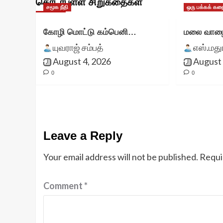
தொடர்புள்ள சிறுகதைகள்
சமூக நீதி
ஒரு பக்கக் கத
கோழி மொட்டு கம்பெனி…
மலை வாழை
யுவராஜ் சம்பத்
எஸ்.மத
August 4, 2026
August 
0
0
Leave a Reply
Your email address will not be published.
Requi
Comment
*