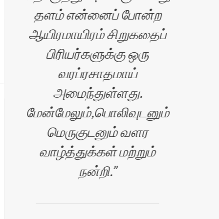
தளம் என்னைப் போன்ற
ஆயிரமாயிரம் சிறுகதைப்
க
பிரியர்களுக்கு ஒரு
வரப்ரசாதமாய்
வெள
அமைந்துள்ளது.
மேன்மேலும்,பொலிவுடனும்
மெருகுடனும் வளர
வாழ்த்துக்கள் மற்றும்
தொண
நன்றி.
இ
ரன்
சி