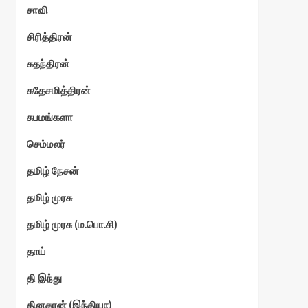
சாவி
சிரித்திரன்
சுதந்திரன்
சுதேசமித்திரன்
சுபமங்களா
செம்மலர்
தமிழ் நேசன்
தமிழ் முரசு
தமிழ் முரசு (ம.பொ.சி)
தாய்
தி இந்து
தினகரன் (இந்தியா)