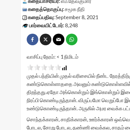
கதையாசிரியர்:
எம்.தேவகுமார்
கதைத்தொகுப்பு:
சமூக நீதி
கதைப்பதிவு:
September 8, 2021
பார்வையிட்டோர்:
8,248
வாசிப்பு நேரம்:
< 1
நிமிடம்
முதல் பந்தியின் முதல் வரிசையில் நீண்ட நேரத்தி
கண்டுகொள்ளாததை அவனும் கண்டுகொள்ளவில்ல
திறந்தது.ஏதோ அங்கொன்றும் இங்கொன்றும் இலையி
நிரப்பி கொண்டிருந்தான். விருப்பமோ வெறுப்போ
உண்டுகொண்டிருந்தான். அருகில் அமர வைக்க பட்
சொந்தக்காரன், சாதிக்காரன், ஊர்க்காரன் ஒவ
போடல, சோறு போடல, தண்ணி வைக்கல, சாதம் வைக