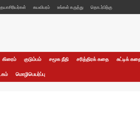
யாசிரியர்கள்
சுயவிபரம்
உங்கள் கருத்து
தொடர்பிற்கு
கிரைம்
குடும்பம்
சமூக நீதி
சரித்திரக் கதை
சுட்டிக் க
டகம்
மொழிபெயர்ப்பு