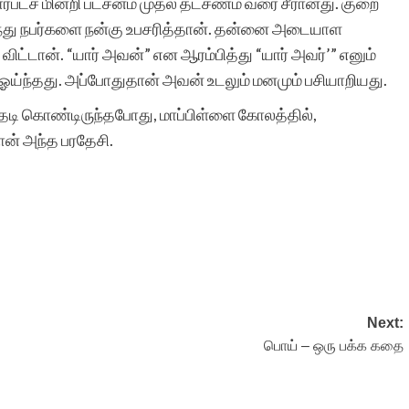
ாரபட்ச மின்றி பட்சனம் முதல் தட்சணம் வரை சீரானது. குறை
ந்து நபர்களை நன்கு உபசரித்தான். தன்னை அடையாள
ிட்டான். “யார் அவன்” என ஆரம்பித்து “யார் அவர்’” எனும்
சிறுகதைகள்.காம் மூத்த,
் ஓய்ந்தது. அப்போதுதான் அவன் உடலும் மனமும் பசியாறியது.
மற்றும் பிரபல
டி கொண்டிருந்தபோது, மாப்பிள்ளை கோலத்தில்,
எழுத்தாளர்களால்
ன் அந்த பரதேசி.
எழுதப்பட்ட சிறுகதைகளை
கொண்டுள்ள பொக்கிஷம்.
அதுமட்டுமல்ல எண்ணற்ற
ஆரம்ப கட்ட
எழுத்தாளர்களுக்கும் நல்ல
Next:
பொய் – ஒரு பக்க கதை
அடித்தளம் அமைத்து
கொடுக்கும் அற்புதமான