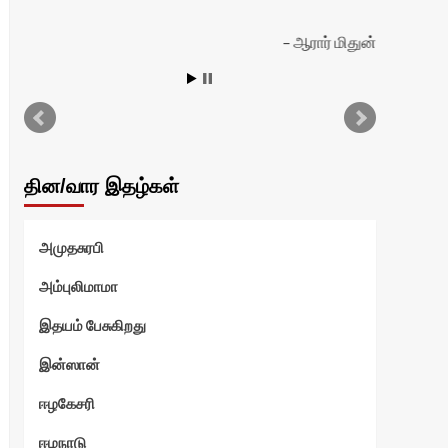
ஆரார் மிதுன்
தின/வார இதழ்கள்
அமுதசுரபி
அம்புலிமாமா
இதயம் பேசுகிறது
இன்ஸான்
ஈழகேசரி
ஈழநாடு