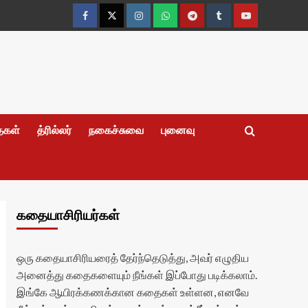
Facebook
Twitter
Instagram
Whatsapp
Telegram
Tumblr
YouTube
தைகள்
த்ரில்லர்
நகைச்சுவை
புனைவு
கதையாசிரியர்கள்
ஒரு கதையாசிரியரைத் தேர்ந்தெடுத்து, அவர் எழுதிய
அனைத்து கதைகளையும் நீங்கள் இப்போது படிக்கலாம்.
இங்கே ஆயிரக்கணக்கான கதைகள் உள்ளன, எனவே