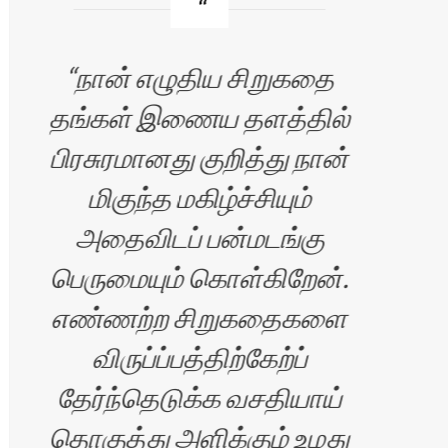
நான் எழுதிய சிறுகதை
த
தங்கள் இணைய தளத்தில்
இ
பிரசுரமானது குறித்து நான்
மிகுந்த மகிழ்ச்சியும்
மட்ட
அதைவிடப் பன்மடங்கு
கொ
பெருமையும் கொள்கிறேன்.
ஆவல
எண்ணற்ற சிறுகதைகளை
விருப்ப்பத்திற்கேற்ப்
தேர்ந்தெடுக்க வசதியாய்
தொகுத்து அளிக்கும் உமது