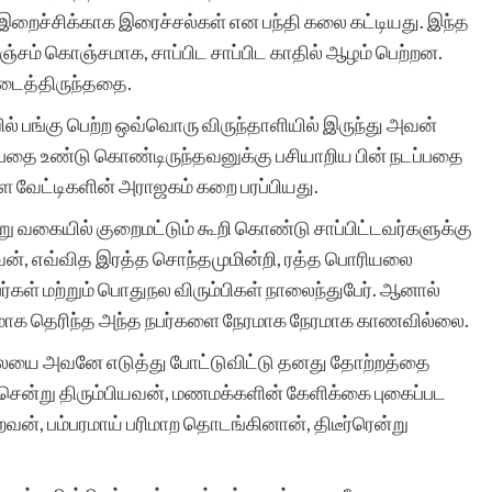
ள், இறைச்சிக்காக இரைச்சல்கள் என பந்தி கலை கட்டியது. இந்த
ம் கொஞ்சமாக, சாப்பிட சாப்பிட காதில் ஆழம் பெற்றன.
அடைத்திருந்ததை.
ல் பங்கு பெற்ற ஒவ்வொரு விருந்தாளியில் இருந்து அவன்
பதை உண்டு கொண்டிருந்தவனுக்கு பசியாறிய பின் நடப்பதை
 வேட்டிகளின் அராஜகம் கறை பரப்பியது.
ு வகையில் குறைமட்டும் கூறி கொண்டு சாப்பிட்டவர்களுக்கு
ன், எவ்வித இரத்த சொந்தமுமின்றி, ரத்த பொரியலை
ள் மற்றும் பொதுநல விரும்பிகள் நாலைந்துபேர். ஆனால்
்டமாக தெரிந்த அந்த நபர்களை நேரமாக நேரமாக காணவில்லை.
லையை அவனே எடுத்து போட்டுவிட்டு தனது தோற்றத்தை
 சென்று திரும்பியவன், மணமக்களின் கேளிக்கை புகைப்பட
ன், பம்பரமாய் பரிமாற தொடங்கினான், திடீர்ரென்று