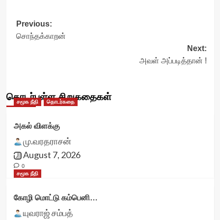
Post
Previous:
சொந்தக்காறன்
navigation
Next:
அவள் அப்படித்தான் !
தொடர்புள்ள சிறுகதைகள்
சமூக நீதி
தொடர்கதை
அகல் விளக்கு
மு.வரதராசன்
August 7, 2026
0
சமூக நீதி
கோழி மொட்டு கம்பெனி…
யுவராஜ் சம்பத்