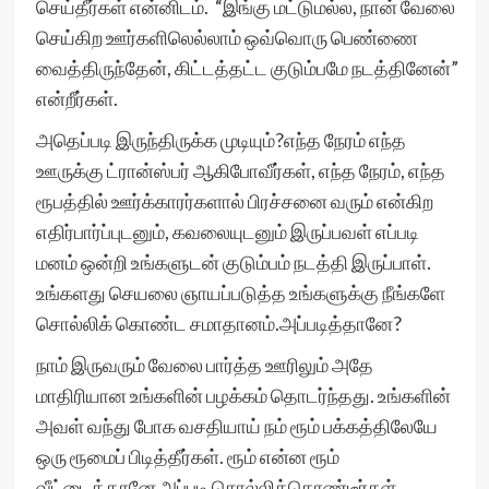
செய்தீர்கள் என்னிடம். “இங்கு மட்டுமல்ல, நான் வேலை
செய்கிற ஊர்களிலெல்லாம் ஒவ்வொரு பெண்ணை
வைத்திருந்தேன், கிட்டத்தட்ட குடும்பமே நடத்தினேன்”
என்றீர்கள்.
அதெப்படி இருந்திருக்க முடியும்?எந்த நேரம் எந்த
ஊருக்கு ட்ரான்ஸ்பர் ஆகிபோவீர்கள், எந்த நேரம், எந்த
ரூபத்தில் ஊர்க்காரர்களால் பிரச்சனை வரும் என்கிற
எதிர்பார்ப்புடனும், கவலையுடனும் இருப்பவள் எப்படி
மனம் ஒன்றி உங்களுடன் குடும்பம் நடத்தி இருப்பாள்.
உங்களது செயலை ஞாயப்படுத்த உங்களுக்கு நீங்களே
சொல்லிக் கொண்ட சமாதானம்.அப்படித்தானே?
நாம் இருவரும் வேலை பார்த்த ஊரிலும் அதே
மாதிரியான உங்களின் பழக்கம் தொடர்ந்தது. உங்களின்
அவள் வந்து போக வசதியாய் நம் ரூம் பக்கத்திலேயே
ஒரு ரூமைப் பிடித்தீர்கள். ரூம் என்ன ரூம்
வீட்டைத்தானே அப்படி சொல்லிக்கொண்டீர்கள்.