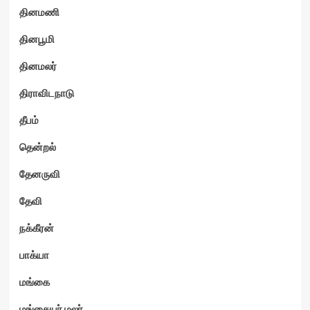
தினமணி
தினபூமி
தினமலர்
திராவிடநாடு
தீபம்
தென்றல்
தேனருவி
தேவி
நக்கீரன்
பாக்யா
மங்கை
மங்கையர் மலர்