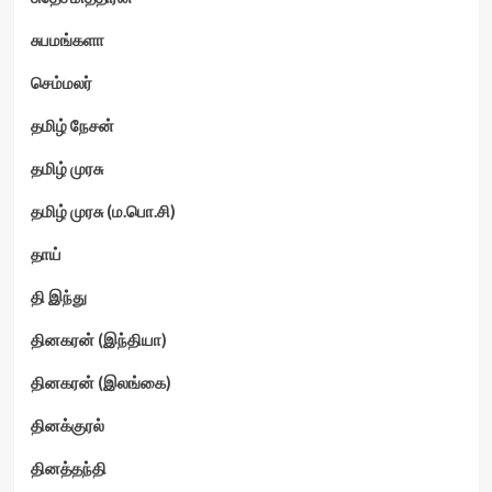
சுபமங்களா
செம்மலர்
தமிழ் நேசன்
தமிழ் முரசு
தமிழ் முரசு (ம.பொ.சி)
தாய்
தி இந்து
தினகரன் (இந்தியா)
தினகரன் (இலங்கை)
தினக்குரல்
தினத்தந்தி