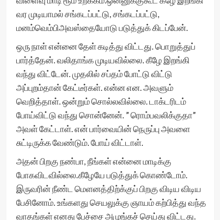
விளைவு மாடி ரூம் உறக்கம்.ஒன்னுக்குகூட கீழே இறங்கி
வர முடியாமல் சங்கடப்பட்டு, சங்கடப்பட்டு,
மனம்வெம்பிஅவஸ்தையோடு படுத்துக் கிடப்பேன்.
ஒரு நாள் என்னை தேள் கடித்து விட்டது. பொறுத்துப்
பார்த்தேன். வலிதாங்க முடியவில்லை. கீழே இறங்கி
வந்து விட்டேன். முதலில் சப்தம் போட்டு விட்டு
அப்புறம்தான் கேட்டீர்கள். என்ன என. அவளும்
வெறித்தாள். ஒன்றும் சொல்லவில்லை. டாக்டரிடம்
போய்விட்டு வந்து சொன்னேன். ” ரொம்பவலிக்குதா”
அவள் கேட்டாள். என் பார்வையின் நெருப்பு அவளை
சுட்டிருக்க வேண்டும். போய் விட்டாள்.
அதன் பிறகு நண்பா, நீங்கள் என்னை மாடிக்கு
போகவிடவில்லை.கீழேயே படுத்துக் கொண்டோம்.
இருவரின் நீண்ட மெளனத்திற்க்குப் பிறகு விடிய விடிய
பேசினோம். உங்களது செயலுக்கு ஞாயம் கற்பித்து வந்த
வாதங்கள் எனது பேச்சை அமுங்கச் செய்து விட்டது.