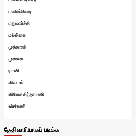
மணிக்கொடி
மறுமலர்ச்சி
மல்லிகை
முத்தாரம்
முல்லை
ராணி
விகடன்
விவேக சிந்தாமணி
வீரகேசரி
தேதிவாரியாகப் படிக்க