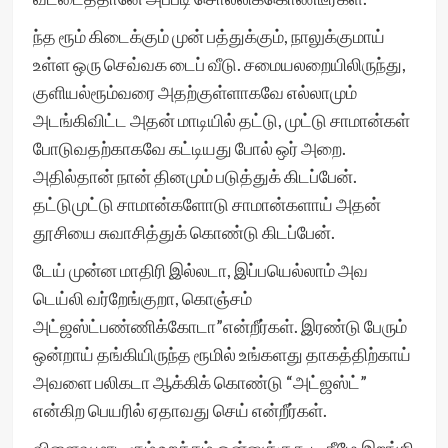
ந்த ரூம் கிடைக்கும் முன் பத்துக்கும், நாலுக்குமாய்
உள்ள ஒரு செவ்வக டைப் வீடு. சமையலறையிலிருந்து,
குளியல்ரூம்வரை அதற்குள்ளாகவே எல்லாமும்
அடங்கிவிட்ட அதன் மாடியில் தட்டு, முட்டு சாமான்கள்
போடுவதற்காகவே கட்டியது போல் ஒர் அறை.
அதில்தான் நான் தினமும் படுத்துக் கிடப்பேன்.
தட்டுமுட்டு சாமான்களோடு சாமான்களாய் அதன்
தூசியை சுவாசித்துக் கொண்டு கிடப்பேன்.
டேய் முன்ன மாதிரி இல்லடா, இப்பயெல்லாம் அவ
டெய்லி வர்றேங்குறா, கொஞ்சம்
அட்ஜஸ்ட்பண்ணிக்கோடா”என்றீர்கள். இரண்டு பேரும்
ஒன்றாய் தங்கியிருந்த ரூமில் உங்களது தாகத்திற்காய்
அவளை பலிகடா ஆக்கிக் கொண்டு “அட்ஜஸ்ட்”
என்கிற பெயரில் ஏதாவது செய் என்றீர்கள்.