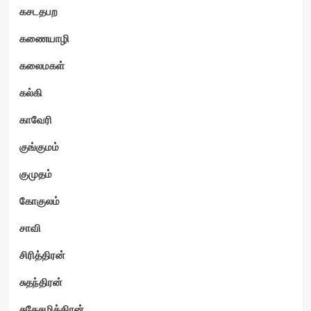
கசடதபற
கணையாழி
கலைமகள்
கல்கி
காவேரி
குங்குமம்
குமுதம்
கோகுலம்
சாவி
சிரித்திரன்
சுதந்திரன்
சுதேசமித்திரன்