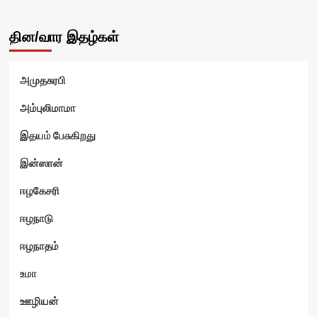
தின/வார இதழ்கள்
அமுதசுரபி
அம்புலிமாமா
இதயம் பேசுகிறது
இன்ஸான்
ஈழகேசரி
ஈழநாடு
ஈழநாதம்
உமா
ஊழியன்