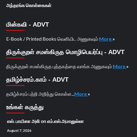
அந்தரங்க கொள்கைகள்
மின்கவி - ADVT
E-Book / Printed Books வெளியிட அணுகவும்
More
»
திருக்குறள் சமஸ்கிருத மொழிபெயர்ப்பு - ADVT
திருக்குறள் சமஸ்கிருத புத்தகத்தை வாங்க அணுகவும்
More
»
தமிழ்ச்சரம்.காம் - ADVT
தமிழ்ச்சரம் பற்றி அறிந்து கொள்ள...
More
»
உங்கள் கருத்து
எஸ். பாயிஸா அலி
on
எம்.எஸ்.அமானுல்லா
August 7, 2026