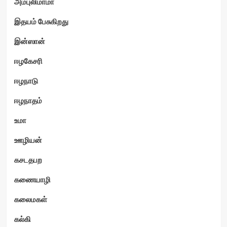
அம்புலிமாமா
இதயம் பேசுகிறது
இன்ஸான்
ஈழகேசரி
ஈழநாடு
ஈழநாதம்
உமா
ஊழியன்
கசடதபற
கணையாழி
கலைமகள்
கல்கி