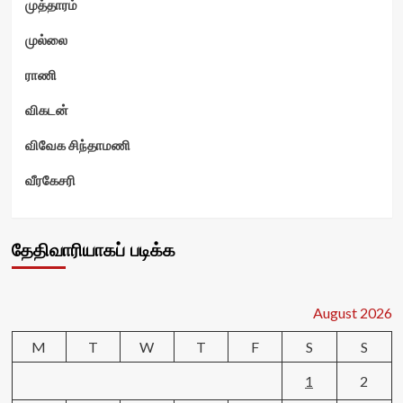
முத்தாரம்
முல்லை
ராணி
விகடன்
விவேக சிந்தாமணி
வீரகேசரி
தேதிவாரியாகப் படிக்க
August 2026
M
T
W
T
F
S
S
1
2