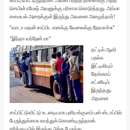
காப்பு போட்டிருந்தான். அவன் பிறந்த நாளைக்கு அந்த
செயின் ரமேஷ் அவனுக்கு பரிசாக கொடுத்தது. அம்மா
சமையல் அறைக்குள் இருந்து அவனை அழைத்தார்!
“வாடா மதன் சாப்பிட எனக்கு வேலைக்கு நேரமாச்சு”
“இந்தா வர்றேன் மா”
தட்டில் ஆவி
பறக்க
இட்டிலியும்
தேங்காய்
சட்னியும்
இருந்தது.
அதனை
சாப்பிட்டுவிட்டு உடனடியாக புளியங்குளம் பஸ் ஸ்டாப்பில்
பேருந்துக்காக காத்துக் கொண்டிருந்தான்.
நரிக்குடியில் இருந்து அந்த பேருந்து