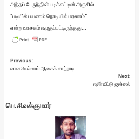
அந்தப் பேருந்தின் படிக்கட்டின் அருகில்
“படியில் பயணம் நொடியில் மரணம்”
என்ற வாசகம் எழுதப்பட்டிருந்தது…
Post
Previous:
வானமெல்லாம் ஆசைக் காற்றாடி
navigation
Next:
எதிர்வீட்டு ஜன்னல்
பெ.சிவக்குமார்