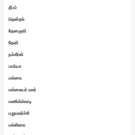
தீபம்
தென்றல்
தேனருவி
தேவி
நக்கீரன்
பாக்யா
மங்கை
மங்கையர் மலர்
மணிக்கொடி
மறுமலர்ச்சி
மல்லிகை