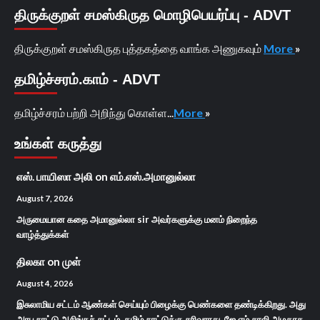
திருக்குறள் சமஸ்கிருத மொழிபெயர்ப்பு - ADVT
திருக்குறள் சமஸ்கிருத புத்தகத்தை வாங்க அணுகவும்
More
»
தமிழ்ச்சரம்.காம் - ADVT
தமிழ்ச்சரம் பற்றி அறிந்து கொள்ள...
More
»
உங்கள் கருத்து
எஸ். பாயிஸா அலி
on
எம்.எஸ்.அமானுல்லா
August 7, 2026
அருமையான கதை அமானுல்லா sir அவர்களுக்கு மனம் நிறைந்த
வாழ்த்துக்கள்
திலகா
on
முள்
August 4, 2026
இசுலாமிய சட்டம் ஆண்கள் செய்யும் பிழைக்கு பெண்களை தண்டிக்கிறது. அது
அரபு நாட்டு அசிங்கச் சட்டம். தமிழ் நாட்டுக்கு சரிவராது. ஜே எம் சாலி அழகாக