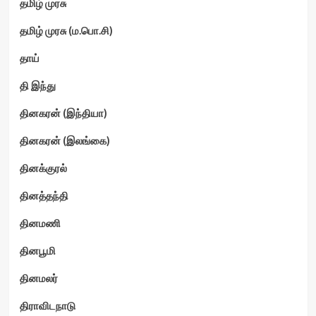
தமிழ் முரசு
தமிழ் முரசு (ம.பொ.சி)
தாய்
தி இந்து
தினகரன் (இந்தியா)
தினகரன் (இலங்கை)
தினக்குரல்
தினத்தந்தி
தினமணி
தினபூமி
தினமலர்
திராவிடநாடு