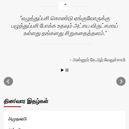
எழுத்துப்பசி கொண்டு ஏங்குவோருக்கு
பழுத்துப்பசி போக்க உதவும் அட்சய விருட்சமாய்
உள்ளது தங்களது சிறுகதைத்தளம்.
அன்னூர் கே.ஆர்.வேலுச்சாமி
தின/வார இதழ்கள்
அமுதசுரபி
வி