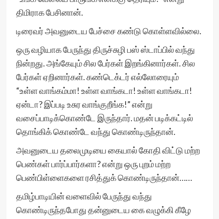
திமிராக பேசினான்.
டிரைவர் அவனுடைய பேச்சை கண்டு கொள்ளவில்லை.
ஒரு வழியாக பேருந்து திருச்சுழி பஸ் ஸ்டாப்பில் வந்து
நின்றது. அங்கேயும் சில பேர்கள் இறங்கினார்கள். சில
பேர்கள் ஏறினார்கள். கண்டெக்டர் எல்லோரையும்
“உள்ள வாங்கம்மா! உள்ள வாங்கடா! உள்ள வாங்கடா!
ஏன்டா? இப்படி உசுர வாங்குறீங்க!” என்று
வசைப்பாடிக்கொண்டே இருந்தார். மதன் படிக்கட்டில்
தொங்கிக் கொண்டே வந்து கொண்டிருந்தான்.
அவனுடைய தலைமுடியை கையால் கோதி விட்டு மற்ற
பெண்கள் பார்ப்பார்களா? என்று ஒரு புறம் மற்ற
பெண்பிள்ளைகளை ரசித்துக் கொண்டிருந்தான்……
தமிழ்பாடியின் வளைவில் பேருந்து வந்து
கொண்டிருந்தபோது தன்னுடைய கை வழுக்கி கீழே