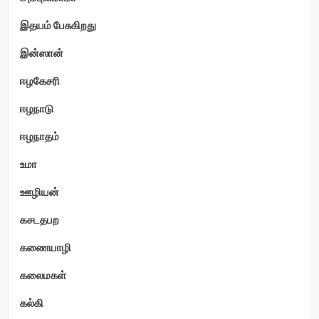
இதயம் பேசுகிறது
இன்ஸான்
ஈழகேசரி
ஈழநாடு
ஈழநாதம்
உமா
ஊழியன்
கசடதபற
கணையாழி
கலைமகள்
கல்கி