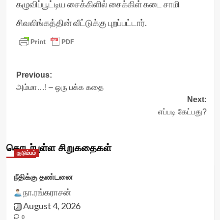
கழுவிப்பூட்டிய சைக்கிளில் சைக்கிள் கடை சாமி
சிவலிங்கத்தின் வீட்டுக்கு புறப்பட்டார்.
Post
Previous:
அம்மா…! – ஒரு பக்க கதை
navigation
Next:
எப்படி கேட்பது?
தொடர்புள்ள சிறுகதைகள்
குடும்பம்
நீதிக்கு தண்டனை
நா.ரங்கராசன்
August 4, 2026
0