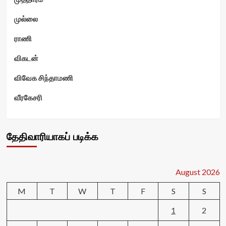
முல்லை
ராணி
விகடன்
விவேக சிந்தாமணி
வீரகேசரி
தேதிவாரியாகப் படிக்க
August 2026
M
T
W
T
F
S
S
1
2