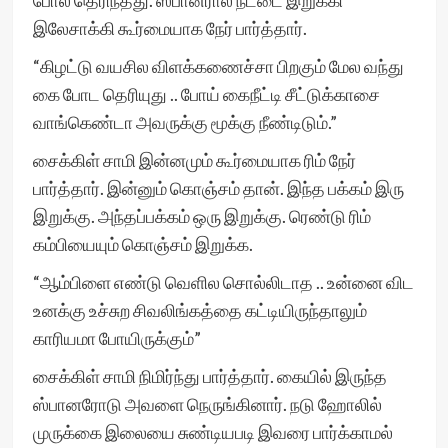
போல தெரிந்தது. ஸ்பானரால் நட்டை இறுக்கி
இலேசாக்கி கூர்மையாக நேர் பார்த்தார்.
“கிழட்டு வயசில விளக்கணைச்சா பிறகும் மேல வந்து
கை போட தெரியுது .. போய் கைநீட்டி சீட்டுக்காசை
வாங்கெண்டா அவருக்கு மூக்கு நீண்டிடும்.”
சைக்கிள் சாமி இன்னமும் கூர்மையாக ரிம் நேர்
பார்த்தார். இன்னும் கொஞ்சம் தான். இந்த பக்கம் இரு
இறுக்கு. அந்தப்பக்கம் ஒரு இறுக்கு. ரெண்டு ரிம்
கம்பியையும் கொஞ்சம் இறுக்க.
“ஆம்பிளை எண்டு வெளில சொல்லிடாத .. உன்னை விட
உனக்கு உச்சுற சிவலிங்கத்தை கட்டியிருந்தாலும்
காரியமா போயிருக்கும்”
சைக்கிள் சாமி நிமிர்ந்து பார்த்தார். கையில் இருந்த
ஸ்பானரோடு அவளை நெருங்கினார். நடு ஹோலில்
முருக்கை இலையை சுண்டியபடி இவரை பார்க்காமல்