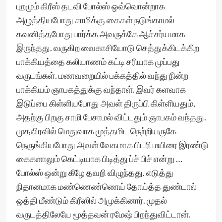
புறமும் கிரீஸ் தடவி போல்ஸ் ஒவ்வொன்றாக
அழுத்தியபோது சாமிக்கு கைகள் நடுங்காமல்
கவனித்தபோது பார்க்க அவருக்கே ஆச்சர்யமாக
இருந்தது. வருகிற வைகாசியோடு செத்துக்கிடக்கிற
பாக்கியத்தை கலியாணம் கட்டி சரியாக முப்பது
வருடங்கள். மணவறையில் பக்கத்தில் வந்து நின்ற
பாக்கியம் ஞாபகத்துக்கு வந்தாள். இவர் களவாக
இடுப்பை கிள்ளியபோது அவள் திருப்பி கிள்ளியதும்,
அதற்கு பிறகு சாமி பேசாமல் விட்டதும் ஞாபகம் வந்தது.
முதலிரவில் மெதுவாக முத்தமிட நெற்றியருகே
நெருங்கியபோது அவள் வேகமாக பிடரி மயிரை இரண்டு
கைகளாலும் கெட்டியாக பிடித்து ப்ச் பிச் என்று …
போல்ஸ் ஒன்று கீழே தவறி விழுந்தது. எடுத்து
நிதானமாக மண்ணெண்ணெய் தோய்த்த துண்டால்
ஒத்தி மீண்டும் கிரீஸில் அமுக்கினார். முதல்
வருடத்திலேயே மூத்தவன் ரமேஷ் பிறந்துவிட்டான்.