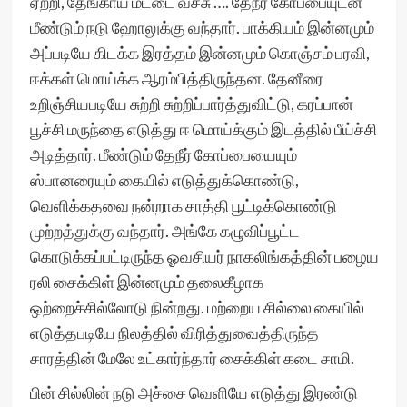
ஏற்றி, தேங்காய் மட்டை வச்சு …. தேநீர் கோப்பையுடன்
மீண்டும் நடு ஹோலுக்கு வந்தார். பாக்கியம் இன்னமும்
அப்படியே கிடக்க இரத்தம் இன்னமும் கொஞ்சம் பரவி,
ஈக்கள் மொய்க்க ஆரம்பித்திருந்தன. தேனீரை
உறிஞ்சியபடியே சுற்றி சுற்றிப்பார்த்துவிட்டு, கரப்பான்
பூச்சி மருந்தை எடுத்து ஈ மொய்க்கும் இடத்தில் பீய்ச்சி
அடித்தார். மீண்டும் தேநீர் கோப்பையையும்
ஸ்பானரையும் கையில் எடுத்துக்கொண்டு,
வெளிக்கதவை நன்றாக சாத்தி பூட்டிக்கொண்டு
முற்றத்துக்கு வந்தார். அங்கே கழுவிப்பூட்ட
கொடுக்கப்பட்டிருந்த ஓவசியர் நாகலிங்கத்தின் பழைய
ரலி சைக்கிள் இன்னமும் தலைகீழாக
ஒற்றைச்சில்லோடு நின்றது. மற்றைய சில்லை கையில்
எடுத்தபடியே நிலத்தில் விரித்துவைத்திருந்த
சாரத்தின் மேலே உட்கார்ந்தார் சைக்கிள் கடை சாமி.
பின் சில்லின் நடு அச்சை வெளியே எடுத்து இரண்டு