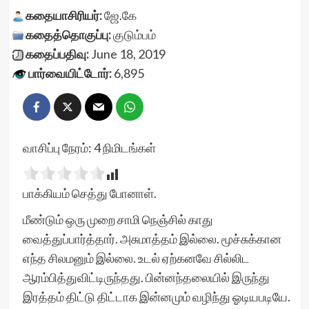
கதையாசிரியர்:
ஜே.கே
கதைத்தொகுப்பு:
குடும்பம்
கதைப்பதிவு:
June 18, 2019
பார்வையிட்டோர்:
6,895
வாசிப்பு நேரம்:
4
நிமிடங்கள்
பாக்கியம் செத்து போனாள்.
மீண்டும் ஒரு முறை சாமி நெஞ்சில் காது
வைத்துப்பார்த்தார். அசுமாத்தம் இல்லை. மூச்சுக்கான
எந்த சிலமனும் இல்லை. உடல் ஏற்கனவே சில்லிட
ஆரம்பித்துவிட்டிருந்தது. பின்னந்தலையில் இருந்து
இரத்தம் திட்டு திட்டாக இன்னமும் வழிந்து ஓடியபடியே.