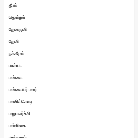
தீபம்
தென்றல்
தேனருவி
தேவி
நக்கீரன்
பாக்யா
மங்கை
மங்கையர் மலர்
மணிக்கொடி
மறுமலர்ச்சி
மல்லிகை
முத்தாரம்