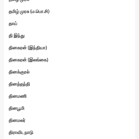
தமிழ் முரசு (ம.பொ.சி)
தாய்
தி இந்து
தினகரன் (இந்தியா)
தினகரன் (இலங்கை)
தினக்குரல்
தினத்தந்தி
தினமணி
தினபூமி
தினமலர்
திராவிடநாடு