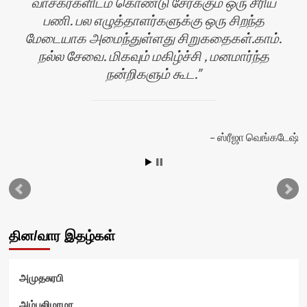
வாசகர்களிடம் கொண்டு சேர்க்கும் ஒரு சீரிய
பணி. பல எழுத்தாளர்களுக்கு ஒரு சிறந்த
மேடையாக அமைந்துள்ளது சிறுகதைகள்.காம்.
நல்ல சேவை. மிகவும் மகிழ்ச்சி , மனமார்ந்த
நன்றிகளும் கூட.
ஸ்ரீஜா வெங்கடேஷ்
ன்
தின/வார இதழ்கள்
அமுதசுரபி
அம்புலிமாமா