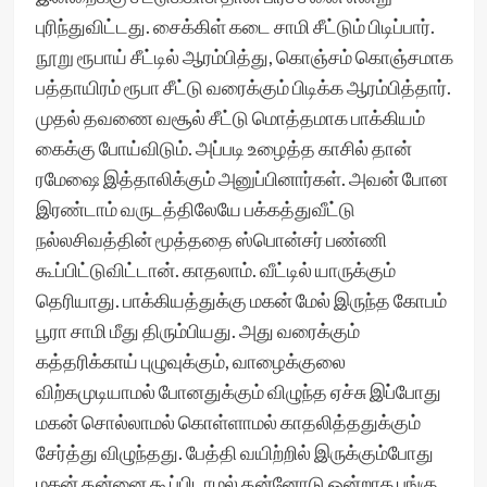
புரிந்துவிட்டது. சைக்கிள் கடை சாமி சீட்டும் பிடிப்பார்.
நூறு ரூபாய் சீட்டில் ஆரம்பித்து, கொஞ்சம் கொஞ்சமாக
பத்தாயிரம் ரூபா சீட்டு வரைக்கும் பிடிக்க ஆரம்பித்தார்.
முதல் தவணை வசூல் சீட்டு மொத்தமாக பாக்கியம்
கைக்கு போய்விடும். அப்படி உழைத்த காசில் தான்
ரமேஷை இத்தாலிக்கும் அனுப்பினார்கள். அவன் போன
இரண்டாம் வருடத்திலேயே பக்கத்துவீட்டு
நல்லசிவத்தின் மூத்ததை ஸ்பொன்சர் பண்ணி
கூப்பிட்டுவிட்டான். காதலாம். வீட்டில் யாருக்கும்
தெரியாது. பாக்கியத்துக்கு மகன் மேல் இருந்த கோபம்
பூரா சாமி மீது திரும்பியது. அது வரைக்கும்
கத்தரிக்காய் புழுவுக்கும், வாழைக்குலை
விற்கமுடியாமல் போனதுக்கும் விழுந்த ஏச்சு இப்போது
மகன் சொல்லாமல் கொள்ளாமல் காதலித்ததுக்கும்
சேர்த்து விழுந்தது. பேத்தி வயிற்றில் இருக்கும்போது
மகன் தன்னை கூப்பிடாமல் தன்னோடு ஒன்றாக பங்கு