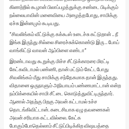
கிணற்றில் கூழான் பிலாப்பழத்துக்கு சண்டை பிடிக்கும்
நல்லையாவின் மனைவியை அழைத்தபோது, சாமிக்கு
ஏச்சு இன்னமும் கூடியது.
“சிவலிங்கம் வீட்டுக்கு கக்கூஸ் உடைச்சு கட்டுறான் .. நீ
இங்க இருந்து சில்லை சிரைச்சுக்கொண்டு இரு .. போய்
வாங்கிட்டு வாவன் ஆம்பிளை எண்டா”
இரண்டாவது கூறுக்கு மிச்ச சீட்டுக்காரரை மிரட்டி
கேட்கவிடாமல் பண்ணி, தான் மட்டும் கேட்டபோது
சிவலிங்கம் மீது சாமிக்கு சந்தேகமாக தான் இருந்தது.
விதானை ஒருநாளும் அநியாயம் பண்ணமாட்டான் என்ற
நம்பிக்கையில் சாமி சீட்டை கொடுத்துவிட்டிருந்தார்.
ஆனால் அதற்கு பிறகு அவன் கட்டாமல் உச்ச
தொடங்கிவிட்டான். கடைசியாக ஏழு தவணைகள்
அவன் சரியாக கட்டவில்லை. கேட்க
போகும்போதெல்லாம் சீட்டுப்பிடிக்கிற விஷயத்தை