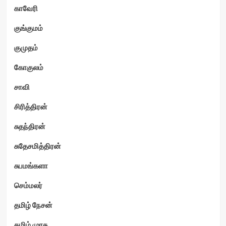
காவேரி
குங்குமம்
குமுதம்
கோகுலம்
சாவி
சிரித்திரன்
சுதந்திரன்
சுதேசமித்திரன்
சுபமங்களா
செம்மலர்
தமிழ் நேசன்
தமிழ் முரசு