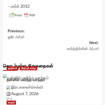
– மார்ச் 2012
Post
Previous:
ஒரே அச்சு!
navigation
Next:
கார்த்திக்கின் அப்பா!
தொடர்புள்ள சிறுகதைகள்
குடும்பம்
சிறப்புக் கதை
தன்னில் மலர்ந்த வசந்தம்
இரா.கலைச்செல்வி
August 7, 2026
0
காதல்