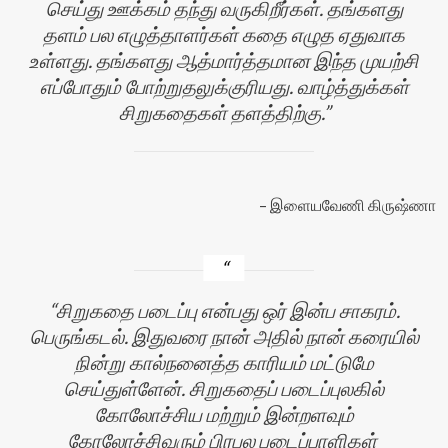
செய்து ஊக்கம் தந்து வருகிறீர்கள். தங்களது
தளம் பல எழுத்தாளர்கள் கதை எழுத ஏதுவாக
உள்ளது. தங்களது ஆத்மார்த்தமான இந்த முயற்சி
எப்போதும் போற்றுதலுக்குரியது. வாழ்த்துக்கள்
சிறுகதைகள் தளத்திற்கு.
இளையவேணி கிருஷ்ணா
சிறுகதை படைப்பு என்பது ஒர் இன்ப சாகரம்.
பெருங்கடல். இதுவரை நான் அதில் நான் கரையில்
நின்று கால்நனைத்த காரியம் மட்டுமே
செய்துள்ளேன். சிறுகதைப் படைப்புலகில்
கோலோச்சிய மற்றும் இன்றளவும்
கோலோச்சிவரும் பிரபல படைப்பாளிகள்