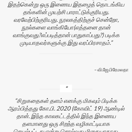
இதற்கென்று ஒரு இணைய இதழைத் தொடங்கிய
தங்களின் முயற்சி பாராட்டுக்குரியது.
வரவேற்பிற்குரியது. நூலகத்திற்குச் சென்றோ,
நூல்களை வாங்கியோ(எத்தனை தான்
வாங்குவது?எப்படித்தான் பாதுகாப்பது?) படிக்க
முடியாதவர்களுக்கு இது வரப்பிரசாதம்.
வி.ஜே.பிரேமலதா
சிறுகதைகள் தளம் எனக்கு மிகவும் பிடிக்க
ஆரம்பித்தது கோ.பி. 2020 (கோவிட் 19) ஆண்டில்
தான். இந்த காலகட்டத்தில் இந்த இணைய
தளமானது ஒரு சிறந்த வழிகாட்டியாக
செயல்பட்டது என்று சொல்வது மிகையாகாது.