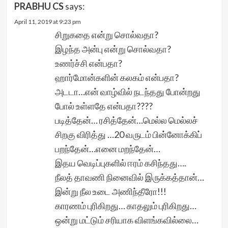
PRABHU CS
says:
April 11, 2019 at 9:23 pm
சிறுகதை என்று சொல்வதா?
இழந்த அன்பு என்று சொல்வதா?
உணர்ச்சி என்பதா?
ஹார்மோன்களின் கலகம் என்பதா?
அடடா…என் வாழ்வில் நடந்தது போன்றது
போல் உள்ளதே என்பதா????
படித்தேன்… ரசித்தேன்…மெல்ல மெல்லச்
சிறகு விரித்து …20 வருடம் பின்னோக்கிப்
பறந்தேன்…எனை மறந்தேன்…
இதய வெடிப்புகளில் ஈரம் கசிந்தது….
நீலத் தாவணி நினைவில் இருக்கத்தான்…
இன்று நீல உடை அணிந்தீரோ!!!
காரணம் புரிகிறது… காதலும் புரிகிறது…
ஒன்று மட்டும் சரியாக விளங்கவில்லை…