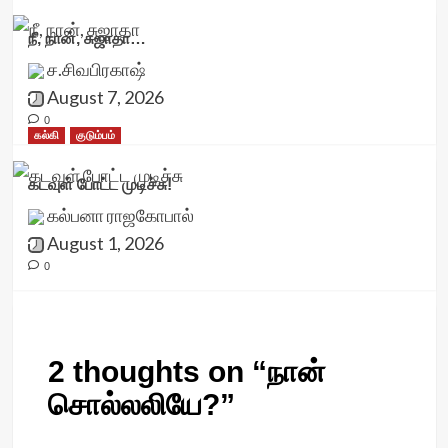
நீ, நான், சுஜாதா…
ச.சிவபிரகாஷ்
August 7, 2026
0
கல்கி
குடும்பம்
கடவுள் போட்ட முடிச்சு!
கல்பனா ராஜகோபால்
August 1, 2026
0
2 thoughts on “
நான்
சொல்லலியே?
”