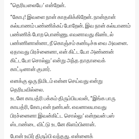
“தெரியலையே’ என்றேன்.
“கோபு! இவளை நான் காதலிக்கிறேன். நான்தான்
கல்யாணம் பண்ணிக்கப் போறேன். இவ நான் கல்யாணம்
பண்ணிக் போற பொண்ணு. எவனாவது கிண்டல்
பண்ணினான்னா, நீ கொஞ்சம் கண்டிச்சு வை அவனை.
ஏதாவது பிரச்னைனா, என் கிட்டயோ அண்ணன்
கிட்டயோ சொல்லு’ என்று அந்த தாதாவைக்
காட்டினான் குமார்.
எனக்கு ஒரு நிமிடம் என்ன செய்வது என்று
தெரியவில்லை.
உடனே காயத்ரி பக்கம் திரும்பியவன், “இங்க பாரு
காயத்ரி, கோபு என் நண்பன். எவனாலயாவது
பிரச்னைனா இவன்கிட்ட சொல்லு’ என்றவன் பஸ்
ஸ்டாண்டை விட்டு உடனே கிளம்பினான்.
போன் உயிர் திரும்பி வந்தது. என்னைக்