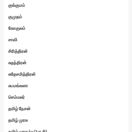
குங்குமம்
குமுதம்
கோகுலம்
சாவி
சிரித்திரன்
சுதந்திரன்
சுதேசமித்திரன்
சுபமங்களா
செம்மலர்
தமிழ் நேசன்
தமிழ் முரசு
தமிழ் முரசு (ம.பொ.சி)