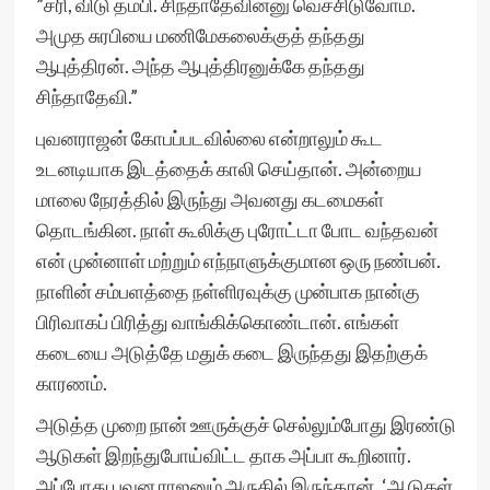
”சரி, விடு தம்பி. சிந்தாதேவின்னு வெச்சிடுவோம்.
அமுத சுரபியை மணிமேகலைக்குத் தந்தது
ஆபுத்திரன். அந்த ஆபுத்திரனுக்கே தந்தது
சிந்தாதேவி.”
புவனராஜன் கோபப்படவில்லை என்றாலும் கூட
உடனடியாக இடத்தைக் காலி செய்தான். அன்றைய
மாலை நேரத்தில் இருந்து அவனது கடமைகள்
தொடங்கின. நாள் கூலிக்கு புரோட்டா போட வந்தவன்
என் முன்னாள் மற்றும் எந்நாளுக்குமான ஒரு நண்பன்.
நாளின் சம்பளத்தை நள்ளிரவுக்கு முன்பாக நான்கு
பிரிவாகப் பிரித்து வாங்கிக்கொண்டான். எங்கள்
கடையை அடுத்தே மதுக் கடை இருந்தது இதற்குக்
காரணம்.
அடுத்த முறை நான் ஊருக்குச் செல்லும்போது இரண்டு
ஆடுகள் இறந்துபோய்விட்ட தாக அப்பா கூறினார்.
அப்போது புவன ராஜனும் அருகில் இருந்தான். ‘ஆடுகள்