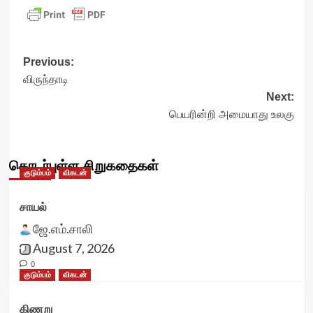
Post
Previous:
விருந்தாடி
navigation
Next:
பெயரின்றி அமையாது உலகு
தொடர்புள்ள சிறுகதைகள்
குடும்பம்
விகடன்
சாயல்
ஜே.எம்.சாலி
August 7, 2026
0
குடும்பம்
விகடன்
கிணறு