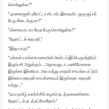
சொல்லுங்க?”
”புவனராஜன் புரோட்டா ஸ்டால். இதைவிட ஒரு சூப்பர்
பேரு கிடைக்குமா?”
”விளையாடாம வேற பேரு சொல்லுங்க?”
”ஹோட்டல் சுதமதி.”
”இது யாரு?”
”மக்கள் யாக்கை உணவின் பிண்டம் இப்பெருமந்திரம்
இரும்பசி அறுக்கும்… அதாவதுடா, மணிமேகலை
இருக்கா இல்லியா. அவ வந்து மாதவி சாயல்ல மட்டும்
இல்லாம சுதமதி சாயல்லையும் இருக்கறா. சுதமதி
வந்து…”
”நாம தமிழ் வளர்ச்சிக் கழகம் நடத்தலைண்ணா.
ஹோட்டல் நடத்தப்போறோம்.”