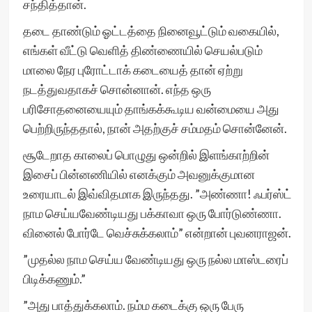
சந்தித்தான்.
தடை தாண்டும் ஓட்டத்தை நினைவூட்டும் வகையில்,
எங்கள் வீட்டு வெளித் திண்ணையில் செயல்படும்
மாலை நேர புரோட்டாக் கடையைத் தான் ஏற்று
நடத்துவதாகச் சொன்னான். எந்த ஒரு
பரிசோதனையையும் தாங்கக்கூடிய வன்மையை அது
பெற்றிருந்ததால், நான் அதற்குச் சம்மதம் சொன்னேன்.
சூடேறாத காலைப் பொழுது ஒன்றில் இளங்காற்றின்
இசைப் பின்னணியில் எனக்கும் அவனுக்குமான
உரையாடல் இவ்விதமாக இருந்தது. ”அண்ணா! ஃபர்ஸ்ட்
நாம செய்யவேண்டியது பக்காவா ஒரு போர்டுண்ணா.
வினைல் போர்டே வெச்சுக்கலாம்” என்றான் புவனராஜன்.
”முதல்ல நாம செய்ய வேண்டியது ஒரு நல்ல மாஸ்டரைப்
பிடிக்கணும்.”
”அது பாத்துக்கலாம். நம்ம கடைக்கு ஒரு பேரு