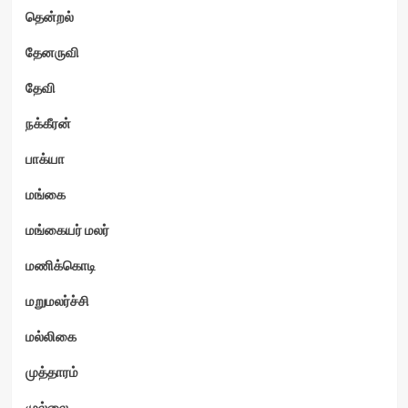
தென்றல்
தேனருவி
தேவி
நக்கீரன்
பாக்யா
மங்கை
மங்கையர் மலர்
மணிக்கொடி
மறுமலர்ச்சி
மல்லிகை
முத்தாரம்
முல்லை