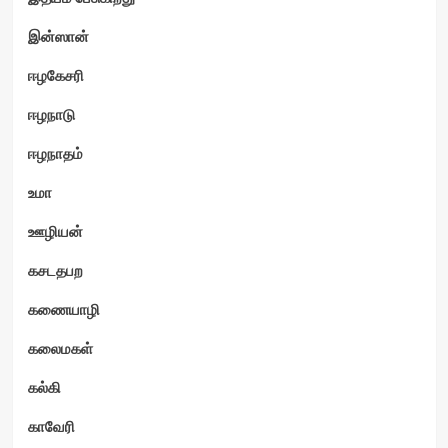
இன்ஸான்
ஈழகேசரி
ஈழநாடு
ஈழநாதம்
உமா
ஊழியன்
கசடதபற
கணையாழி
கலைமகள்
கல்கி
காவேரி