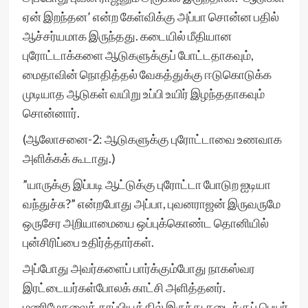
ஏன் இறந்தன’ என்ற கேள்விக்கு அப்பா சொன்ன பதில்
ஆச்சர்யமாக இருந்தது. கடையில் மீதியான
புரோட்டாக்களை ஆடுகளுக்குப் போட்டதாகவும்,
மைதாவின் நொதித்தல் வேகத்துக்கு ஈடுகொடுக்க
முடியாத ஆடுகள் வயிறு உப்பி உயிர் இழந்ததாகவும்
சொன்னார்.
(ஆலோசனை-2: ஆடுகளுக்கு புரோட்டாவை உணவாக
அளிக்கக் கூடாது.)
”யாருக்கு இப்படி ஆட்டுக்கு புரோட்டா போடுற ஐடியா
வந்துச்சு?” என்றபோது அப்பா, புவனராஜன் இருவருமே
ஒருசேர அறியாமையை ஒப்புக்கொண்ட தொனியில்
புன்சிரிப்பை உதிர்த்தார்கள்.
அப்போது அவர்களைப் பார்க்கும்போது நாகஸ்வர
இரட்டையர்கள்போலக் காட்சி அளித்தனர்.
மணிமேகலைக் காப்பியத்தில் இருந்து கடைக்குப் பெயர்