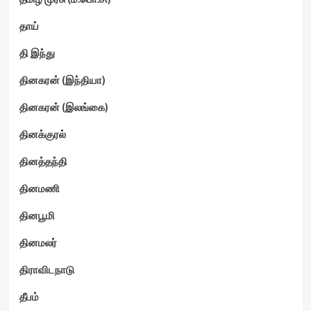
தாய்
தி இந்து
தினகரன் (இந்தியா)
தினகரன் (இலங்கை)
தினக்குரல்
தினத்தந்தி
தினமணி
தினபூமி
தினமலர்
திராவிடநாடு
தீபம்