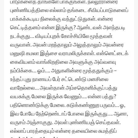
பாடுகளைத் தாங்களே பாக்குங்கள். நல்லூரான்ரை
புண்ணியத்திலை எல்லாம் தங்கடை சீவியப்பாடுகளைப்
பாக்கக்கூடிய நிலைக்கு வந்துட்டுதுகள். என்ரை
கெட்டித்தனம் என்ன இருக்கு? ஆண்டவன் அளந்தபடி
நடக்குது… விடியப்புறக் கோச்சியிலே மூத்தவன்
வருவான். அவன் மறந்தாலும் அலுத்தாலும் அவன்ரை
மனுஷி கமலா இஞ்சை வராமலிருக்காள். என்னெட்டைக்
கைவியளம் வாங்கிறதிலை அவளுக்கு அவ்வளவு
நம்பிக்கை… ஓம்…. அதுகளின்ரை மூத்ததுக்கும் –
உந்தப் புது நாணயப் பேர் சட்டெண்டு மனசிலை
வாறேல்லை… அவள்தான் அம்சதொனிக்குப் பத்து
வயசுக்கு மேலை இருக்க வேணும்…. என்ன பத்து?
பதினொண்டுக்கு மேலை. கடுக்கண்ணுற பருவம்… ஓ,
இவ போயே நேற்றெண்டாப் போலை இருக்குது…. ஆனா,
வருசம் அஞ்சாகுது. அவள் புண்ணியஞ் செய்தவள்.
எல்லாப் பாரத்தையும் என்ரை தலையிலை சுமத்திப்