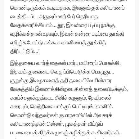
கொண்டிருக்கக் கூடியதாக, இவனுக்குக் கலியாணப்
பைத்தியம்… அதுவும் ஊர் பேர் தெரியாத
வேதக்காரிச்சியாம்… தூ, இவன்ரை படிப்பு நாக்கு
வழிக்கத்தான் உதவும். இவன் தன்ரை படிப்பை தூக்கி
எறிஞ்சு போட்டு கக்கூசு வாளியைத் தூக்கித்
திரியட்டும்…’
இத்தகைய வார்த்தைகள் மார்பு மயிரைப் பொசுக்கி,
இதயக் குலையை வெதுப்பியெடுத்த பொழுது…
குறுக்கு இழைகளைத் தறி தலையிலே மின்சார
வேகத்தில் இணைக்கின்றன. சின்னத் தலையிடிக்கும்,
காய்ச்சலுக்குங்கூட சீனிச் சுருளும், தேயிலைச்
சரையும், வெற்றிலை பாக்குப் பெட்டியுங் ‘காவி’க்
கொண்டுவந்தவர்கள் குமாரசாமியின் அவசரக்
கலியாணத்தின் பின்னர், முகத்தார் வீட்டுப்
படலையைத் திறக்க முகஞ் சுழித்துக் கூசினார்கள்.