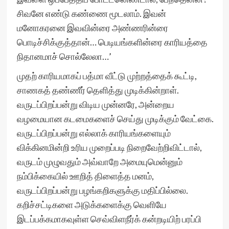
சிவனே எண்டு கண்ணை மூடலாம். இவன்
மனோகரனை இவவின்ரை அண்ணரின்ரை
பொடிச்சிக்குத்தான்… பெடியங்களின்ரை காரியத்தை
நிதானமாச் சொல்லேலா…’
முதற் காரியமாகப் பத்மா வீட்டு முற்றத்தைக் கூட்டி,
சாணகத் தண்ணீர் தெளித்து முடிக்கின்றாள்.
வருடப்பிறப்பன்று விடிய முன்னரே, அன்றைய
வழமையான கடமைகளைச் செய்து முடிக்கும் வேட்கை.
வருடப்பிறப்பன்று எல்லாக் காரியங்களையும்
விக்கினமின்றி உரிய முறைப்படி நிறைவேற்றிவிட்டால்,
வருடம் முழுவதும் அவ்வாறே அமையுமென்னும்
நம்பிக்கையில் ஊறித் திளைத்த மனம்,
வருடப்பிறப்பன்று பழங்கறிகளுக்கு மதிப்பில்லை.
கறிச்சட்டிகளை அடுக்களைக்கு வெளியே
இடப்பக்கமாகவுள்ள செவ்விளநீர்க் கன்றடியிற் பரப்பி