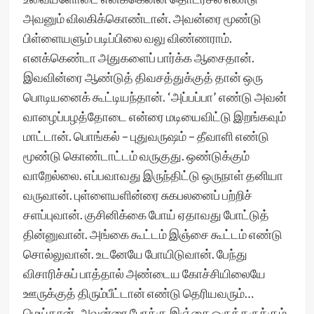
அவனும் விலகிக்கொண்டான். அவன்ரை மூண்டு
பிள்ளையளும் படிப்பிலை வலு விண்ணராம்.
எனக்கெண்டா அதுகளைப் பார்க்க ஆசைதான்.
இவவின்ரை ஆண்டுத் திவசத்துக்குத் தான் ஒரு
பொடியனைக் கூட்டியந்தான். ‘அப்பப்பா’ எண்டு அவன்
வாழைப்பழத்தோடை என்ரை மடியைவிட்டு இறங்கவும்
மாட்டான். பொங்கல் – புதுவருஷம் – தீவாளி எண்டு
மூண்டு கொண்டாட்டம் வருகுது. ஒண்டுக்கும்
வாறேல்லை. எப்பவாவது இருந்திட்டு ஒருநாள் தனியா
வருவான். புள்ளையளின்ரை சுகபலனைப் பற்றிச்
சளப்புவான். குசினிக்கை போய் ஏதாவது போட்டுத்
தின்னுவான். அங்கை கூட்டம் இஞ்சை கூட்டம் எண்டு
சொல்லுவான். உடனேயே போயிடுவான். பேந்து
விசாரிச்சுப் பாத்தால் அண்டைய கோச்சியிலையே
ஊருக்குத் திரும்பீட்டான் எண்டு தெரியவரும்…
மெய்தான். அவன்ரை போக்கு இஞ்சை ஒருத்தருக்கும்