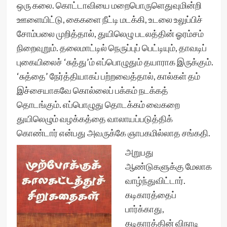
ஒரு கலை. கொட்டாவியை மறைபொருளெதுவுமின்றி
ஊளையிட்டு, கைகளை நீட்டி மடக்கி, உடலை உலுப்பிச்
சோம்பலை முறித்தால், துயிலெழு படலத்தின் ஓரம்சம்
நிறைவுறும். தலைமாட்டில் நெருப்புப் பெட்டியும், தாவடிப்
புகையிலைச் ‘சுத்து’ம் எப்பொழுதும் தயாராக இருக்கும்.
‘சுத்தை’ நேர்த்தியாகப் பற்றவைத்தால், கால்கள் தம்
இச்சையாகவே கொல்லைப் பக்கம் நடக்கத்
தொடங்கும். எப்பொழுது தொடக்கம் வைகறை
துயிலெழும் வழக்கத்தை வாலாயப்படுத்திக்
கொண்டார் என்பது அவருக்கே ஞாபகமில்லாத சங்கதி.
அறுபது
ஆண்டுகளுக்கு மேலாக
வாழ்ந்துவிட்டார்.
கடிகாரத்தைப்
பார்க்காது,
கடிகாரத்தின் விநாடி