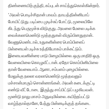
திண்ணையிற் குந்தி, கப்புடன் சாய்ந்துகொள்கின்றார்.
‘அவள் பொடிச்சிதான் பாவம். தாயத்தின்னியாப்
போயிட்டுது. படிப்பை முடிச்சுப் போட்டு, மூலையிலே
கிடந்து பெருமூச்சு விடுகுது. அவளை மேலை படிக்க
வைக்கலாமெண்டு மூத்ததுகள் விரும்பினதுதான்.
வேணுமெண்டால், உதுகளின்ரை பொம்பிளைப்
பிள்ளையள் படிச்சு உத்தியோகம் பாக்கட்டும்.
இளையவனின்ரை பாடு பிழையில்லை. ஒரு மாதிரி ஒரு
வேலையிலை கொழுவீட்டான். ஏதோ கொம்பினியிலை
தான் வேலையாம். ஆனா, சம்பளம் புழையில்லை.
மேலுக்கு நலலா வரலாமெண்டு மூத்தவனும்
மச்சான்மாரும் சொன்னாங்கள். அவன் கடைக்குட்டி
எண்டு வீட்டோடை இருந்து சாப்பிட்டுப் பழகியவன்.
மூண்டு நாலு மாசம் அதுவுமில்லை. கயிற்றப்பட்டு
வாழ்ந்தால்தானே, பேந்து பின்னடிக்குத் தங்கடை