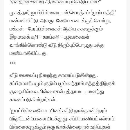
‘ஏன்தான் உன்ரை ஆசையையும் கெடுப்பான்?’
முகத்தார் ஐயம்பிள்ளையுடன் கொஞ்சம் ‘முஸ்பாத்தி’
பண்ணிவிட்டு, அவருடனேயே கடைக்குச் சென்று,
மக்கள் – பேரப்பிள்ளைகள் ஆகிய சகலருக்கும்
இதமாகக் கறி – காய்கறி – பழவகைகள்
வாங்கிக்கொண்டு வீடு திரும்பும்பொழுது பத்து
மணியாகிவிட்டது.
***
வீடு கலகலப்பு நிறைந்து காணப்படுகின்றது.
சுப்பிரமணியமும் குடும்பமும் வந்தால் சத்தத்திற்குக்
குறைவில்லை. பிள்ளைகள் புத்தாடை புனைந்து
காணப்படுகின்றார்கள்.
‘ஐயம்பிள்ளையோட மினக்கட்டு நான்தான் நேரம்
பிந்தீட்டன்போலை கிடக்குது. சுப்பிரமணியம் எல்லாப்
பிள்ளைகளுக்கும் ஒரு நிறத்திலைதான் உடுப்புகள்