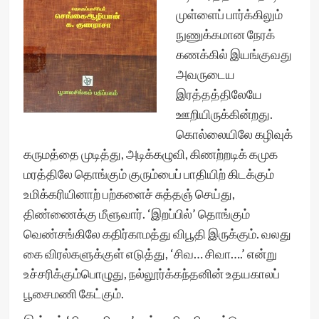
முள்ளைப் பார்க்கிலும்
நுணுக்கமான நேரக்
கணக்கில் இயங்குவது
அவருடைய
இரத்தத்திலேயே
ஊறியிருக்கின்றது.
கொல்லையிலே கழிவுக்
கருமத்தை முடித்து, அடிக்கழுவி, கிணற்றடிக் கமுக
மரத்திலே தொங்கும் குரும்பைப் பாதியிற் கிடக்கும்
உமிக்கரியினாற் பற்களைச் சுத்தஞ் செய்து,
திண்ணைக்கு மீளுவார். ‘இறப்பில்’ தொங்கும்
வெண்சங்கிலே கதிர்காமத்து விபூதி இருக்கும். வலது
கை விரல்களுக்குள் எடுத்து, ‘சிவ… சிவா….’ என்று
உச்சரிக்கும்பொழுது, நல்லூர்க்கந்தனின் உதயகாலப்
பூசைமணி கேட்கும்.