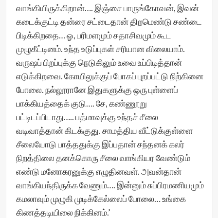
வாங்கியிருக்கிறான்…. இஞ்சை பாருங்கோவன், இவன்
கடைக்குட்டி தன்ரை சட்டைதான் திறமெண்டு சண்டை
பிடிக்கிறதை… ஓ, பரிமளமும் சதாசிவமும் கூட
முழுகீட்டினம். உந்த உடுப்புகள் சரியான விலையாம்.
வருஷப் பிறப்புக்கு நெடுகிலும் உவை உப்பிடித்தான்
எடுக்கிறவை. கோயிலுக்குப் போகப் புறப்பட்டு நிற்கினை
போலை. நல்லூரானே இதுகளுக்கு ஒரு புள்ளைப்
பாக்கியத்தைக் குடு…. சே, கண்ணூறு
பட்டிடப்பிடாது….. பத்மாவுக்கு உந்தச் சீலை
வடிவாத்தான் கிடக்குது. சாமத்திய வீட்டுக்குள்ளை
சீலையோடு பாத்ததுக்கு இப்பதான் சந்தனக் கலர்
நிறத்திலை தனக்கொரு சீலை வாங்கியர வேண்டும்
எண்டு மனோகரனுக்கு எழுதினவள். அவன்தான்
வாங்கியந்திருக்க வேணும்…. இன்னும் சுப்பிரமணியமும்
கமலாவும் முழுகி முடிக்கேல்லைப் போலை… உங்கை
கிணத்தடியிலை நிக்கினம்.’