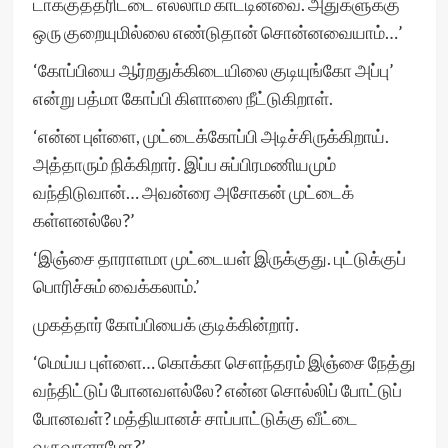
டாக்குத்தரிட்டை எல்லாம் காட்டினவை. அதுகளுக்கு
ஒரு குறையுமில்லை எண்டுதான் சொன்னவையாம்…’
‘கோப்பியை ஆர்றதுக்கிடையிலை குடியுங்கோ அப்பு’
என்று பத்மா கோப்பி கிளாஸை நீட்டுகிறாள்.
‘என்ன புள்ளை, முட்டைக்கோப்பி அடிச்சிருக்கிறாய்.
அத்தாரும் நிக்கிறார். இப்ப சுப்பிரமணியமும்
வந்திடுவான்… அவன்ரை அசோகன் முட்டைக்
கள்ளனல்லே?’
‘இஞ்சை தாராளமா முட்டையள் இருக்குது. புட்டுக்குப்
பொரிச்சும் வைக்கலாம்.’
முகத்தார் கோப்பியைக் குடிக்கின்றார்.
‘மெய்ய புள்ளை… கொக்கா சௌந்தரம் இஞ்சை நேத்து
வந்திட்டுப் போனவளல்லே? என்ன சொல்லிப் போட்டுப்
போனவள்? மத்தியானச் சாப்பாட்டுக்கு வீட்டை
வருவாளாமோ?’