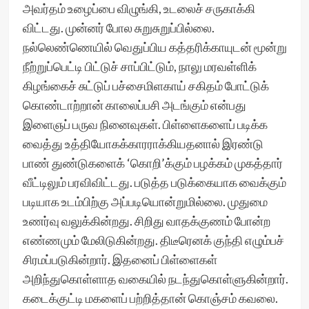
அவர்தம் உழைப்பை விழுங்கி, உடலைச் சருகாக்கி
விட்டது. முன்னர் போல சுறுசுறுப்பில்லை.
நல்லெண்ணெயில் வெதுப்பிய கத்தரிக்காயுடன் மூன்று
நீற்றுப்பெட்டி பிட்டுச் சாப்பிட்டும், நாலு மரவள்ளிக்
கிழங்கைச் சுட்டுப் பச்சைமிளகாய் சகிதம் போட்டுக்
கொண்டாற்றான் காலைப்பசி அடங்கும் என்பது
இளைஞப் பருவ நினைவுகள். பிள்ளைகளைப் படிக்க
வைத்து உத்தியோகக்காரராக்கியதனால் இரண்டு
பாண் துண்டுகளைக் ‘கொறி’க்கும் பழக்கம் முகத்தார்
வீட்டிலும் பரவிவிட்டது. படுத்த படுக்கையாக வைக்கும்
படியாக உடம்பிற்கு அப்படியொன்றுமில்லை. முதுமை
உணர்வு வலுக்கின்றது. சிறிது வாதக்குணம் போன்ற
எண்ணமும் மேலிடுகின்றது. திடீரெனக் குந்தி எழும்பச்
சிரமப்படுகின்றார். இதனைப் பிள்ளைகள்
அறிந்துகொள்ளாத வகையில் நடந்துகொள்ளுகின்றார்.
கடைக்குட்டி மகளைப் பற்றித்தான் கொஞ்சம் கவலை.