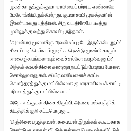
முகத்தாருக்குக் குமாரசாமியைப் பற்றிய எண்ணமே
மேலோங்கியிருக்கின்றது. குமாரசாமி முகத்தாரின்
இரண்டாவது புத்திரன். சிறுவயதிலேயே படித்து
முன்னுக்கு வந்து கொண்டிருந்தான்.
‘அவன்ரை மூளைக்கு அவன் உப்புடியே இருக்கவேணும்’
சீமைப் படிப்பெல்லாம் முடிச்சு, ரெண்டு மூண்டு காரும்
நாலைஞ்சு பங்களாவும் வைச்சல்லோ வாழவேணும்?
அந்தக் காலத்திலை கண்ணூறுபட்டுப் போறாப் போலை
சொல்லுவானுகள். சுப்பிரமணியனைச் காட்டி
சௌந்தரத்துக்கு மாப்பிள்ளை: குமாரசாமியைக் காட்டி
பரிமளத்துக்கு மாப்பிள்ளை…’
அதே நாக்குகள் திசை திரும்பி, அவரை மல்லாத்திக்
கிடத்திக் குறி சுட்டபொழுது…
‘பிஞ்சிலை பழுத்தவன், தமையன் இருக்கக் கூடியதாக
ரெண்டு குமருகள் வீட்டுக்குள்ளை பெருமூச்சு விட்டுக்