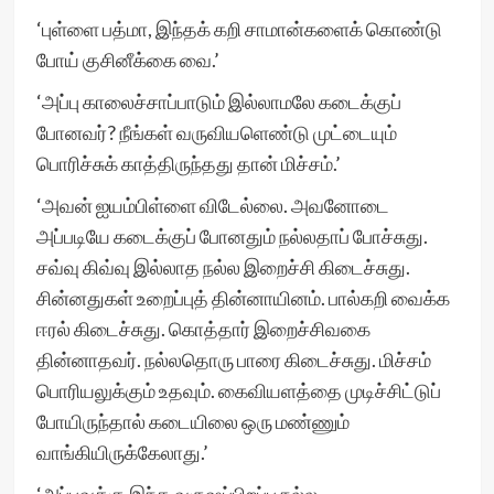
‘புள்ளை பத்மா, இந்தக் கறி சாமான்களைக் கொண்டு
போய் குசினீக்கை வை.’
‘அப்பு காலைச்சாப்பாடும் இல்லாமலே கடைக்குப்
போனவர்? நீங்கள் வருவியளெண்டு முட்டையும்
பொரிச்சுக் காத்திருந்தது தான் மிச்சம்.’
‘அவன் ஐயம்பிள்ளை விடேல்லை. அவனோடை
அப்படியே கடைக்குப் போனதும் நல்லதாப் போச்சுது.
சவ்வு கிவ்வு இல்லாத நல்ல இறைச்சி கிடைச்சுது.
சின்னதுகள் உறைப்புத் தின்னாயினம். பால்கறி வைக்க
ஈரல் கிடைச்சுது. கொத்தார் இறைச்சிவகை
தின்னாதவர். நல்லதொரு பாரை கிடைச்சுது. மிச்சம்
பொரியலுக்கும் உதவும். கைவியளத்தை முடிச்சிட்டுப்
போயிருந்தால் கடையிலை ஒரு மண்ணும்
வாங்கியிருக்கேலாது.’