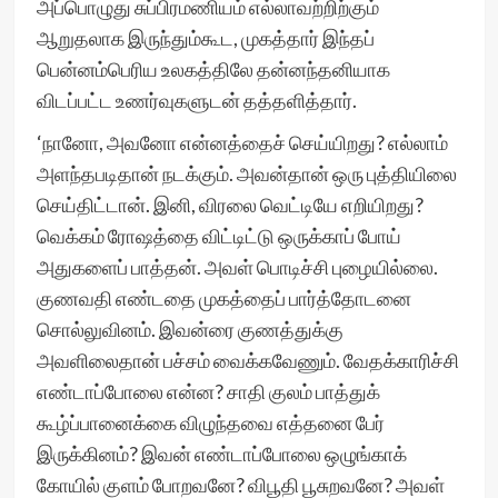
அப்பொழுது சுப்பிரமணியம் எல்லாவற்றிற்கும்
ஆறுதலாக இருந்தும்கூட, முகத்தார் இந்தப்
பென்னம்பெரிய உலகத்திலே தன்னந்தனியாக
விடப்பட்ட உணர்வுகளுடன் தத்தளித்தார்.
‘நானோ, அவனோ என்னத்தைச் செய்யிறது? எல்லாம்
அளந்தபடிதான் நடக்கும். அவன்தான் ஒரு புத்தியிலை
செய்திட்டான். இனி, விரலை வெட்டியே எறியிறது?
வெக்கம் ரோஷத்தை விட்டிட்டு ஒருக்காப் போய்
அதுகளைப் பாத்தன். அவள் பொடிச்சி புழையில்லை.
குணவதி எண்டதை முகத்தைப் பார்த்தோடனை
சொல்லுவினம். இவன்ரை குணத்துக்கு
அவளிலைதான் பச்சம் வைக்கவேணும். வேதக்காரிச்சி
எண்டாப்போலை என்ன? சாதி குலம் பாத்துக்
கூழ்ப்பானைக்கை விழுந்தவை எத்தனை பேர்
இருக்கினம்? இவன் எண்டாப்போலை ஒழுங்காக்
கோயில் குளம் போறவனே? விபூதி பூசுறவனே? அவள்