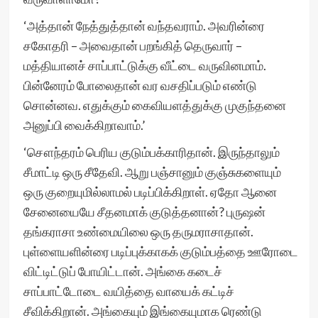
‘அத்தான் நேத்துத்தான் வந்தவராம். அவரின்ரை
சகோதரி – அவைதான் பறங்கித் தெருவார் –
மத்தியானச் சாப்பாட்டுக்கு வீட்டை வருவினமாம்.
பின்னேரம் போலைதான் வர வசதிப்படும் எண்டு
சொன்னவ. எதுக்கும் கைவியளத்துக்கு முகுந்தனை
அனுப்பி வைக்கிறாவாம்.’
‘சௌந்தரம் பெரிய குடும்பக்காரிதான். இருந்தாலும்
சீமாட்டி ஒரு சீதேவி. ஆறு பஞ்சானும் குஞ்சுகளையும்
ஒரு குறையுமில்லாமல் படிப்பிக்கிறாள். ஏதோ ஆனை
சேனையையே சீதனமாக் குடுத்தனான்? புருஷன்
தங்கராசா உண்மையிலை ஒரு தருமராசாதான்.
புள்ளையளின்ரை படிப்புக்காகக் குடும்பத்தை ஊரோடை
விட்டிட்டுப் போயிட்டான். அங்கை கடைச்
சாப்பாட்டோடை வயித்தை வாயைக் கட்டிச்
சீவிக்கிறான். அங்கையும் இங்கையுமாக ரெண்டு