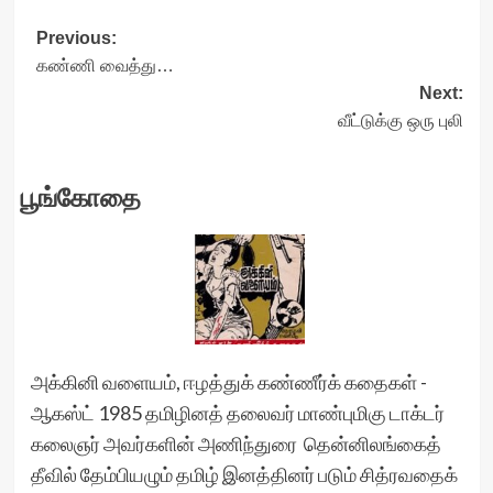
Post
Previous:
கண்ணி வைத்து…
navigation
Next:
வீட்டுக்கு ஒரு புலி
பூங்கோதை
அக்கினி வளையம், ஈழத்துக் கண்ணீர்க் கதைகள் -
ஆகஸ்ட் 1985 தமிழினத் தலைவர் மாண்புமிகு டாக்டர்
கலைஞர் அவர்களின் அணிந்துரை தென்னிலங்கைத்
தீவில் தேம்பியழும் தமிழ் இனத்தினர் படும் சித்ரவதைக்