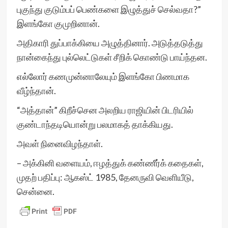
புகுந்து குடும்பப் பெண்களை இழுத்துச் செல்வதா?”
இளங்கோ குமுறினான்.
அதிகாரி துப்பாக்கியை அழுத்தினார். அடுத்தடுத்து
நான்கைந்து புல்லெட்டுகள் சீறிக் கொண்டு பாய்ந்தன.
எல்லோர் கணமுன்னாலேயும் இளங்கோ பிணமாக
வீழ்ந்தான்.
“அத்தான்” கிறீச்சென அலறிய ராஜியின் பிடரியில்
குண்டாந்தடியொன்று பலமாகத் தாக்கியது.
அவள் நினைவிழந்தாள்.
– அக்கினி வளையம், ஈழத்துக் கண்ணீர்க் கதைகள்,
முதற் பதிப்பு: ஆகஸ்ட் 1985, தேனருவி வெளியீடு,
சென்னை.