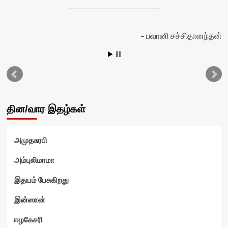
தி
பவானி சச்சிதானந்தன்
தின/வார இதழ்கள்
அமுதசுரபி
அம்புலிமாமா
இதயம் பேசுகிறது
இன்ஸான்
ஈழகேசரி