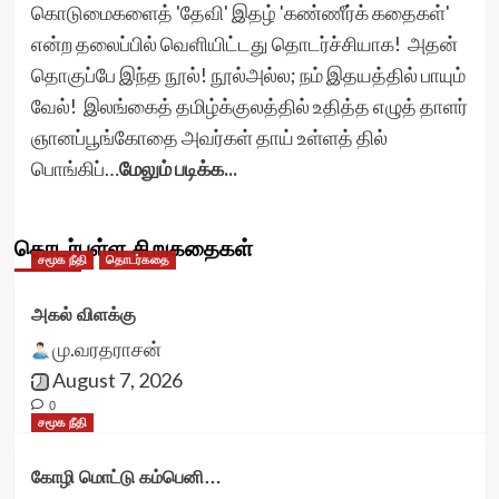
கொடுமைகளைத் 'தேவி' இதழ் 'கண்ணீர்க் கதைகள்'
என்ற தலைப்பில் வெளியிட்டது தொடர்ச்சியாக! அதன்
தொகுப்பே இந்த நூல்! நூல்அல்ல; நம் இதயத்தில் பாயும்
வேல்! இலங்கைத் தமிழ்க்குலத்தில் உதித்த எழுத் தாளர்
ஞானப்பூங்கோதை அவர்கள் தாய் உள்ளத் தில்
பொங்கிப்…
மேலும் படிக்க...
தொடர்புள்ள சிறுகதைகள்
சமூக நீதி
தொடர்கதை
அகல் விளக்கு
மு.வரதராசன்
August 7, 2026
0
சமூக நீதி
கோழி மொட்டு கம்பெனி…