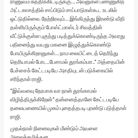
ராணுவம் சுத்திக்கிட்டிருக்கு… அவனுகள் பண்ணுகிற
அட்டகாசத்தில் சாப்பிடும் சாப்பாடுகள்கூட உடலில்
ஒட்டுதில்லை. நேற்றிரவும்… இங்கிருந்து இரண்டு வீதி
தள்ளியிருக்கும் போஸ்ட்மாஸ்டர் சிவத்தின்
வீட்டுக்குள்ள புகுந்து படித்துக்கொண்டிருந்த அவரது
பதினைந்து வயது மகனை இழுத்துக்கொண்டு
போயிருக்கிறானுகள்… நாம லையிட்டைத் தெரிந்து
தெரியாமல் போட..பேசாமல் தூங்கம்மா..” அத்தையின்
பேச்சைக் கேட்டபடியே அசதியுடன் படுக்கையில்
சரிந்தாள் ராஜி.
“இவ்வளவு நேரமாக வா நான் தூங்காமல்
விழித்திருக்கிறேன்” தன்னைத்தானே கேட்டபடியே
தலையணையில் முகம் புதைத்தபடி புரண்டு படுத்தாள்
ராஜி.
முதல்நாள் நினைவுகள் மீண்டும் அவளை
அலைக்கழித்தன.