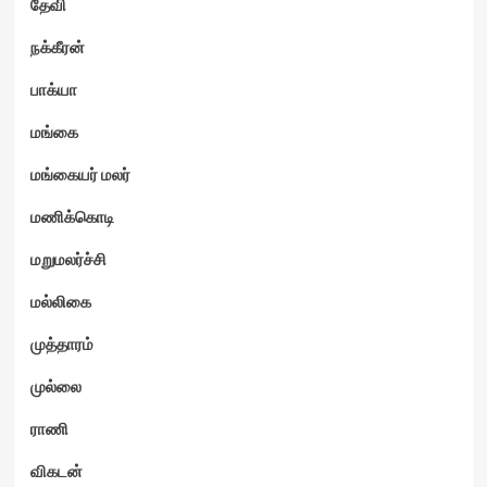
தேவி
நக்கீரன்
பாக்யா
மங்கை
மங்கையர் மலர்
மணிக்கொடி
மறுமலர்ச்சி
மல்லிகை
முத்தாரம்
முல்லை
ராணி
விகடன்