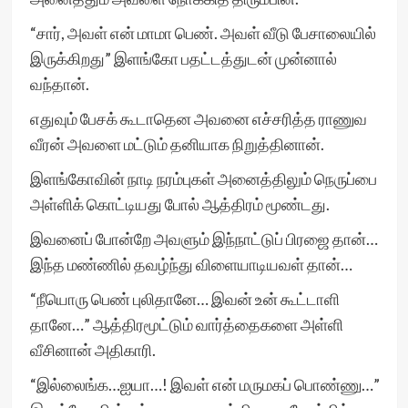
“சார், அவள் என் மாமா பெண். அவள் வீடு பேசாலையில்
இருக்கிறது” இளங்கோ பதட்டத்துடன் முன்னால்
வந்தான்.
எதுவும் பேசக் கூடாதென அவனை எச்சரித்த ராணுவ
வீரன் அவளை மட்டும் தனியாக நிறுத்தினான்.
இளங்கோவின் நாடி நரம்புகள் அனைத்திலும் நெருப்பை
அள்ளிக் கொட்டியது போல் ஆத்திரம் மூண்டது.
இவனைப் போன்றே அவளும் இந்நாட்டுப் பிரஜை தான்…
இந்த மண்ணில் தவழ்ந்து விளையாடியவள் தான்…
“நீயொரு பெண் புலிதானே… இவன் உன் கூட்டாளி
தானே…” ஆத்திரமூட்டும் வார்த்தைகளை அள்ளி
வீசினான் அதிகாரி.
“இல்லைங்க…ஐயா…! இவள் என் மருமகப் பொண்ணு…”