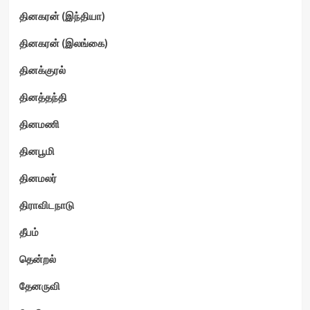
தினகரன் (இந்தியா)
தினகரன் (இலங்கை)
தினக்குரல்
தினத்தந்தி
தினமணி
தினபூமி
தினமலர்
திராவிடநாடு
தீபம்
தென்றல்
தேனருவி