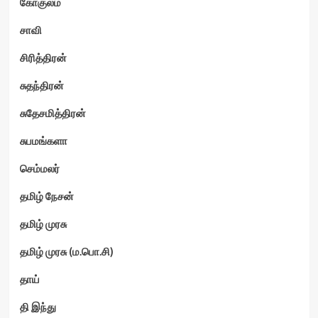
கோகுலம்
சாவி
சிரித்திரன்
சுதந்திரன்
சுதேசமித்திரன்
சுபமங்களா
செம்மலர்
தமிழ் நேசன்
தமிழ் முரசு
தமிழ் முரசு (ம.பொ.சி)
தாய்
தி இந்து