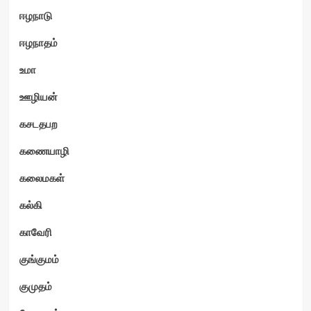
ஈழநாடு
ஈழநாதம்
உமா
ஊழியன்
கசடதபற
கணையாழி
கலைமகள்
கல்கி
காவேரி
குங்குமம்
குமுதம்