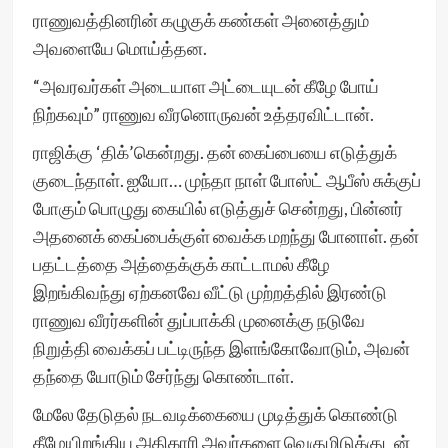
ராணுவத்தினரின் கழுகுக் கண்கள் அனைத்தும்
அவளையே மொய்த்தன.
“அவரவர்கள் அடையாள அட்டையுடன் கீழே போய்
நிற்கவும்” ராணுவ வீரனொருவன் உத்தரவிட்டான்.
ராஜிக்கு ‘திக்’கென்றது. தன் கைப்பையை எடுத்துக்
குடைந்தாள். ஐயோ… முந்தா நாள் போஸ்ட் ஆபீஸ் சுக்குப்
போகும் பொழுது கையில் எடுத்துச் சென்றது, பின்னர்
அதனைக் கைப்பைக்குள் வைக்க மறந்து போனாள். தன்
பதட்டத்தை அத்தைக்குக் காட்டாமல் கீழே
இறங்கிவந்து ஏற்கனவே வீட்டு முற்றத்தில் இரண்டு
ராணுவ வீரர்களின் துப்பாக்கி முனைக்கு நடுவே
நிறுத்தி வைக்கப் பட்டிருந்த இளங்கோவோடும், அவன்
தந்தை யோடும் சேர்ந்து கொண்டாள்.
மேலே தேடுதல் நடவடிக்கையை முடித்துக் கொண்டு
கீழேயிறங்கிய அதிகாரி அவர்களை வெகுமிடுக்குடன்