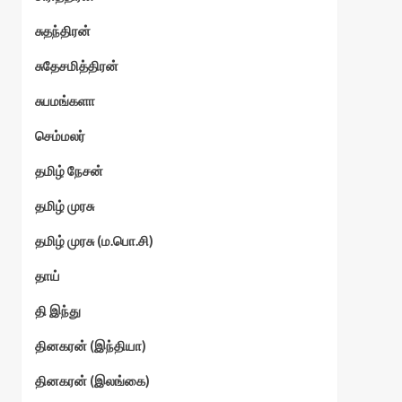
சுதந்திரன்
சுதேசமித்திரன்
சுபமங்களா
செம்மலர்
தமிழ் நேசன்
தமிழ் முரசு
தமிழ் முரசு (ம.பொ.சி)
தாய்
தி இந்து
தினகரன் (இந்தியா)
தினகரன் (இலங்கை)