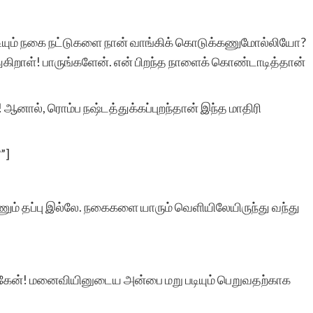
இந்த தளத்தின் சேவை
டியும் நகை நட்டுகளை நான் வாங்கிக் கொடுக்கணுமோல்லியோ?
ுகிறாள்! பாருங்களேன். என் பிறந்த நாளைக் கொண்டாடித்தான்
சொல்லில்
அடங்குவதில்லை. வளர்ந்து
! ஆனால், ரொம்ப நஷ்டத்துக்கப்புறந்தான் இந்த மாதிரி
வரும் எழுத்தாளர்களுக்கு
”
மிகச் சிறந்த பயிற்சிக்களம்
”]
இந்த தளம்.
் தப்பு இல்லே. நகைகளை யாரும் வெளியிலேயிருந்து வந்து
கேன்! மனைவியினுடைய அன்பை மறு படியும் பெறுவதற்காக
பார்வதி இராமச்சந்த