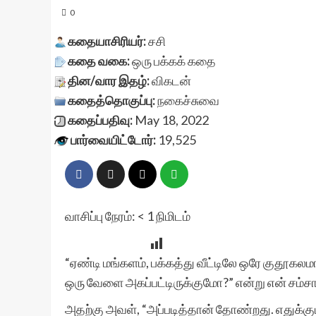
0
கதையாசிரியர்:
சசி
கதை வகை:
ஒரு பக்கக் கதை
தின/வார இதழ்:
விகடன்
கதைத்தொகுப்பு:
நகைச்சுவை
கதைப்பதிவு:
May 18, 2022
பார்வையிட்டோர்:
19,525
வாசிப்பு நேரம்:
< 1
நிமிடம்
“ஏண்டி மங்களம், பக்கத்து வீட்டிலே ஒரே குதூகல
ஒரு வேளை அகப்பட்டிருக்குமோ?” என்று என் சம்ச
அதற்கு அவள், “அப்படித்தான் தோண்றது. எதுக்கும