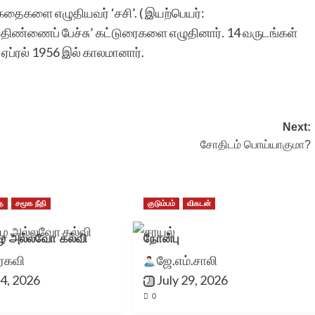
 கதைகளை எழுதியவர் ‘சசி’. ( இயற்பெயர்:
 ‘திண்ணைப் பேச்சு’ கட்டுரைகளை எழுதினார். 14 வருடங்கள்
5 ஏப்ரல் 1956 இல் காலமானார்.
Next:
சோதிடம் பொய்யாகுமா?
ை
சமூக நீதி
குடும்பம்
விகடன்
 அல்லவோ கல்வி
நோன்பு
ுரகவி
ஜே.எம்.சாலி
4, 2026
July 29, 2026
0