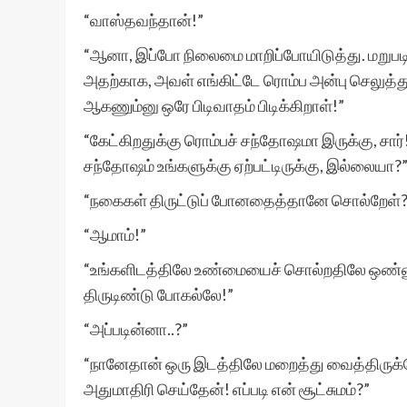
“வாஸ்தவந்தான்!”
“ஆனா, இப்போ நிலைமை மாறிப்போயிடுத்து. மறுப
அதற்காக, அவள் எங்கிட்டே ரொம்ப அன்பு செலுத்த
ஆகணும்னு ஒரே பிடிவாதம் பிடிக்கிறாள்!”
“கேட்கிறதுக்கு ரொம்பச் சந்தோஷமா இருக்கு, சார்
சந்தோஷம் உங்களுக்கு ஏற்பட்டிருக்கு, இல்லையா?
“நகைகள் திருட்டுப் போனதைத்தானே சொல்றேள்?
“ஆமாம்!”
“உங்களிடத்திலே உண்மையைச் சொல்றதிலே ஒண்ணும
திருடிண்டு போகல்லே!”
“அப்படின்னா..?”
“நானேதான் ஒரு இடத்திலே மறைத்து வைத்திருக்
அதுமாதிரி செய்தேன்! எப்படி என் சூட்சுமம்?”