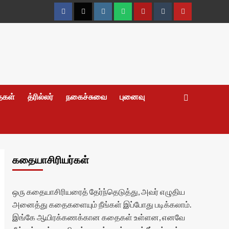
Facebook
Twitter
Instagram
Whatsapp
Telegram
Tumblr
YouTube
தைகள்
த்ரில்லர்
நகைச்சுவை
புனைவு
கதையாசிரியர்கள்
ஒரு கதையாசிரியரைத் தேர்ந்தெடுத்து, அவர் எழுதிய
அனைத்து கதைகளையும் நீங்கள் இப்போது படிக்கலாம்.
இங்கே ஆயிரக்கணக்கான கதைகள் உள்ளன, எனவே