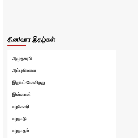
தின/வார இதழ்கள்
அமுதசுரபி
அம்புலிமாமா
இதயம் பேசுகிறது
இன்ஸான்
ஈழகேசரி
ஈழநாடு
ஈழநாதம்