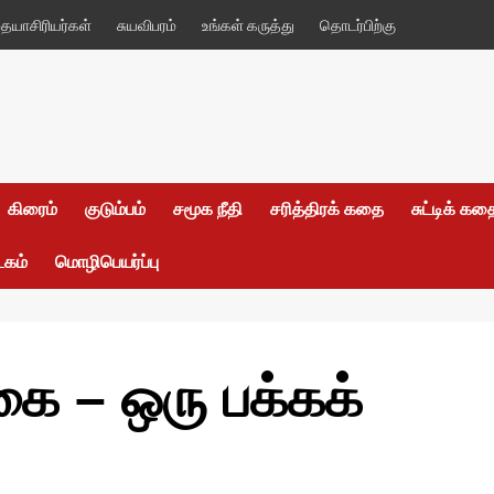
யாசிரியர்கள்
சுயவிபரம்
உங்கள் கருத்து
தொடர்பிற்கு
கிரைம்
குடும்பம்
சமூக நீதி
சரித்திரக் கதை
சுட்டிக் க
டகம்
மொழிபெயர்ப்பு
கை – ஒரு பக்கக்