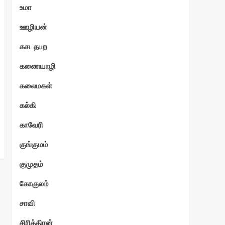
உமா
ஊழியன்
கசடதபற
கணையாழி
கலைமகள்
கல்கி
காவேரி
குங்குமம்
குமுதம்
கோகுலம்
சாவி
சிரித்திரன்