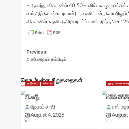
– ஆனந்த விகடனில் 40, 50 -களில் பல ஒரு பக்கக்
எஸ்.ஆர்.வெங்கடராமன்). ‘ரமணி’ என்ற பெயரிலும்
விகடனில் உதவி ஆசிரியராய்ப் பணி புரிந்த ‘சசி’ 2
Post
Previous:
அண்ணனும் தம்பியும்
navigation
தொடர்புள்ள சிறுகதைகள்
குடும்பம்
விகடன்
ஒரு பக்கக் கத
கிணறு
மலை வாழை
ஜே.எம்.சாலி
எஸ்.மத
August 4, 2026
August 
0
0