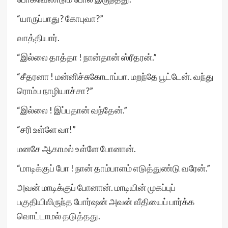
“யாருப்பாது? கோபுவா?”
வாத்தியார்.
“இல்லை தாத்தா ! நான்தான் ஸ்ரீதரன்.”
“சீதரனா ! மன்னிச்சுகோடாப்பா. மறந்தே பூட்டேன். வந்து
ரொம்ப நாழியாச்சா?”
“இல்லை ! இப்பதான் வந்தேன்.”
“சரி உள்ளே வா!”
மனசே ஆகாமல் உள்ளே போனான்.
“மாடிக்குப் போ ! நான் தாம்பாளம் எடுத்துண்டு வரேன்.”
அவன் மாடிக்குப் போனான். மாடியின் முகப்புப்
பகுதியிலிருந்த போர்ஷன் அவன் வீதியைப் பார்க்க
வொட்டாமல் தடுத்தது.