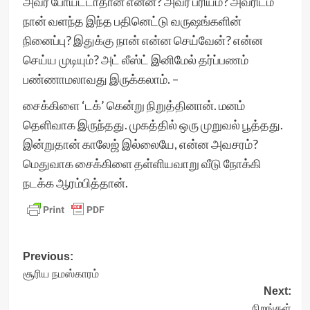
அவர் போய்ட்டாதான் என்ன? அவர் ப்ரியம்? அவரிடம்
நான் வளந்த இந்த பதினெட்டு வருஷங்களின்
நினைப்பு? இதுக்கு நான் என்ன செய்வேன்? என்ன
செய்ய முடியும்? அட் லீஸ்ட் இனிமேல் தர்ப்பணம்
பண்ணாமலாவது இருக்கலாம். –
சைக்கிளை ‘டக்’ கென்று நிறுத்தினான். மனம்
தெளிவாக இருந்தது. முகத்தில் ஒரு முறுவல் பூத்தது.
இன்றுதான் காலேஜ் இல்லையே, என்ன அவசரம்?
மெதுவாக சைக்கிளை தள்ளியவாறு வீடு நோக்கி
நடக்க ஆரம்பித்தான்.
Post
Previous:
சூரிய நமஸ்காரம்
navigation
Next:
நிறங்கள்