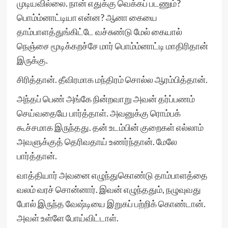
முடியவில்லை. நான் எதுக்கு வெக்கப் படணும்?
பொம்ம்னாட்டியா என்ன? ஆனா கையை
தாம்பாளத்துங்கிட்டே வச்சுண்டு மேல் கையால்
நெஞ்சை மூடிக்கறச்சே மார் பொம்ம்னாட்டி மாதிரிதான்
இருக்கு.
சிரித்தான். தீவிரமாக மந்திரம் சொல்ல ஆரம்பித்தான்.
அந்தப் பெண் அங்கே நின்றவாறு அவன் தர்ப்பணம்
செய்வதையே பார்த்தாள். அவனுக்கு ரொம்பக்
கூச்சமாக இருந்தது. தன் உடம்பின் குறைகள் எல்லாம்
அவளுக்குத் தெரிவதாய் உணர்ந்தான். மேலே
பார்த்தான்.
வாத்தியார் அவனை எழுந்துகொண்டு தாம்பாளத்தை
வலம் வரச் சொன்னார். இவன் எழுந்ததும், நழுவுவது
போல் இருந்த வேஷ்டியை இறுகப் பற்றிக் கொண்டான்.
அவள் உள்ளே போய்விட்டாள்.