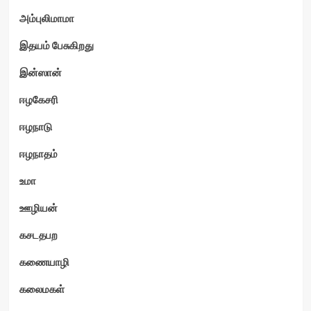
அம்புலிமாமா
இதயம் பேசுகிறது
இன்ஸான்
ஈழகேசரி
ஈழநாடு
ஈழநாதம்
உமா
ஊழியன்
கசடதபற
கணையாழி
கலைமகள்