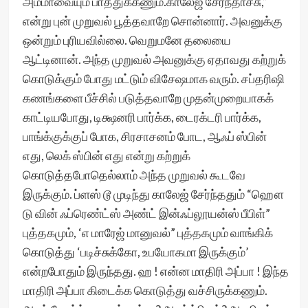
அம்மாவையும் பாத்துக்கணும்.காலேஜ் சேர்ந்தாச்சு,”
என்று புன் முறுவல் பூத்தவாறே சொன்னார். அவனுக்கு
ஒன்றும் புரியவில்லை. வெறுமனே தலையை
ஆட்டினான். அந்த முறுவல் அவனுக்கு ஏதாவது கற்றுக்
கொடுக்கும் போது மட்டும் விசேஷமாக வரும். சப்தரிஷி
கணங்களை பீச்சில் படுத்தவாறே முதன்முறையாகக்
காட்டியபோது, டிக்ஷனரி பார்க்க, டைரக்டரி பார்க்க,
பாங்க்குக்குப் போக, சிரசாசனம் போட, ஆஃப் ஸ்பின்
எது, லெக் ஸ்பின் எது என்று கற்றுக்
கொடுத்தபோதெல்லாம் அந்த முறுவல் கூடவே
இருக்கும். ப்ளஸ் டூ முடிந்து காலேஜ் சேர்ந்ததும் “ஹௌ
டு வின் ஃப்ரெண்ட்ஸ் அண்ட் இன்ஃப்லூயன்ஸ் பீபிள்”
புத்தகமும், ‘எ மாரேஜ் மானுவல்” புத்தகமும் வாங்கிக்
கொடுத்து ‘படிச்சுக்கோ, உபயோகமா இருக்கும்’
என்றபோதும் இருந்தது. ஹ ! என்ன மாதிரி அப்பா ! இந்த
மாதிரி அப்பா கிடைக்க கொடுத்து வச்சிருக்கணும்.