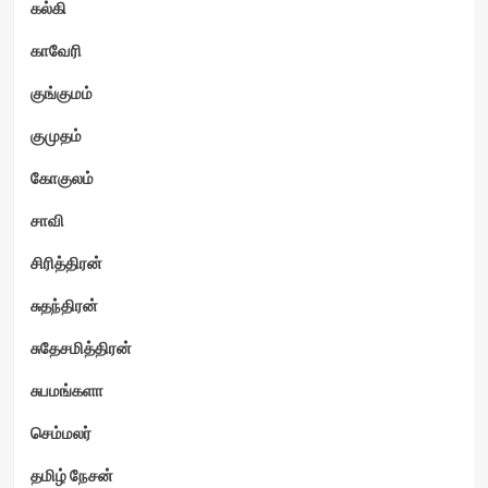
கல்கி
காவேரி
குங்குமம்
குமுதம்
கோகுலம்
சாவி
சிரித்திரன்
சுதந்திரன்
சுதேசமித்திரன்
சுபமங்களா
செம்மலர்
தமிழ் நேசன்