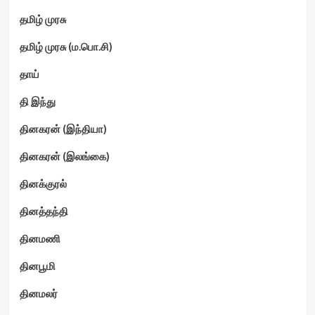
தமிழ் முரசு
தமிழ் முரசு (ம.பொ.சி)
தாய்
தி இந்து
தினகரன் (இந்தியா)
தினகரன் (இலங்கை)
தினக்குரல்
தினத்தந்தி
தினமணி
தினபூமி
தினமலர்