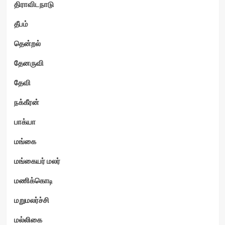
திராவிடநாடு
தீபம்
தென்றல்
தேனருவி
தேவி
நக்கீரன்
பாக்யா
மங்கை
மங்கையர் மலர்
மணிக்கொடி
மறுமலர்ச்சி
மல்லிகை