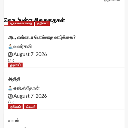
தொடர்புள்ள சிறுகதைகள்
ஒரு பக்கக் கதை
குடும்பம்
அட, என்னடா பொல்லாத வாழ்க்கை?
வளர்கவி
August 7, 2026
0
குடும்பம்
அதிதி
என்.ஸ்ரீதரன்
August 7, 2026
0
குடும்பம்
விகடன்
சாயல்