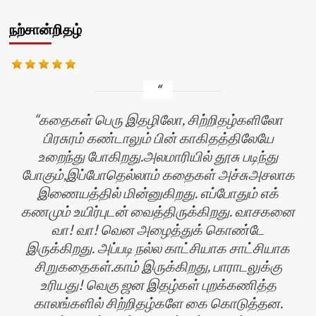
நற்சான்றிதழ்
கதைகள் பெரு இதழிலோ, சிற்றிதழ்களிலோ
பிரசுரம் கண்டாலும் பின் காகிதத்திலேயே
உறைந்து போகிறது.அலமாரியில் தூசு படிந்து
போகும்,இப்போதெல்லாம் கதைகள் அச்சுஅசலாக
இணையத்தில் மின்னுகிறது. எப்போதும் எக்
கணமும் உயிர்புடன் வைத்திருக்கிறது. வாசகனை
வா! வா! வென அழைத்துக் கொண்டே
இருக்கிறது. அப்படி நல்ல காட்சியாக சாட்சியாக
சிறுகதைகள்.காம் இருக்கிறது, பாராடலுக்கு
உரியது! வெகு ஜன இதழ்கள் புறக்கணித்த
காலங்களில் சிற்றிதழ்களே கை கொடுத்தன.
ன்