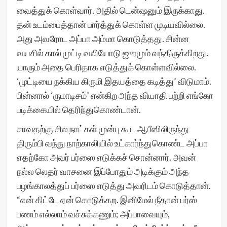
வைத்துக் கொள்வார். அதில் டென்ஷனும் இருக்காது.
தன் உடம்பைத்தான் பார்த்துக் கொள்ள முடியவில்லை.
அது அவரோட அப்பா அம்மா கொடுத்தது. சின்ன
வயசில் கால் முட்டி வலியோடு ஜுரமும் வந்திருக்கிறது.
யாரும் அதை பெரிதாக எடுத்துக் கொள்ளவில்லை.
‘முட்டியை நக்கிய கிருமி இதயத்தை கடித்து’ விடுமாம்.
பின்னால் ‘ருமாடிசம்’ என்கிற அந்த வியாதி பற்றி எங்கோ
படிக்கையில் தெரிந்துகொண்டான்.
சாவதற்கு சில நாட்கள் முன்பு கூட ஆபீஸிலிருந்து
திரும்பி வந்து நாற்காலியில் உட்கார்ந்துகொண்ட அப்பா
எதற்கோ அவர் பர்ஸை எடுக்கச் சொன்னார். அவன்
நல்ல லெதர் வாசனை இப்போதும் அடிக்கும் அந்த
பழங்காலத்துப் பர்ஸை எடுத்து அவரிடம் கொடுத்தான்.
“என் கிட்டே ஏன் கொடுக்கற. இனிமேல் நீதான் பர்ஸ்
பணம் எல்லாம் வச்சுக்கணும்; அப்பாவையும்,