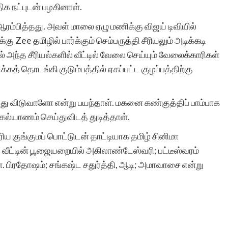
ிக நட்புடன் பழகினாள்.
ஆரம்பித்தது. அவள் மாலை ஏழு மணிக்கு விஜய் டிவியில்
சுயமாக ஏற்படும்
கு Zee தமிழில் பார்க்கும் செம்பருத்தி சீரியலும் அடிக்கடி
ந்த சீரியல்களில் வீட்டில் வேலை செய்யும் வேலைக்காரிகள்
எண்ணங்கள் தவிர
த் தொடங்கி குடும்பத்தில் ஏகப்பட்ட குழப்பத்திற்கு
மனிதர்களுக்கு வாழ்க்கை
அனுபவங்கள் மூலம் நிறைய
்து விடுவாளோ என்று பயந்தாள். மகனை கண்குத்திப் பாம்பாக
கல்யாணம் செய்துவிடத் துடித்தாள்.
எண்ணங்களையும், மனதில்
ரிய குங்குமப் பொட்டுடன் தாட்டியாக தமிழ் சினிமா
பதியும் அளவுக்கு சில
 வீட்டின் பூஜையறையில் அகிலாண்டேஸ்வரி; பட்டீஸ்வரம்
நினைவுகளையும்
ள். பிரதோஷம்; சங்கஷ்ட சதுர்த்தி, ஆடி; அமாவாசை என்று
உண்டாக்குகிறது.
இவைகளை எழுத்து
வடிவில் கொண்டு வர என்