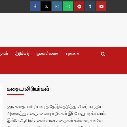
Facebook
Twitter
Instagram
Whatsapp
Telegram
Tumblr
YouTube
தைகள்
த்ரில்லர்
நகைச்சுவை
புனைவு
கதையாசிரியர்கள்
ஒரு கதையாசிரியரைத் தேர்ந்தெடுத்து, அவர் எழுதிய
அனைத்து கதைகளையும் நீங்கள் இப்போது படிக்கலாம்.
இங்கே ஆயிரக்கணக்கான கதைகள் உள்ளன, எனவே