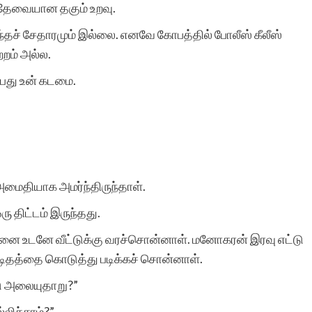
 தேவையான தகும் உறவு.
அதற்கு துணை இருப்போர்
ந்தச் சேதாரமும் இல்லை. எனவே கோபத்தில் போலீஸ் கீலீஸ்
அத்துணை பேருக்கும் என்
்றம் அல்ல.
மனமார்ந்த நன்றிகள் பல.
ப்பது உன் கடமை.
அவர்கள் இப்பணியில்
மேலும் பல உயர்வுகளையும்,
வெற்றிகளையும் அடைய
ஆண்டவனை
அமைதியாக அமர்ந்திருந்தாள்.
வேண்டுகிறேன். எனது
 திட்டம் இருந்தது.
வாழ்த்துகள்.
னை உடனே வீட்டுக்கு வரச்சொன்னாள். மனோகரன் இரவு எட்டு
டிதத்தை கொடுத்து படிக்கச் சொன்னாள்.
டு அலையுதாறு?”
லிச்சாம்?”