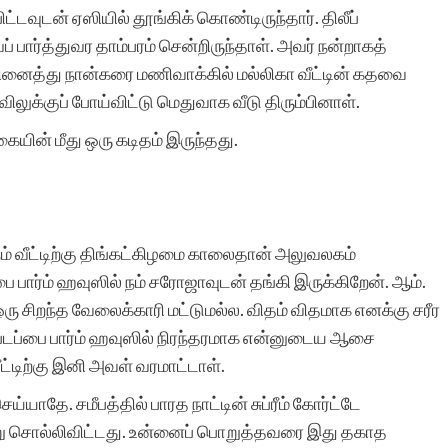
்டவுடன் ஏஸியில் தூங்கிக் கொண்டிருந்தார். திலீப்
போன்ற சிலர்
ார்த்துவர தாம்பரம் சென்றிருந்தாள். அவர் நன்றாகத்
ஆசைப்படுவார்கள்.ஆனால்
 நினைத்து நான்கரை மணிவாக்கில் மல்லிகா வீட்டின் கதவை
ிலுக்குப் போய்விட்டு மெதுவாக வீடு திரும்பினாள்.
தனியே நாட்குறிப்பு போல்
யின் மீது ஒரு கடிதம் இருந்தது.
எழுதுவதை விட சில
கற்பனைகள் சேர்ந்த கதை
வடிவில் எழுத விழையும்
நம் வீட்டிற்கு திங்கட்கிழமை காலைதான் அலுவலகம்
எனைப் போன்றவர்களுக்கு
 பார்ம் ஹவுஸில் நம் சரோஜாவுடன் தங்கி இருக்கிறேன். ஆம்.
ஆதரவு அளித்து ஒரு
ரு சிறந்த வேலைக்காரி மட்டுமல்ல. விதம் விதமாக எனக்கு சரீர
படப்பை பார்ம் ஹவுஸில் நிரந்தரமாக என்னுடைய ஆசை
இணையதள மேடை
ீட்டிற்கு இனி அவள் வரமாட்டாள்.
அமைத்து தந்திருக்கும்
்யாதே. சமீபத்தில் பாரத நாட்டின் சுப்ரீம் கோர்ட்டே
‘சிறுகதை.காம்’ நிறுவனர்,
ு சொல்லிவிட்டது. உன்னைப் பொறுத்தவரை இது தகாத