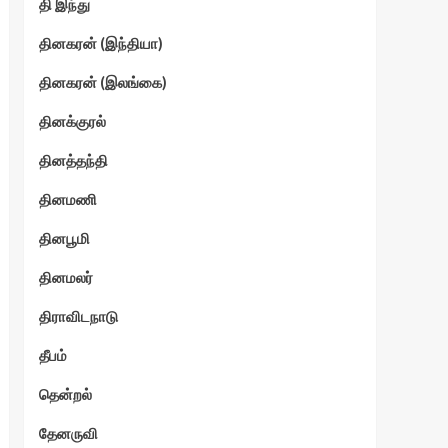
தி இந்து
தினகரன் (இந்தியா)
தினகரன் (இலங்கை)
தினக்குரல்
தினத்தந்தி
தினமணி
தினபூமி
தினமலர்
திராவிடநாடு
தீபம்
தென்றல்
தேனருவி