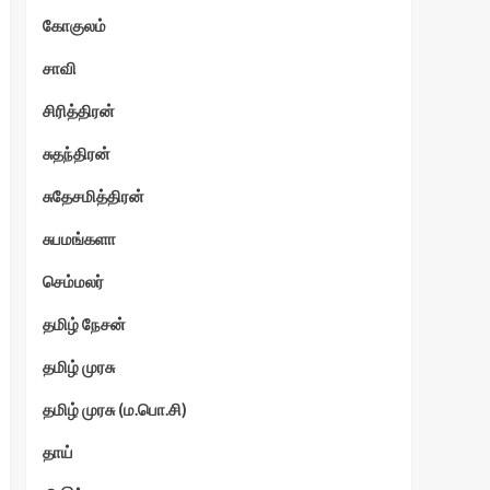
கோகுலம்
ேகம்
சாவி
சிரித்திரன்
சுதந்திரன்
சுதேசமித்திரன்
சுபமங்களா
செம்மலர்
தமிழ் நேசன்
தமிழ் முரசு
தமிழ் முரசு (ம.பொ.சி)
தாய்