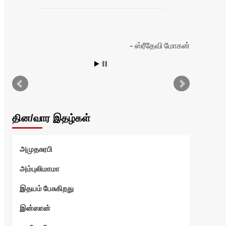
ஸ்ரீதேவி மோகன்
தின/வார இதழ்கள்
அமுதசுரபி
அம்புலிமாமா
இதயம் பேசுகிறது
இன்ஸான்