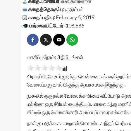
கதையாசிரியர்:
எஸ்.கண்ணன்
கதைத்தொகுப்பு:
குடும்பம்
கதைப்பதிவு:
February 5, 2019
பார்வையிட்டோர்:
108,686
வாசிப்பு நேரம்:
3
நிமிடங்கள்
கிரஹப்பிரவேசம் முடிந்து சென்னை நங்கநல்லூரில் உ
வேலைப்பளுவால் மிகுந்த ஆயாசமாக இருந்தது.
முதலில் ஒரு நல்ல வேலைக்காரியை வீட்டோடு அமைத
மல்லிகா ஒரு சீரியல் பைத்தியம். மாலை ஆறு மணியிலி
வீட்டில் ஒரு வேலைக்காரி அமையும் வரை எல்லா
நான்கு படுக்கையறைகள் கொண்ட அந்தப் பெரிய வீட