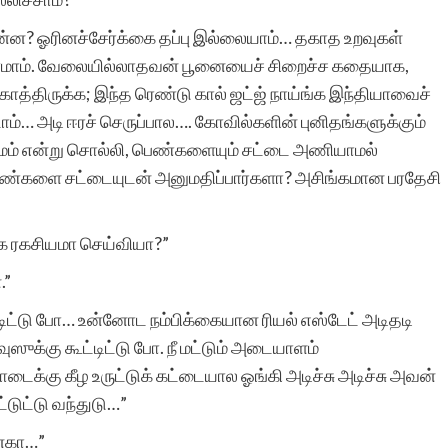
ரா.நீலம
்ன? ஓரினச்சேர்க்கை தப்பு இல்லையாம்… தகாத உறவுகள்
மாம். வேலையில்லாதவன் பூனையைச் சிறைச்ச கதையாக,
ாத்திருக்க; இந்த ரெண்டு கால் ஜட்ஜ் நாய்ங்க இந்தியாவைச்
ட்டாம்… அடி ஈரச் செருப்பால…. கோவில்களின் புனிதங்களுக்கும்
 சமம் என்று சொல்லி, பெண்களையும் சட்டை அணியாமல்
ண்களை சட்டையுடன் அனுமதிப்பார்களா? அசிங்கமான பரதேசி
க ரகசியமா செய்வியா?”
.”
டிட்டு போ… உன்னோட நம்பிக்கையான ரியல் எஸ்டேட் அடிதடி
ஸுக்கு கூட்டிட்டு போ. நீ மட்டும் அடையாளம்
ைக்கு கீழ உருட்டுக் கட்டையால ஓங்கி அடிச்சு அடிச்சு அவன்
ுட்டு வந்துடு…”
ன்கா…”