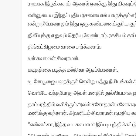
உறவாக இருக்கலாம். ஆனால் எனக்கு இது மிகவும்
என்னுடைய இந்தப் புதிய ரசனையால் யாருக்கும் எ
என்று நீ போனாலும் இது ஒரு தண்டனைக்குரிய குற
திலீப்புக்கு எதுவும் தெரிய வேண்டாம். ரகசியம் கா
திங்கட்கிழமை காலை பார்க்கலாம்.
உன் கணவன் சிவராமன்.
கடிதத்தை படித்த மல்லிகா ஆடிப்போனாள்.
உடனே பூஜையறைக்குச் சென்று பத்து நிமிடங்கள் 
வெளியே வந்தபோது அவள் மனதில் துல்லியமாக ஒரு
தாம்பரத்தில் வசிக்கும் அவள் சகோதரன் மனோகர
மணிக்கு வந்தான். அவனிடம் சிவராமன் எழுதிய க
“என்னக்கா, இந்த வயசுல மாமா இப்படி புத்திகெட்
“ஆமாண்டா மனோ… அது என்ன சுப்ரீம்கோர்ட் சொல்