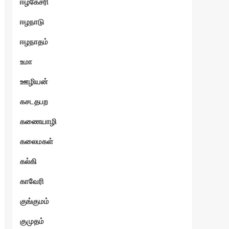
ஈழகேசரி
ஈழநாடு
ஈழநாதம்
உமா
ஊழியன்
கசடதபற
கணையாழி
கலைமகள்
கல்கி
காவேரி
குங்குமம்
குமுதம்