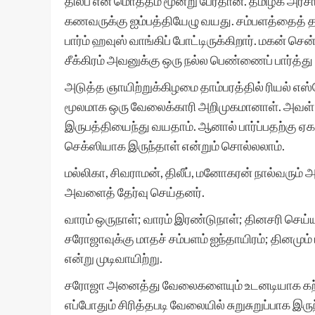
திலீப் என மொத்தம் மூன்று பேர்தான். தமிழக அரச
கணவருக்கு ஐம்பத்தியேழு வயது. சம்பளத்தைத் தவ
பார்ம் ஹவுஸ் வாங்கிப் போட்டிருக்கிறார். மகன் செ
சீக்கிரம் அவனுக்கு ஒரு நல்ல பெண்ணைப் பார்த்
அடுத்த ஞாயிற்றுக்கிழமை தாம்பரத்தில் ரியல் 
மூலமாக ஒரு வேலைக்காரி அறிமுகமானாள். அவள்
இருபத்தியைந்து வயதாம். ஆனால் பார்ப்பதற்கு ஏகத்
செக்ஸியாக இருந்தாள் என்றும் சொல்லலாம்.
மல்லிகா, சிவராமன், திலீப், மனோகரன் நால்வரு
அவளைத் தேர்வு செய்தனர்.
வாரம் ஒருநாள்; வாரம் இரண்டுநாள்; தினசரி செ
சரோஜாவுக்கு மாதச் சம்பளம் ஐந்தாயிரம்; தினமும் 
என்று முடிவாயிற்று.
சரோஜா அனைத்து வேலைகளையும் உடனடியாக கற்றுக
எப்போதும் சிரித்தபடி வேலையில் சுறுசுறுப்பாக இர