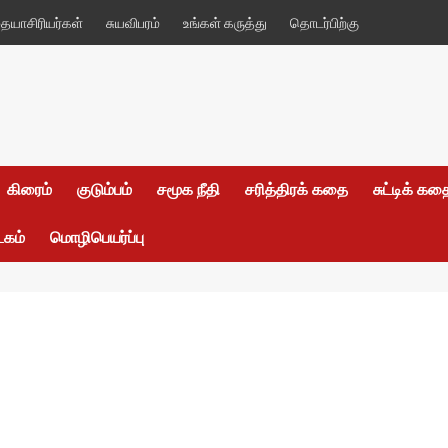
யாசிரியர்கள்
சுயவிபரம்
உங்கள் கருத்து
தொடர்பிற்கு
கிரைம்
குடும்பம்
சமூக நீதி
சரித்திரக் கதை
சுட்டிக் க
டகம்
மொழிபெயர்ப்பு