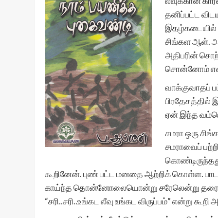
லீவுக்கான கா
தனிப்பட்ட விட
இதழ்கடையில் 
சிங்கள ஆள். அ
அதிபரின் சொற்
சொன்னோம் என்
வாக்குவாதப் ப
பிரதேசத்தில் 
ஏன் இந்த வம்ப
சமரா ஒரு சிங்
சமராவைப் பற்ற
கொண்டிருந்தது
கூறினேன். புண் பட்ட மனதை ஆற்றிக் கொள்ள. பா
காய்ந்த தொன்னோலையொன்று சரேலென்று தரையில் 
“சரி..சரி..உங்கட லீவு உங்கட விருப்பம்” என்று கூற