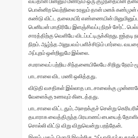
வயதான பின்னும் மீண்டும் ஒரு குழந்தையின் தன்மை
பொன்னிற வெற்றிலை உரலும் தான் மனக் கண்முன் வ
கண்டு விட்ட தலைமயிர் எண்ணையின் மினுமினுப்புடன
பெனியன் மாதிரியே இளஞ்சிவப்பு நிறச் சேர்ட். பெல்ட்
சாரத்திற்கு வெளியே விடப்பட்டிருக்கிறது. ஐந்தடி
நிறம். ஆழ்ந்த அனுபவம் பளிச்சிடும் பார்வை. வயதை
அப்புறம் ஒன்றிலுமே இல்லை.
சமராவைப் பற்றிய சிந்தனையிலேயே சிறிது நேரம் மூ
பாடசாலை விட மணி ஒலித்தது.
விடுதி வசதிகள் இல்லாத பாடசாலைக்கு முன்னால
வேளைக்கு உணவும் கிடைத்தது.
பாடசாலை விட்டதும், அறைக்குச் சென்று கெரியரி
தயாராக வைத்திருந்த பிரயாணப் பையைத் தோளில் ம
சொல்லி விட்டு விறு விறுவென்று பறந்தேன்.
இனம், மதம், மொழி இவற்றிகு அப்பாலிருந்து தா