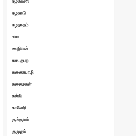
ஈழகேசரி
ஈழநாடு
ஈழநாதம்
உமா
ஊழியன்
கசடதபற
கணையாழி
கலைமகள்
கல்கி
காவேரி
குங்குமம்
குமுதம்