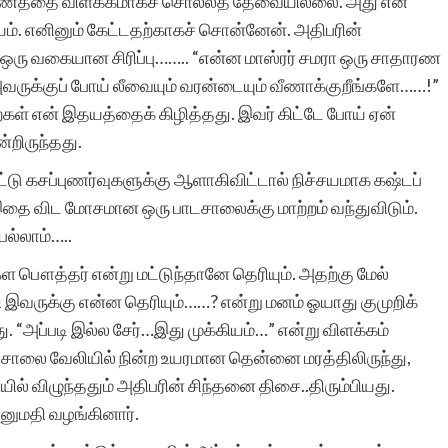
ரணத்தை விளக்கமாகச் சொல்லத் தேவையில்லை. அது என்
யம். எனினும் கேட்டதற்காகச் சொன்னேன். அதிபரின்
ஒரு வகையான சிரிப்பு…….. “என்ன மாஸ்ரர் சமரா ஒரு சாதாரண
வருக்குப் போய் லீவையும் வரன்டையும் வீணாக்குறீங்களே……!”
கள் என் இதயத்தைக் கிழித்தது. இவர் கிட்டே போய் ஏன்
றிருந்தது.
ட்டு கசப்புணர்வுகளுக்கு ஆளாகிவிட்டால் நிச்சயமாக கஷ்டப்
இதை விட மோசமான ஒரு பாடசாலைக்கு மாற்றம் வந்துவிடும்.
ெல்லாம்…..
கள பௌத்தர் என்று மட்டுந்தானே தெரியும். அதற்கு மேல்
ி இவருக்கு என்ன தெரியும்……? என்று மனம் ஓயாது குமுறிக்
. “அப்படி இல்ல சேர்…இது முக்கியம்…” என்று விளக்கம்
டசாலை வேலியில் நின்ற உயரமான தென்னை மரத்திலிருந்து,
விழுந்ததும் அதிபரின் சிந்தனை திசை..திரும்பியது.
ி அனுமதி வழங்கினார்.