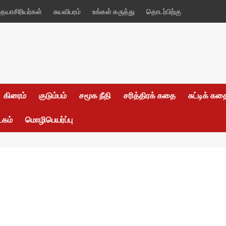
யாசிரியர்கள்
சுயவிபரம்
உங்கள் கருத்து
தொடர்பிற்கு
கிரைம்
குடும்பம்
சமூக நீதி
சரித்திரக் கதை
சுட்டிக் க
டகம்
மொழிபெயர்ப்பு