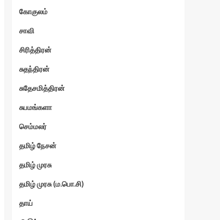
கோகுலம்
ேகம்
சாவி
சிரித்திரன்
சுதந்திரன்
சுதேசமித்திரன்
சுபமங்களா
செம்மலர்
தமிழ் நேசன்
தமிழ் முரசு
தமிழ் முரசு (ம.பொ.சி)
தாய்