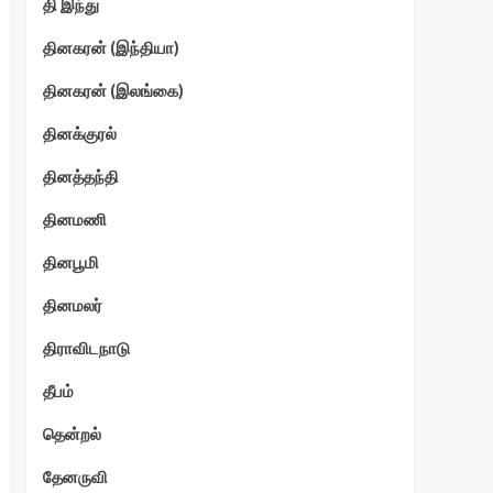
தி இந்து
தினகரன் (இந்தியா)
தினகரன் (இலங்கை)
தினக்குரல்
தினத்தந்தி
தினமணி
தினபூமி
தினமலர்
திராவிடநாடு
தீபம்
தென்றல்
தேனருவி