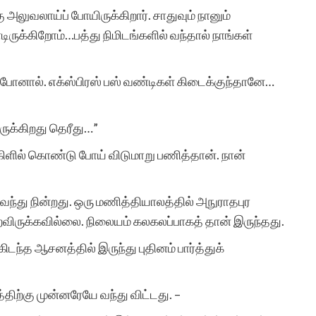
அதற்கு துணை இருப்போர்
அலுவலாய்ப் போயிருக்கிறார். சாதுவும் நானும்
ிருக்கிறோம்…பத்து நிமிடங்களில் வந்தால் நாங்கள்
அத்துணை பேருக்கும் என்
மனமார்ந்த நன்றிகள் பல.
ப் போனால். எக்ஸ்பிரஸ் பஸ் வண்டிகள் கிடைக்குந்தானே…
அவர்கள் இப்பணியில்
மேலும் பல உயர்வுகளையும்,
ிருக்கிறது தெரீது…”
வெற்றிகளையும் அடைய
்கிளில் கொண்டு போய் விடுமாறு பணித்தான். நான்
ஆண்டவனை
 வந்து நின்றது. ஒரு மணித்தியாலத்தில் அநுராதபுர
வேண்டுகிறேன். எனது
விருக்கவில்லை. நிலையம் கலகலப்பாகத் தான் இருந்தது.
வாழ்த்துகள்.
கிடந்த ஆசனத்தில் இருந்து புதினம் பார்த்துக்
த்திற்கு முன்னரேயே வந்து விட்டது. –