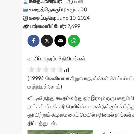
கதையாசிரியர்:
ப.ஆப்டீன்
கதைத்தொகுப்பு:
சமூக நீதி
கதைப்பதிவு:
June 10, 2024
பார்வையிட்டோர்:
2,699
வாசிப்பு நேரம்:
9
நிமிடங்கள்
(1999ல் வெளியான சிறுகதை, ஸ்கேன் செய்யப்பட்ட
மாற்றியுள்ளோம்)
வீட்டிலிருந்து கடிதம் வந்து ஓர் இரவும் ஒரு பகலு
நாட்கள் லீவு கோரி ரெயில்வே வரண்டுக்கும் சேர்த
ஞாயிற்றுக் கிழமை நைட் மெயில் ஏறினால் திங்கள்
திட்டத்துடன்.