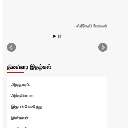
ஸ்ரீதேவி மோகன்
தின/வார இதழ்கள்
அமுதசுரபி
அம்புலிமாமா
இதயம் பேசுகிறது
இன்ஸான்