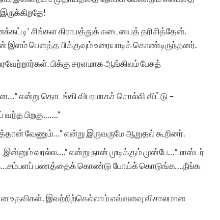
போன்ற சிலர்
 இருக்கிறதே!
ைக்கட்டி’ சிங்கள கிராமத்துக் கடையைத் தரிசித்தேன்.
ஆசைப்படுவார்கள்.ஆனால்
ன் இளம் பௌத்த பிக்குவும் உரையாடிக் கொண்டிருந்தனர்.
தனியே நாட்குறிப்பு போல்
வேற்றார்கள். பிக்கு சரளமாக ஆங்கிலம் பேசத்
எழுதுவதை விட சில
கற்பனைகள் சேர்ந்த கதை
ேனே…” என்று தொடங்கி விபரமாகச் சொல்லி விட்டு –
வடிவில் எழுத விழையும்
் வந்த பிறகு…….”
எனைப் போன்றவர்களுக்கு
த்தான் வேணும்…” என்று இருவருமே ஆறுதல் கூறினர்.
ஆதரவு அளித்து ஒரு
இன்னும் வரல்ல….” என்று நான் முடிக்கும் முன்பே…”மாஸ்டர்
…சம்பளப் பணத்தைக் கொண்டு போய்க் கொடுங்க….நீங்க
இணையதள மேடை
அமைத்து தந்திருக்கும்
ான உதவிகள். இவற்றிற்கெல்லாம் எவ்வளவு விசாலமான
‘சிறுகதை.காம்’ நிறுவனர்,