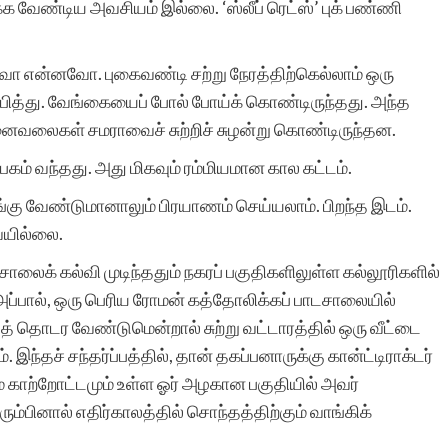
்க வேண்டிய அவசியம் இல்லை. ‘ஸ்லீப் ரெட்ஸ்’ புக் பண்ணி
ரா.நீலம
ோ என்னவோ. புகைவண்டி சற்று நேரத்திற்கெல்லாம் ஒரு
த்து. வேங்கையைப் போல் போய்க் கொண்டிருந்தது. அந்த
ைவலைகள் சமராவைச் சுற்றிச் சுழன்று கொண்டிருந்தன.
கம் வந்தது. அது மிகவும் ரம்மியமான கால கட்டம்.
எங்கு வேண்டுமானாலும் பிரயாணம் செய்யலாம். பிறந்த இடம்.
ையில்லை.
சாலைக் கல்வி முடிந்ததும் நகரப் பகுதிகளிலுள்ள கல்லூரிகளில்
்பால், ஒரு பெரிய ரோமன் கத்தோலிக்கப் பாடசாலையில்
் தொடர வேண்டுமென்றால் சுற்று வட்டாரத்தில் ஒரு வீட்டை
இந்தச் சந்தர்ப்பத்தில், தான் தகப்பனாருக்கு கான்ட்டிராக்டர்
ம் காற்றோட்டமும் உள்ள ஓர் அழகான பகுதியில் அவர்
ும்பினால் எதிர்காலத்தில் சொந்தத்திற்கும் வாங்கிக்