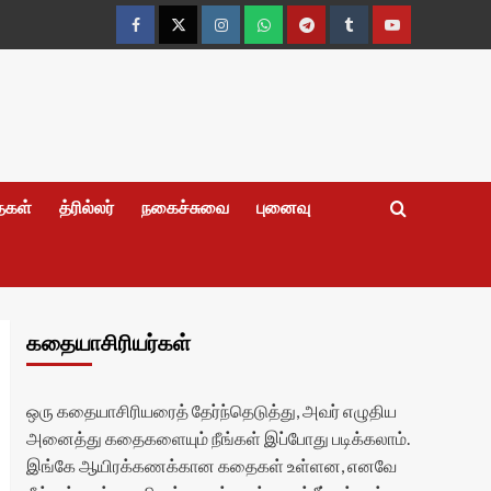
Facebook
Twitter
Instagram
Whatsapp
Telegram
Tumblr
YouTube
தைகள்
த்ரில்லர்
நகைச்சுவை
புனைவு
கதையாசிரியர்கள்
ஒரு கதையாசிரியரைத் தேர்ந்தெடுத்து, அவர் எழுதிய
அனைத்து கதைகளையும் நீங்கள் இப்போது படிக்கலாம்.
இங்கே ஆயிரக்கணக்கான கதைகள் உள்ளன, எனவே