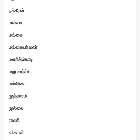
நக்கீரன்
பாக்யா
மங்கை
மங்கையர் மலர்
மணிக்கொடி
மறுமலர்ச்சி
மல்லிகை
முத்தாரம்
முல்லை
ராணி
விகடன்