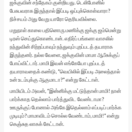
ஜக்குவின் சந்தேகம் குன்றியது. டெலிபோனில்
பேசுபவராக இருந்தால் இப்படி ஒப்புக்கொள்வாரா?
நிச்சயம் அது வேறு யாரோ தெரியவில்லை.
மறுநாள் காலை பதினொரு மணிக்கு ஜக்கு ஜம்மென்று
டிரஸ் செய்துகொண்டான். எதிர்ப் பங்களா வாசலில்
நந்துவின் சிற்றப்பாவும் நந்துவும் புறப்படத் தயாராக
இருந்தனர். நல்ல வேளை, ஜக்குவின் மாமா ஆபீசுக்குப்
போய்விட்டார். மாமி இவன் எங்கேயோ புறப்படத்
தயாராவதைக் கண்டு, ”வெயிலில் இப்படி அலைந்தால்
உன் உடம்புக்கு ஆகுமாடா?” என்று கேட்டாள்.
மாமியிடம் அவன், “இன்னிக்கு மட்டுந்தான் மாமி! நான்
பார்க்காத தெல்லாம் பார்த்துவிட வேண்டாமா?
ஊருக்குப் போனால் அங்கே இதெல்லாம் எப்படிப் பார்க்க
முடியும்? மாமாவிடம் சொல்ல வேண்டாம், மாமி!” என்று
கெஞ்சுத லாகக் கேட்டான்.