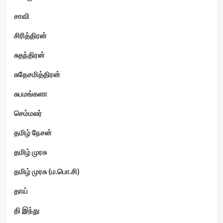
சாவி
சிரித்திரன்
சுதந்திரன்
சுதேசமித்திரன்
சுபமங்களா
செம்மலர்
தமிழ் நேசன்
தமிழ் முரசு
தமிழ் முரசு (ம.பொ.சி)
தாய்
தி இந்து