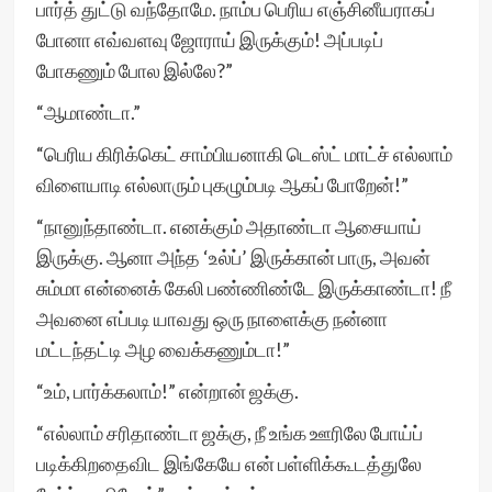
பார்த் துட்டு வந்தோமே. நாம்ப பெரிய எஞ்சினீயராகப்
போனா எவ்வளவு ஜோராய் இருக்கும்! அப்படிப்
போகணும் போல இல்லே?”
“ஆமாண்டா.”
“பெரிய கிரிக்கெட் சாம்பியனாகி டெஸ்ட் மாட்ச் எல்லாம்
விளையாடி எல்லாரும் புகழும்படி ஆகப் போறேன்!”
“நானுந்தாண்டா. எனக்கும் அதாண்டா ஆசையாய்
இருக்கு. ஆனா அந்த ‘உல்ப்’ இருக்கான் பாரு, அவன்
சும்மா என்னைக் கேலி பண்ணிண்டே இருக்காண்டா! நீ
அவனை எப்படி யாவது ஒரு நாளைக்கு நன்னா
மட்டந்தட்டி அழ வைக்கணும்டா!”
“உம், பார்க்கலாம்!” என்றான் ஜக்கு.
“எல்லாம் சரிதாண்டா ஜக்கு, நீ உங்க ஊரிலே போய்ப்
படிக்கிறதைவிட இங்கேயே என் பள்ளிக்கூடத்துலே