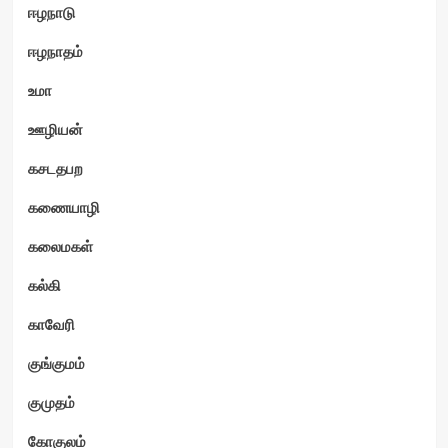
ஈழநாடு
ஈழநாதம்
உமா
ஊழியன்
கசடதபற
கணையாழி
கலைமகள்
கல்கி
காவேரி
குங்குமம்
குமுதம்
கோகுலம்