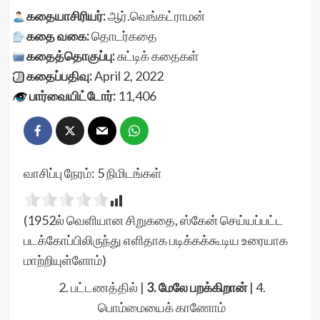
கதையாசிரியர்:
ஆர்.வெங்கட்ராமன்
கதை வகை:
தொடர்கதை
கதைத்தொகுப்பு:
சுட்டிக் கதைகள்
கதைப்பதிவு:
April 2, 2022
பார்வையிட்டோர்:
11,406
வாசிப்பு நேரம்:
5
நிமிடங்கள்
(1952ல் வெளியான சிறுகதை, ஸ்கேன் செய்யப்பட்ட
படக்கோப்பிலிருந்து எளிதாக படிக்கக்கூடிய உரையாக
மாற்றியுள்ளோம்)
2. பட்டணத்தில்
|
3. மேலே பறக்கிறான்
|
4.
பொம்மையைக் காணோம்