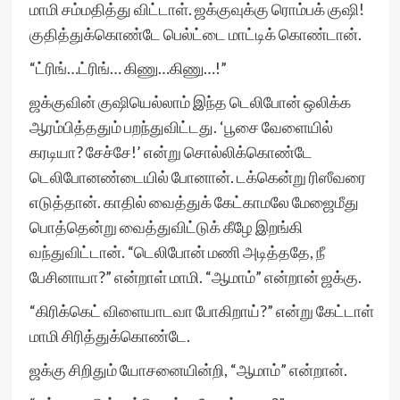
மாமி சம்மதித்து விட்டாள். ஜக்குவுக்கு ரொம்பக் குஷி!
குதித்துக்கொண்டே பெல்ட்டை மாட்டிக் கொண்டான்.
“ட்ரிங்…ட்ரிங்… கிணு…கிணு…!”
ஜக்குவின் குஷியெல்லாம் இந்த டெலிபோன் ஒலிக்க
ஆரம்பித்ததும் பறந்துவிட்டது. ‘பூசை வேளையில்
கரடியா? சேச்சே!’ என்று சொல்லிக்கொண்டே
டெலிபோனண்டையில் போனான். டக்கென்று ரிஸீவரை
எடுத்தான். காதில் வைத்துக் கேட்காமலே மேஜைமீது
பொத்தென்று வைத்துவிட்டுக் கீழே இறங்கி
வந்துவிட்டான். “டெலிபோன் மணி அடித்ததே, நீ
பேசினாயா?” என்றாள் மாமி. “ஆமாம்” என்றான் ஜக்கு.
“கிரிக்கெட் விளையாடவா போகிறாய்?” என்று கேட்டாள்
மாமி சிரித்துக்கொண்டே.
ஜக்கு சிறிதும் யோசனையின்றி, “ஆமாம்” என்றான்.