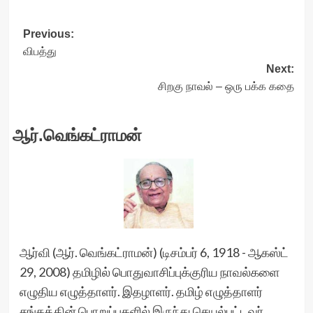
Post
Previous:
விபத்து
navigation
Next:
சிறகு நாவல் – ஒரு பக்க கதை
ஆர்.வெங்கட்ராமன்
ஆர்வி (ஆர். வெங்கட்ராமன்) (டிசம்பர் 6, 1918 - ஆகஸ்ட்
29, 2008) தமிழில் பொதுவாசிப்புக்குரிய நாவல்களை
எழுதிய எழுத்தாளர். இதழாளர். தமிழ் எழுத்தாளர்
சங்கத்தின் பொறுப்புகளில் இருந்து செயல்பட்டவர்.