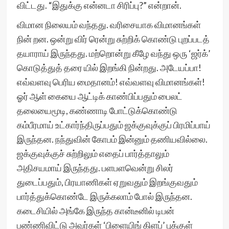
விட்டது. “இதுக்கு என்னடா சிரிப்பு?” என்றான்.
விமான நிலையம் வந்தது. வரிசையாக விமானங்கள்
நின் றன. ஒன்று விர் ரென்று சுற்றிக் கொண்டு புறப்படத்
தயாராய் இருந்தது. மற்றொன்று கீழே வந்து ஒரு ‘ஜர்க்’
கொடுத்துத் தரை யில் இறங்கி நின்றது. அடேயப்பா!
எவ்வளவு பெரிய மைதானம்! எவ்வளவு விமானங்கள்!
ஓர் ஆள் கையை ஆட்டிக் காண்பிப்பதும் பைலட்
தலையைமூடி, கண்ணாடி போட்டுக்கொண்டு
கம்பீரமாய் உட்கார்ந்திருப்பதும் ஜக்குவுக்குப் பிரமிப்பாய்
இருந்தன. நந்துவின் கோபம் இன்னும் தணியவில்லை.
ஜக்குவுக்குச் சுற்றிலும் எதைப் பார்த்தாலும்
அதிசயமாய் இருந்தது. பளபளவென்று சிலர்
துடைப்பதும், பிரயாணிகள் ஏறுவதும் இறங்குவதும்
பார்த்துக்கொண்டே இருக்கலாம் போல் இருந்தன.
கடைசியில் அங்கே இருந்த கான்டீனில் டிபன்
பண்ணிவிட்டு அவர்கள் ‘பிளையிங் கிளப்’ புக்குள்