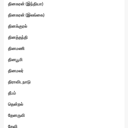
தினகரன் (இந்தியா)
தினகரன் (இலங்கை)
தினக்குரல்
தினத்தந்தி
தினமணி
தினபூமி
தினமலர்
திராவிடநாடு
தீபம்
தென்றல்
தேனருவி
தேவி