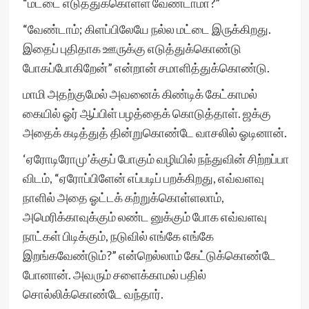
“மட்டை எடுத்துக்கொள்ள வேண்டாமா?”
“வேண்டாம்; கிளப்பிலேயே நல்ல மட்டை இருக்கிறது.
இதைப் புதிதாக ஊருக்கு எடுத்துக்கொண்டு
போகப்போகிறேன்” என்றான் சமாளித்துக்கொண்டு.
மாமி அதற்குமேல் அவனைக் கிண்டிக் கேட்காமல்
கையில் ஓர் ஆப்பிள் பழத்தைக் கொடுத்தாள். ஜக்கு
அதைக் கடித்துத் தின்றுகொண்டே வாசலில் ஓடினான்.
‘ஏரோடிரோமு’க்குப் போகும் வழியில் நந்துவின் சிற்றப்பா
விடம், “ஏரோப்பிளேன் எப்படிப் பறக்கிறது, எவ்வளவு
நாளில் அதை ஓட்டக் கற்றுக்கொள்ளலாம்,
அமெரிக்காவுக்கும் லண்ட னுக்கும் போக எவ்வளவு
நாட்கள் பிடிக்கும், நடுவில் எங்கே எங்கே
இறங்கவேண்டும்?” என்றெல்லாம் கேட்டுக்கொண்டே
போனான். அவரும் சளைக்காமல் பதில்
சொல்லிக்கொண்டே வந்தார்.