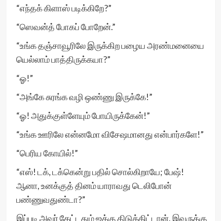
“எந்தக் கிளாஸ் படிக்கிறே?”
“ஸெவன்த் போகப் போறேன்.”
“உங்க தஞ்சாவூரிலே இருக்கிற பழைய அரண்மனையை
யெல்லாம் பாத்திருக்கயா?”
“ஓ!”
“அங்கே சுரங்க வழி ஒண்ணு இருக்கே!”
“ஓ! அதுக்குள்ளேயும் போயிருக்கேன்!”
“உங்க ஊரிலே என்னமோ விசேஷமானது என்பார்களே!”
“பெரிய கோயில்!”
“எஸ்! டக், டக்கென்று பதில் சொல்கிறாயே; பேஷ்!
ஆனா, உனக்குத் தினம் யாராவது டெலிபோன்
பண்ணுவதுண்டா?”
இப்படி அவர் கேட்டதும் ஜக்கு திடுக்கிட்டான். இவருக்கு