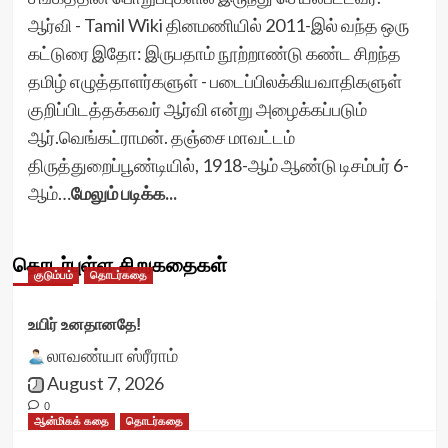
ஆர்வி - Tamil Wiki தினமணியில் 2011-இல் வந்த ஒரு
கட்டுரை இதோ: இருபதாம் நூற்றாண்டு கண்ட சிறந்த
தமிழ் எழுத்தாளர்களுள் - படைப்பிலக்கியவாதிகளுள்
குறிப்பிடத்தக்கவர் ஆர்வி என்று அழைக்கப்படும்
ஆர்.வெங்கட்ராமன். தஞ்சை மாவட்டம்
திருத்துறைப்பூண்டியில், 1918-ஆம் ஆண்டு டிசம்பர் 6-
ஆம்…
மேலும் படிக்க...
தொடர்புள்ள சிறுகதைகள்
குடும்பம்
தொடர்கதை
உயிர் உனதானதே!
லாவண்யா ஸ்ரீராம்
August 7, 2026
0
ஆன்மிகக் கதை
தொடர்கதை