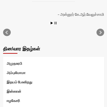
அன்னூர் கே.ஆர்.வேலுச்சாமி
தின/வார இதழ்கள்
அமுதசுரபி
வி
அம்புலிமாமா
இதயம் பேசுகிறது
இன்ஸான்
ஈழகேசரி