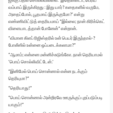
ஜக்கு பதில் சொல்லவில்லை. ‘இதென்னடா, பெரிய
வம்பாய் இருக்கிறது : இது யார்? கதைகளில் வருமே,
அதைப்போல், பூதமாய் இருக்குமோ?’ என்று
எண்ணிவிட்டுத் தைரியமாய் “இல்லை; நான் கிரிக்கெட்
விளையாடத்தான் போனேன்” என்றான்.
“விமான கிளப் ரிஜிஸ்தரில் உன் பெயர் இருந்தால்-?
போலீஸில் உன்னை ஒப்படைக்கலாமா?”
“ஆமாம்; என்னை மன்னிச்சுடுங்கோ. நான் தெரியாமல்
‘பொய் சொல்லிவிட்டேன்.’
“இனிமேல் பொய் சொன்னால் என்ன நடக்கும்
தெரியுமா?”
“தெரியாது!”
“பொய் சொன்னால் அன்றிரவே ஊருக்குப் புறப்படும்படி
யாகும்!”