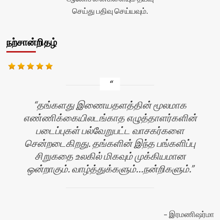
செய்து பதிவு செய்யவும்.
நற்சான்றிதழ்
தங்களது இணையதளத்தின் மூலமாக
எண்ணிக்கையிலடங்காத எழுத்தாளர்களின்
படைப்புகள் பல்வேறுபட்ட வாசகர்களை
சென்றடைகிறது. தங்களின் இந்த பங்களிப்பு
சிறுகதை உலகில் மிகவும் முக்கியமான
ஒன்றாகும். வாழ்த்துக்களும்…நன்றிகளும்.
ஜா
இரமணிஷர்மா