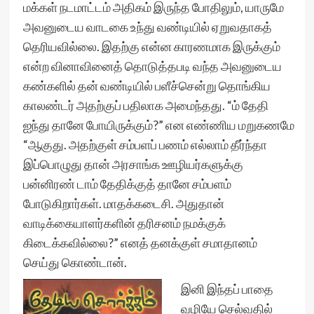
மக்கள் நடமாட்டம் அதிகம் இருந்த போதிலும், யாருமே
அவனுடைய வாடகை உந்து வண்டியில் ஏறுவதாகத்
தெரியவில்லை. இதற்கு என்ன காரணமாக இருக்கும்
என்ற வினாவினைத் தொடுத்தபடி வந்த அவனுடைய
கண்களில் தன் வண்டியில் பளீச்சென்று தொங்கிய
காலண்டர் அதற்குப் பதிலாக அமைந்தது. “ம் தேதி
ஐந்து தானே போயிருக்கும்?” என எண்ணிய மறுகணமே
“ஆகுது. அதற்குள் சம்பளப் பணம் எல்லாம் தீர்ந்தா
இப்பொழுது தான் அரசாங்க ஊழியர்களுக்கு
பன்னிரண் டாம் தேதிக்குத் தானே சம்பளம்
போடுகிறார்கள். மாதக்கடைசி. அதுதான்
வாடிக்கையாளர்களின் தரிசனம் நமக்குக்
கிடைக்கவில்லை?” எனத் தனக்குள் சமாதானம்
செய்து கொண்டான்.
இனி இந்தப் பாதை
வழியே செல்வதில்