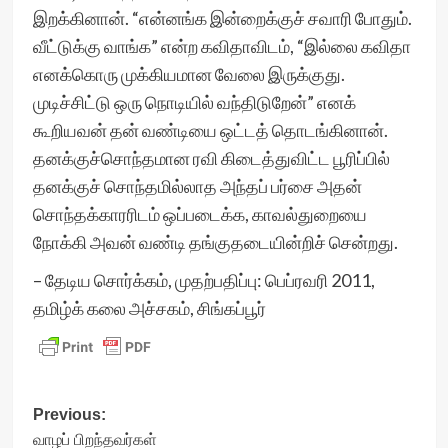
இறக்கினான். “என்னங்க இன்றைக்குச் சவாரி போதும்.
வீட்டுக்கு வாங்க” என்ற கவிதாவிடம், “இல்லை கவிதா
எனக்கொரு முக்கியமான வேலை இருக்குது.
முடிச்சிட்டு ஒரு நொடியில் வந்திடுறேன்” எனக்
கூறியவன் தன் வண்டியை ஒட்டத் தொடங்கினான்.
தனக்குச்சொந்தமான ரவி கிடைத்துவிட்ட பூரிப்பில்
தனக்குச் சொந்தமில்லாத அந்தப் பர்சை அதன்
சொந்தக்காரரிடம் ஒப்படைக்க, காவல்துறையை
நோக்கி அவன் வண்டி தங்குதடையின்றிச் சென்றது.
– தேடிய சொர்க்கம், முதற்பதிப்பு: பெப்ரவரி 2011,
தமிழ்க் கலை அச்சகம், சிங்கப்பூர்
Post
Previous:
வாழப் பிறந்தவர்கள்