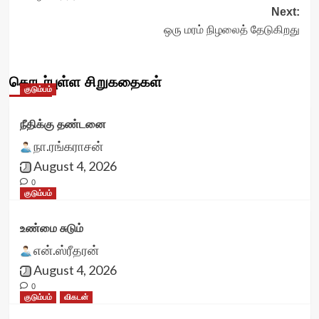
navigation
Next:
ஒரு மரம் நிழலைத் தேடுகிறது
தொடர்புள்ள சிறுகதைகள்
குடும்பம்
நீதிக்கு தண்டனை
நா.ரங்கராசன்
August 4, 2026
0
குடும்பம்
உண்மை சுடும்
என்.ஸ்ரீதரன்
August 4, 2026
0
குடும்பம்
விகடன்