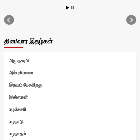
தின/வார இதழ்கள்
அமுதசுரபி
அம்புலிமாமா
இதயம் பேசுகிறது
இன்ஸான்
ஈழகேசரி
ஈழநாடு
ஈழநாதம்