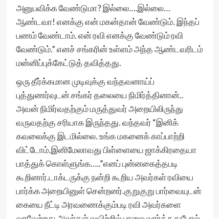
அனுபவிக்க வேண்டுமா? இல்லை….இல்லை…
ஆண்டவா! எனக்கு என் மகன்தான் வேண்டும். இந்தப்
பணம் வேண்டாம். என் ரவி எனக்கு வேண்டும் ரவி
வேண்டும்.” எனச் சங்கரின் உள்ளம் அந்த ஆண்டவரிடம்
மன்னிப்புக்கேட்டுத் தவித்தது.
ஒரு தீர்க்கமான முடிவுக்கு வந்தவனாய்ப்
புத்துணர்வுடன் சங்கர் தலையை நிமிர்த்தினான்..
அவன் நிமிர்வதற்கும் மருத்துவர் அறையிலிருந்து
வருவதற்கு சரியாக இருந்தது. வந்தவர் “இனிக்
கவலைக்கு இடமில்லை. உங்க மகனைக் காப்பாற்றி
விட்டோம்.இனிமேலாவது பிள்ளையை ஜாக்கிரதையா
பாத்துக் கொள்ளுங்க…..”எனப் புன்னகைத்தபடி
கூறினார்.டாக்டருக்கு நன்றி கூறிய அவர்கள் ரவியை
பார்க்க அறையினுள் சென்றனர்.குறுகுறு பார்வையுடன்
கையை நீட்டி அரவணைக்கும்படி ரவி அவர்களை
வரவேற்றது அவர்கள் வயிற்றில் பாலை வார்த்ததுபோல்