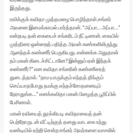
இருந்தது.
ரவிக்குக் கவிதா முத்தமழை பொழிந்தாள்.சங்கர்
அவனை இமைக்காமல் பார்த்தான். “அப்பா… அப்பா…”
என்றபடி தன் கையைச் சங்கரிடம் நீட்டினான். கையில்
முத்திரை ஒன்றைத் பதித்த அவன் கண்களிலிருந்து
ஆனந்தக் கண்ணீர் பெருகியது. என்னங்க அதுதான்
நம் மகன் கிடைச்சிட்டானே? இன்னும் ஏன் இந்தக்
கண்ணீர்?” என கவிதா சங்கரின் கண்ணீரைத்
துடைத்தாள். “நாம யாருக்கும் எந்தத் தீங்கும்
செய்யாதபோது நமக்கு எந்தச்சோதனையும்
நேராதுங்க…” எனக்கவிதா மகன் பிழைத்த பூரிப்பில்
பேசினாள்.
மகன் ரவியைத் தூக்கியடி கவிதாவைத் தன்
பெற்றோருடன் வீட்டிற்குத் தனது வாடகை உந்து
வண்டியில் ஏற்றி சென்ற சங்கர் அவர்களை வாசலில்