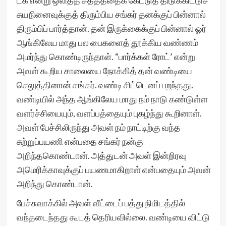
டக் என்று ஒலித்த சத்தத்தைக் கேட்டுத் திடுக்கிட்டுச்
சுயநினைவுக்குத் திரும்பிய சங்கர் தனக்குப் பின்னால்
திரும்பிப் பார்த்தான். தன் இருக்கைக்குப் பின்னால் ஓர்
ஆங்கிலேய மாது பல பைகளைத் தூக்கிய வண்ணம்
அமர்ந்து கொண்டிருந்தாள். “பார்க்கள் ரோட்’ என்று
அவள் கூறிய சாலையை நோக்கித் தன் வண்டியை
செலுத்தினான் சங்கர். வண்டி சிட்டெனப் பறந்தது.
வண்டியில் அந்த ஆங்கிலேய மாது நம் நாடு கண்டுள்ள
வளர்ச்சியையும், வளப்பத்தையும் புகழ்ந்து கூறினாள்.
அவள் பேச்சிலிருந்து அவள் நம் நாட்டிற்கு வந்த
சுற்றுப்பயணி என்பதை சங்கர் நன்கு
அறிந்தகொண்டான். அத்துடன் அவள் இன்றிரவு
அமெரிக்காவுக்குப் பயணமாகிறாள் என்பதையும் அவன்
அறிந்து கொண்டான்.
பேச்சுவாக்கில் அவள் வீட்டைப் பத்து நிமிடத்தில்
வந்தடைந்தது கூடத் தெரியவில்லை. வண்டியை விட்டு