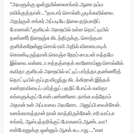
”அவளுக்கு ஒன்றுமில்லைசங்கர்.ஆனா நம்ம
ரவிக்குத்தான்…”தாயார் சொல்லி முடிக்கவில்லை.
அதற்குள் சங்கர் அப்படியே நிலை தடுமாறிப்
போனான்.”குளியல் அறையில் உள்ள தொட்டியில்
தண்ணீர் நிறைஞ்சு கிடந்திருக்கு. சொந்தமா
குளிக்கறேன்னு சொல் ரவி அதில் விளையாடிக்
கொண்டிருந்தான்.கொஞ்ச நேரம் பையன் சத்தமே
இல்லை. என்னடா சத்தத்தைக் காணோம்னு சொல்லிக்
கவிதா குளியல் அறையில் எட்டிப் பார்த்தா,தண்ணீர்த்
தொட்டியில் குப்புற விழுந்து கிடக்கிறான்.இந்தக்
கண்றாவியைப் பார்த்துப் பதறிப் போய்க் கவிதா
எங்களுக்குப் போன் பண்ணினா. நாங்க வந்தோம்
அதான் உன் அப்பாவை அவளோட அனுப்பி வைச்சேன்.
உனக்காகத்தான் நான் காத்திருக்கேன். சரி வாப்பா
சங்கர், ஆஸ்பத்தரிக்குப் போகலாம்.ஆண்டவா!
என்பேரனுக்கு ஒன்னும் ஆகக் கூடாது….”என