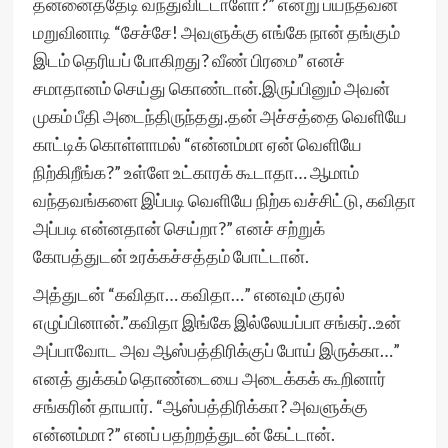
தன்னைத்தேடி வந்துவிட்டாளோ?” என்று பயந்தவன்
மறுவினாடி “சேச்சே! அவளுக்கு எங்கே நான் தங்கும்
இடம் தெரியப் போகிறது? வீண் பிரமை” எனச்
சமாதானம் செய்து கொண்டான்.இருப்பினும் அவன்
முகம் பீதி அடைந்திருந்தது.தன் அச்சத்தை வெளியே
காட்டிக் கொள்ளாமல் “என்னம்மா ஏன் வெளியே
நிற்கிறீங்க?” உள்ளே உட்காரக் கூடாதா… ஆமாம்
வந்தவங்களை இப்படி வெளியே நிற்க வச்சிட்டு, கவிதா
அப்படி என்னதான் செய்றா?” எனச் சற்றுக்
கோபத்துடன் உரக்கச்சத்தம் போட்டான்.
அத்துடன் “கவிதா… கவிதா…” எனவும் குரல்
எழுப்பினான்.”கவிதா இங்கே இல்லேயப்பா சங்கர்..உன்
அப்பாவோட அவ ஆஸ்பத்திரிக்குப் போய் இருக்கா…”
எனத் துக்கம் தொண்டையை அடைக்கக் கூறினார்
சங்கரின் தாயார். “ஆஸ்பத்திரிக்கா? அவளுக்கு
என்னம்மா?” எனப் பதற்றத்துடன் கேட்டான்.