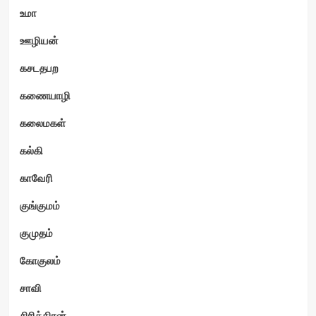
உமா
ஊழியன்
கசடதபற
கணையாழி
கலைமகள்
கல்கி
காவேரி
குங்குமம்
குமுதம்
கோகுலம்
சாவி
சிரித்திரன்