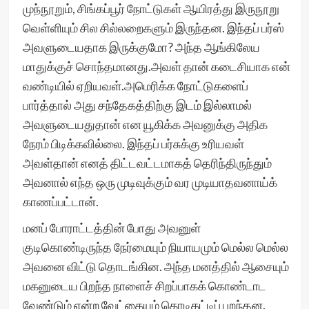
முந்நூறும், சிங்கப்பூர் நோட்டுகள் ஆயிரத்து இருநூறு
வெள்ளியும் சில சில்லறைகளும் இருந்தன. இந்தப் பர்ஸ்
அவளுடையதாக இருக்குமோ? அந்த ஆங்கிலேய
மாதுக்குச் சொந்தமானது.அவள் தான் கடைசியாக என்
வண்டியில் ஏறியவள்.அமெரிக்க நோட்டுகளைப்
பார்த்தால் அது சந்தேகத்திற்கு இடம் இல்லாமல்
அவளுடையதுதான் என யூகிக்க அவனுக்கு அதிக
நேரம் பிடிக்கவில்லை. இந்தப் பர்சுக்கு உரியவள்
அவள்தான் எனத் திட்டவட்டமாகத் தெரிந்திருந்தும்
அவனால் எந்த ஒரு முடிவுக்கும் வர முடியாதவனாய்க்
காணப்பட்டான்.
மனப் போராட்டத்தின் போது அவனுள்
குடிகொண்டிருந்த நேர்மையும் நியாயமும் மெல்ல மெல்ல
அவனை விட்டு தொடங்கின. அந்த மனத்தில் ஆசையும்
மகனுடைய பிறந்த நாளைச் சிறப்பாகக் கொண்டாட
வேண்டும் என்ற வேட்கையும் கொடிகட்டிப் பறந்தன.