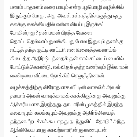
பணம் பாதாளம் வரை பாயும் என்ற பழமொழி வழிக்கில்
இருக்கும் போது, அது அவள் உள்ளத்தில் புகுந்து ஒரு
கலக்கு கலக்கியதில் என்ன வியப்பு இருக்கப்
போகின்றது? தன் மகன் பிறந்த வேளை
தொட்டதெல்லாம் துலங்கியது போல இதுவும் தனக்கு
ஈட்டித் தந்த குட்டி லாட்டரி என நினைத்தவனாய்க்
கிடைத்த அதிர்ஷ்டத்தைக் தன் கால் சட்டைப் பையில்
போட்டுக்கொண்டு, எவ்விதக் குற்ற உணர்வும் இல்லாமல்
வண்டியை வீட்டை நோக்கிச் செலுத்தினான்.
வழக்கத்திற்கு விரோதமாக வீட்டின் வாசலில் அவன்
தாயார் அவன் வரவுக்காகக் காத்திருந்தது அவனுக்கு
ஆச்சரியமாக இருந்தது. தாயாரின் முகத்தில் இருந்த
கலவரமும், கலக்கமும் அவனுக்கு அதிர்ச்சியைத்
தந்தன. “நடக்கக் கூடாதது நடந்துவிட்டதோடு? அந்த
ஆங்கிலேய மாது காவற்காரரின் துணையுடன்