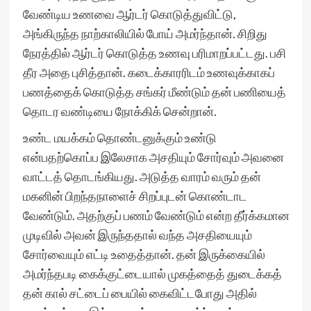
வேண்டிய உணவை ஆர்டர் கொடுத்துவிட்டு,
அங்கிருந்த நாற்காலியில் போய் அமர்ந்தான். சிறிது
நேரத்தில் ஆர்டர் கொடுத்த உணவு பரிமாறப்பட்டது. பசி
தீர அதை புசித்தான். கடைக்காரரிடம் உணவுக்காகப்
பணத்தைக் கொடுத்த சங்கர் மீண்டும் தன் பணியைத்
தொடர வண்டியை நோக்கிக் சென்றான்.
உண்ட மயக்கம் தொண்டனுக்கும் உண்டு
என்பதற்கொப்ப இலேசாக அசதியும் சோர்வும் அவனை
வாட்டத் தொடங்கியது. அடுத்த வாரம் வரும் தன்
மகனின் பிறந்தநாளைச் சிறப்புடன் கொண்டாட
வேண்டும். அதற்குப் பணம் வேண்டும் என்ற தீர்க்கமான
முடிவில் அவன் இருந்ததால் வந்த அசதியையும்
சோர்வையும் எட்டி உதைத்தான். தன் இருக்கையில்
அமர்ந்தபடி கைக்குட்டையால் முகத்தைத் துடைக்கத்
தன் கால் சட்டைப் பையில் கைவிட்டபோது அதில்