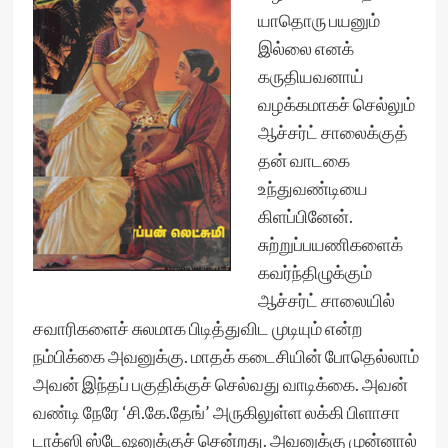
யாதொரு பயனும்
இல்லை எனக்
கருதியவனாய்
வழக்கமாகச் செல்லும்
ஆச்சர்ட் சாலைக்குத்
தன் வாடகை
உந்துவண்டியை
கிளப்பினேன்.
சுற்றுப்பயணிகளைக்
கவர்ந்திழுக்கும்
ஆச்சர்ட் சாலையில்
சவாரிகளைச் சுலமாக பிடித்துவிட முடியும் என்ற
நம்பிக்கை அவனுக்கு. மாதக் கடைசியின் போதெல்லாம்
அவன் இந்தப் பகுதிக்குச் செல்வது வாடிக்கை. அவன்
வண்டி நேரே ‘சி.கே.தேங்’ அருகிலுள்ள லக்கி பிளாசா
டாக்ஸி ஸ்டேஷனுக்குச் சென்றது. அவனுக்கு முன்னால்