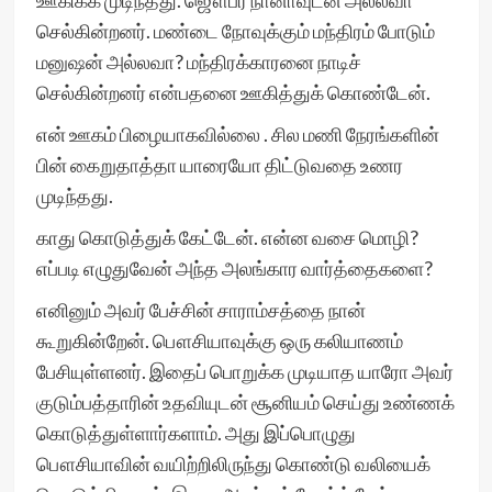
ஊகிக்க முடிந்தது. ஜௌபர் நானாவுடன் அல்லவா
செல்கின்றனர். மண்டை நோவுக்கும் மந்திரம் போடும்
மனுஷன் அல்லவா? மந்திரக்காரனை நாடிச்
செல்கின்றனர் என்பதனை ஊகித்துக் கொண்டேன்.
என் ஊகம் பிழையாகவில்லை . சில மணி நேரங்களின்
பின் கைறுதாத்தா யாரையோ திட்டுவதை உணர
முடிந்தது.
காது கொடுத்துக் கேட்டேன். என்ன வசை மொழி?
எப்படி எழுதுவேன் அந்த அலங்கார வார்த்தைகளை?
எனினும் அவர் பேச்சின் சாராம்சத்தை நான்
கூறுகின்றேன். பௌசியாவுக்கு ஒரு கலியாணம்
பேசியுள்ளனர். இதைப் பொறுக்க முடியாத யாரோ அவர்
குடும்பத்தாரின் உதவியுடன் சூனியம் செய்து உண்ணக்
கொடுத்துள்ளார்களாம். அது இப்பொழுது
பௌசியாவின் வயிற்றிலிருந்து கொண்டு வலியைக்