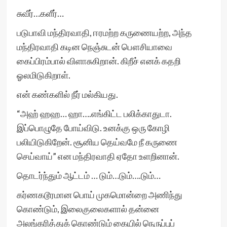
சுவீர்…களீர்…
படுபாவி மந்திரவாதி, ஈரமற்ற கருணையற்ற, அந்த
மந்திரவாதி கடின நெஞ்சுடன் பௌசியாவை
கைப்பிரம்பால் விளாசுகிறான். கிறீச் எனக் கதறி
ஓலமிடுகிறாள்.
என் கண்களில் நீர் மல்கியது.
“அஹ் ஹஹ… ஹா….எங்கிட்ட பலிக்காதுடா.
இப்பொழுதே போய்விடு. உனக்கு ஒரு கோழி
பலியிடுகிறேன். சூனிய தெய்வமே நீ கருணை
செய்வாய்” என மந்திரவாதி ஏதோ உளறினான்.
தொடர்ந்தும் ஆட்டம் … டும்…டும்….டும்…
கர்ணகடூரமான பொய் முகமொன்றை அணிந்து
கொண்டும், இலைகுலைகளால் தன்னை
அலங்கரித்துக் கொண்டும் கையில் நெருப்புப்