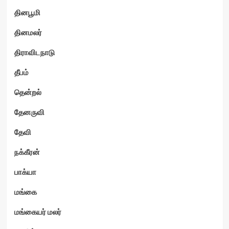
தினபூமி
தினமலர்
திராவிடநாடு
தீபம்
தென்றல்
தேனருவி
தேவி
நக்கீரன்
பாக்யா
மங்கை
மங்கையர் மலர்