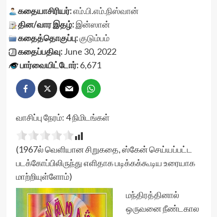
கதையாசிரியர்:
எம்.பி.எம்.நிஸ்வான்
தின/வார இதழ்:
இன்ஸான்
கதைத்தொகுப்பு:
குடும்பம்
கதைப்பதிவு:
June 30, 2022
பார்வையிட்டோர்:
6,671
வாசிப்பு நேரம்:
4
நிமிடங்கள்
(1967ல் வெளியான சிறுகதை, ஸ்கேன் செய்யப்பட்ட
படக்கோப்பிலிருந்து எளிதாக படிக்கக்கூடிய உரையாக
மாற்றியுள்ளோம்)
மந்திரத்தினால்
ஒருவனை நீண்டகால