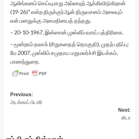
ஆலிங்கனம் செய்யுமாறு அல்லாஹ் ஆக்கிவிடுகிறான்
(19-26)” என்ற திருக்குர்ஆன் திருவசனம் அலையும்
என் மனதுக்கு அமைதியைத் தந்தது.
– 20-10-1967, இன்ஸான் முஸ்லீம் வாரப் பத்திரிகை.
– மூன்றாம் தலாக் (சிறுகதைத் தொகுதி), முதற் பதிப்பு:
மே 2007, முஸ்லிம் சமுதாய மறுமலர்ச்சி இயக்கம்,
பாணந்துறை.
Post
Previous:
அடங்காப் பிடாரி
navigation
Next:
கிடா