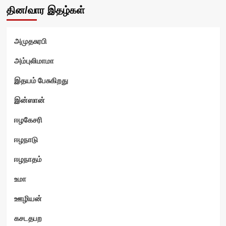
தின/வார இதழ்கள்
ன்
அமுதசுரபி
அம்புலிமாமா
இதயம் பேசுகிறது
இன்ஸான்
ஈழகேசரி
ஈழநாடு
ஈழநாதம்
உமா
ஊழியன்
கசடதபற