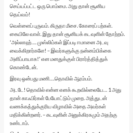
செய்யப்பட்ட ஒரு பொம்மை. அது தான் சூனிய
தெய்வம்!
வெள்ளைப் புருவம். கிருதா மீசை. கோரைப் பற்கள்.
கையிலே வாள். இது தான் சூனியக் கடவுளின் தோற்றம்.
‘அல்லாஹ்…. முஸ்லிம்கள் இப்படி ஈமானை அடவு
வைக்கிறார்களே! – இவர்களுக்கு நன்னம்பிக்கை
அளிப்பாயாக!’ என மனதுக்குள் பிரார்த்தித்துக்
கொண்டேன்.
இரவு ஒன்பது மணி….தொவில் ஆரம்பம்.
அடடே! தொவில் என்ன எனக் கூறவில்லையே… 1 அது
தான் காஃபிர்கள் பேயோட்டும் முறை. அத்துடன்
வணக்கத்துக்குரிய விழாவில் அதை அவர்கள்
மதிக்கின்றனர். – கடவுளின் அனுக்கிரகமும் அதற்கு
உண்டாம்.