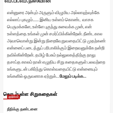
எம்.பி.எம்.நிஸ்வான்
என்னுரை அன்பும் அருளும் விழுமிய அல்லாஹ்வுக்கே
எல்லாப் புகழும்...... இனிய உள்ளம் கொண்ட வாசக
பெருமக்களே, உள்ளே புகுந்து சுவைக்க முன், என்
உள்ளத்தை உங்கள் முன் சமர்ப்பிக்கின்றேன். நீண்டகால
அவாவொன்று இன்று நிறைவேறுவதையிட்டு முதற்கண்
என்னைப் படைத்துப் பரிபாலிக்கும் இறைவனுக்கே நன்றி
நவில்கின்றேன். தமிழ் பேசும் நல்லுலகத்திற்கு நாலு
தசாப்த காலம் நான் எழுதிய சிறு கதைகளுள் பலவற்றை
உங்களுடன் பகிர்ந்து கொள்வதையிட்டு என்னையும்
உங்களில் ஒருவனாக ஏற்றுக்…
மேலும் படிக்க...
தொடர்புள்ள சிறுகதைகள்
குடும்பம்
நீதிக்கு தண்டனை