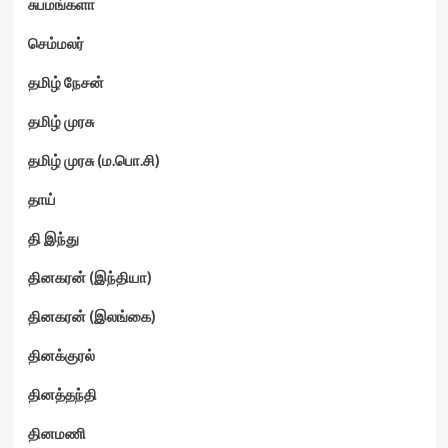
சுபமங்களா
செம்மலர்
தமிழ் நேசன்
தமிழ் முரசு
தமிழ் முரசு (ம.பொ.சி)
தாய்
தி இந்து
தினகரன் (இந்தியா)
தினகரன் (இலங்கை)
தினக்குரல்
தினத்தந்தி
தினமணி