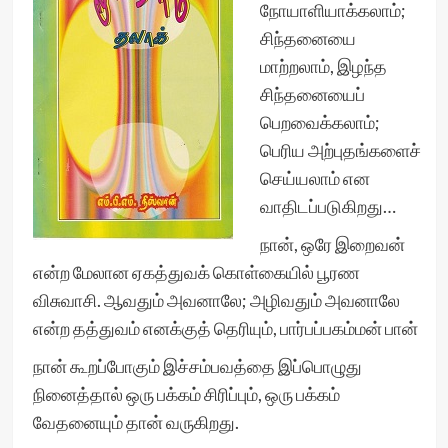
நோயாளியாக்கலாம்;
சிந்தனையை
மாற்றலாம், இழந்த
சிந்தனையைப்
பெறவைக்கலாம்;
பெரிய அற்புதங்களைச்
செய்யலாம் என
வாதிடப்படுகிறது…
நான், ஒரே இறைவன்
என்ற மேலான ஏகத்துவக் கொள்கையில் பூரண
விசுவாசி. ஆவதும் அவனாலே; அழிவதும் அவனாலே
என்ற தத்துவம் எனக்குத் தெரியும், பார்பப்பகம்மன் பான்
நான் கூறப்போகும் இச்சம்பவத்தை இப்பொழுது
நினைத்தால் ஒரு பக்கம் சிரிப்பும், ஒரு பக்கம்
வேதனையும் தான் வருகிறது.