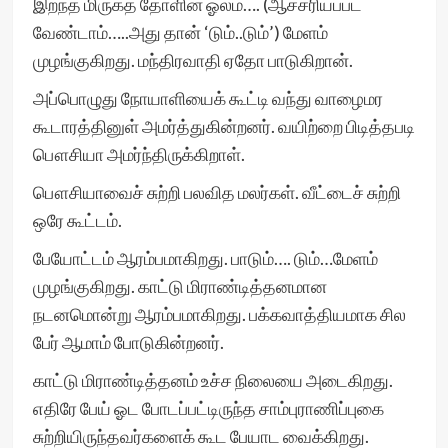
இறந்த மிருகத் தோளின் ஓலம்…. (ஆச்சரியப்பட
வேண்டாம்…..அது தான் ‘டும்..டும்’) மேளம்
முழங்குகிறது. மந்திரவாதி ஏதோ பாடுகிறான்.
அப்பொழுது நோயாளியைக் கூட்டி வந்து வாழைமர
கூடாரத்தினுள் அமர்த்துகின்றனர். வயிற்றை பிடித்தபடி
பௌசியா அமர்ந்திருக்கிறாள்.
பௌசியாவைச் சுற்றி பலவித மலர்கள். வீட்டைச் சுற்றி
ஒரே கூட்டம்.
பேயோட்டம் ஆரம்பமாகிறது. பாடும்…. டும்…மேளம்
முழங்குகிறது. காட்டு மிராண்டித்தனமான
நடனமொன்று ஆரம்பமாகிறது. பக்கவாத்தியமாக சில
பேர் ஆமாம் போடுகின்றனர்.
காட்டு மிராண்டித்தனம் உச்ச நிலையை அடைகிறது.
எதிரே பேய் ஓட போடப்பட்டிருந்த சாம்புராணிப்புகை
சுற்றியிருந்தவர்களைக் கூட பேயாட வைக்கிறது.