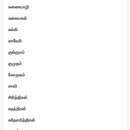
கணையாழி
கலைமகள்
கல்கி
காவேரி
குங்குமம்
குமுதம்
கோகுலம்
சாவி
சிரித்திரன்
சுதந்திரன்
சுதேசமித்திரன்