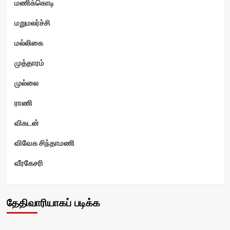
மணிக்கொடி
மறுமலர்ச்சி
மல்லிகை
முத்தாரம்
முல்லை
ராணி
விகடன்
விவேக சிந்தாமணி
வீரகேசரி
தேதிவாரியாகப் படிக்க