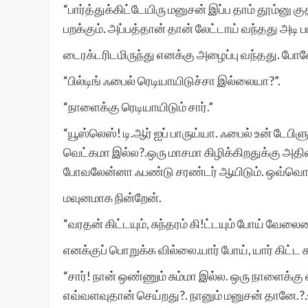
“பார்த்துக்கிட்டேயிரு மனுசன் இப்ப தாம் தூம்னு குத
பறக்கும். அப்பத்தான் தான் லேட்டாய் வந்தது அடி பட
டைரக்டரிடமிருந்து எனக்கு அழைப்பு வந்தது. போன
“பில்டிங் ஃபைல் ரெடியாயிடுச்சா இல்லையா?”.
“நாளைக்கு ரெடியாயிடும் சார்.”
“யூஸ்லெஸ்! டி.ஆர் ஐப் பாருய்யா. ஃபைல் உன் டேபி
வெட்கமா இல்ல?.ஒரு மாசமா கிழிக்கிறதுக்கு அதி
போவலேன்னா ஃபண்டு சரண்டர் ஆயிடும். ஒவ்வொண்
மவுனமாக நின்றேன்.
“வரதன் கிட்டயும், சுந்தரம் கி!ட்டயும் போய் வேலை
எனக்குப் பொறுக்க வில்லை.யார் போய், யார் கிட்ட க
“சார்! நான் ஒண்ணும் சும்மா இல்ல. ஒரு நாளைக்கு
எவ்வளவுதான் செய்றது?. நானும் மனுசன் தானே.?.உ