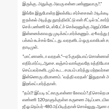
இருக்கு. அதுக்கு அவரு என்ன பண்ணுவாரு?.”
இங்கே இதுபோன்ற இலக்கிய சர்ச்சைகள் அடிக்கடி ந
ஐ நக்கல் அடித்து துரத்திவிட்டு என் சீட்டில் உ
செக் பண்ணி டெஸ்பேட்ச் செக்‌ஷனுக்கு அனுப்பினே
இன்னைக்காவது முடிக்கப் பார்க்கணும். .ஏ4 வந்து
பக்கம் கூச்சல் கேட்டது. வரதனிடம் ஒரு வாலிபன் 
தாடிமுள்.
”மாட்னாண்டா வரதன்.”—ஏ5 குஷியாய் சொன்னான்.
எதிர்பார்ப்பு.,ஆசை. லஞ்சம் வாங்குவதே உத்தியோ
செய்பவர்களிடமும் கூட. சமயம் பார்த்து மற்றவர்
இன்னொரு பரிமாணம். ’வத்தி வரதன்’ இதுதான் 
இறங்கப் பார்த்தான்.
“தம்பீ! இப்படி உட்காரு.என்னா கோவம்?.நீ சொல்ற 
எண்ணி 120 நாளுக்குள்ள கருணை அடிப்படையில 
ஜீ.ஓ.நெம்பர்-480 அப்பிடித்தான் சொல்லுது.ஆனா ச