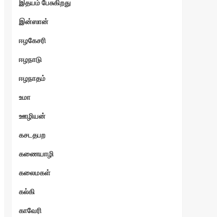
இதயம் பேசுகிறது
இன்ஸான்
ஈழகேசரி
ஈழநாடு
ஈழநாதம்
உமா
ஊழியன்
கசடதபற
கணையாழி
கலைமகள்
கல்கி
காவேரி