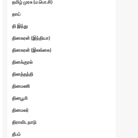
தமிழ் முரசு (ம.பொ.சி)
தாய்
தி இந்து
தினகரன் (இந்தியா)
தினகரன் (இலங்கை)
தினக்குரல்
தினத்தந்தி
தினமணி
தினபூமி
தினமலர்
திராவிடநாடு
தீபம்