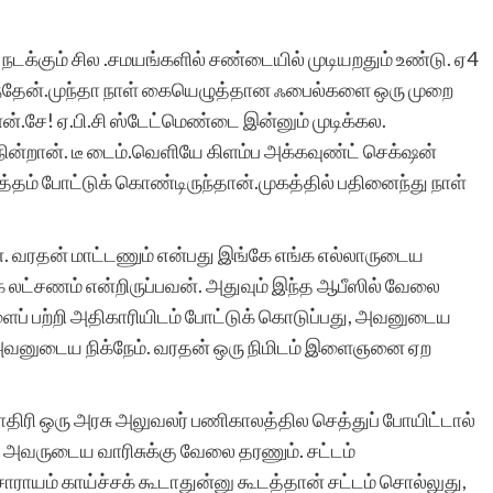
டக்கும் சில .சமயங்களில் சண்டையில் முடியறதும் உண்டு. ஏ4
உலகில் அற்புதங்கள்
ட்கார்ந்தேன்.முந்தா நாள் கையெழுத்தான ஃபைல்களை ஒரு முறை
ன்.சே! ஏ.பி.சி ஸ்டேட்மெண்டை இன்னும் முடிக்கல.
எப்போதாவதுதான் நிகழும்.
 நின்றான். டீ டைம்.வெளியே கிளம்ப அக்கவுண்ட் செக்‌ஷன்
அப்படியோர் அற்புதம்
சத்தம் போட்டுக் கொண்டிருந்தான்.முகத்தில் பதினைந்து நாள்
இப்போது
 வரதன் மாட்டணும் என்பது இங்கே எங்க எல்லாருடைய
நிகழ்ந்திருக்கிறது,
க லட்சணம் என்றிருப்பவன். அதுவும் இந்த ஆபீஸில் வேலை
சிறுகதைகள்
களைப் பற்றி அதிகாரியிடம் போட்டுக் கொடுப்பது, அவனுடைய
இணையதளம்
அவனுடைய நிக்நேம். வரதன் ஒரு நிமிடம் இளைஞனை ஏற
மூலமாக.அத்தனை
மாதிரி ஒரு அரசு அலுவலர் பணிகாலத்தில செத்துப் போயிட்டால்
படைப்பாளர்களின்
அவருடைய வாரிசுக்கு வேலை தரணும். சட்டம்
படைப்புகளையும் ஒரே
ாராயம் காய்ச்சக் கூடாதுன்னு கூடத்தான் சட்டம் சொல்லுது,