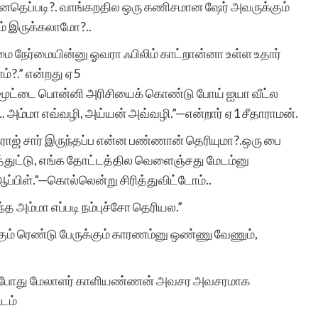
தெப்படி?. வாங்கறதில ஒரு கணிசமான ஷேர் அவருக்கும்
ம் இருக்கலாமோ?..
ை நேர்மையின்னு ஓவரா ஃபிலிம் காட்றான்னா உள்ள உதார்
ோம்?.” என்றது ஏ5
ு மூட்டை பொன்னி அரிசியைக் கொண்டு போய் ஐயா வீட்ல
அம்மா எவ்வழி, அய்யன் அவ்வழி.”—என்றார் ஏ1 சீதாராமன்.
ாஜ் சார் இருந்தப்ப என்ன பண்ணான் தெரியுமா?.ஒரு பை
்துட்டு, எங்க தோட்டத்தில வெளைஞ்சது மேடம்னு
ஆப்பிள்.”—கொல்லென்று சிரித்துவிட்டோம்..
ந்த அம்மா எப்படி நம்புச்சோ தெரியல.”
்கும் ரெண்டு பேருக்கும் காரணம்னு ஒண்ணு வேணும்,
ழையும்போது மேலாளர் காளியண்ணன் அவசர அவசரமாக
டம்