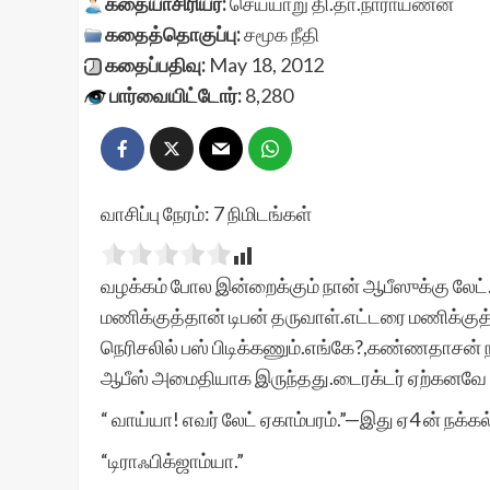
கதையாசிரியர்:
செய்யாறு தி.தா.நாராயணன்
கதைத்தொகுப்பு:
சமூக நீதி
கதைப்பதிவு:
May 18, 2012
பார்வையிட்டோர்:
8,280
வாசிப்பு நேரம்:
7
நிமிடங்கள்
வழக்கம் போல இன்றைக்கும் நான் ஆபீஸுக்கு லேட்.
மணிக்குத்தான் டிபன் தருவாள்.எட்டரை மணிக்குத்த
நெரிசலில் பஸ் பிடிக்கணும்.எங்கே?,கண்ணதாசன் 
ஆபீஸ் அமைதியாக இருந்தது.டைரக்டர் ஏற்கனவே வந்த
“ வாய்யா! எவர் லேட் ஏகாம்பரம்.”—இது ஏ4 ன் நக்கல
“டிராஃபிக்ஜாம்யா.”