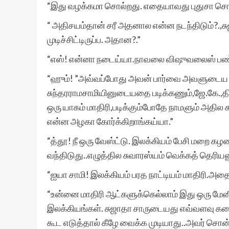
“இது வழக்கமா சொல்றது. எதையாவது புதுசா சொல்ல
“ அதிசயம்தான் சரீ அதனால என்ன நடந்திடும்?.,சு
முடிச்சிட்டிருப்ப. அதான?.”
“எஸ்! என்னா நடைய்யா.நாவலை விஷுவலைஸ் பண்
“ஹும்! ”அவ்வப்போது அவன் பார்வை அவளுடைய மார்ப
சுந்தரராமசாமியினுடையதை படிக்கணும்,ஜே.கே.,தி
ஒரு யாகம் மாதிரி,படிக்கும்போதே நாமளும் அதில
என்ன அழகா கோர்க்கிறாங்கய்யா.”
“த்தூ! நீ ஒரு வேஸ்ட்டு. இலக்கியம் பேசி மறை கழ
வந்திடுது..எழுத்தில சுவாரஸ்யம் வெக்கத் தெரியண
“ஐயா சாமி! இலக்கியம் பரத நாட்டியம் மாதிரி.அதை ர
“உன்னை மாதிரி ஆட்களுக்கெல்லாம் இது ஒரு மேனி
இலக்கியங்கள். சுஜாதா சாருடையது எவ்வளவு கதைகள
கூட எடுத்தால் கீழே வைக்க முடியாது..அவர் சொ