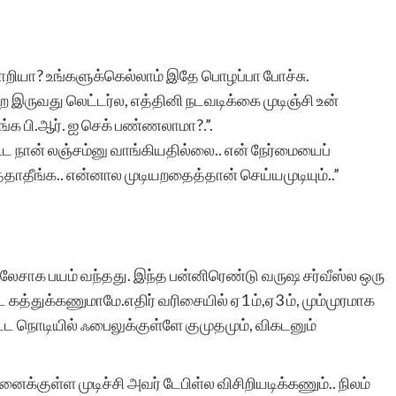
றியா? உங்களுக்கெல்லாம் இதே பொழப்பா போச்சு.
ற இருவது லெட்டர்ல, எத்தினி நடவடிக்கை முடிஞ்சி உன்
ங்க பி.ஆர். ஐ செக் பண்ணலாமா?.”.
கூட நான் லஞ்சம்னு வாங்கியதில்லை.. என் நேர்மையைப்
தாதீங்க.. என்னால முடியறதைத்தான் செய்யமுடியும்..”
.
சாக பயம் வந்தது. இந்த பன்னிரெண்டு வருஷ சர்வீஸ்ல ஒரு
 கத்துக்கணுமாமே.எதிர் வரிசையில் ஏ1 ம்,ஏ3 ம், மும்முரமாக
பட்ட நொடியில் ஃபைலுக்குள்ளே குமுதமும், விகடனும்
ைக்குள்ள முடிச்சி அவர் டேபிள்ல விசிறியடிக்கணும்.. நிலம்