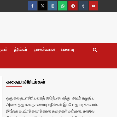
Facebook
Twitter
Instagram
Whatsapp
Telegram
Tumblr
YouTube
தைகள்
த்ரில்லர்
நகைச்சுவை
புனைவு
கதையாசிரியர்கள்
ஒரு கதையாசிரியரைத் தேர்ந்தெடுத்து, அவர் எழுதிய
அனைத்து கதைகளையும் நீங்கள் இப்போது படிக்கலாம்.
இங்கே ஆயிரக்கணக்கான கதைகள் உள்ளன, எனவே