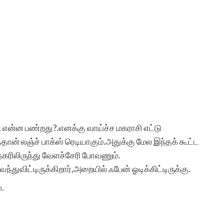
 என்ன பண்றது?.எனக்கு வாய்ச்ச மகராசி எட்டு
ான் லஞ்ச் பாக்ஸ் ரெடியாகும்.அதுக்கு மேல இந்தக் கூட்ட
நகரிலிருந்து வேளச்சேரி போவணும்.
ுவிட்டிருக்கிறார்,அறையில் ஃபேன் ஓடிக்கிட்டிருக்கு.
்.