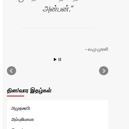
அன்பன்.
வ.மு.முரளி
ியா
தின/வார இதழ்கள்
அமுதசுரபி
அம்புலிமாமா