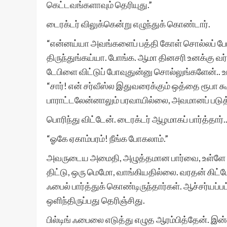
கெட்டவங்களாவும் தெரியுது.”
டைரக்டர் விலுக்கென்று எழுந்துக் கொண்டார்.
“என்னய்யா அவங்களைப் பத்தி கோள் சொல்லப் போ
திருந்துங்கய்யா. போங்க. ஆமா தினசரி உனக்கு வர்
டேபிளை விட்டுப் போவுதுன்னு சொல்லுங்களேன்.. உ
“சார்! என் சர்வீஸ்ல இதுவரைக்கும் ஒத்தை ரூபா 
பாராட்டலேன்னாலும் பரவாயில்லை, அவமானப் படுத்
பொரிந்து விட்டேன். டைரக்டர் ஆழமாகப் பார்த்தார்.
“ஓகே ஏகாம்பரம்! நீங்க போகலாம்.”
அவருடைய அமைதி, அழுத்தமான பார்வை, உள்ளே லே
திட்டு, ஒரு மெமோ, வாங்கியதில்லை. வரதன் கிட்டே
ஃபைல் பார்த்துக் கொண்டிருந்தார்கள். ஆச்சர்யப்
ஒளிந்திருப்பது தெரிஞ்சிது.
பில்டிங் ஃபைலை எடுத்து எழுத ஆரம்பித்தேன். இன்ன