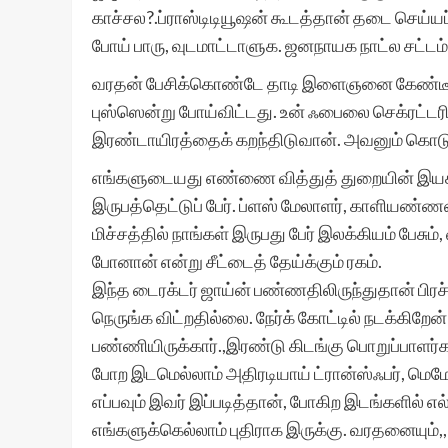
காச்சல?.ப்ராஸ்டிடியூஷன் கூடத்தான் தடை செய்யப் பட
போய் பாரு, வுடமாட்டாளுக. ஜனநாயக நாட்ல சட்டம் 
வரதன் பேசிக்கொண்டே தாடி இளைஞனை கேண்டீன் 
புஸ்ஸென்று போய்விட்டது. உன் ஃபைலை செக்ரட்டரியேட
இரண்டாயிரத்தைக் கறந்திடுவான். அவனும் கொடுத்
எங்களுடையது எண்ணை வித்துத் துறையின் இயக்கு
இருபத்தெட்டுப் பேர். ப்ளஸ் மேலாளர், காளியண்ணன்
மிச்சத்தில் நாங்கள் இருபது பேர் இலக்கியம் பேச
போனான் என்று சீட்டைத் தேய்க்கும் ரகம்.
இந்த டைரக்டர் ஜாய்ன் பண்ணதிலிருந்துதான் பிரச
நெருங்க விட்றதில்லை. நேர்க் கோட்டில் நடக்கிறே
பண்ணியிருக்கார்.,இரண்டு கிடங்கு பொறுப்பாளர்கள
போற இடமெல்லாம் அதிரடியாய் ட்ரான்ஸ்ஃபர், மெமோ
எப்பவும் இவர் இப்படித்தான், போகிற இடங்களில் எ
எங்களுக்கெல்லாம் புதிராக இருக்கு. வரதனையும்,, 