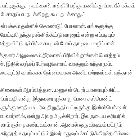
்டிருக்கு. . நடக்கல?. ராத்திரி பத்து மணிக்கு மேல பீச் பக்கம்
இடத்தில் பார்க்கும்
பேசாதப்பா. நடக்கிறது கூட நடக்காது.”
வாய்ப்பை
பக்கம் தள்ளிக் கொண்டுப் போனான். எங்களுக்கு
உருவாக்கியமைக்கு
்டிலிருந்து தள்ளிக்கிட்டு வரணும் என்று எப்படியும்
துவிட்டு நம்பிக்கையுடன் போய் தாடியை வழிப்பான்.
வாழ்த்தும் நன்றியும்.
னர் அலுவலகம்.நிர்வாகப் பிரிவில் நாங்கள் மொத்தம்
. இதில் லஞ்சப் பேர்வழிகளாய் வரதனும்,சுந்தரமும்..
ும், கையூட்டு வாங்காத நேர்மையான அணி., மற்றவர்கள் வந்தான்
்சினைகள் ஆரம்பித்தன. .மனுசன் டெரர்.யாரையும் கிட்ட
எஸ்.அர்ஷ
ன் பேர்வழி என்று இதுவரை ஐந்தாறு பேரை சஸ்பெண்ட்
ுக்கு ஊதிய உயர்வு நிறுத்தப் பட்டிருக்கு.இன்ஸ்பெக்‌ஷன்
, வார்னிங், என்று அலற அடிக்கிறார். இவருடைய கரியரில்
ல்லாம் ருத்ர தாண்டவம்தான் .ஆனால் ஒரு விஷயம் மட்டும்
சுந்தரத்தையும் மட்டும் இவர் எதுவும் கேட்டுக்கிறதேயில்லை.