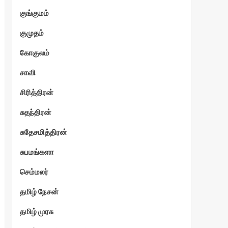
குங்குமம்
குமுதம்
கோகுலம்
சாவி
சிரித்திரன்
சுதந்திரன்
சுதேசமித்திரன்
சுபமங்களா
செம்மலர்
தமிழ் நேசன்
தமிழ் முரசு