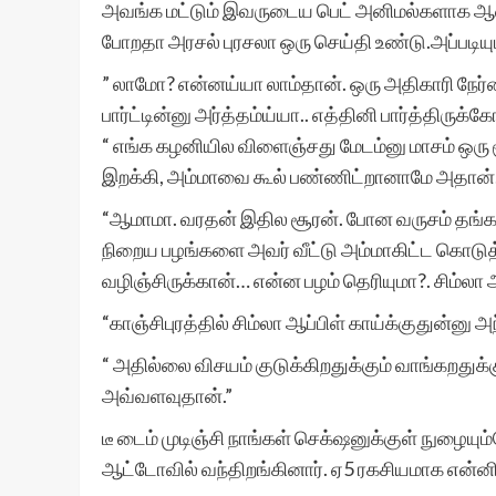
அவங்க மட்டும் இவருடைய பெட் அனிமல்களாக ஆன
போறதா அரசல் புரசலா ஒரு செய்தி உண்டு.அப்படியு
” லாமோ? என்னய்யா லாம்தான். ஒரு அதிகாரி நேர்ம
பார்ட்டின்னு அர்த்தம்ய்யா.. எத்தினி பார்த்திருக்க
“ எங்க கழனியில விளைஞ்சது மேடம்னு மாசம் ஒர
இறக்கி, அம்மாவை கூல் பண்ணிட்றானாமே அதான்.. 
“ஆமாமா. வரதன் இதில சூரன். போன வருசம் தங்கர
நிறைய பழங்களை அவர் வீட்டு அம்மாகிட்ட கொடுத
வழிஞ்சிருக்கான்… என்ன பழம் தெரியுமா?. சிம்லா 
“காஞ்சிபுரத்தில் சிம்லா ஆப்பிள் காய்க்குதுன்னு அ
“ அதில்லை விசயம் குடுக்கிறதுக்கும் வாங்கறதுக
அவ்வளவுதான்.”
டீ டைம் முடிஞ்சி நாங்கள் செக்‌ஷனுக்குள் நு
ஆட்டோவில் வந்திறங்கினார். ஏ5 ரகசியமாக என்னி