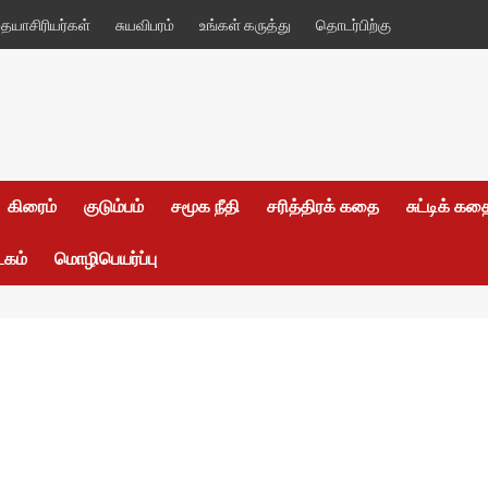
யாசிரியர்கள்
சுயவிபரம்
உங்கள் கருத்து
தொடர்பிற்கு
கிரைம்
குடும்பம்
சமூக நீதி
சரித்திரக் கதை
சுட்டிக் க
டகம்
மொழிபெயர்ப்பு