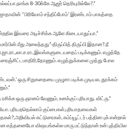
ப்பா.நாங்க 8-30க்கே ஆஜர் தெரியுமில்லே?.”
ஜாதாவின் ’’பிரிவோம் சந்திப்போம்’ இரண்டாம் பாகத்தை
றதில இவரை அடிச்சிக்க ஆளே கிடையாதுப்பா.”
ின் மீது அலைந்தது”-திருப்பித் திருப்பி இதான?.நீ
.ஜா.ரா.,லா.ச.ரா.,இவங்களுடையதைப் படிக்கணும். எழுத்தே
 கரைஞ்சிட்டமாதிரி,தோணும். எழுத்துக்களை முத்து போல
ண்டவன்.’ ஒரு சிறுகதையை முழுசா படிக்க முடியல, தூக்கம்
ும்.”
சிக்க ஒரு ஞானம் வேணும், உனக்குப் புரியாது. விட்ரு.”
யா. புரியறதெல்லாம் குப்பைகள்,புரியாதவைகள்
்?,அறிவியல் கட்டுரைகள், கம்ப்யூட்டர் பத்தின புக் என்றால்
ன்ன எத்தனையோ விஷயங்கள்ல மாரு மட்டுந்தான் உன் புத்தியில