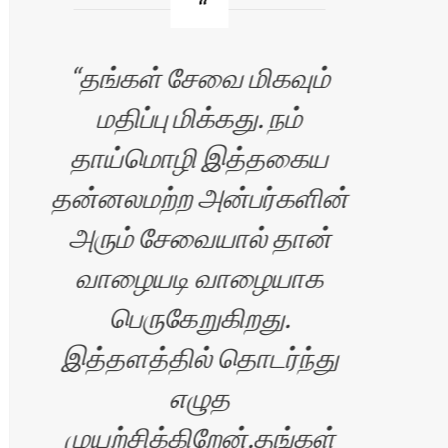
தங்கள் சேவை மிகவும்
மதிப்பு மிக்கது. நம்
தாய்மொழி இத்தகைய
மனந
தன்னலமற்ற அன்பர்களின்
ஏற்
அரும் சேவையால் தான்
இது
வாழையடி வாழையாக
பெருகேறுகிறது.
இத்தளத்தில் தொடர்ந்து
எழுத
முயற்சிக்கிறேன்.தங்கள்