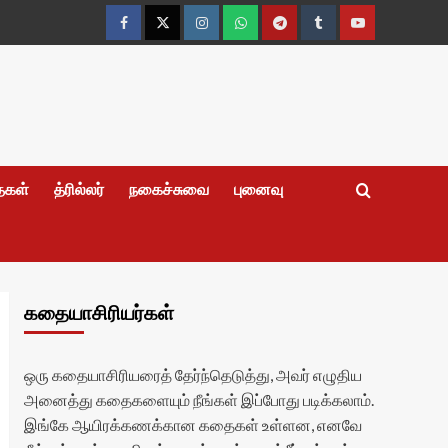
Facebook
Twitter
Instagram
Whatsapp
Telegram
Tumblr
YouTube
தைகள்
த்ரில்லர்
நகைச்சுவை
புனைவு
கதையாசிரியர்கள்
ஒரு கதையாசிரியரைத் தேர்ந்தெடுத்து, அவர் எழுதிய
அனைத்து கதைகளையும் நீங்கள் இப்போது படிக்கலாம்.
இங்கே ஆயிரக்கணக்கான கதைகள் உள்ளன, எனவே