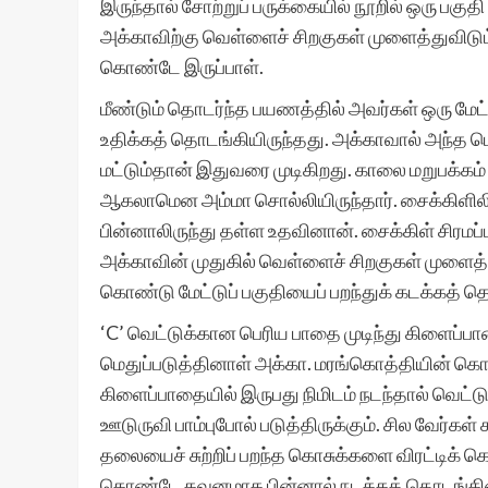
இருந்தால் சோற்றுப் பருக்கையில் நூறில் ஒரு பகு
அக்காவிற்கு வெள்ளைச் சிறகுகள் முளைத்துவிடும்.
கொண்டே இருப்பாள்.
மீண்டும் தொடர்ந்த பயணத்தில் அவர்கள் ஒரு மேட்
உதிக்கத் தொடங்கியிருந்தது. அக்காவால் அந்த ப
மட்டும்தான் இதுவரை முடிகிறது. காலை மறுபக்கம் தூ
ஆகலாமென அம்மா சொல்லியிருந்தார். சைக்கிளிலிரு
பின்னாலிருந்து தள்ள உதவினான். சைக்கிள் சிரமப்
அக்காவின் முதுகில் வெள்ளைச் சிறகுகள் முளைத்
கொண்டு மேட்டுப் பகுதியைப் பறந்துக் கடக்கத் த
‘C’ வெட்டுக்கான பெரிய பாதை முடிந்து கிளைப்
மெதுப்படுத்தினாள் அக்கா. மரங்கொத்தியின் கொ
கிளைப்பாதையில் இருபது நிமிடம் நடந்தால் வெட்டு
ஊடுருவி பாம்புபோல் படுத்திருக்கும். சில வேர்கள் 
தலையைச் சுற்றிப் பறந்த கொசுக்களை விரட்டிக் 
கொண்டே கவனமாக பின்னால் நடக்கத் தொடங்கி