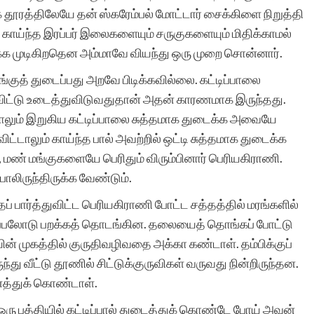
தூரத்திலேயே தன் ஸ்கரேம்பல் மோட்டார் சைக்கிளை நிறுத்தி
, காய்ந்த இரப்பர் இலைகளையும் சருகுகளையும் மிதிக்காமல்
டக்க முடிகிறதென அம்மாவே வியந்து ஒரு முறை சொன்னார்.
குத் துடைப்பது அறவே பிடிக்கவில்லை. கட்டிப்பாலை
வறவிட்டு உடைத்துவிடுவதுதான் அதன் காரணமாக இருந்தது.
ாலும் இறுகிய கட்டிப்பாலை சுத்தமாக துடைக்க அவையே
்டாலும் காய்ந்த பால் அவற்றில் ஒட்டி சுத்தமாக துடைக்க
, மண் மங்குகளையே பெரிதும் விரும்பினார் பெரியகிராணி.
ிருந்திருக்க வேண்டும்.
ைப் பார்த்துவிட்ட பெரியகிராணி போட்ட சத்தத்தில் மரங்களில்
்பலோடு பறக்கத் தொடங்கின. தலையைத் தொங்கப் போட்டு
யின் முகத்தில் குருதிவழிவதை அக்கா கண்டாள். தம்பிக்குப்
்து வீட்டு தூணில் சிட்டுக்குருவிகள் வருவது நின்றிருந்தன.
ைத்துக் கொண்டாள்.
ஒரு பத்தியில் கட்டிப்பால் துடைத்துக் கொண்டே போய் அவன்