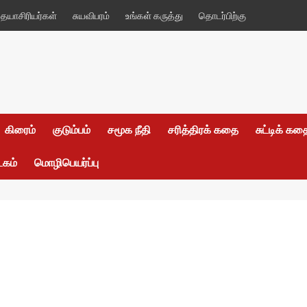
யாசிரியர்கள்
சுயவிபரம்
உங்கள் கருத்து
தொடர்பிற்கு
கிரைம்
குடும்பம்
சமூக நீதி
சரித்திரக் கதை
சுட்டிக் க
டகம்
மொழிபெயர்ப்பு