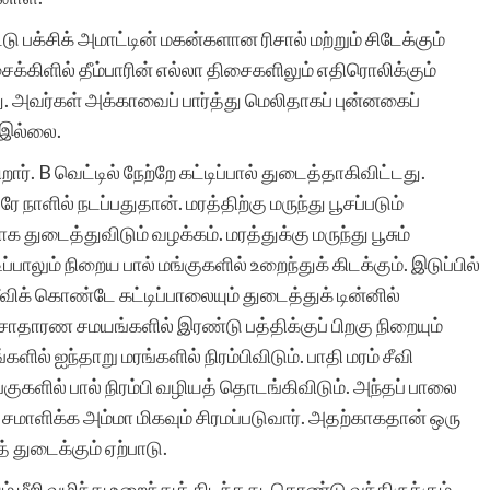
பக்சிக் அமாட்டின் மகன்களான ரிசால் மற்றும் சிடேக்கும்
இரா.கலைச்செல
கிளில் தீம்பாரின் எல்லா திசைகளிலும் எதிரொலிக்கும்
ு. அவர்கள் அக்காவைப் பார்த்து மெலிதாகப் புன்னகைப்
் இல்லை.
ார். B வெட்டில் நேற்றே கட்டிப்பால் துடைத்தாகிவிட்டது.
ரே நாளில் நடப்பதுதான். மரத்திற்கு மருந்து பூசப்படும்
க துடைத்துவிடும் வழக்கம். மரத்துக்கு மருந்து பூசும்
்பாலும் நிறைய பால் மங்குகளில் உறைந்துக் கிடக்கும். இடுப்பில்
 சீவிக் கொண்டே கட்டிப்பாலையும் துடைத்துக் டின்னில்
சாதாரண சமயங்களில் இரண்டு பத்திக்குப் பிறகு நிறையும்
ரங்களில் ஐந்தாறு மரங்களில் நிரம்பிவிடும். பாதி மரம் சீவி
மங்குகளில் பால் நிரம்பி வழியத் தொடங்கிவிடும். அந்தப் பாலை
சமாளிக்க அம்மா மிகவும் சிரமப்படுவார். அதற்காகதான் ஒரு
் துடைக்கும் ஏற்பாடு.
ம் மீறி வழிந்து உறைந்துக் கிடந்தது. கொண்டு வந்திருக்கும்