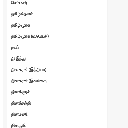
செம்மலர்
தமிழ் நேசன்
தமிழ் முரசு
தமிழ் முரசு (ம.பொ.சி)
தாய்
தி இந்து
தினகரன் (இந்தியா)
தினகரன் (இலங்கை)
தினக்குரல்
தினத்தந்தி
தினமணி
தினபூமி