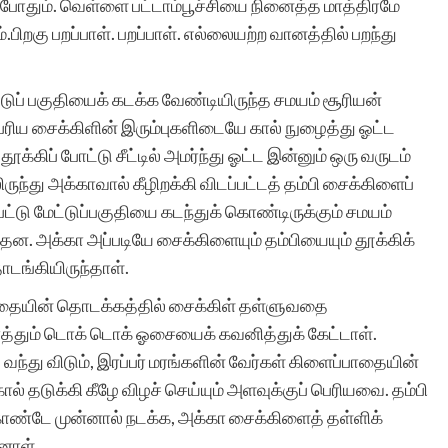
தி போதும். வெள்ளை பட்டாம்பூச்சியை நினைத்த மாத்திரமே
இத்தளத்தின் உதவியால்
பிறகு பறப்பாள். பறப்பாள். எல்லையற்ற வானத்தில் பறந்து
தான். கதைக்கு ஏற்ற
டுப் பகுதியைக் கடக்க வேண்டியிருந்த சமயம் சூரியன்
படத்தினை தேர்வு செய்து
ெரிய சைக்கிளின் இரும்புகளிடையே கால் நுழைத்து ஓட்ட
வெளியிடுவது தங்களின்
க்கிப் போட்டு சீட்டில் அமர்ந்து ஓட்ட இன்னும் ஒரு வருடம்
ந்து அக்காவால் கீழிறக்கி விடப்பட்டத் தம்பி சைக்கிளைப்
தனி சிறப்பு. மீண்டும்
பட்டு மேட்டுப்பகுதியை கடந்துக் கொண்டிருக்கும் சமயம்
ஒருமுறை எனது மனமார்ந்
தன. அக்கா அப்படியே சைக்கிளையும் தம்பியையும் தூக்கிக்
நன்றியை தெரிவித்துக்
ொடங்கியிருந்தாள்.
கொள்கிறேன். நன்றிகளுடன
பாதையின் தொடக்கத்தில் சைக்கிள் தள்ளுவதை
த்தும் டொக் டொக் ஓசையைக் கவனித்துக் கேட்டாள்.
இரா.கலைச்செல்வி.
 வந்து விடும், இரப்பர் மரங்களின் வேர்கள் கிளைப்பாதையின்
கால் தடுக்கி கீழே விழச் செய்யும் அளவுக்குப் பெரியவை. தம்பி
கொண்டே முன்னால் நடக்க, அக்கா சைக்கிளைத் தள்ளிக்
னாள்.