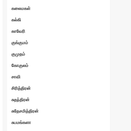
கலைமகள்
கல்கி
காவேரி
குங்குமம்
குமுதம்
கோகுலம்
சாவி
சிரித்திரன்
சுதந்திரன்
சுதேசமித்திரன்
சுபமங்களா