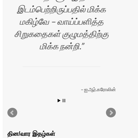
இடம்பெற்றிருப்பதில் மிக்க
மகிழ்வே – வாய்ப்பளித்த
Si
சிறுகதைகள் குழுமத்திற்கு
yo
மிக்க நன்றி.
த
ஐ.ஆர்.கரோலின்
்
தின/வார இதழ்கள்