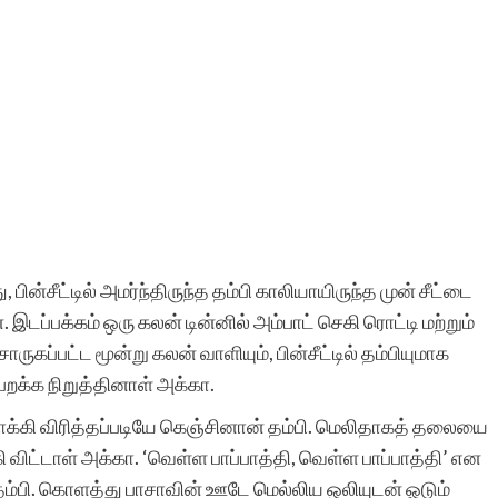
்சீட்டில் அமர்ந்திருந்த தம்பி காலியாயிருந்த முன் சீட்டை
டப்பக்கம் ஒரு கலன் டின்னில் அம்பாட் செகி ரொட்டி மற்றும்
சொருகப்பட்ட மூன்று கலன் வாளியும், பின்சீட்டில் தம்பியுமாக
றக்க நிறுத்தினாள் அக்கா.
ி விரித்தப்படியே கெஞ்சினான் தம்பி. மெலிதாகத் தலையை
ிட்டாள் அக்கா. ‘வெள்ள பாப்பாத்தி, வெள்ள பாப்பாத்தி’ என
ம்பி. கொளத்து பாசாவின் ஊடே மெல்லிய ஒலியுடன் ஓடும்