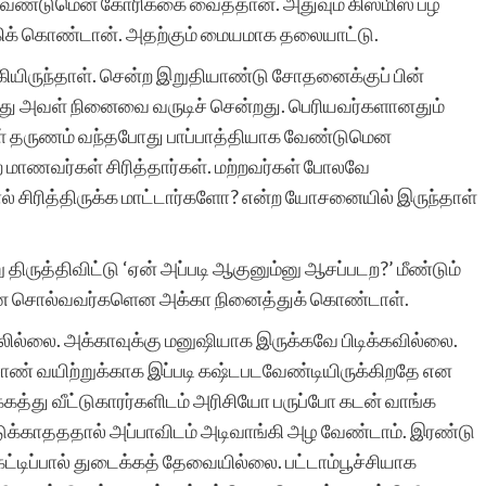
தர வேண்டுமென கோரிக்கை வைத்தான். அதுவும் கிஸ்மிஸ் பழ
கிக் கொண்டான். அதற்கும் மையமாக தலையாட்டு.
்கியிருந்தாள். சென்ற இறுதியாண்டு சோதனைக்குப் பின்
மிக்க மகிழ்ச்சி. ஒவ்வொரு
ப்பொது அவள் நினைவை வருடிச் சென்றது. பெரியவர்களானதும்
தடவையும் எனது கதை
அவள் தருணம் வந்தபோது பாப்பாத்தியாக வேண்டுமென
இணையதளத்தில்
ற்ற மாணவர்கள் சிரித்தார்கள். மற்றவர்கள் போலவே
 சிரித்திருக்க மாட்டார்களோ? என்ற யோசனையில் இருந்தாள்
சேர்க்கப்பட்டுள்ளது என்ற
செய்தி அறிந்து உண்மையில
று திருத்திவிட்டு ‘ஏன் அப்படி ஆகுனும்னு ஆசப்படற?’ மீண்டும்
மகிழ்ந்து போகிறேன்.
ுதானே சொல்வவர்களென அக்கா நினைத்துக் கொண்டாள்.
உங்களின் சேவை
லாமலில்லை. அக்காவுக்கு மனுஷியாக இருக்கவே பிடிக்கவில்லை.
 சாண் வயிற்றுக்காக இப்படி கஷ்டபடவேண்டியிருக்கிறதே என
அளப்பரியது. உலகெங்கிலும
கத்து வீட்டுகாரர்களிடம் அரிசியோ பருப்போ கடன் வாங்க
இருக்கும் தமிழர்களால்
டுக்காதததால் அப்பாவிடம் அடிவாங்கி அழ வேண்டாம். இரண்டு
 கட்டிப்பால் துடைக்கத் தேவையில்லை. பட்டாம்பூச்சியாக
எனது கதை படிக்கப் படுவத