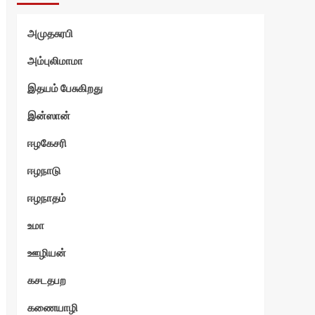
்வி
அமுதசுரபி
அம்புலிமாமா
இதயம் பேசுகிறது
இன்ஸான்
ஈழகேசரி
ஈழநாடு
ஈழநாதம்
உமா
ஊழியன்
கசடதபற
கணையாழி