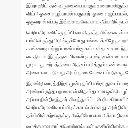
இப்ராஹிம். தன் வருகையை யாரும் உணராமலிருக்க 
விட்டு ஓசை எழுப்பாமல் வருவார். ஓசை எழும்பாமல்
ஒருவரால் எப்படி இவ்வளவு வேகமாக தீம்பாரில் ந
பெரியகிராணிக்கு தம்பி வயதொத்த பிள்ளைகள் மங்
மங்கிலிருந்து பிடுங்கும்போது மங்கைக் கீழே த
கண்ணாடி மற்றும் மண் மங்குகள் எளிதாக உடைந்த
வசதியாக இருந்தன. பிளாஸ்டிக மங்குகள் உடையாவிட
முடியாது. உற்பத்தியை அதிகப்படுத்தும் கண்ணாடி
அவை உடைபடுவது அவர் தலையே உடைப்படுவது போல
இரண்டு வாரத்திற்கு முன்பு தம்பி மங்கு துடைப்பத
அண்டியிருந்த பறவைகள் விதவிதமான ஒலியெழுப
அம்மா நின்றிருந்தார். சிவந்துவிட்ட பெரியகிராணி
பெரியகிராணியைப் பிடிக்காமல் போனது. அன்றிலிருந
தம்பியின் கற்களுக்கு அஞ்சியோ என அக்கா நின
வழக்கமான நாட்களென்றால் முன்பகுதியிலிருந்து 