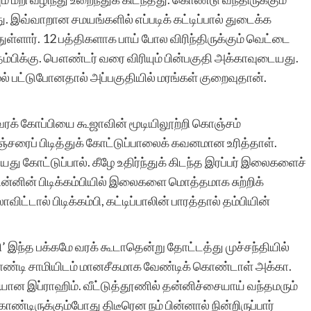
து. இவ்வாறான சமயங்களில் எப்படிக் கட்டிப்பால் துடைக்க
ளார். 12 பத்திகளாக பாய் போல விரிந்திருக்கும் வெட்டை
தம்பிக்கு. பௌண்டர் வரை விரியும் பின்பகுதி அக்காவுடையது.
மல் பட்டுபோனதால் அப்பகுதியில் மரங்கள் குறைவுதான்.
 வரக் கோப்பியை கூஜாவின் மூடியிலூற்றி கொஞ்சம்
ப் பிடித்துக் கோட்டுப்பாலைக் கவனமான உரித்தாள்.
ு கோட்டுப்பால். கீழே உதிர்ந்துக் கிடந்த இரப்பர் இலைகளைச்
் டின்னின் பிடிக்கம்பியில் இலைகளை மொத்தமாக சுற்றிக்
ட்டால் பிடிக்கம்பி, கட்டிப்பாலின் பாரத்தால் தம்பியின்
ுவி’ இந்த பக்கமே வரக் கூடாதென்று தோட்டத்து முச்சந்தியில்
ியாண்டி சாமியிடம் மானசீகமாக வேண்டிக் கொண்டாள் அக்கா.
ணியான இப்ராஹிம். வீட்டுத்தூணில் தன்னிச்சையாய் வந்தமரும்
கொண்டிருக்கும்போது திடீரென நம் பின்னால் நின்றிருப்பார்