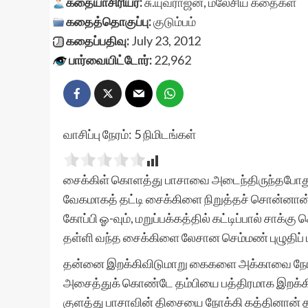
கதையாசிரியர்:
சு.யுவ‌ராஜ‌ன்
,
மலேசிய கதைகள்
கதைத்தொகுப்பு:
குடும்பம்
கதைப்பதிவு:
July 23, 2012
பார்வையிட்டோர்:
22,962
வாசிப்பு நேரம்:
5
நிமிடங்கள்
சைக்கிள் கொளத்து பாசாவை அடைந்திருந்தபோது, பின
வேகமாகத் தட்டி சைக்கிளை நிறுத்தச் சொன்னான். இ
கோப்பி ஓ-வும், மறுப்பக்கத்தில் கட்டிப்பால் சாக்கு 
தள்ளி வந்த சைக்கிளை லேசான செம்மண் புழுதிப் ப
தன்னை இறக்கிவிடுமாறு கைகளை அக்காவை நோக்க
அசைத்துக் கொண்டே தம்பியை பத்திரமாக இறக்கி வ
குளத்து பாசாவின் திசையை நோக்கி கத்தினான் த