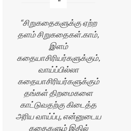
சிறுகதைகளுக்கு ஏற்ற
I
தளம் சிறுகதைகள்.காம்,
Sir
இளம்
p
கதையாசிரியர்களுக்கும்,
por
்
வாய்ப்பில்லா
and
கதையாசிரியர்களுக்கும்
o
தங்கள் திறமைகளை
bud
்
காட்டுவதற்கு கிடைத்த
அரிய வாய்ப்பு, என்னுடைய
p
ு
கதைகளும் இதில்
w