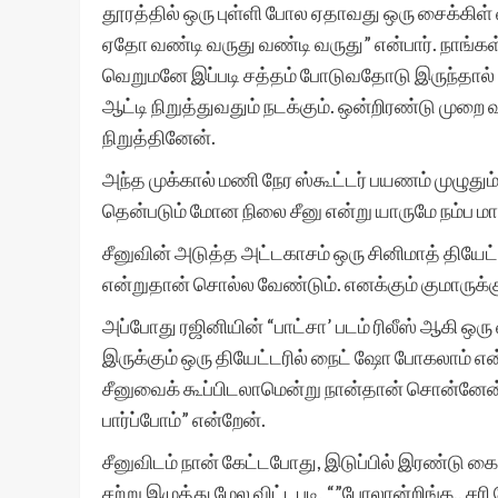
தூரத்தில் ஒரு புள்ளி போல ஏதாவது ஒரு சைக்கிள
ஏதோ வண்டி வருது வண்டி வருது” என்பார். நாங்கள்
வெறுமனே இப்படி சத்தம் போடுவதோடு இருந்தால் ப
ஆட்டி நிறுத்துவதும் நடக்கும். ஒன்றிரண்டு முற
நிறுத்தினேன்.
அந்த முக்கால் மணி நேர ஸ்கூட்டர் பயணம் முழுதும
தென்படும் மோன நிலை சீனு என்று யாருமே நம்ப மாட
சீனுவின் அடுத்த அட்டகாசம் ஒரு சினிமாத் தியே
என்றுதான் சொல்ல வேண்டும். எனக்கும் குமாருக்கு
அப்போது ரஜினியின் “பாட்சா’ படம் ரிலீஸ் ஆகி ஒரு 
இருக்கும் ஒரு தியேட்டரில் நைட் ஷோ போகலாம் என்ற
சீனுவைக் கூப்பிடலாமென்று நான்தான் சொன்னேன். 
பார்ப்போம்” என்றேன்.
சீனுவிடம் நான் கேட்டபோது, இடுப்பில் இரண்டு 
சற்று இழுத்து மேல விட்டபடி, “”போலான்றிங்க.. சர