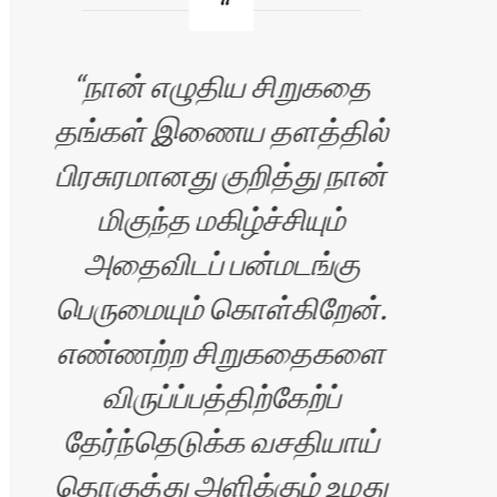
நான் எழுதிய சிறுகதை
த
தங்கள் இணைய தளத்தில்
இ
பிரசுரமானது குறித்து நான்
மிகுந்த மகிழ்ச்சியும்
மட்ட
அதைவிடப் பன்மடங்கு
கொ
பெருமையும் கொள்கிறேன்.
ஆவல
எண்ணற்ற சிறுகதைகளை
விருப்ப்பத்திற்கேற்ப்
தேர்ந்தெடுக்க வசதியாய்
தொகுத்து அளிக்கும் உமது