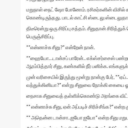
மறுநாள் நைட் ஷோ போனோம். ரசிகர்களின் விசில் ச
கொண்டிருந்தது. பாடல் காட்சி ஸ்டைலு ஸ்டைலுதா
திடீரென்று ஒரு சிரிப்பு சத்தம். சீனுதான் சிரித்
பெருஞ்சிரிப்பு.
“”என்னாச்சு சீனு?” என்றேன் நான்.
“”ஹையோ…டான்சப் பாரேன்.. எக்ஸ்சர்சைஸ் பண்ற
ஆரம்பித்தார் சீனு, கண்களில் நீர் பனிக்க. எங்களு
முன் வரிசையில் இருந்து மூன்று நான்கு பேர், “
வந்துக்கினியா?” என்று சீனுவை நோக்கி கையை ஓங
நைசாக சீனுவைத் தள்ளிக்கொண்டு அரங்கை விட்
“” என்னாச்சு சீனு, ஏன் அப்படிச் சிரிச்சீங்க?” என்ற 
“” அதென்ன டான்சா..ஐயோ ஐயோ” என்ற சீனு மறுபடி