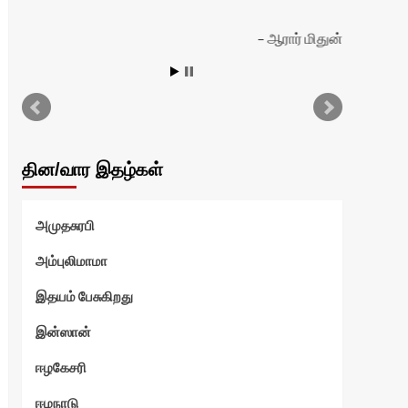
ஆரார் மிதுன்
தின/வார இதழ்கள்
அமுதசுரபி
அம்புலிமாமா
இதயம் பேசுகிறது
இன்ஸான்
ஈழகேசரி
ஈழநாடு