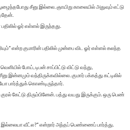
நுழைந்தபோது சீனு இல்லை. ஞாயிறு காலையில் அதுவும் எட்டு
த்தேன்.
சிறுகதைகள்.காம் மூத்த,
 பதிலில் ஓர் எள்ளல் இருந்தது.
மற்றும் பிரபல
எழுத்தாளர்களால்
ும்” என்ற குமாரின் பதிலில் முன்பை விட ஓர் எள்ளல் கலந்த
எழுதப்பட்ட சிறுகதைகளை
ெளியில் போய், டிபன் சாப்பிட்டு விட்டு வந்து,
கொண்டுள்ள பொக்கிஷம்.
ு இன்னமும் வந்திருக்கவில்லை. குமார் பக்கத்து கட்டிலில்
அதுமட்டுமல்ல எண்ணற்ற
தையோ பார்த்துக் கொண்டிருந்தார்.
ஆரம்ப கட்ட
ுரல் கேட்டு திரும்பினேன். பத்து வயது இருக்கும். ஒரு பெண்
எழுத்தாளர்களுக்கும் நல்ல
அடித்தளம் அமைத்து
இல்லையா வீட்ல?” என்றார் அந்தப் பெண்ணைப் பார்த்து.
கொடுக்கும் அற்புதமான