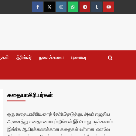
Facebook
Twitter
Instagram
Whatsapp
Telegram
Tumblr
YouTube
தைகள்
த்ரில்லர்
நகைச்சுவை
புனைவு
கதையாசிரியர்கள்
ஒரு கதையாசிரியரைத் தேர்ந்தெடுத்து, அவர் எழுதிய
அனைத்து கதைகளையும் நீங்கள் இப்போது படிக்கலாம்.
இங்கே ஆயிரக்கணக்கான கதைகள் உள்ளன, எனவே