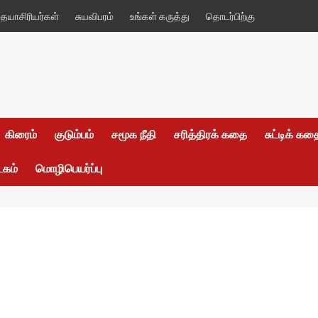
யாசிரியர்கள்
சுயவிபரம்
உங்கள் கருத்து
தொடர்பிற்கு
கிரைம்
குடும்பம்
சமூக நீதி
சரித்திரக் கதை
சுட்டிக் க
டகம்
மொழிபெயர்ப்பு