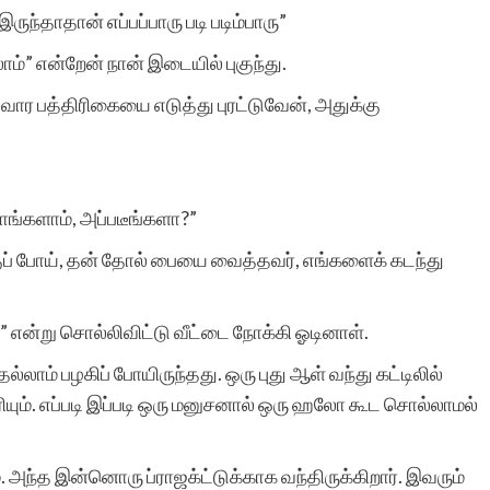
ுந்தாதான் எப்பப்பாரு படி படிம்பாரு”
மேடை. நான்
ம்” என்றேன் நான் இடையில் புகுந்து.
சிறுகதைகள்.காம்
 வார பத்திரிகையை எடுத்து புரட்டுவேன், அதுக்கு
மூலமாகத்தான்
வெளியுலகத்திற்கு
அறியப்பட்டேன் என்பதை
ாங்களாம், அப்படீங்களா?”
இங்கே பெருமையுடன்
குப் போய், தன் தோல் பையை வைத்தவர், எங்களைக் கடந்து
குறிப்பிடுகிறேன்.
” என்று சொல்லிவிட்டு வீட்டை நோக்கி ஓடினாள்.
ெல்லாம் பழகிப் போயிருந்தது. ஒரு புது ஆள் வந்து கட்டிலில்
ெரியும். எப்படி இப்படி ஒரு மனுசனால் ஒரு ஹலோ கூட சொல்லாமல்
ஸ்ரீ.தாமோத
ரம். அந்த இன்னொரு ப்ராஜக்ட்டுக்காக வந்திருக்கிறார். இவரும்