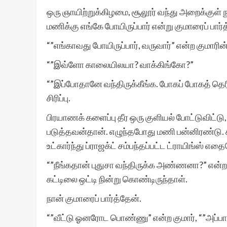
ஒரு ஞாயிற்றுக்கிழமை, சூலூர் வந்து அறைக்குள் 
மணிக்கு எங்கே போயிருப்பார் என்று குமாரைப் பார்
“”எங்காவது போயிருப்பார், வருவார்” என்ற குமாரின்
“”இவ்ளோ காலையிலயா? வாக்கிங்கோ?”
“”இப்போதானே வந்திருக்கீங்க. போகப் போகத் தெரிய
சிரிப்பு.
பிரயாணக் களைப்பு தீர ஒரு குளியல் போட்டுவிட்டு, வ
படுத்தவன்தான். எழுந்தபோது மணி பன்னிரண்டு. சீன
உட்கார்ந்து ப்ராஜக்ட் சம்பந்தப்பட்ட ட்ராயிங்ஸ் எ
“”நீங்கதான் புதுசா வந்திருக்க அண்ணனா?” என்ற க
கட்டிலை ஒட்டி நின்று கொண்டிருந்தாள்.
நான் குமாரைப் பார்த்தேன்.
“”வீட்டு ஓனரோட பொண்ணு” என்ற குமார், “”அப்பா 