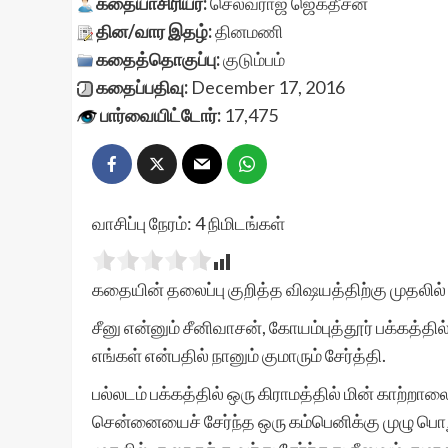
கதையாசிரியர்:
செல்வராஜ் ஜெகதீசன்
தின/வார இதழ்:
தினமணி
கதைத்தொகுப்பு:
குடும்பம்
கதைப்பதிவு:
December 17, 2016
பார்வையிட்டோர்:
17,475
வாசிப்பு நேரம்:
4
நிமிடங்கள்
கதையின் தலைப்பு குறித்த விஷயத்திற்கு முதலில் 
சீனு என்னும் சீனிவாசன், கோயம்புத்தூர் பக்கத்தில
எங்கள் என்பதில் நானும் குமாரும் சேர்த்தி.
பல்லடம் பக்கத்தில் ஒரு கிராமத்தில் மின் காற்றாலை
சென்னையைச் சேர்ந்த ஒரு கம்பெனிக்கு முழு பொறுப