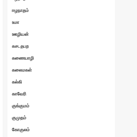
ஈழநாதம்
உமா
ஊழியன்
கசடதபற
கணையாழி
கலைமகள்
கல்கி
காவேரி
குங்குமம்
குமுதம்
கோகுலம்