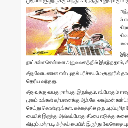
முதலில் சூலூருக்கு வந்து சேர்ந்தது சீனுவும் குமா
அந்
போய
கிர
கிட
வைக
இந்
நாட்களே சென்னை அலுவலகத்தில் இருந்ததால், ச
சீனுவோடனான என் முதல் பரிச்சயமே சூலூரில் தான்.
தெரிய வந்தது.
சீனுவுக்கு வயது நாற்பது இருக்கும். எப்போதும
முகம். உங்கள் கற்பனைக்கு ஆர்.கே. லக்ஷ்மன் கார்ட
செய்து கொள்ளுங்கள். கக்கத்தில் ஒரு பழுப்பு நிற
பையில் இருந்து அவ்வப்போது சீப்பை எடுத்து தலை
விழும். மற்றபடி அந்தப் பையில் இருந்து வேறெதையும