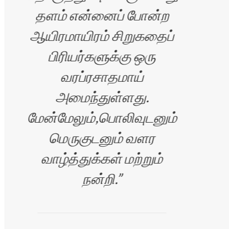
தளம் என்னைப் போன்ற
ஆயிரமாயிரம் சிறுகதைப்
க
பிரியர்களுக்கு ஒரு
வரப்ரசாதமாய்
வெள
அமைந்துள்ளது.
மேன்மேலும்,பொலிவுடனும்
மெருகுடனும் வளர
வாழ்த்துக்கள் மற்றும்
தொண
நன்றி.
இ
ரன்
சி