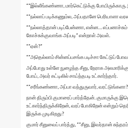
“”இல்லீங்கண்ணா, மார்கெட்டுக்கு போயிருக்காரு. இர
“”நல்லாப் படிக்கணும்ல, அப்பதானே பெரியாளா வரலா
“”நல்லாத்தான் படிப்பேன்ணா, என்ன… எப்பனாச்சும்
கோச்சுக்குவாங்க அப்படி” என்றாள் அவள்.
“”ஏன்?”
“”அதெல்லாம் சின்னப்பசங்க படிச்சா கேட்டுப் போவ
அப்போது உள்ளே நுழைந்த சீனு, நேராக அலமாரிக்
போய், அவர் கட்டிலில் சாய்ந்தபடி உட்கார்ந்தார்.
“”சரீங்கண்ணா, அப்பா வந்துருவார், வரட்டுங்களா?
நான் திரும்பி குமாரைப் பார்த்தேன். குமாருக்கு இத
உட்கார்ந்திருக்கிறேன், வரப் போகிறேன் என்றும் த
இருக்க முடிகிறது?
குமார் சீனுவைப் பார்த்து, “”சீனு, இவர்தான் சுந்த