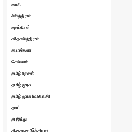
சாவி
சிரித்திரன்
சுதந்திரன்
சுதேசமித்திரன்
சுபமங்களா
செம்மலர்
தமிழ் நேசன்
தமிழ் முரசு
தமிழ் முரசு (ம.பொ.சி)
தாய்
தி இந்து
தினகரன் (இந்தியா)