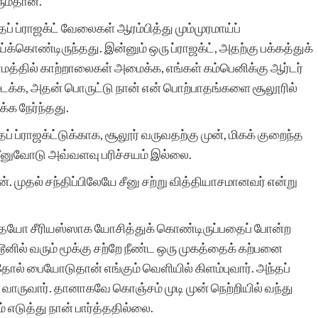
ரும்தான்.
தப் ப்ராஜக்ட் வேலைகள் ஆரம்பித்து மும்முரமாய்ப்
்க்கொண்டிருந்தது. இன்னும் ஒரு ப்ராஜக்ட், அதற்கு பக்கத்துக்
ாமத்தில் காற்றாலைகள் அமைக்க, எங்கள் கம்பெனிக்கு ஆர்டர்
ைக்க, அதன் பொருட்டு நான் என் பொற்பாதங்களை சூலூரில்
்க நேர்ந்தது.
தப் ப்ராஜக்ட்டுக்காக, சூலூர் வருவதற்கு முன், மிகக் குறைந்த
ீனுவோடு அவ்வளவு பரிச்சயம் இல்லை.
 முதல் சந்திப்பிலேயே சீனு சற்று வித்தியாசமானவர் என்று
் எதையோ சீரியஸ்ஸாக யோசித்துக் கொண்டிருப்பதைப் போன்ற
்டூனில் வரும் மூக்கு சற்றே நீண்ட ஒரு முகத்தைக் கற்பனை
 தோல் பையோடுதான் எங்கும் வெளியில் கிளம்புவார். அந்தப்
 வாருவார். தானாகவே கொஞ்சம் முடி முன் நெற்றியில் வந்து
் எடுத்து நான் பார்த்ததில்லை.