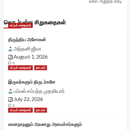
வால் அறுந்த கரடி
தொடர்புள்ள சிறுகதைகள்
சுட்டிக் கதைகள்
திருந்திய அசோகன்
அந்தனி ஜீவா
August 1, 2026
0
சுட்டிக் கதைகள்
நாடகம்
இருவர்களும் திருடர்களே
பம்மல் சம்பந்த முதலியார்
July 22, 2026
0
சுட்டிக் கதைகள்
நாடகம்
கானநாதனும் அவனது அமைச்சர்களும்