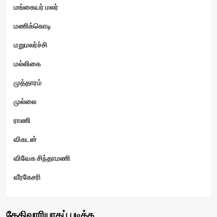
மங்கையர் மலர்
மணிக்கொடி
மறுமலர்ச்சி
மல்லிகை
முத்தாரம்
முல்லை
ராணி
விகடன்
விவேக சிந்தாமணி
வீரகேசரி
தேதிவாரியாகப் படிக்க