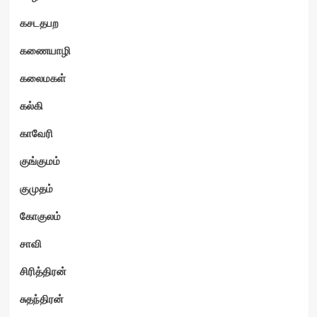
கசடதபற
கணையாழி
கலைமகள்
கல்கி
காவேரி
குங்குமம்
குமுதம்
கோகுலம்
சாவி
சிரித்திரன்
சுதந்திரன்