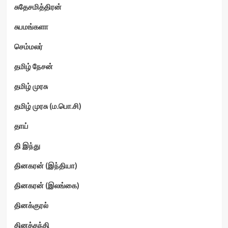
சுதேசமித்திரன்
சுபமங்களா
செம்மலர்
தமிழ் நேசன்
தமிழ் முரசு
தமிழ் முரசு (ம.பொ.சி)
தாய்
தி இந்து
தினகரன் (இந்தியா)
தினகரன் (இலங்கை)
தினக்குரல்
தினத்தந்தி