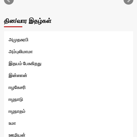
தின/வார இதழ்கள்
அமுதசுரபி
அம்புலிமாமா
இதயம் பேசுகிறது
ம்
இன்ஸான்
ஈழகேசரி
ஈழநாடு
ஈழநாதம்
உமா
ஊழியன்