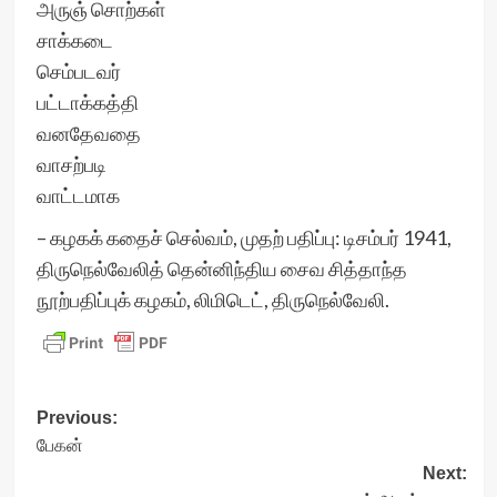
அருஞ் சொற்கள்
சாக்கடை
செம்படவர்
பட்டாக்கத்தி
வனதேவதை
வாசற்படி
வாட்டமாக
– கழகக் கதைச் செல்வம், முதற் பதிப்பு: டிசம்பர் 1941,
திருநெல்வேலித் தென்னிந்திய சைவ சித்தாந்த
நூற்பதிப்புக் கழகம், லிமிடெட், திருநெல்வேலி.
Post
Previous:
பேகன்
navigation
Next: