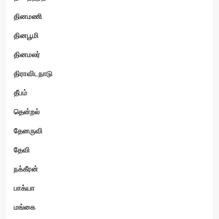
தினமணி
தினபூமி
தினமலர்
திராவிடநாடு
தீபம்
தென்றல்
தேனருவி
தேவி
நக்கீரன்
பாக்யா
மங்கை