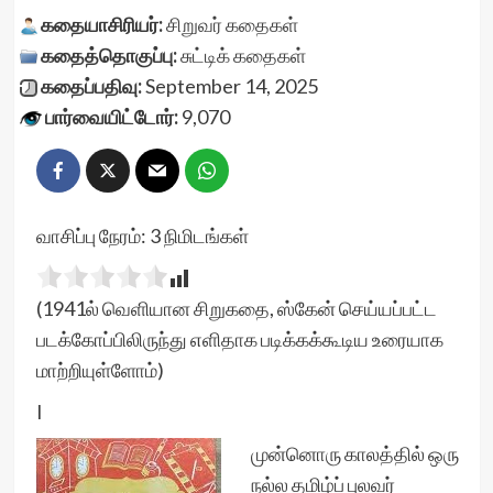
கதையாசிரியர்:
சிறுவர் கதைகள்
கதைத்தொகுப்பு:
சுட்டிக் கதைகள்
கதைப்பதிவு:
September 14, 2025
பார்வையிட்டோர்:
9,070
வாசிப்பு நேரம்:
3
நிமிடங்கள்
(1941ல் வெளியான சிறுகதை, ஸ்கேன் செய்யப்பட்ட
படக்கோப்பிலிருந்து எளிதாக படிக்கக்கூடிய உரையாக
மாற்றியுள்ளோம்)
I
முன்னொரு காலத்தில் ஒரு
நல்ல தமிழ்ப் புலவர்