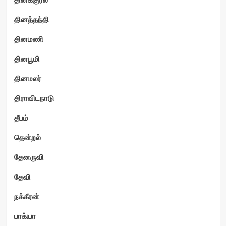
தினத்தந்தி
தினமணி
தினபூமி
தினமலர்
திராவிடநாடு
தீபம்
தென்றல்
தேனருவி
தேவி
நக்கீரன்
பாக்யா