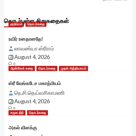
தொடர்புள்ள சிறுகதைகள்
குடும்பம்
தொடர்கதை
உயிர் உனதானதே!
லாவண்யா ஸ்ரீராம்
August 4, 2026
0
ஆன்மிகக் கதை
தொடர்கதை
முதல் அத்தியாயம்
ஸ்ரீ வேங்கடேச மகாத்மியம்
நெ.சி.தெய்வசிகாமணி
August 4, 2026
0
சமூக நீதி
தொடர்கதை
அகல் விளக்கு