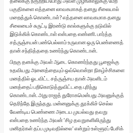
தலைக்கு நீரூற்றியபோது அவள் முழங்காலுக்கு மேற்
பகுதிகளை எத்தனை லாவகமாகத் தனது சீலையால்
மறைத்துக் கொண்டாள்? எத்தனை லாவகமாக தனது
சீலையைச் சுருட்டி இரண்டு கால்களுக்கு நடுவில்
இடுக்கிக் கொண்டாள் என்பதை எண்ணி. பார்த்த
சத்ருஞ்சயன் பண்பெல்லாம் உருவான ஒரு பெண்ணைத்
தான் சந்தித்ததை உணர்ந்து கொண்டான்.
பிறகு தனக்கு அவள் ஆடை கொணர்ந்தது பூஜைக்கு
உதவியது அனைத்தையும் ஒவ்வொன்றா நிகழ்ச்சிகளை
மனத்தில் ஓடவிட்ட சத்ருஞ்சய தான் அவளிடம்
மனத்தைப் பறிகொடுத்துவிட்டதை புரிந்து
கொண்டான். அது ராஜத் துரோகமென்பது அவனுக்குத்
தெரிந்தே இருந்தது. மன்னனுக்கு தூக்கிச் செல்ல
வேண்டிய பெண்ணை அடைய முயல்வது தவறு
என்பதை உணர்ந்த அவன் ‘சிழ தவறுகளிலிருந்து
மனிதர்கள் தப்ப முடிவதில்லை’ என்றும் உள்ளூரப் பேசிக்