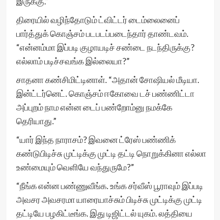
இருக்கு.”
திரையில் வழிந்தோடும் ட்விட்டர் டைம்லைனைப்
பார்த்துக் கொஞ்சம் படபடப்படைந்தார் தாண்டவம்.
“என்னம்மா இப்படி குழாயடிச் சண்டை நடந்திருக்கு?
எல்லாம் படிச்சவங்க இல்லையா?”
சாதனா கண்சிமிட்டினாள். “அதான் சோஷியல் மீடியா.
இன்ட்டர்னெட். கொஞ்சம் ஈகோவை டச் பண்ணிட்டா
அப்புறம் நாம என்ன டைப் பண்றோம்னு நமக்கே
தெரியாது.”
“யார் இந்த நாராசம்? இவனை ட்ரேஸ் பண்ணிக்
கண்டுபிடிச்சு முட்டிக்கு முட்டி தட்டி நொறுக்கினா எல்லா
உண்மையும் வெளியே வந்துருமே?”
“நீங்க என்ன பண்ணுவீங்க. உங்க சர்வீஸ் பூராவும் இப்படி
அவசர அவசரமா யாரையாச்சும் பிடிச்சு முட்டிக்கு முட்டி
தட்டியே பழகிட்டீங்க. இது டிஜிட்டல் யுகம். லத்தியை