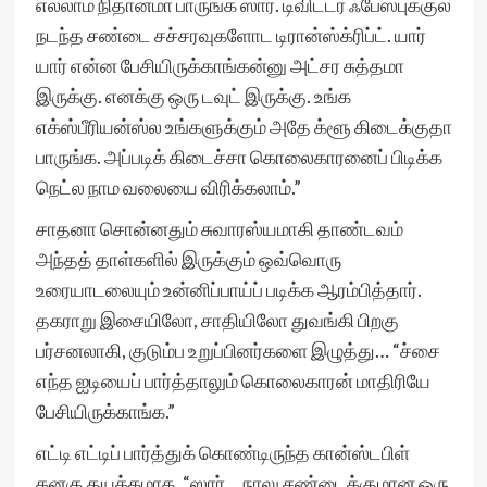
எல்லாம் நிதானமா பாருங்க ஸார். டிவிட்டர் ஃபேஸ்புக்குல
நடந்த சண்டை சச்சரவுகளோட டிரான்ஸ்க்ரிப்ட். யார்
யார் என்ன பேசியிருக்காங்கன்னு அட்சர சுத்தமா
இருக்கு. எனக்கு ஒரு டவுட் இருக்கு. உங்க
எக்ஸ்பீரியன்ஸ்ல உங்களுக்கும் அதே க்ளூ கிடைக்குதா
பாருங்க. அப்படிக் கிடைச்சா கொலைகாரனைப் பிடிக்க
நெட்ல நாம வலையை விரிக்கலாம்.”
சாதனா சொன்னதும் சுவாரஸ்யமாகி தாண்டவம்
அந்தத் தாள்களில் இருக்கும் ஒவ்வொரு
உரையாடலையும் உன்னிப்பாய்ப் படிக்க ஆரம்பித்தார்.
தகராறு இசையிலோ, சாதியிலோ துவங்கி பிறகு
பர்சனலாகி, குடும்ப உறுப்பினர்களை இழுத்து… “ச்சை
எந்த ஐடியைப் பார்த்தாலும் கொலைகாரன் மாதிரியே
பேசியிருக்காங்க.”
எட்டி எட்டிப் பார்த்துக் கொண்டிருந்த கான்ஸ்டபிள்
கனகு தயக்கமாக, “ஸார்… நாலு சண்டைக்குமான ஒரு