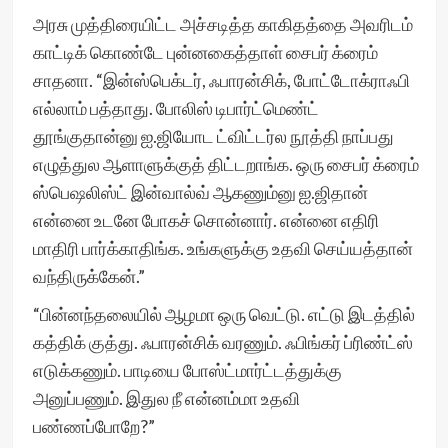
அரசு முத்திரையிட்ட அச்சடித்த காகிதத்தை அவரிடம்
காட்டிக் கொண்டே புன்னகைத்தாள் சைபர் க்ரைம்
சாதனா. “இன்ஸ்பெக்டர், ஃபாரன்சிக், போட்டோக்ராஃபி
எல்லாம் பத்தாது. போலிஸ் டிபார்ட்மெண்ட்
தூங்குதான்னு ஐ.ஜியோட ட்விட்டர்ல நூத்தி நாப்பது
எழுத்துல ஆளாளுக்குத் திட்டறாங்க. ஒரு சைபர் க்ரைம்
ஸ்பெஷலிஸ்ட் இன்வால்வ் ஆகணும்னு ஐ.ஜிதான்
என்னை உடனே போகச் சொன்னார். என்னை எதிரி
மாதிரி பார்க்காதிங்க. உங்களுக்கு உதவி செய்யத்தான்
வந்திருக்கேன்.”
“பின்னந்தலையில் ஆழமா ஒரு வெட்டு. எட்டு இடத்தில்
கத்திக் குத்து. ஃபாரன்சிக் வரணும். ஃபிங்கர் ப்ரிண்ட்ஸ்
எடுக்கணும். பாடியை போஸ்ட்மார்ட்டத்துக்கு
அனுப்பணும். இதுல நீ என்னம்மா உதவி
பண்ணப்போறே?”