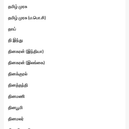
தமிழ் முரசு
தமிழ் முரசு (ம.பொ.சி)
தாய்
தி இந்து
தினகரன் (இந்தியா)
தினகரன் (இலங்கை)
தினக்குரல்
தினத்தந்தி
தினமணி
தினபூமி
தினமலர்