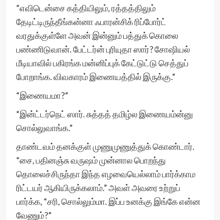
“எவிடென்சை கத்தியிலும், ரத்தத்திலும்
தேடிட்டிருந்தீங்கன்னா ஃபாரன்சிக் ரிப்போர்ட்
வரதுக்குள்ளே அவன் இன்னும் பத்துக் கொலை
பண்ணிடுவான். பேட்டர்ன் புரியுதா ஸார்? சோஷியல்
மீடியாவில் பகிரங்க மன்னிப்புக் கேட்டுட்டு செத்துப்
போறாங்க. விவகாரம் இணையத்தில் இருக்கு.”
“இணையமா?”
“இன்ட்டர்நெட் ஸார். சுத்தத் தமிழ்ல இணையம்ன்னு
சொல்லுவாங்க.”
தாண்டவம் தனக்குள் முணுமுணுத்துக் கொண்டார்.
“சை, பதினஞ்சு வருஷம் முன்னால பொறந்து
தொலைச்சிருந்தா இந்த எழவையெல்லாம் பார்க்காம
ரிட்டயர் ஆகியிருக்கலாம்.” அவள் அவரை உற்றுப்
பார்க்க, “சரி, சொல்லும்மா. இப்ப உனக்கு இங்கே என்ன
வேணும்?”