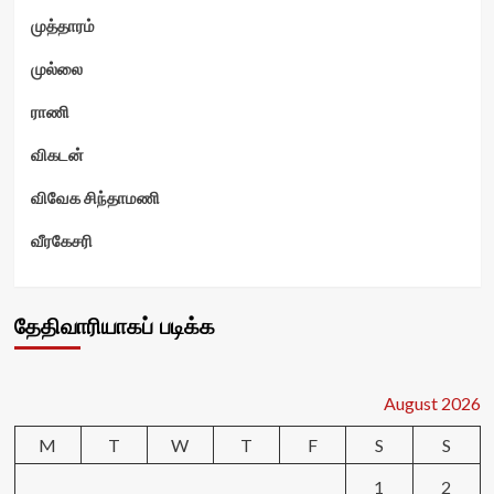
முத்தாரம்
முல்லை
ராணி
விகடன்
விவேக சிந்தாமணி
வீரகேசரி
தேதிவாரியாகப் படிக்க
August 2026
M
T
W
T
F
S
S
1
2