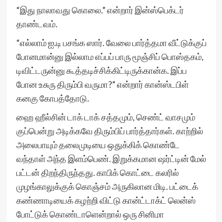
“இது நாலாவது கொலை.” என்றார் இன்ஸ்பெக்டர்
தாண்டவம்.
“எல்லாம் ஐ.டி பசங்க ஸார். வேலை பார்த்தமா வீட்டுக்குப்
போனமான்னு இல்லாம எப்பப் பாரு மூஞ்சிப் பொஸ்தகம்,
டிவிட்டருன்னு கூத்தடிச்சிக்கிட்டிருக்கான்க. இப்ப
போன உசுரு திரும்பி வருமா?” என்றார் கான்ஸ்டபிள்
கனகு கோபத்தோடு.
ஹை ஹீல்சின் டாக் டாக் சத்தமும், செண்ட் வாசமும்
குப்பென்று அடிக்கவே திரும்பிப் பார்த்தார்கள். காற்றில்
அலைபாயும் தலைமுடியை ஒதுக்கிக் கொண்டே
வந்தாள் அந்த இளம்பெண். இறுக்கமான ஷர்ட்டின் மேல்
பட்டன் திறந்திருந்தது. காபிக் கொட்டை கலரில்
முழங்காலுக்குக் கொஞ்சம் அருகிலான மிடி. பட்டைக்
கண்ணாடியைக் கழற்றி விட்டு கான்ட்டாக்ட் லென்ஸ்
போட்டுக் கொண்டாளென்றால் ஒரு சினிமா