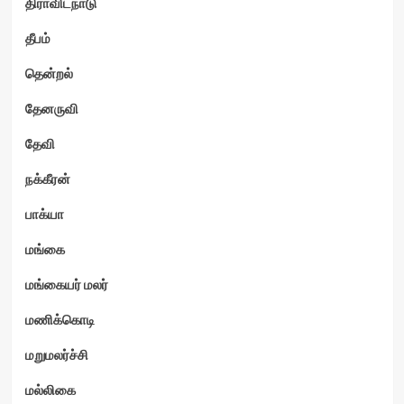
திராவிடநாடு
தீபம்
தென்றல்
தேனருவி
தேவி
நக்கீரன்
பாக்யா
மங்கை
மங்கையர் மலர்
மணிக்கொடி
மறுமலர்ச்சி
மல்லிகை