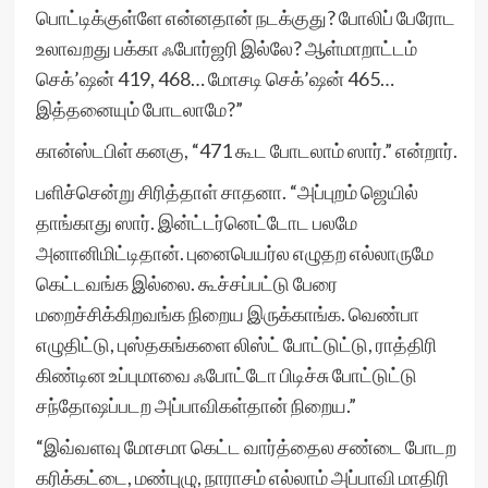
பொட்டிக்குள்ளே என்னதான் நடக்குது? போலிப் பேரோட
உலாவறது பக்கா ஃபோர்ஜரி இல்லே? ஆள்மாறாட்டம்
செக்’ஷன் 419, 468… மோசடி செக்’ஷன் 465…
இத்தனையும் போடலாமே?”
கான்ஸ்டபிள் கனகு, “471 கூட போடலாம் ஸார்.” என்றார்.
பளிச்சென்று சிரித்தாள் சாதனா. “அப்புறம் ஜெயில்
தாங்காது ஸார். இன்ட்டர்னெட்டோட பலமே
அனானிமிட்டிதான். புனைபெயர்ல எழுதற எல்லாருமே
கெட்டவங்க இல்லை. கூச்சப்பட்டு பேரை
மறைச்சிக்கிறவங்க நிறைய இருக்காங்க. வெண்பா
எழுதிட்டு, புஸ்தகங்களை லிஸ்ட் போட்டுட்டு, ராத்திரி
கிண்டின உப்புமாவை ஃபோட்டோ பிடிச்சு போட்டுட்டு
சந்தோஷப்படற அப்பாவிகள்தான் நிறைய.”
“இவ்வளவு மோசமா கெட்ட வார்த்தைல சண்டை போடற
கரிக்கட்டை, மண்புழு, நாராசம் எல்லாம் அப்பாவி மாதிரி