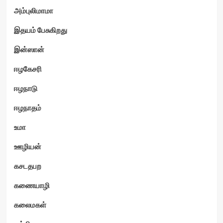
அம்புலிமாமா
இதயம் பேசுகிறது
இன்ஸான்
ஈழகேசரி
ஈழநாடு
ஈழநாதம்
உமா
ஊழியன்
கசடதபற
கணையாழி
கலைமகள்