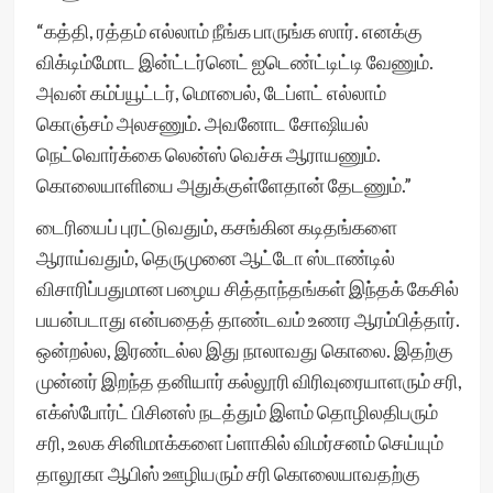
“கத்தி, ரத்தம் எல்லாம் நீங்க பாருங்க ஸார். எனக்கு
விக்டிம்மோட இன்ட்டர்னெட் ஐடெண்ட்டிட்டி வேணும்.
அவன் கம்ப்யூட்டர், மொபைல், டேப்ளட் எல்லாம்
கொஞ்சம் அலசணும். அவனோட சோஷியல்
நெட்வொர்க்கை லென்ஸ் வெச்சு ஆராயணும்.
கொலையாளியை அதுக்குள்ளேதான் தேடணும்.”
டைரியைப் புரட்டுவதும், கசங்கின கடிதங்களை
ஆராய்வதும், தெருமுனை ஆட்டோ ஸ்டாண்டில்
விசாரிப்பதுமான பழைய சித்தாந்தங்கள் இந்தக் கேசில்
பயன்படாது என்பதைத் தாண்டவம் உணர ஆரம்பித்தார்.
ஒன்றல்ல, இரண்டல்ல இது நாலாவது கொலை. இதற்கு
முன்னர் இறந்த தனியார் கல்லூரி விரிவுரையாளரும் சரி,
எக்ஸ்போர்ட் பிசினஸ் நடத்தும் இளம் தொழிலதிபரும்
சரி, உலக சினிமாக்களை ப்ளாகில் விமர்சனம் செய்யும்
தாலூகா ஆபிஸ் ஊழியரும் சரி கொலையாவதற்கு