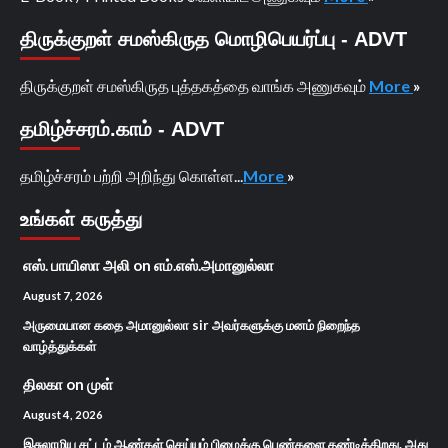
திருக்குறள் சமஸ்கிருத மொழிபெயர்ப்பு - ADVT
திருக்குறள் சமஸ்கிருத புத்தகத்தை வாங்க அணுகவும்
More
»
தமிழ்ச்சரம்.காம் - ADVT
தமிழ்ச்சரம் பற்றி அறிந்து கொள்ள...
More
»
உங்கள் கருத்து
எஸ். பாயிஸா அலி
on
எம்.எஸ்.அமானுல்லா
August 7, 2026
அருமையான கதை அமானுல்லா sir அவர்களுக்கு மனம் நிறைந்த
வாழ்த்துக்கள்
திலகா
on
முள்
August 4, 2026
இசுலாமிய சட்டம் ஆண்கள் செய்யும் பிழைக்கு பெண்களை தண்டிக்கிறது. அது