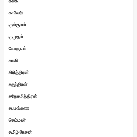
கல்கி
காவேரி
குங்குமம்
குமுதம்
கோகுலம்
சாவி
சிரித்திரன்
சுதந்திரன்
சுதேசமித்திரன்
சுபமங்களா
செம்மலர்
தமிழ் நேசன்