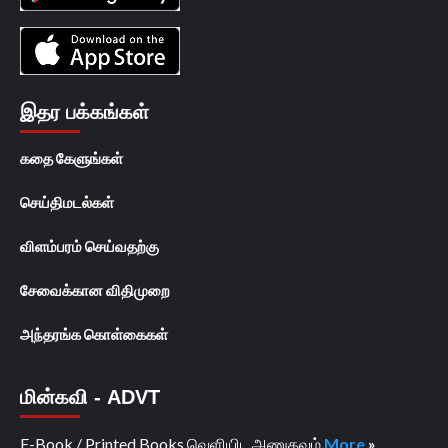
இதர பக்கங்கள்
கதை கேளுங்கள்
செய்திமடல்கள்
விளம்பரம் செய்வதற்கு
சேவைக்கான விதிமுறை
அந்தரங்க கொள்கைகள்
மின்கவி - ADVT
E-Book / Printed Books வெளியிட அணுகவும்
More
»