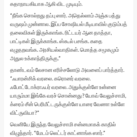
கதாநாயகியாக ஆகி விட முடியும்.
“நீங்க சொல்றது தப்பு ஸார். அதெல்லாம் அஞ்சு பத்து
வருஷம் முன்னால. இப்ப சோஷியல் மீடியாவில் குடும்பத்
தலைவிகள் இருக்காங்க. ரிட்டயர் ஆன தாத்தா,
பாட்டிகள் இருக்காங்க. ஸ்கூல் பசங்க. கதை
எழுதறவங்க. அரசியல்வாதிகள். மொத்த சமூகமும்
அதுல உக்காந்திருக்கு.”
தாண்டவம் லேசான எரிச்சலோடு அவளைப் பார்த்தார்.
“ஃபாரன்சிக் வரலை. கரொனர் வரலை.
ஃபோட்டோக்ராஃபர் வரலை. அதுக்குள்ளே உன்னை
யாரும்மா இங்கே வரச் சொன்னது? யோவ் வேலுச்சாமி,
க்ரைம் சீன் பெரிமீட்டருக்குள்ளே யாரை வேணா உள்ளே
விட்ருவியா?”
வெளியே இருந்த வேலுச்சாமி சன்னமாகக் காதில்
விழுந்தார். “மேடம் லெட்டர் காட்னாங்க ஸார்.”