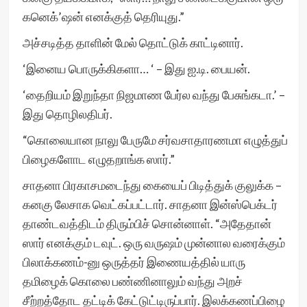
கனெக்’ஷன் எனக்குத் தெரியுது.”
அச்சடித்த தாளின் மேல் தொட்டுக் காட்டினார்.
‘இனைய பொருக்கிகளா… ‘ – இது ஐ.டி. பையன்.
‘தைறியம் இறுந்தா நிஜமாண பேர்ல வந்து பேசுங்கடா.’ –
இது தொழிலதிபர்.
“கொலையான நாலு பேருமே சர்வசாதாரணமா எழுத்துப்
பிழைகளோட எழுதறாங்க ஸார்.”
சாதனா பிரகாசமடைந்து கையைப் பிடித்துக் குலுக்க –
கனகு லேசாக வெட்கப்பட்டார். சாதனா இன்ஸ்பெக்டர்
தாண்டவத்திடம் திரும்பிச் சொன்னாள். “அதேதான்
ஸார் எனக்கும் டவுட். ஒரு வருஷம் முன்னால வரைக்கும்
பிலாக்கணம்-னு ஒருத்தர் இணையத்தில் யாரு
தமிழைக் கொலை பண்ணினாலும் வந்து அறச்
சீற்றத்தோட தட்டிக் கேட்டுட்டிருப்பார். இலக்கணப்பிழை