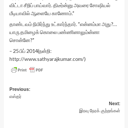
விட்டா சீறிப் பாய்வார். திடீர்ன்னு அவரை சோஷியல்
மீடியாவில் ஆளையே காணோம்.”
தாண்டவம் நிமிர்ந்து உட்கார்ந்தார். “என்னம்மா அது?…
யாரு தமிழைக் கொலை பண்ணினாலும்ன்னா
சொன்னே?”
– 25 பிப் 2014(நன்றி:
http://www.sathyarajkumar.com/
)
Post
Previous:
எஸ்தர்
navigation
Next:
இரவு நேரக் குற்றங்கள்