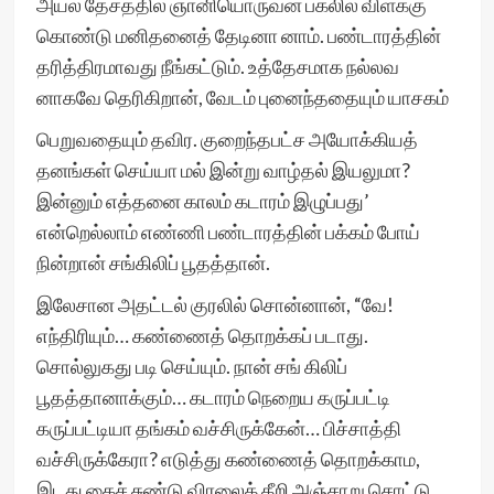
அயல் தேசத்தில் ஞானியொருவன் பகலில் விளக்கு
கொண்டு மனிதனைத் தேடினா னாம். பண்டாரத்தின்
தரித்திரமாவது நீங்கட்டும். உத்தேசமாக நல்லவ
னாகவே தெரிகிறான், வேடம் புனைந்ததையும் யாசகம்
பெறுவதையும் தவிர. குறைந்தபட்ச அயோக்கியத்
தனங்கள் செய்யா மல் இன்று வாழ்தல் இயலுமா?
இன்னும் எத்தனை காலம் கடாரம் இழுப்பது’
என்றெல்லாம் எண்ணி பண்டாரத்தின் பக்கம் போய்
நின்றான் சங்கிலிப் பூதத்தான்.
இலேசான அதட்டல் குரலில் சொன்னான், “வே!
எந்திரியும்… கண்ணைத் தொறக்கப் படாது.
சொல்லுகது படி செய்யும். நான் சங் கிலிப்
பூதத்தானாக்கும்… கடாரம் நெறைய கருப்பட்டி
கருப்பட்டியா தங்கம் வச்சிருக்கேன்… பிச்சாத்தி
வச்சிருக்கேரா? எடுத்து கண்ணைத் தொறக்காம,
இடது கைச் சுண்டு விரலைக் கீறி அஞ்சாறு சொட்டு