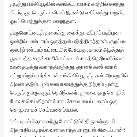
முடிந்து பிச்சிப்பூவின் கசங்கிய வாசம் காற்றில் கலந்து
கிடந்தது. பெருச்சாளிகள் இரண்டு எதிர்வந்து, மறுகி,
ஓடிப் பொந்துக்குள் மறைந்தன.
திருவோட்டைத் தலைக்கு வைத்து, வீட்டுப் படிப்புரை
ஒன்றில் பண்டாரம் ஒருத்தன் படுத்திருந்தான். குறட்டை
ஒலி இரண்டாம் கட்டையில் பேசியது. காலம் அடித்துத்
துவைத்த கருங்காலிக் கட்டை போலத் தெரியவில்லை.
ஊன் தடித்து வளர்ந்திருந்தது. ஞானக் கண் ணால்
சற்று உற்றுப் பார்த்தான் சங்கிலிப் பூதத்தான். அயலூரில்
அவன் குடும்பமும் கல்யாணத்துக்கு நிற்கும் மூன்று
பெருங் குமருகளும் தெரிந்தனர். துறவை ஒரு தொழில்
போலச் செய்கிறான் போல. சேவையைப் பலரும் ஒரு
தொழிலாகச் செய்வதைப்போல.
‘எப்படியும் தொலைந்து போகட்டும்! திருவள்ளுவர்
அகராதிப் படி நல்லவனாக எந்த மானுடன் கிடைப்பான்?