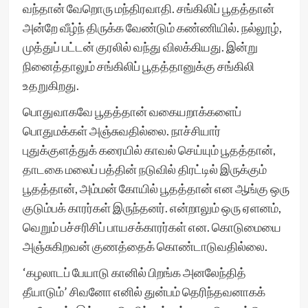
வந்தான் வேறொரு மந்திரவாதி. சங்கிலிப் பூதத்தான்
அன்றே வீழ்ந் திருக்க வேண்டும் கண்ணியில். நல்லூழ்,
முத்துப் பட்டன் குரலில் வந்து விலக்கியது. இன்று
நினைத்தாலும் சங்கிலிப் பூதத்தானுக்கு சங்கிலி
உதறுகிறது.
பொதுவாகவே பூதத்தான் வகையறாக்களைப்
பொதுமக்கள் அஞ்சுவதில்லை. நாச்சியார்
புதுக்குளத்துக் கரையில் காவல் செய்யும் பூதத்தான்,
தாடகை மலைப் பத்தின் நடுவில் திரட்டில் இருக்கும்
பூதத்தான், அம்மன் கோயில் பூதத்தான் என ஆங்கு ஒரு
குடும்பக் காரர்கள் இருந்தனர். என்றாலும் ஒரு ஏளனம்,
வெறும் பச்சரிசிப் பாயசக்காரர்கள் என. கொடுமையை
அஞ்சுகிறவன் குணத்தைக் கொண்டாடுவதில்லை.
‘கழலாடப் பேயாடு கானில் பிறங்க அனலேந்தித்
தீயாடும்’ சிவனோ எனில் துன்பம் தெரிந்தவனாகக்