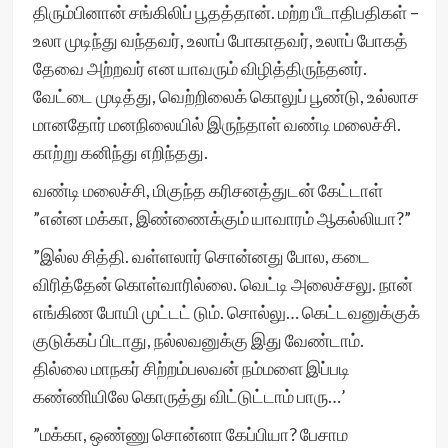
திரும்பினான் சங்கிலிப் பூதத்தான். மற்ற பீடாதிபதிகள் –
உலா முடிந்து வந்தவர், உலாப் போகாதவர், உலாப் போகத்
தேவை அற்றவர் என யாவரும் விழித்திருந்தனர்.
வேட்டை முடித்து, வெற்றிலைக் கொலுப் பூண்டு, உல்லாச
மானதோர் மனநிலையில் இருந்தாள் வண்டி மலைச்சி.
காற்று கனிந்து எறிந்தது.
வண்டி மலைச்சி, மிகுந்த கரிசனத்துடன் கேட்டாள்
”என்ன மக்கா, இண்ணைக்கும் யாவாரம் ஆகல்லியா?”
”இல்ல சித்தி. வள்ளலார் சொன்னது போல, கடை
விரித்தேன் கொள்வாரில்லை. வெட்டி அலைச்சலு. நான்
எங்கிண போயி முட்டட் டும். சொல்லு… கெட்டவனுக்குக்
குடுக்கப் பிடாது, நல்லவனுக்கு இது வேண்டாம்.
தில்லை மாநகர் சிற்றம்பலவன் நம்மளை இப்படி
கண்ணியிலே கொருத்து விட்டுட்டாம் பாரு…’
”மக்கா, ஒண்ணு சொன்னா கேப்பியா? பேசாம