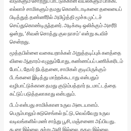
வீடுகளும் சோற்றுப் பாட்டுக்கான வயல்களும் பாக்கி.
எல்லாச் சாமிகளும் தமது கொண்டாடிகளை தலையைப்
பிடித்துத் தண்ணீரில் அமிழ்த்தி மூச்சு முட்டச்
செய்துகொண்டிருந்தனர். அடிக்கடி ஒலிக்கும் அசரீரி
ஒன்று, ‘சிவன் சொத்து குல நாசம்’ என்று கூவிச்
சென்றது.
மூத்தபிள்ளை வகையறாக்கள் அறுத்தடிப்புக் களத்தை
விலை ஆதாரம் எழுதும்போது, கண்ணப்பப் பணிக்கரிடம்
போட்டதோர் நிபந்தனை, சாமிகள் குடியிருக்கும்
பீடங்களை இடித்து மாற்றக்கூடாது என்பதும்
வழிபாட்டுக்கான தமது குடும்பத்தார் நடமாட்டத்தை
கட்டுப் படுத்தலாகாது என்பதும்.
பீடம் என்பது சாமிக்கான உருவ அடையாளம்.
பெரும்பாலும் சுடுசெங்கல் நட்டு, வெவ்வேறு உருவ
வடிவங்களில் மண் சாந்து பூசி, மஞ்சணை அப்பியது.
கூரை இல்லை, சுற்று அளி இல்லை, கதவு இல்லை,