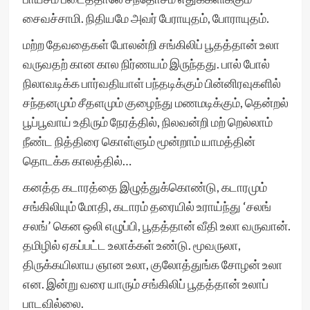
சைவச்சாமி. நிதியமே அவர் பேராயுதம், போராயுதம்.
மற்ற தேவதைகள் போலன்றி சங்கிலிப் பூதத்தான் உலா
வருவதற் கான கால நிர்ணயம் இருந்தது. பால் போல்
நிலாவடிக்க பார்வதியாள் பந்தடிக்கும் பின்னிரவுகளில்
சந்தனமும் சீதளமும் குழைந்து மணமடிக்கும், தென்றல்
பூப்பூவாய் உதிரும் நேரத்தில், நிலவன்றி மற் றெல்லாம்
நீண்ட நித்திரை கொள்ளும் மூன்றாம் யாமத்தின்
தொடக்க காலத்தில்…
கனத்த கடாரத்தை இழுத்துக்கொண்டு, கடாரமும்
சங்கிலியும் மோதி, கடாரம் தரையில் உராய்ந்து ‘சலங்
சலங்’ கென ஒலி எழுப்பி, பூதத்தான் வீதி உலா வருவான்.
தமிழில் ஏகப்பட்ட உலாக்கள் உண்டு. மூவருலா,
திருக்கயிலாய ஞான உலா, குலோத்துங்க சோழன் உலா
என. இன்று வரை யாரும் சங்கிலிப் பூதத்தான் உலாப்
பாடவில்லை.