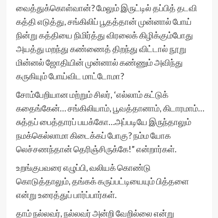
வைத்துக்கொள்வான்? மேலும் இருட்டில் தப்பித் தடவி
கத்தி எடுத்து, சங்கிலிப் பூதத்தான் முன்னால் போய்
நின்று கத்தியை நிமிர்த்து விரலைக் கிழிக்கும்போது
அயத்து மறந்து கண்ணைத் திறந்து விட்டால் நூறு
மின்னல் ஜோதியின் முன்னால் கண்ணும் அவிந்து
கருகியும் போய்விட மாட்டோமா?
சோம்பேறியான மற்றும் சிலர், ‘எல்லாம் கட்டுக்
கதைங்கேன்… சங்கிலியாம், பூவத்தானாம், கிடாரமாம்…
சுத்தப் பைத்தாரப் பயக்கோ…அப்படியே இருந்தாலும்
நமக்கெல்லாமா கிடைக்கப் போகு? நம்ம யோக
லெச்சணந்தான் தெரிஞ்சிருக்கே!” என்றார்கள்.
உறங்குபவரை எழுப்பி, வலியக் கொண்டு
கொடுத்தாலும், தங்கக் கருப்பட்டியையும் பித்தளை
என்று உரைத்துப் பார்ப்பார்கள்.
தாம் நல்லவர், நல்லவர் அன்றி வேறில்லை என்று