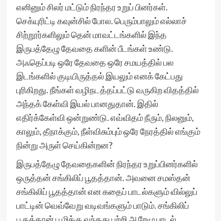
எனினும் சிலர் மட்டும் நிரந்தர உறுப் பினர்கள்.
செக்யுரிட்டி கவுன்சில் போல. பெரும்பாலும் எல்லாச்
சிற்றூர்களிலும் தென் மாவட்டங்களில் இந்த
இருபத்தேழு தேவதை களின் பீடங்கள் உண்டு.
அஃதெப்படி ஒரே தேவதை ஒரே சமயத்தில் பல
இடங்களில் குடியிருத்தல் இயலும் எனக் கேட்பது
புரிகிறது. நீங்கள் வழிநடத்தப்பட்டு வருகிற விதத்தில்
அந்தக் கேள்வி இயல் பானதுதான். இதில்
எதிர்க்கேள்வி ஒன்றுண்டு. எவ்விதம் நீரும், நிலனும்,
காலும், தீநாக்கும், நீள்விசும்பும் ஒரே நேரத்தில் எங்கும்
நின்று அருள் செய்கின்றன?
இருபத்தேழு தேவதைகளின் நிரந்தர உறுப்பினர்களில்
ஒருத்தன் சங்கிலிப் பூதத்தான். அவனை சமஸ்தன்
சங்கிலிப் பூதத்தான் என கதைப் பாடல்களும் வில்லுப்
பாட்டின் வெவ்வேறு வடிவங்களும் பாடும். சங்கிலிப்
பூதத்தான் பூமிக்கு வந்தது பற்றி ஆறேழு பாடல்