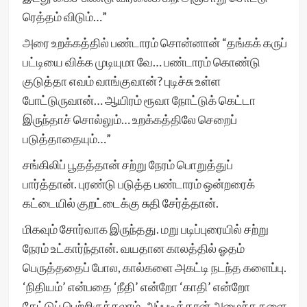
ரெத்தம் விடும்…”
அரை உறக்கத்தில் பண்டாரம் சொன்னான் “தங்கக் கருப்
பட்டியை விக்க முடியுமா வே… பண்டாரம் கொண்டு
குடுத்தா எவம் வாங்குவான்? புடிச்சு உள்ள
போட்டுருவான்… ஆயிரம் ரூவா நோட்டுக் கெட்டா
இருந்தாச் சொல்லும்… உறக்கத்திலே செறைப்
படுத்தாதையும்…”
சங்கிலிப் பூதத்தான் சற்று நேரம் பொறுத்துப்
பார்த்தான். புரண்டு படுத்த பண்டாரம் ஒன்றரைக்
கட்டையில் குறட்டைக்கு சுதி சேர்த்தான்.
மிகவும் சோர்வாக இருந்தது. மறு படிப்புரையில் சற்று
நேரம் உட்கார்ந்தான். வயதான காலத்தில் ஓதம்
பெருத்ததைப் போல, கால்களை அகட்டி நடந்த களைப்பு.
‘நிதியம்’ என்பதை ‘நீதி’ என்றோ ‘காதி’ என்றோ
கேட்டுப் பெற்றிருக்கலாம். அப்படித்தான் அமைச்சு களை