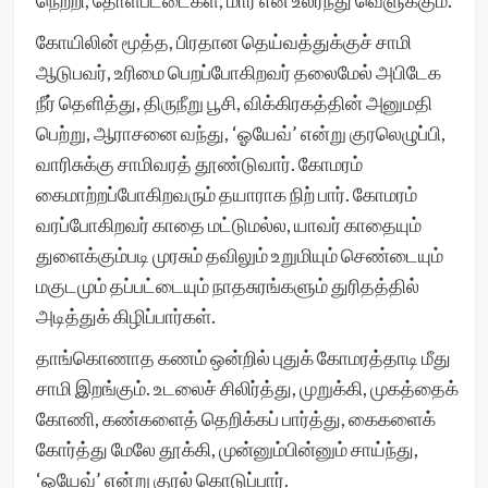
நெற்றி, தோள்பட்டைகள், மார் என உலர்ந்து வெளுக்கும்.
கோயிலின் மூத்த, பிரதான தெய்வத்துக்குச் சாமி
ஆடுபவர், உரிமை பெறப்போகிறவர் தலைமேல் அபிடேக
நீர் தெளித்து, திருநீறு பூசி, விக்கிரகத்தின் அனுமதி
பெற்று, ஆராசனை வந்து, ‘ஓயேவ்’ என்று குரலெழுப்பி,
வாரிசுக்கு சாமிவரத் தூண்டுவார். கோமரம்
கைமாற்றப்போகிறவரும் தயாராக நிற் பார். கோமரம்
வரப்போகிறவர் காதை மட்டுமல்ல, யாவர் காதையும்
துளைக்கும்படி முரசும் தவிலும் உறுமியும் செண்டையும்
மகுடமும் தப்பட்டையும் நாதசுரங்களும் துரிதத்தில்
அடித்துக் கிழிப்பார்கள்.
தாங்கொணாத கணம் ஒன்றில் புதுக் கோமரத்தாடி மீது
சாமி இறங்கும். உடலைச் சிலிர்த்து, முறுக்கி, முகத்தைக்
கோணி, கண்களைத் தெறிக்கப் பார்த்து, கைகளைக்
கோர்த்து மேலே தூக்கி, முன்னும்பின்னும் சாய்ந்து,
‘ஓயேவ்’ என்று குரல் கொடுப்பார்.