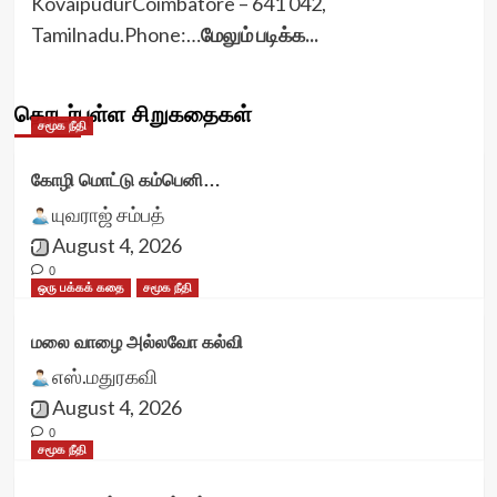
KovaipudurCoimbatore – 641 042,
Tamilnadu.Phone:…
மேலும் படிக்க...
தொடர்புள்ள சிறுகதைகள்
சமூக நீதி
கோழி மொட்டு கம்பெனி…
யுவராஜ் சம்பத்
August 4, 2026
0
ஒரு பக்கக் கதை
சமூக நீதி
மலை வாழை அல்லவோ கல்வி
எஸ்.மதுரகவி
August 4, 2026
0
சமூக நீதி