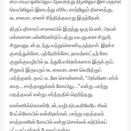
ளம் பாயும் ஒலியிலும் ஆலமரத்து நிழலிலும் இள மஞ்சள்
வெயிலிலும் இயைந்து வீசிய காற்றிலும் திளைத்து,
சுடலைமாடனைச் சிந்தித்தவாறு இருந்தேன்.
திருப்பதிசாரம் சாலையில் இருந்து ஒரு பெண், அவள்
மக்களான பன்னிரண்டும் பத்து வயதுமான சிறுமி,
சிறுவனுடன் நடந்து வந்துகொண்டிருந்தாள். இறச்ச
குளத்துக்கோ, புத்தேரிக்கோ, நாவற்காட்டிற் கோ
குறுக்குவழியில் நடந்துபோகிறார்களாக இருக் கும்.
சிறுவர் இருவரும் சுடலைமாடனை வெறித்துப்
பார்த்தனர். தாய் உடனே சொன்னாள், “அங்கிண பார்க்
காத… சாத்தானுக்கக் கோயிலு…” என்று. மாற்று
மதத்தவள் என்று பார்த்ததில் தெரிந்தது.
எண்ணிக்கொண்டேன், வழிபடுபவரிலேயே சிலர்
பேய்க்கோயில் என்கிறார்கள். மாற்று மதத்தவர்
சாத்தானின் கோயில் என்று சொல்லக் கற்பிக்கப்
பட்டிருப்பார்கள் போலும் என்று.