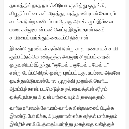
தாளத்தில் நாத நாமக்கிரியா. குளித்து ஒதுங்கி,
விபூதிப் பட்டைகள் அடித்து, ஈரத்துணியுடன் கோமரம்
வாங்க நின்ற வனிடம் யாதொரு அளக்கமும் இல்லை.
மலை கல்லுதான் மண்வெட்டி இரும்புதான் எனச்
சாமியைப் பார்த்துக் கைகூப்பி நின்றான்.
இரண்டு தூண்கள் தள்ளி நின்று சாதாரணமாகச் சாமி
கும்பிட்டுக்கொண்டிருந்த அயலூர் சிறுப்பக் காரன்
ஒருவனிடம் இருந்து, “ஒயேவ்… ஓயேவ்… யேவ்….”
என்று பேய்ப்பிளிறல் ஒன்று புறப்பட் டது. உடம்பை அவனே
ஒடித்துவிடுபவன்போல, முறுக்கி முறுக்கி நெளிய
ஆரம்பித்தான். படமெடுத்த நல்லரவத்தின் சீற்றம்
ஒத்திருந்தது அவன் பார்வை யும் அசைவுகளும்.
வாரிசு உரிமைக் கோமரம் வாங்க நின்றவனைப் பிடிக்க
இரண்டு பேர் நிற்க, அயலூரான் எந்த ஏந்தல் மாந்தலும்
இன்றிச் சாமி பீடத்தைப் பார்த்து முகத்தை வலித்துச்