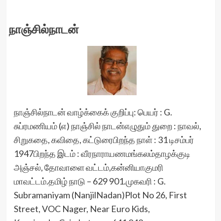
நாஞ்சில்நாடன்
நாஞ்சில்நாடன் வாழ்க்கைக் குறிப்பு: பெயர் : G.
சுப்ரமணியம் (எ) நாஞ்சில் நாடன்எழுதும் துறை : நாவல்,
சிறுகதை, கவிதை, கட்டுரைபிறந்த நாள் : 31 டிசம்பர்
1947பிறந்த இடம் : வீரநாராயணமங்கலம்தாழக்குடி
அஞ்சல், தோவாளை வட்டம்,கன்னியாகுமரி
மாவட்டம்.தமிழ் நாடு – 629 901.முகவரி : G.
Subramaniyam (NanjilNadan)Plot No 26, First
Street, VOC Nager, Near Euro Kids,