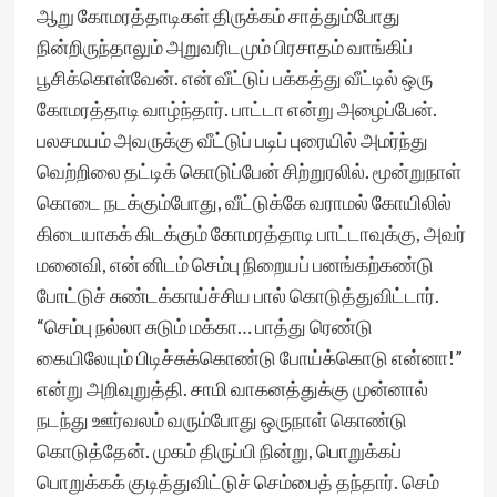
ஆறு கோமரத்தாடிகள் திருக்கம் சாத்தும்போது
நின்றிருந்தாலும் அறுவரிடமும் பிரசாதம் வாங்கிப்
பூசிக்கொள்வேன். என் வீட்டுப் பக்கத்து வீட்டில் ஒரு
கோமரத்தாடி வாழ்ந்தார். பாட்டா என்று அழைப்பேன்.
பலசமயம் அவருக்கு வீட்டுப் படிப் புரையில் அமர்ந்து
வெற்றிலை தட்டிக் கொடுப்பேன் சிற்றுரலில். மூன்றுநாள்
கொடை நடக்கும்போது, வீட்டுக்கே வராமல் கோயிலில்
கிடையாகக் கிடக்கும் கோமரத்தாடி பாட்டாவுக்கு, அவர்
மனைவி, என் னிடம் செம்பு நிறையப் பனங்கற்கண்டு
போட்டுச் சுண்டக்காய்ச்சிய பால் கொடுத்துவிட்டார்.
“செம்பு நல்லா சுடும் மக்கா… பாத்து ரெண்டு
கையிலேயும் பிடிச்சுக்கொண்டு போய்க்கொடு என்னா!”
என்று அறிவுறுத்தி. சாமி வாகனத்துக்கு முன்னால்
நடந்து ஊர்வலம் வரும்போது ஒருநாள் கொண்டு
கொடுத்தேன். முகம் திருப்பி நின்று, பொறுக்கப்
பொறுக்கக் குடித்துவிட்டுச் செம்பைத் தந்தார். செம்