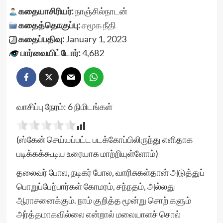
கதையாசிரியர்:
நாஞ்சில்நாடன்
கதைத்தொகுப்பு:
சமூக நீதி
கதைப்பதிவு:
January 1, 2023
பார்வையிட்டோர்:
4,682
வாசிப்பு நேரம்:
6
நிமிடங்கள்
(ஸ்கேன் செய்யப்பட்ட படக்கோப்பிலிருந்து எளிதாக
படிக்கக்கூடிய உரையாக மாற்றியுள்ளோம்)
தலைவர் போல, நடிகர் போல, வாரிசுகள்தான் அடுத்துப்
பொறுப்பேற்பார்கள் கோமரம், சந்நதம், அல்லது
ஆராசனைக்கும். நாம் குறித்த மூன்று சொற் களும்
அர்த்தமாகவில்லை என்றால் மலையாளச் சொல்