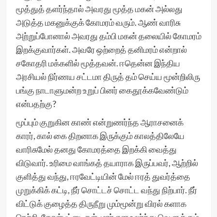
மூத்துத் தளர்ந்தால் அவரது மூத்த மகன் அல்லது
அடுத்த மகனுக்குக் கோமரம் வரும். ஆண் வாரிசு
அற்றுப்போனால் அவரது தம்பி மகன் தலையில் கோமரம்
இறக்குவார்கள். அவரே ஒற்றைத் தனிமரம் என்றால்
சகோதரி மக்களில் மூத்தவன். ஈதென்ன இந்திய
அரசியல் நிர்ணய சட்டமா திருத் தம் செய்ய மூன்றிலிரு
பங்கு நாடாளுமன்ற உறுப் பினர் கைதூக்கவேண்டும்
என்பதற்கு?
மூப்பும் குறுகின காண் என்றுணர்ந்த ஆராசனைக்
காரர், கால் கை திறனாக இருக்கும் காலத்திலேயே
வாரிசுமேல் தனது கோமரத்தை இறக்கி வைத்து
விடுவார். உரிமை வாங்கத் தயாராக இருப்பவர், ஆற்றில்
குளித்து வந்து, ஈரவேட்டியின் மேல் ஈரத் துவர்த்தை
முறுக்கிக் கட்டி, நீர் சொட்டச் சொட்ட வந்து நிற்பார். நீர்
விட்டுக் குழைத்த திருநீறு மும்மூன்று விரல் களாக