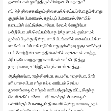
தலைப்புகள் ஒளிந்திருக்கின்றன. போதாதா?
எட்டுத் திசைகளிலும் திசைபலி செய்யப் போகும் போது
குறுக்கே போகாமல், எதுப்புப் போகாமல், கோயில்
நடையில் ஆட்டுக்கடாவோ, சேவல் கோழியோ,
பன்றியோ பலி செய்யும்போது இரு மாமல் தும்மாமல்
மூச்சுப் பிடித்து நின்று, சாமி பீடங்களில் சைவப்படப்போ
மாமிசப் படப்போ போடும்போது நள்ளிரவு ஒரு மணிக்குப்
படப் சோற்றின் மணத்தில் எச்சில் சுரக்காமல் காத்து,
அப்படியே சுரந்தாலும் சாமிகள் ஊட்டெடுத்து
முடியும்வரை உமிழ்நீர் விழுங்காமல் காத்து…
ஆத்திகமோ, நாத்திகமோ, சுயமரியாதையோ, பிறர்
மரியாதையோ எந்த நல்ல காரியம் செய்ய
முனைந்தாலும் எந்தக் காரியத்துக்கு வீட்டிலிருந்து
வெளிக்கிட்டாலோ – பரீட்சைக்குப் போனாலும்
பள்ளிக்குப் போனாலும் தீபாவளி அன்று காலை முதல்
காட்சி எம்ஜியார் படத்துக்குப் புறப்பட்டா லும்