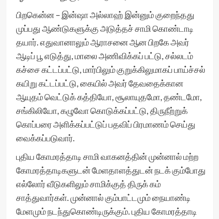
பிறகென்ன – இன்ஷா அல்லாஹ் இன்னும் குறைந்தது
முப்பது ஆண்டுகளுக்கு அடுத்தச் சாமி கொண்டாடி
தயார். எதுவானாலும் ஆராசனை ஆன பிறகே அவர்
ஆடிப் பூ எடுத்து, மாலை அணிவிக்கப் பட்டு, சல்லடம்
கச்சை கட்டப்பட்டு, மார்பிலும் குறுக்கிலுமாகப் பாய்ச்சல்
கயிறு கட்டப்பட்டு, கையில் அவர் தேவதைக்கான
ஆயுதம் வெட்டுக் கத்தியோ, சூலாயுதமோ, தண்டமோ,
சங்கிலியோ, கழுவோ கொடுக்கப்பட்டு, திருநீற்றுக்
கொப்பரை அளிக்கப்பட்டுப் பதவிப் பிரமாணம் செய்து
வைக்கப்படுவார்.
புதிய கோமரத்தாடி சாமி வாகனத்தின் முன்னால் மற்ற
கோமரத்தாடிகளுடன் மேளதாளத்துடன் நடக் கும்போது
எல்லோர் வீடுகளிலும் சாமிக்குத் திருக் கம்
சாத்துவார்கள். முன்னால் கும்பாட்டமும் நையாண்டி
மேளமும் நடந்துகொண்டிருக்கும். புதிய கோமரத்தாடி