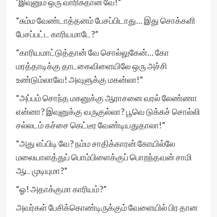
‘இவுனும் ஒரு வாரிசுதான் வே!”
“சும்ம வேண்டாத்தனம் பேசப்பிடாது… இது சொக்களி
பேசப்பட்ட காரியமாடே?”
“காரியமாட்டுத்தான் வே சொல்லுகேன்… கோ
மரத்தாடிக்கு தாடகைவிளையிலே ஒரு அச்சி
உண்டும்லாவே! அவுளுக்கு மகன்லா!”
“அப்பம் சொந்த மகனுக்கு ஆராசனை வரல் லேண்ணா
என்னா? இவுனுக்கு வருகுல்லா? பூவெ டுக்கச் சொல்லி
சல்லடம் கச்சை கெட்டீர வேண்டியதுதாலா!”
“அது எப்பிடி வே? நம்ம சாதிக்காரன் கோயில்லே
மலையாளத்துப் பொம்பிளைக்குப் பொறந்தவன் சாமி
ஆட முடியுமா?”
“ஓ! அதாக்குமா காரியம்?”
அவர்கள் பேசிக்கொண்டிருக்கும் வேளையில் பிர தான