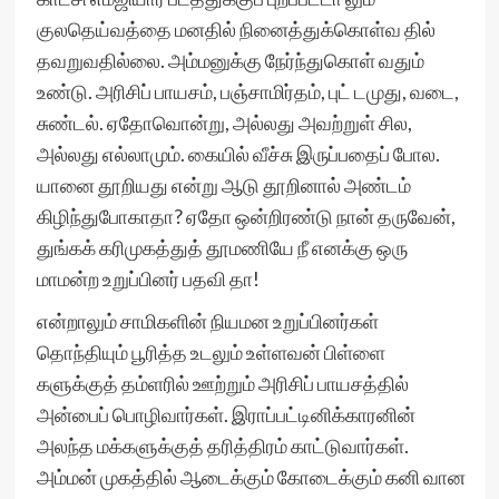
குலதெய்வத்தை மனதில் நினைத்துக்கொள்வ தில்
தவறுவதில்லை. அம்மனுக்கு நேர்ந்துகொள் வதும்
உண்டு. அரிசிப் பாயசம், பஞ்சாமிர்தம், புட் டமுது, வடை,
சுண்டல். ஏதோவொன்று, அல்லது அவற்றுள் சில,
அல்லது எல்லாமும். கையில் வீச்சு இருப்பதைப் போல.
யானை தூறியது என்று ஆடு தூறினால் அண்டம்
கிழிந்துபோகாதா? ஏதோ ஒன்றிரண்டு நான் தருவேன்,
துங்கக் கரிமுகத்துத் தூமணியே நீ எனக்கு ஒரு
மாமன்ற உறுப்பினர் பதவி தா!
என்றாலும் சாமிகளின் நியமன உறுப்பினர்கள்
தொந்தியும் பூரித்த உடலும் உள்ளவன் பிள்ளை
களுக்குத் தம்ளரில் ஊற்றும் அரிசிப் பாயசத்தில்
அன்பைப் பொழிவார்கள். இராப்பட்டினிக்காரனின்
அலந்த மக்களுக்குத் தரித்திரம் காட்டுவார்கள்.
அம்மன் முகத்தில் ஆடைக்கும் கோடைக்கும் கனி வான