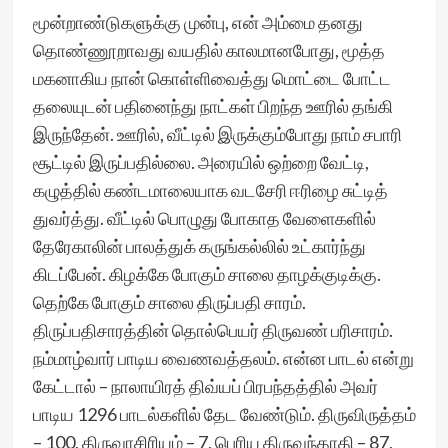
மூன்றாண்டுகளுக்கு முன்பு, என் அம்மை தனது
தொண்ணூறாவது வயதில் காலமானபோது, மூத்த
மகனாகிய நான் கொள்ளிவைத்து மொட்டை போட்ட
தலையுடன் பதினைந்து நாட்கள் பிறந்த ஊரில் தங்கி
இருந்தேன். ஊரில், வீட்டில் இருக்கும்போது நாம் சபாரி
சூட்டில் இருப்பதில்லை. அரையில் ஒற்றை வேட்டி,
கழுத்தில் கண்டமாலையாக வடசேரி ஈரிழை சுட்டித்
துவர்த்து. வீட்டில் பொழுது போகாத வேளைகளில்
தேரேகாலின் பாலத்துக் கருங்கல்லில் உட்கார்ந்து
கிடப்பேன். கிழக்கே போகும் சாலை தாழக்குடிக்கு.
தெற்கே போகும் சாலை திருப்பதி சாரம்.
திருப்பதிசாரத்தின் தொல்பெயர் திருவண் பரிசாரம்.
நம்மாழ்வார் பாடிய வைணவத்தலம். என்ன பாடல் என்று
கேட்டால் – நாலாயிரத் திவ்யப் பிரபந்தத்தில் அவர்
பாடிய 1296 பாடல்களில் தேட வேண்டும். திருவிருத்தம்
– 100, திருவாசிரியம் – 7, பெரிய திருவந்தாதி – 87,