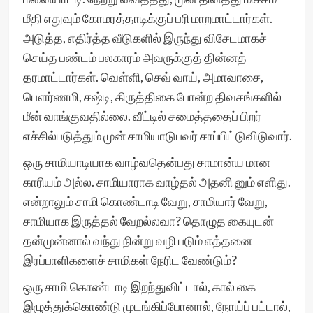
மீதி எதுவும் கோமரத்தாடிக்குப் பரி மாறமாட்டார்கள்.
அடுத்த, எதிர்த்த வீடுகளில் இருந்து விசேடமாகச்
செய்த பண்டம் பலகாரம் அவருக்குத் தின்னத்
தரமாட்டார்கள். வெள்ளி, செவ் வாய், அமாவாசை,
பௌர்ணமி, சஷ்டி, கிருத்திகை போன்ற திவசங்களில்
மீன் வாங்குவதில்லை. வீட்டில் சமைத்ததைப் பிறர்
எச்சில்படுத்தும் முன் சாமியாடுபவர் சாப்பிட்டுவிடுவார்.
ஒரு சாமியாடியாக வாழ்வதென்பது சாமான்ய மான
காரியம் அல்ல. சாமியாராக வாழ்தல் அதனி னும் எளிது.
என்றாலும் சாமி கொண்டாடி வேறு, சாமியார் வேறு,
சாமியாக இருத்தல் வேறல்லவா? தொழுத கையுடன்
தன்முன்னால் வந்து நின்று வழி படும் எத்தனை
இரப்பாளிகளைச் சாமிகள் நேரிட வேண்டும்?
ஒரு சாமி கொண்டாடி இறந்துவிட்டால், கால் கை
இழுத்துக்கொண்டு முடங்கிப்போனால், நோய்ப் பட்டால்,