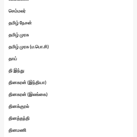
செம்மலர்
தமிழ் நேசன்
தமிழ் முரசு
தமிழ் முரசு (ம.பொ.சி)
தாய்
தி இந்து
தினகரன் (இந்தியா)
தினகரன் (இலங்கை)
தினக்குரல்
தினத்தந்தி
தினமணி