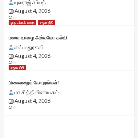
யுவராஜ் சம்பத்
August 4, 2026
0
ஒரு பக்கக் கதை
சமூக நீதி
மலை வாழை அல்லவோ கல்வி
எஸ்.மதுரகவி
August 4, 2026
0
சமூக நீதி
பிணவறைக் கோபுரங்கள்!
மா.சித்திவினாயகம்
August 4, 2026
0