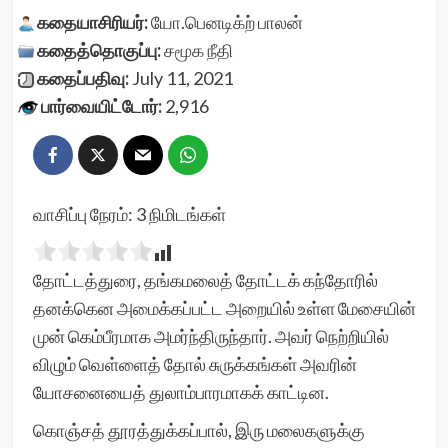
கதையாசிரியர்:
யோ.பெனடிக்ற் பாலன்
கதைத்தொகுப்பு:
சமூக நீதி
கதைப்பதிவு:
July 11, 2021
பார்வையிட்டோர்:
2,916
வாசிப்பு நேரம்:
3
நிமிடங்கள்
தோட்டத்துரை, தங்கமலைத் தோட்டக் கந்தோரில்
தனக்கென அமைக்கப்பட்ட அறையில் உள்ள மேசையின்
முன் கெம்பீரமாக அமர்ந்திருந்தார். அவர் நெற்றியில்
விழும் வெள்ளைத் தோல் சுருக்கங்கள் அவரின்
யோசனையைத் துலாம்பாரமாகக் காட்டின.
கொஞ்சத் தூரத்துக்கப்பால், இரு மலைகளுக்கு