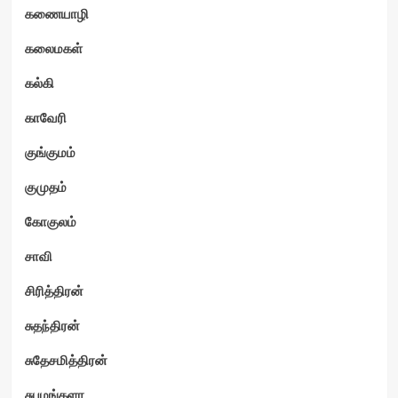
கணையாழி
கலைமகள்
கல்கி
காவேரி
குங்குமம்
குமுதம்
கோகுலம்
சாவி
சிரித்திரன்
சுதந்திரன்
சுதேசமித்திரன்
சுபமங்களா