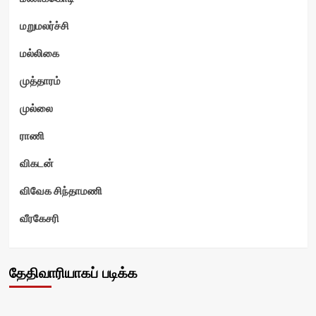
மறுமலர்ச்சி
மல்லிகை
முத்தாரம்
முல்லை
ராணி
விகடன்
விவேக சிந்தாமணி
வீரகேசரி
தேதிவாரியாகப் படிக்க