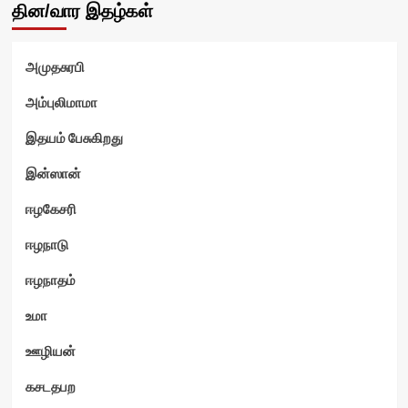
தின/வார இதழ்கள்
அமுதசுரபி
அம்புலிமாமா
இதயம் பேசுகிறது
இன்ஸான்
ஈழகேசரி
ஈழநாடு
ஈழநாதம்
உமா
ஊழியன்
கசடதபற