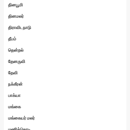
தினபூமி
தினமலர்
திராவிடநாடு
தீபம்
தென்றல்
தேனருவி
தேவி
நக்கீரன்
பாக்யா
மங்கை
மங்கையர் மலர்
மணிக்கொடி