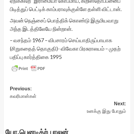
ஏநிக்கிறே” இராமையா கோபமாய், கிறிஸ்தோப்பனைப்
பிடித்துப் பெட்டிக் காம்பராவுக்குள்ளே தள்ளி விட்டான்.
அவன் நெஞ்சைப் பொத்திக் கொண்டு இருமியவாறு
அந்த இடத்திலேயே நின்றான்.
– வசந்தம் 1967 – விபசாரம் செய்யாதிருப்பாயாக
(சிறுகதைத் தொகுதி)- விவேகா பிரசுராலயம் – முதற்
பதிப்பு கார்த்திகை 1995
Post
Previous:
கவரிமான்கள்
navigation
Next:
உனக்கு இது போதும்
யோ.பெனடிக்ற் பாலன்