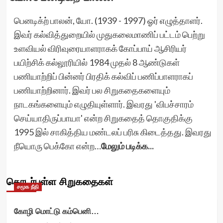
பெனடிக்ற் பாலன், யோ. (1939 - 1997) ஓர் எழுத்தாளர்.
இவர் கல்வித்துறையில் முதுகலைமாணிப் பட்டம் பெற்று
உளவியல் விரிவுரையாளராகக் கோப்பாய் ஆசிரியர்
பயிற்சிக் கல்லூரியில் 1984 முதல் 8 ஆண்டுகள்
பணியாற்றிப் பின்னர் பிரதிக் கல்விப் பணிப்பாளராகப்
பணியாற்றினார். இவர் பல சிறுகதைகளையும்
நாடகங்களையும் எழுதியுள்ளார். இவரது 'விபச்சாரம்
செய்யாதிருப்பாயா' என்ற சிறுகதைத் தொகுதிக்கு
1995 இல் சாகித்திய மண்டலப் பரிசு கிடைத்தது. இவரது
நீயொரு பெக்கோ என்ற…
மேலும் படிக்க...
தொடர்புள்ள சிறுகதைகள்
சமூக நீதி
கோழி மொட்டு கம்பெனி…