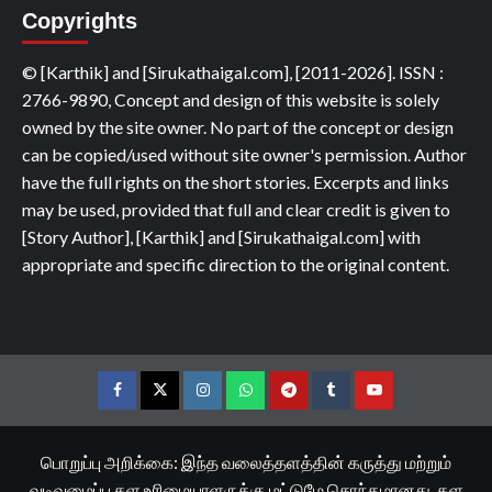
Copyrights
© [Karthik] and [Sirukathaigal.com], [2011-2026]. ISSN :
2766-9890, Concept and design of this website is solely
owned by the site owner. No part of the concept or design
can be copied/used without site owner's permission. Author
have the full rights on the short stories. Excerpts and links
may be used, provided that full and clear credit is given to
[Story Author], [Karthik] and [Sirukathaigal.com] with
appropriate and specific direction to the original content.
Facebook
Twitter
Instagram
Whatsapp
Telegram
Tumblr
YouTube
பொறுப்பு அறிக்கை: இந்த வலைத்தளத்தின் கருத்து மற்றும்
வடிவமைப்பு தள உரிமையாளருக்கு மட்டுமே சொந்தமானது. தள