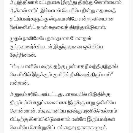
அழுத்தினால் உட்புறமாக இருந்து திறந்து கொள்ளலாம்.
ஆக்சஸ் கார்ட் இல்லாமல் வெளியே நின்று கதவைத்
தட்டுபவர்களுக்கு ஸ்டிஃபானியே என்ற நளினமான
ரிசப்சனிஸ்ட் தான் கதவைத் திறந்துவிடுவாள்.
முதல் நாளிலேயே தாமதமாக போனதன்
குற்றவுணர்ச்சியுடன் இருந்தவனை ஒலிவியே
தேற்றினான்.
“ஸ்டிஃபானியே வருவதற்கு முன்பாக நீ வந்திருந்தால்
வெளியில் இருக்கும் குளிரில் நீ விறைத்திருப்பாய்”
என்றான்.
அதுவும் சரியெனப்பட்டது. மாலையில் விடுதிக்கு
திரும்பும் போதும் கவனமாக இருக்குமாறு ஒலிவியே
சொன்னான். ஸ்டிஃபானியே நான்கு மணிக்கெல்லாம்
வீட்டிற்கு கிளம்பிவிடுவாளாம். உள்ளே இருப்பவர்கள்
வெளியே சென்றுவிட்டால் கதவு தானாக மூடிக்