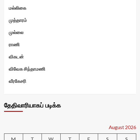
மல்லிகை
முத்தாரம்
முல்லை
ராணி
விகடன்
விவேக சிந்தாமணி
வீரகேசரி
தேதிவாரியாகப் படிக்க
August 2026
M
T
W
T
F
S
S