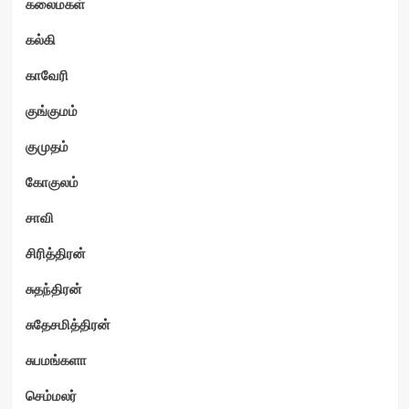
கலைமகள்
கல்கி
காவேரி
குங்குமம்
குமுதம்
கோகுலம்
சாவி
சிரித்திரன்
சுதந்திரன்
சுதேசமித்திரன்
சுபமங்களா
செம்மலர்