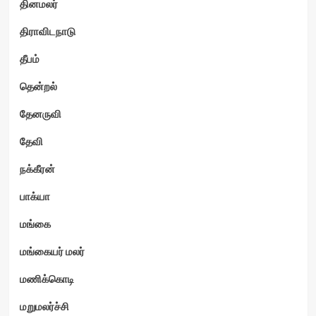
தினமலர்
திராவிடநாடு
தீபம்
தென்றல்
தேனருவி
தேவி
நக்கீரன்
பாக்யா
மங்கை
மங்கையர் மலர்
மணிக்கொடி
மறுமலர்ச்சி