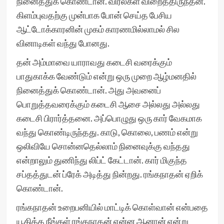
நினைத்துக் கொண்டான். விரல்கள் விறைத்திருந்தன.
கிளம்புவதற்கு முன்பாக போன் செய்த பேசிய
ஆட்டோக்காரனின் முகம் காரணமில்லாமல் சில
வினாடிகள் வந்து போனது.
தன் அம்மாவை யாராவது கடைசி வரைக்கும்
பாதுகாக்க வேண்டும் என்று ஒரு முறை ஆழ்மனதில்
நினைத்துக் கொண்டான். அது அவனைப்
பொறுத்தவரைக்கும் கடைசி ஆசை அல்லது அல்லது
கடைசி பிரார்த்தனை. அப்பொழுது ஒரு கார் வேகமாக
வந்து கொண்டிருந்தது. காடு, கொலை, பணம் என்று
ஒலிவியே சொன்னதெல்லாம் நினைவுக்கு வந்தது
என்றாலும் துணிந்து லிப்ட் கேட்டான். கார் மிகுந்த
சப்தத்துடன் ப்ரேக் அடித்து நின்றது. ரங்கநாதன் ஏறிக்
கொண்டான்.
ரங்கநாதன் உறைபனியில் மாட்டிக் கொள்வான் என்பதை
யூகித்த நீங்கள் ரங்கநாதன் என்ன ஆனான் என்று