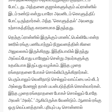
போட்டது. அத்தனை குஜால்களுக்கும் ஃப்ரான்ஸில்
இடம் உண்டு என்று யாரோ அவனிடம் கொளுத்திப்
போட்டிருந்தார்கள். அந்த ’கொளுத்தல்’ அவனது
உற்சாகத்திற்கு காரணமாக இருந்தது.
தெற்கு ப்ரான்ஸில் இருக்கும் மாண்ட்பெல்லியே என்ற
ஊரில் ரங்கு பணியாற்றும் நிறுவனத்தின் கிளை
அலுவலகம் இருக்கிறது. இந்தியாவில் இருந்து
அவ்வப்போது யாரேனும் சென்று அவர்களுக்கு
உதவியாக இருப்பது வழக்கம். இந்த முறை
ரங்கநாதனை போகச் சொல்லியிருக்கிறார்கள்.
பெரும்பாலும் வெளிநாடு செல்லும் வாய்ப்பை டீம் லீடர்
அல்லது மேனஜர் தான் பயன்படுத்திக் கொள்வார்கள்.
இந்த முறை ரங்கநாதனை போகச் சொல்லும் போதே
அவன் ‘அலர்ட்’ ஆகியிருக்க வேண்டும். ஆனால் ரங்கு
ஒரு வெப்பளத்தான். புரியும் படி சொன்னால்