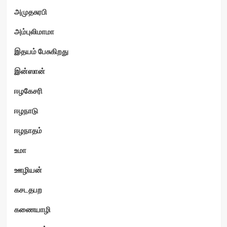
அமுதசுரபி
அம்புலிமாமா
இதயம் பேசுகிறது
இன்ஸான்
ஈழகேசரி
ஈழநாடு
ஈழநாதம்
உமா
ஊழியன்
கசடதபற
கணையாழி