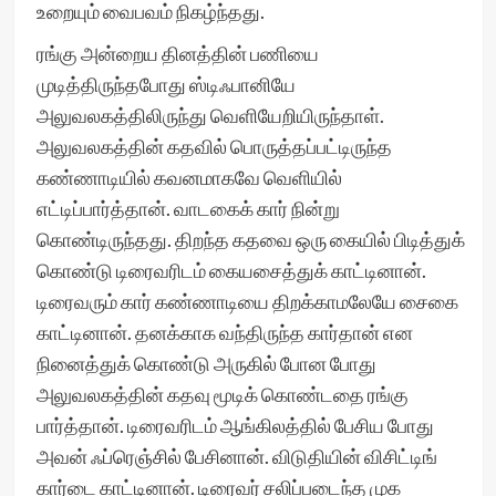
உறையும் வைபவம் நிகழ்ந்தது.
ரங்கு அன்றைய தினத்தின் பணியை
முடித்திருந்தபோது ஸ்டிஃபானியே
அலுவலகத்திலிருந்து வெளியேறியிருந்தாள்.
அலுவலகத்தின் கதவில் பொருத்தப்பட்டிருந்த
கண்ணாடியில் கவனமாகவே வெளியில்
எட்டிப்பார்த்தான். வாடகைக் கார் நின்று
கொண்டிருந்தது. திறந்த கதவை ஒரு கையில் பிடித்துக்
கொண்டு டிரைவரிடம் கையசைத்துக் காட்டினான்.
டிரைவரும் கார் கண்ணாடியை திறக்காமலேயே சைகை
காட்டினான். தனக்காக வந்திருந்த கார்தான் என
நினைத்துக் கொண்டு அருகில் போன போது
அலுவலகத்தின் கதவு மூடிக் கொண்டதை ரங்கு
பார்த்தான். டிரைவரிடம் ஆங்கிலத்தில் பேசிய போது
அவன் ஃப்ரெஞ்சில் பேசினான். விடுதியின் விசிட்டிங்
கார்டை காட்டினான். டிரைவர் சலிப்படைந்த முக