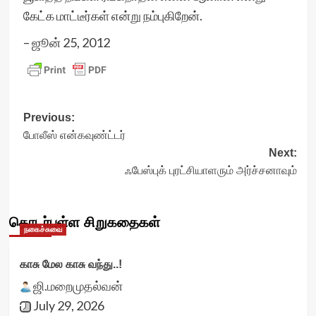
கேட்க மாட்டீர்கள் என்று நம்புகிறேன்.
– ஜூன் 25, 2012
Post
Previous:
போலீஸ் என்கவுண்ட்டர்
navigation
Next:
ஃபேஸ்புக் புரட்சியாளரும் அர்ச்சனாவும்
தொடர்புள்ள சிறுகதைகள்
நகைச்சுவை
காசு மேல காசு வந்து..!
ஜி.மறைமுதல்வன்
July 29, 2026