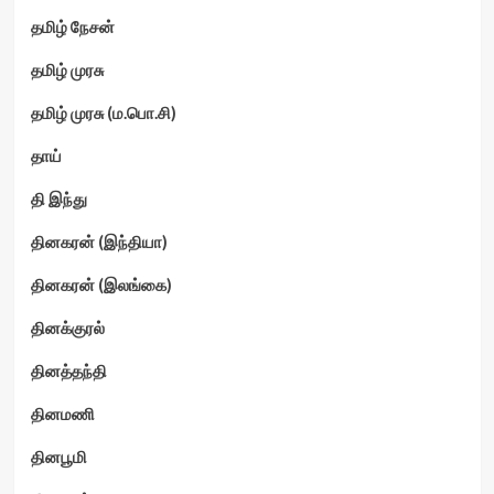
தமிழ் நேசன்
தமிழ் முரசு
தமிழ் முரசு (ம.பொ.சி)
தாய்
தி இந்து
தினகரன் (இந்தியா)
தினகரன் (இலங்கை)
தினக்குரல்
தினத்தந்தி
தினமணி
தினபூமி