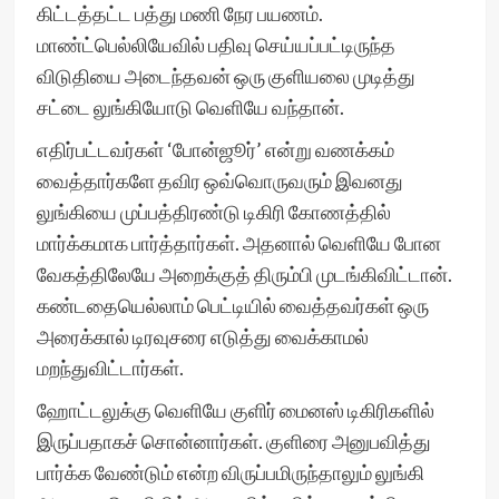
கிட்டத்தட்ட பத்து மணி நேர பயணம்.
மாண்ட்பெல்லியேவில் பதிவு செய்யப்பட்டிருந்த
விடுதியை அடைந்தவன் ஒரு குளியலை முடித்து
சட்டை லுங்கியோடு வெளியே வந்தான்.
எதிர்பட்டவர்கள் ‘போன்ஜூர்’ என்று வணக்கம்
வைத்தார்களே தவிர ஒவ்வொருவரும் இவனது
லுங்கியை முப்பத்திரண்டு டிகிரி கோணத்தில்
மார்க்கமாக பார்த்தார்கள். அதனால் வெளியே போன
வேகத்திலேயே அறைக்குத் திரும்பி முடங்கிவிட்டான்.
கண்டதையெல்லாம் பெட்டியில் வைத்தவர்கள் ஒரு
அரைக்கால் டிரவுசரை எடுத்து வைக்காமல்
மறந்துவிட்டார்கள்.
ஹோட்டலுக்கு வெளியே குளிர் மைனஸ் டிகிரிகளில்
இருப்பதாகச் சொன்னார்கள். குளிரை அனுபவித்து
பார்க்க வேண்டும் என்ற விருப்பமிருந்தாலும் லுங்கி