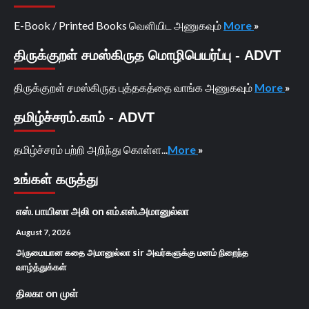
E-Book / Printed Books வெளியிட அணுகவும்
More
»
திருக்குறள் சமஸ்கிருத மொழிபெயர்ப்பு - ADVT
திருக்குறள் சமஸ்கிருத புத்தகத்தை வாங்க அணுகவும்
More
»
தமிழ்ச்சரம்.காம் - ADVT
தமிழ்ச்சரம் பற்றி அறிந்து கொள்ள...
More
»
உங்கள் கருத்து
எஸ். பாயிஸா அலி
on
எம்.எஸ்.அமானுல்லா
August 7, 2026
அருமையான கதை அமானுல்லா sir அவர்களுக்கு மனம் நிறைந்த
வாழ்த்துக்கள்
திலகா
on
முள்